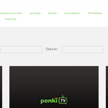
omunikacijų centras
lankytojai
žiūrovai
šviesolaidinis
IP telefonija
komercija
Data iki: