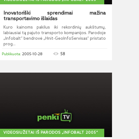
VIDEOSIUŽETAI IŠ PARODOS „INFOBALT 2005“
Inovatoriški sprendimai mažina
transportavimo išlaidas
Kuro kainoms pakilus iki rekordinių aukštumų,
labiausiai tą pajuto transporto kompanijos. Parodoje
„Infobalt“ bendrovė „Hnit-GeoInfoServisas“ pristato
prog...
58
2005-10-28
VIDEOSIUŽETAI IŠ PARODOS „INFOBALT 2005“