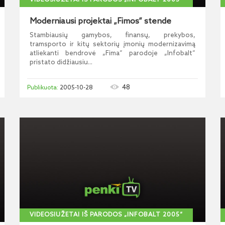
VIDEOSIUŽETAI IŠ PARODOS „INFOBALT 2005“
Moderniausi projektai „Fimos“ stende
Stambiausių gamybos, finansų, prekybos,
tramsporto ir kitų sektorių įmonių modernizavimą
atliekanti bendrovė „Fima“ parodoje „Infobalt“
pristato didžiausiu...
48
2005-10-28
VIDEOSIUŽETAI IŠ PARODOS „INFOBALT 2005“