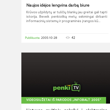
Naujos idėjos lengvina darbą biure
Krūvos užpildytų ar tuščių blankų jau greitai gali tapti
istorija. Beveik penkioliką metų sėkmingai dirbanti
informacinių sistemų ir programinės įrangos kū...
42
2005-10-28
VIDEOSIUŽETAI IŠ PARODOS „INFOBALT 2005“