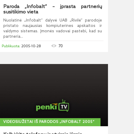
Paroda „Infobalt“ – įprasta partnerių
susitikimo vieta
Nuolatinė „Infobalt“ dalyvė UAB „Rivilė“ parodoje
pristato naujausias kompiuterines apskaitos ir
valdymo sistemas. Įmonės vadovai pastebi, kad su
partneria...
70
2005-10-28
VIDEOSIUŽETAI IŠ PARODOS „INFOBALT 2005“