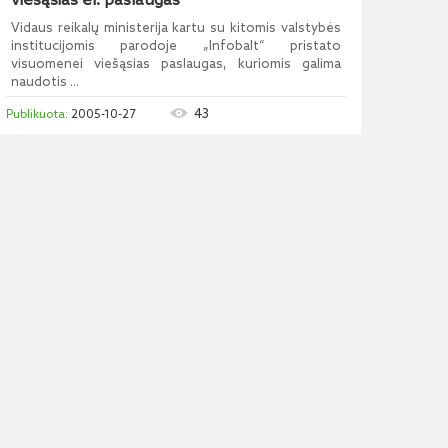
viešąsias el. paslaugas
Vidaus reikalų ministerija kartu su kitomis valstybės
institucijomis parodoje „Infobalt“ pristato
visuomenei viešąsias paslaugas, kuriomis galima
naudotis ...
43
2005-10-27