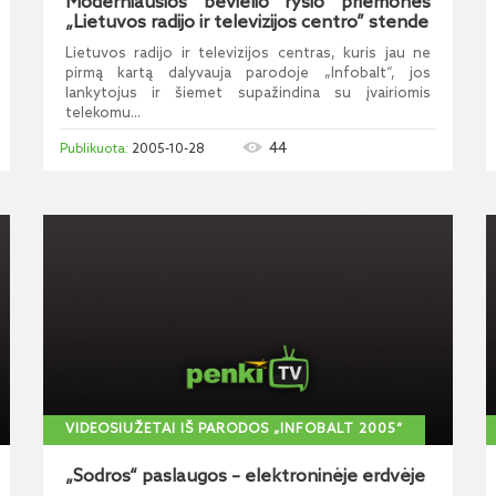
Moderniausios bevielio ryšio priemonės
„Lietuvos radijo ir televizijos centro” stende
Lietuvos radijo ir televizijos centras, kuris jau ne
pirmą kartą dalyvauja parodoje „Infobalt“, jos
lankytojus ir šiemet supažindina su įvairiomis
telekomu...
44
2005-10-28
VIDEOSIUŽETAI IŠ PARODOS „INFOBALT 2005“
„Sodros“ paslaugos – elektroninėje erdvėje