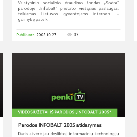
Valstybinio socialinio draudimo fondas „Sodra“
parodoje „Infobalt“ pristato viešąsias paslaugas,
teikiamas Lietuvos gyventojams internetu –
galimybę pateik...
37
2005-10-27
VIDEOSIUŽETAI IŠ PARODOS „INFOBALT 2005“
Parodos INFOBALT 2005 atidarymas
Duris atvėrė jau dvyliktoji informacinių technologijų