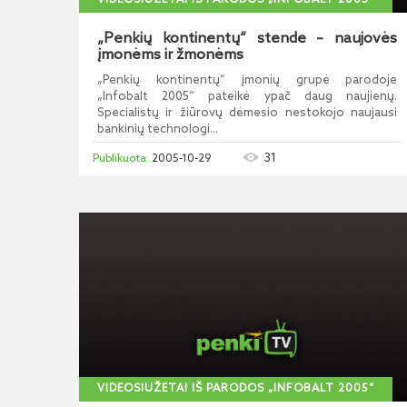
VIDEOSIUŽETAI IŠ PARODOS „INFOBALT 2005“
„Penkių kontinentų“ stende – naujovės
įmonėms ir žmonėms
„Penkių kontinentų“ įmonių grupė parodoje
„Infobalt 2005“ pateikė ypač daug naujienų.
Specialistų ir žiūrovų dėmesio nestokojo naujausi
bankinių technologi...
31
2005-10-29
VIDEOSIUŽETAI IŠ PARODOS „INFOBALT 2005“