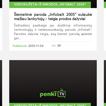
VIDEOSIUŽETAI IŠ PARODOS „INFOBALT 2005“
Šiemetinė paroda „Infobalt 2005“ sulaukė
mažiau lankytojų – teigia prodos dalyviai
Šeštadienį pasibaigė jau dvyliktoji informacinių
technologijų ir telekomunikacijų paroda „Infobalt“.
Parodos dalyviai teigia, esą šiemet parodą aplankė
ger...
39
2005-11-04