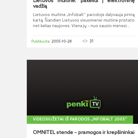
Lietuvos muitinė: pakeliui į elektroninę
vadžią
Lietuvos muitinė „Infobalt“ parodoje dalyvauja pirmą
kartą. Šiandien Lietuvos visuomenei muitinė pristato
net kelias naujoves. Viena jų – nuo sausio mėnesi...
31
2005-10-28
VIDEOSIUŽETAI IŠ PARODOS „INFOBALT 2005“
OMNITEL stende – pramogos ir krepšininkai