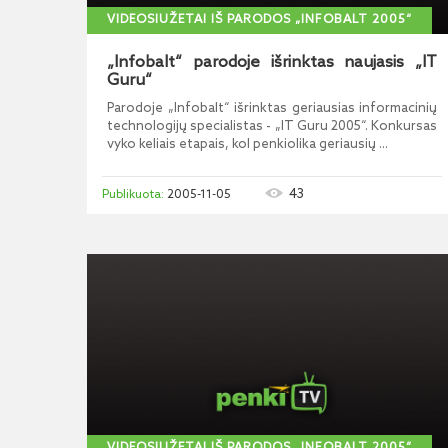
VIDEOSIUŽETAI IŠ PARODOS „INFOBALT 2005“
„Infobalt“ parodoje išrinktas naujasis „IT
Guru“
Parodoje „Infobalt“ išrinktas geriausias informacinių
technologijų specialistas - „IT Guru 2005“. Konkursas
vyko keliais etapais, kol penkiolika geriausių ...
43
2005-11-05