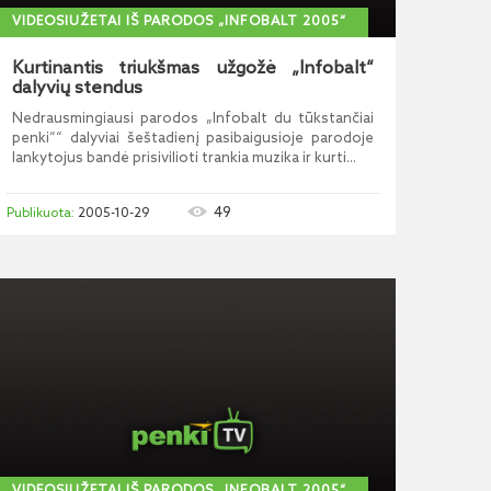
VIDEOSIUŽETAI IŠ PARODOS „INFOBALT 2005“
Kurtinantis triukšmas užgožė „Infobalt“
dalyvių stendus
Nedrausmingiausi parodos „Infobalt du tūkstančiai
penki““ dalyviai šeštadienį pasibaigusioje parodoje
lankytojus bandė prisivilioti trankia muzika ir kurti...
49
2005-10-29