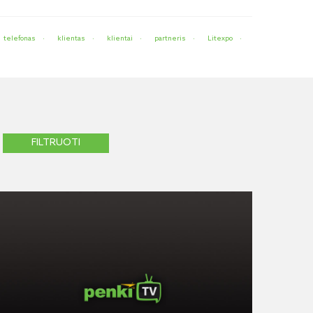
telefonas
klientas
klientai
partneris
Litexpo