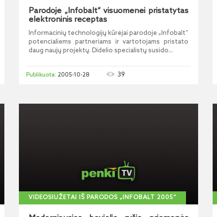
Parodoje „Infobalt“ visuomenei pristatytas
elektroninis receptas
Informacinių technologijų kūrėjai parodoje „Infobalt“
potencialiems partneriams ir vartotojams pristato
daug naujų projektų. Didelio specialistų susido...
39
2005-10-28
VIDEOSIUŽETAI IŠ PARODOS „INFOBALT 2005“