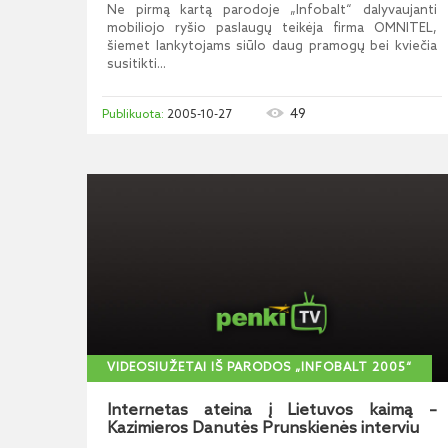
Ne pirmą kartą parodoje „Infobalt“ dalyvaujanti
mobiliojo ryšio paslaugų teikėja firma OMNITEL,
šiemet lankytojams siūlo daug pramogų bei kviečia
susitikti...
49
2005-10-27
VIDEOSIUŽETAI IŠ PARODOS „INFOBALT 2005“
Internetas ateina į Lietuvos kaimą –
Kazimieros Danutės Prunskienės interviu