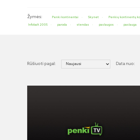
Žymės:
Penki kontinentai
Skynet
Penkių kontinentų k
Infobalt 2005
paroda
stendas
paslaugos
paslauga
Rūšiuoti pagal:
Data nuo: