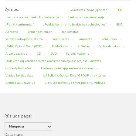
Žymės:
„Lietuvos inovacijų prizas“
LIC
Lietuvos pramonininkų konfederacija
Lietuvos ūkio ministerija
„Penki kontinentai“
„Penkių kontinentų bankinės technologijos“
BS/2
ATMeye
Branch optimizer
bankomatas
vaizdo stebėjimo sistema
sertifikatas
laureatas
konkursas
„Baltic Optical Disc“ (BOD)
K. Mačionis
K. Gečas
V. Sakalauskas
A. Jakubavičius
CD
DVD
Karolis Mačionis
UAB „Penkių kontinentų bankinės technologijos“ projektų vadovas
dr. Kastytis Gečas
Lietuvos inovacijų centro direktorius
Vladas Sakalauskas
UAB „Baltic Optical Disc“ GROUP direktorius
Artūras Jakubavičius
Lietuvos inovacijų centro projektų vadovas
Rūšiuoti pagal:
Data nuo: