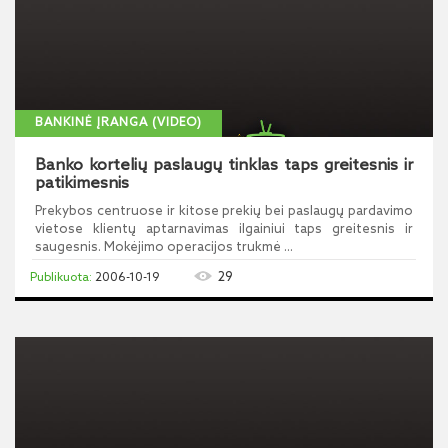
BANKINĖ ĮRANGA (VIDEO)
Banko kortelių paslaugų tinklas taps greitesnis ir
patikimesnis
Prekybos centruose ir kitose prekių bei paslaugų pardavimo
vietose klientų aptarnavimas ilgainiui taps greitesnis ir
saugesnis. Mokėjimo operacijos trukmė ...
29
2006-10-19