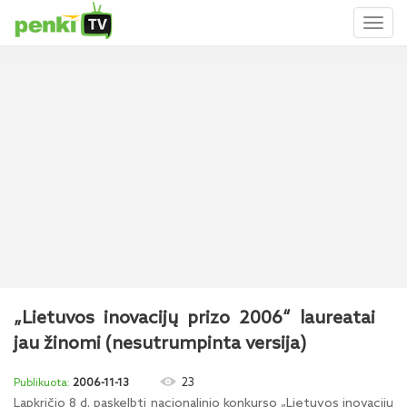
Toggl
naviga
„Lietuvos inovacijų prizo 2006“ laureatai
jau žinomi (nesutrumpinta versija)
23
2006-11-13
Lapkričio 8 d. paskelbti nacionalinio konkurso „Lietuvos inovacijų