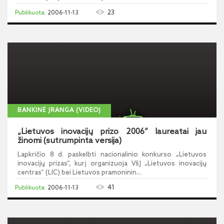
23
2006-11-13
BANKINĖ ĮRANGA (VIDEO)
„Lietuvos inovacijų prizo 2006“ laureatai jau
žinomi (sutrumpinta versija)
Lapkričio 8 d. paskelbti nacionalinio konkurso „Lietuvos
inovacijų prizas“, kurį organizuoja VšĮ „Lietuvos inovacijų
centras“ (LIC) bei Lietuvos pramoninin...
41
2006-11-13