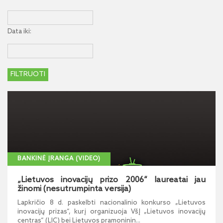
Data iki:
BANKINĖ ĮRANGA (VIDEO)
„Lietuvos inovacijų prizo 2006“ laureatai jau
žinomi (nesutrumpinta versija)
Lapkričio 8 d. paskelbti nacionalinio konkurso „Lietuvos
inovacijų prizas“, kurį organizuoja VšĮ „Lietuvos inovacijų
centras“ (LIC) bei Lietuvos pramoninin...