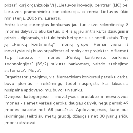
prizas“, kurį organizuoja VšĮ „Lietuvos inovacijų centras“ (LIC) bei
Lietuvos pramonininkų konfederacija, o remia Lietuvos ūkio
ministerija, 2006 m. laureatai.
Antrą kartą surengtas konkursas jau turi savo rekordininkų: 8
įmonės dalyvavo abu kartus, o 4 iš jų jau antrą kartą džiaugsis ir
prizais – diplomais, statulėlėmis bei specialiais sertifikatais. Tarp
jų „Penkių kontinentų“ įmonių grupė. Pernai vienu iš
inovatyviausių buvo pripažintas el. mokyklos projektas, o šiemet
tarp laureatų – įmonės „Penkių kontinentų bankinės
technologijos“ (BS/2) sukurta bankomatų vaizdo stebėjimo
sistema „ATMeye“.
Organizatorių teigimu, visi šiemetiniam konkursui pateikti darbai
buvo įdomūs ir reikšmingi, todėl nuspręsti, kas labiausiai
nusipelnė apdovanojimų, buvo itin sunku.
Dviejose kategorijose – inovatyvaus produkto ir inovatyvios
įmonės – šiemet varžėsi gerokai daugiau dalyvių negu pernai: 49
įmonės pateikė net 68 paraiškas. Apdovanojimais, kurie bus
iškilmingai įteikti šių metų gruodį, džiaugsis net 30 įvairių sričių
įmonių atstovai.