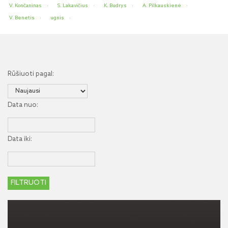
V. Končaninas
S. Lakavičius
K. Budrys
A. Pilkauskienė
V. Benetis
ugnis
Rūšiuoti pagal:
Data nuo:
Data iki: