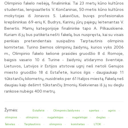
Olimpinio fakelo nešėją, finalininkai. Tai 23 metų kūno kultūros
studentas, lengvaatletis V. Končaninas, 50-metis kūno kultūros
mokytojas iš Jonavos S. Lakavičius, buvęs profesionalus
krepšininkas 69-erių K. Budrys, Karinių jūrų pajėgų leitenantas V.
Benetis. Mamų kategorijoje finalininke tapo A. Pilkauskienė.
Kuriam iš jų bus patikėta nešti fakelą, bus nuspręsta, kai su visais
penkiais pretendentais susipažins Tarptautinis olimpinis
komitetas. Turino žiemos olimpinių žaidynių, kurios vyks 2006
m., Olimpinio fakelo kelionė prasidės gruodžio 8 d. Romoje,
baigsis vasario 10 d. Turine - žaidynių atidarymo šventėje.
Lietuvos, Latvijos ir Estijos atstovai ugnį neš netoli Genujos
miesto gruodžio 18 d. Estafetė, kurios ilgis - daugiaukaip 11
tūkstančių kilometrų, nusidrieks per 61 Italijos miestą. Fakelą neš
daugiau kaip dešimt tūkstančių žmonių. Kiekvienas iš jų su deglu
rankose nubėgs 400 metrų.
Žymės:
Estafetė
Olimpnės žaidynės
sportas
ugnis
olimpinė
olimpinis
nugalėtojas
nugalėtojai
deglas
fakelas
Tarptautinis
olimpinis
komitetas
LTOK