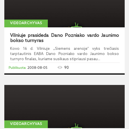
VIDEOARCHYVAS
Vilniuje prasideda Dano Pozniako vardo Jaunimo
bokso turnyras
Kovo 16 d. Vilniuje „Siemens arenoje“ vyks trečiasis
tarptautinis EABA Dano Pozniako vardo Jaunimo bokso
turnyro finalas, kuriame susikaus stipriausi pasau...
90
2008-08-05
VIDEOARCHYVAS