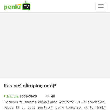
Toggl
naviga
Kas neš olimpinę ugnį?
40
2008-08-05
Lietuvos tautiniame olimpiniame komitete (LTOK) trečiadienį,
liepos 13 d., buvo pristatyti penki konkurso, skirto išrinkti