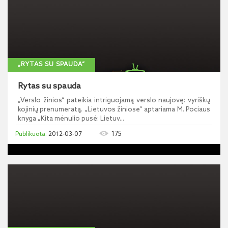
„RYTAS SU SPAUDA“
Rytas su spauda
„Verslo žinios“ pateikia intriguojamą verslo naujovę: vyriškų
kojinių prenumeratą. „Lietuvos žiniose“ aptariama M. Pociaus
knyga „Kita mėnulio pusė: Lietuv...
175
2012-03-07