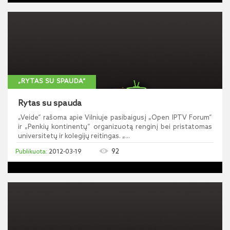
„RYTAS SU SPAUDA“
Rytas su spauda
„Veide“ rašoma apie Vilniuje pasibaigusį „Open IPTV Forum“
ir „Penkių kontinentų“ organizuotą renginį bei pristatomas
universitetų ir kolegijų reitingas. „...
92
2012-03-19