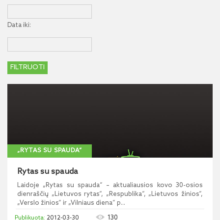
Data iki:
„RYTAS SU SPAUDA“
Rytas su spauda
Laidoje „Rytas su spauda“ – aktualiausios kovo 30-osios
dienraščių „Lietuvos rytas“, „Respublika“, „Lietuvos žinios“,
„Verslo žinios“ ir „Vilniaus diena“ p...
130
2012-03-30