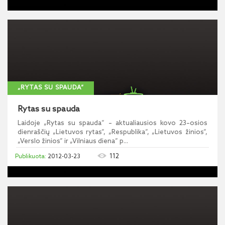
„RYTAS SU SPAUDA“
Rytas su spauda
Laidoje „Rytas su spauda“ – aktualiausios kovo 23–osios
dienraščių „Lietuvos rytas“, „Respublika“, „Lietuvos žinios“,
„Verslo žinios“ ir „Vilniaus diena“ p...
112
2012-03-23