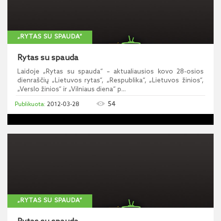
„RYTAS SU SPAUDA“
Rytas su spauda
Laidoje „Rytas su spauda“ – aktualiausios kovo 28-osios
dienraščių „Lietuvos rytas“, „Respublika“, „Lietuvos žinios“,
„Verslo žinios“ ir „Vilniaus diena“ p...
54
2012-03-28
„RYTAS SU SPAUDA“