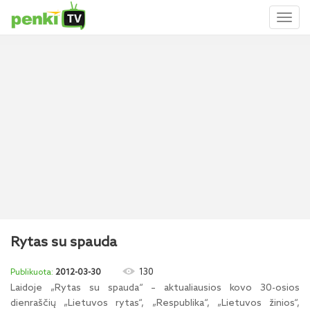
Toggl
naviga
Rytas su spauda
130
2012-03-30
Laidoje „Rytas su spauda“ – aktualiausios kovo 30-osios
dienraščių „Lietuvos rytas“, „Respublika“, „Lietuvos žinios“,