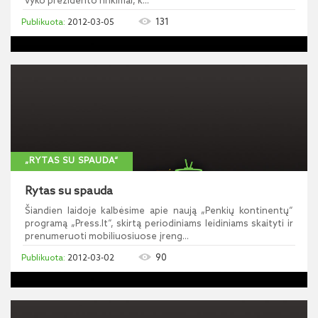
vyko prezidento rinkimai, k...
131
2012-03-05
„RYTAS SU SPAUDA“
Rytas su spauda
Šiandien laidoje kalbėsime apie naują „Penkių kontinentų“
programą „Press.lt“, skirtą periodiniams leidiniams skaityti ir
prenumeruoti mobiliuosiuose įreng...
90
2012-03-02