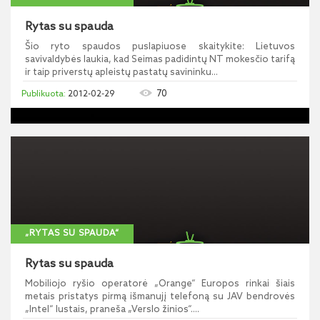
Rytas su spauda
Šio ryto spaudos puslapiuose skaitykite: Lietuvos
savivaldybės laukia, kad Seimas padidintų NT mokesčio tarifą
ir taip priverstų apleistų pastatų savininku...
70
2012-02-29
„RYTAS SU SPAUDA“
Rytas su spauda
Mobiliojo ryšio operatorė „Orange“ Europos rinkai šiais
metais pristatys pirmą išmanujį telefoną su JAV bendrovės
„Intel“ lustais, praneša „Verslo žinios“....