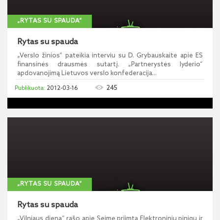
„RYTAS SU SPAUDA“
Rytas su spauda
„Verslo žinios“ pateikia interviu su D. Grybauskaite apie ES
finansinės drausmės sutartį. „Partnerystės lyderio“
apdovanojimą Lietuvos verslo konfederacija...
245
2012-03-16
„RYTAS SU SPAUDA“
Rytas su spauda
„Vilniaus diena“ rašo apie Seime priimtą Elektroninių pinigų ir