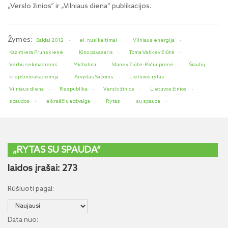
„Verslo žinios“ ir „Vilniaus diena“ publikacijos.
Žymės:
Baldai 2012
el. nusikaltimai
Vilniaus energija
Kazimiera Prunskienė
Kino pavasaris
Toma Vaškevičiūtė
Verbų sekmadienis
Michalina
Stanevičiūtė-Počiulpienė
Šiaulių
krepšinio akademija
Arvydas Sabonis
Lietuvos rytas
Vilniaus diena
Respublika
Verslo žinios
Lietuvos žinios
spaudos
laikraščių apžvalga
Rytas
su spauda
„RYTAS SU SPAUDA“
laidos įrašai: 273
Rūšiuoti pagal:
Data nuo: