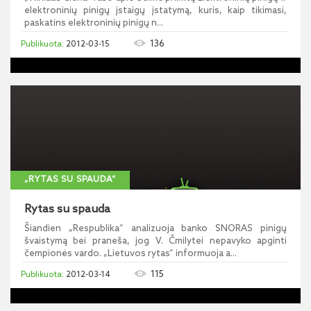
elektroninių pinigų įstaigų įstatymą, kuris, kaip tikimasi,
paskatins elektroninių pinigų n...
136
2012-03-15
„RYTAS SU SPAUDA“
Rytas su spauda
Šiandien „Respublika“ analizuoja banko SNORAS pinigų
švaistymą bei praneša, jog V. Čmilytei nepavyko apginti
čempionės vardo. „Lietuvos rytas“ informuoja a...
115
2012-03-14