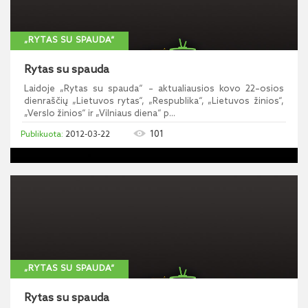
„RYTAS SU SPAUDA“
Rytas su spauda
Laidoje „Rytas su spauda“ – aktualiausios kovo 22–osios
dienraščių „Lietuvos rytas“, „Respublika“, „Lietuvos žinios“,
„Verslo žinios“ ir „Vilniaus diena“ p...
101
2012-03-22
„RYTAS SU SPAUDA“
Rytas su spauda