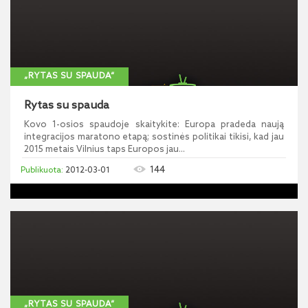
„RYTAS SU SPAUDA“
Rytas su spauda
Kovo 1-osios spaudoje skaitykite: Europa pradeda naują
integracijos maratono etapą; sostinės politikai tikisi, kad jau
2015 metais Vilnius taps Europos jau...
144
2012-03-01
„RYTAS SU SPAUDA“