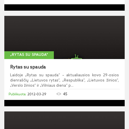
„RYTAS SU SPAUDA“
Rytas su spauda
Laidoje „Rytas su spauda“ – aktualiausios kovo 29-osios
dienraščių „Lietuvos rytas“, „Respublika“, „Lietuvos žinios“,
„Verslo žinios“ ir „Vilniaus diena“ p...
45
2012-03-29