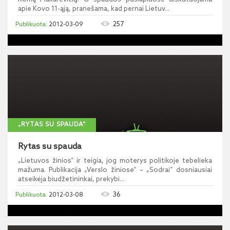
apie Kovo 11-ąją, pranešama, kad pernai Lietuv...
257
2012-03-09
„RYTAS SU SPAUDA“
Rytas su spauda
„Lietuvos žinios“ ir teigia, jog moterys politikoje tebelieka
mažuma. Publikacija „Verslo žiniose“ – „Sodrai“ dosniausiai
atseikėja biudžetininkai, prekybi...
36
2012-03-08