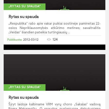
„RYTAS SU SPAUDA“
Rytas su spauda
„Respublika“ rašo apie vakar puikiai sostinėje paminėtas 22-
osios Nepriklausomybės atkūrimo metines; savaitraštis
„Veidas“ šiandien pateikia turtingiausių ...
124
2012-03-12
„RYTAS SU SPAUDA“
Rytas su spauda
Šįryt laidoje kalbiname VRM vyrų choro „Sakalas“ vadovą
Romą Makarevičių. O spaudos puslapiuose diskutuojama