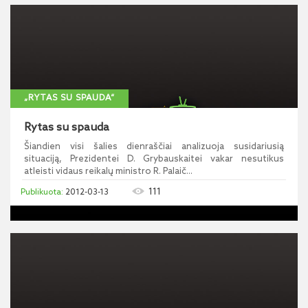
„RYTAS SU SPAUDA“
Rytas su spauda
Šiandien visi šalies dienraščiai analizuoja susidariusią
situaciją, Prezidentei D. Grybauskaitei vakar nesutikus
atleisti vidaus reikalų ministro R. Palaič...
111
2012-03-13