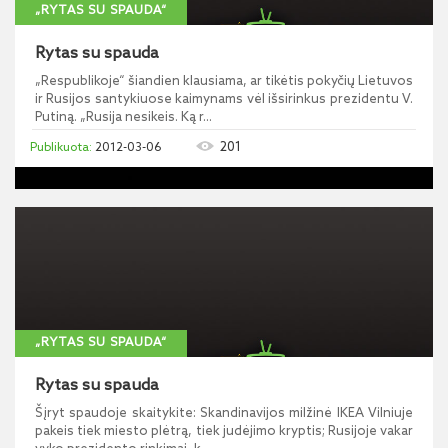
„RYTAS SU SPAUDA“
Rytas su spauda
„Respublikoje“ šiandien klausiama, ar tikėtis pokyčių Lietuvos
ir Rusijos santykiuose kaimynams vėl išsirinkus prezidentu V.
Putiną. „Rusija nesikeis. Ką r...
201
2012-03-06
„RYTAS SU SPAUDA“
Rytas su spauda
Šįryt spaudoje skaitykite: Skandinavijos milžinė IKEA Vilniuje
pakeis tiek miesto plėtrą, tiek judėjimo kryptis; Rusijoje vakar