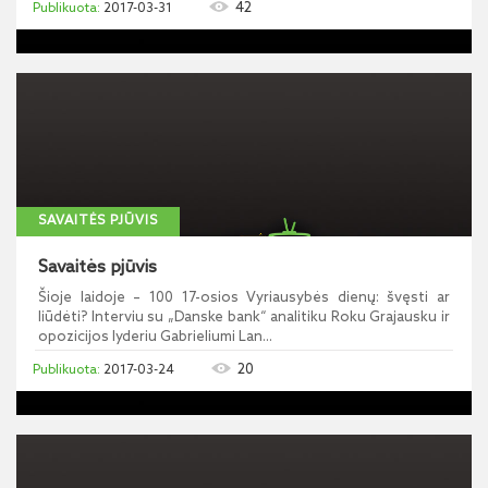
42
2017-03-31
SAVAITĖS PJŪVIS
Savaitės pjūvis
Šioje laidoje – 100 17-osios Vyriausybės dienų: švęsti ar
liūdėti? Interviu su „Danske bank“ analitiku Roku Grajausku ir
opozicijos lyderiu Gabrieliumi Lan...
20
2017-03-24