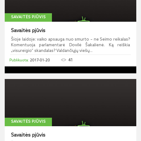
SAVAITĖS PJŪVIS
Savaitės pjūvis
Šioje laidoje: vaiko apsauga nuo smurto – ne Seimo reikalas?
Komentuoja parlamentarė Dovilė Šakalienė. Ką reiškia
„visureigio“ skandalas? Valdančiųjų viešų...
41
2017-01-20
SAVAITĖS PJŪVIS
Savaitės pjūvis