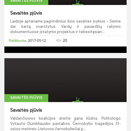
SAVAITĖS PJŪVIS
Savaitės pjūvis
Laidoje aptariame pagrindinius šios savaitės įvykius – Seime
dar kartą svarstytus Vardų ir pavardžių rašymo
dokumentuose įstatymo projektus ir tebesitęsian...
20
2017-05-12
SAVAITĖS PJŪVIS
Savaitės pjūvis
Valdančiosios koalicijos ateitis gana liūdna. Politologo
Vytauto Dumbliausko pastabos. Černobylio tragedijos 31-
osios metinės: Lietuvos černobyliečiai p...