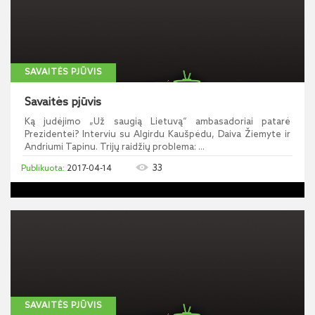
SAVAITĖS PJŪVIS
Savaitės pjūvis
Ką judėjimo „Už saugią Lietuvą“ ambasadoriai patarė
Prezidentei? Interviu su Algirdu Kaušpėdu, Daiva Žiemyte ir
Andriumi Tapinu. Trijų raidžių problema: ...
33
2017-04-14
SAVAITĖS PJŪVIS