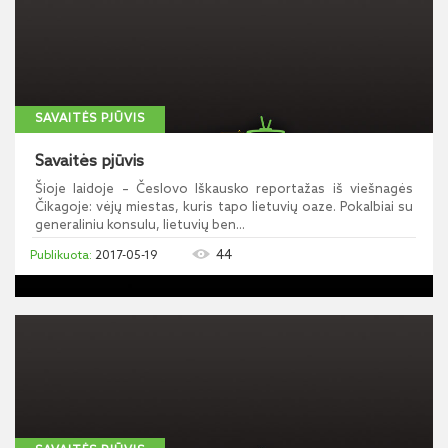
SAVAITĖS PJŪVIS
Savaitės pjūvis
Šioje laidoje – Česlovo Iškausko reportažas iš viešnagės
Čikagoje: vėjų miestas, kuris tapo lietuvių oaze. Pokalbiai su
generaliniu konsulu, lietuvių ben...
44
2017-05-19