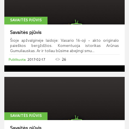
SAVAITĖS PJŪVIS
Savaitės pjūvis
Šioje apžvalginėje laidoje: Vasario 16-oji – akto originalo
paieškos bergždžios. Komentuoja istorikas Arūnas
Gumuliauskas. Ar ir toliau būsime abejingi smu...
26
2017-02-17
SAVAITĖS PJŪVIS
Savaitės pjūvis