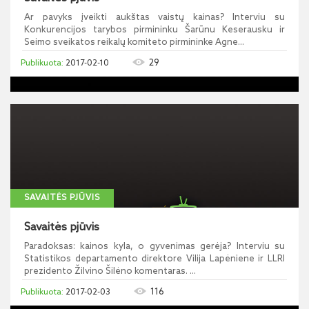
Ar pavyks įveikti aukštas vaistų kainas? Interviu su
Konkurencijos tarybos pirmininku Šarūnu Keserausku ir
Seimo sveikatos reikalų komiteto pirmininke Agne...
29
2017-02-10
SAVAITĖS PJŪVIS
Savaitės pjūvis
Paradoksas: kainos kyla, o gyvenimas gerėja? Interviu su
Statistikos departamento direktore Vilija Lapėniene ir LLRI
prezidento Žilvino Šilėno komentaras. ...
116
2017-02-03