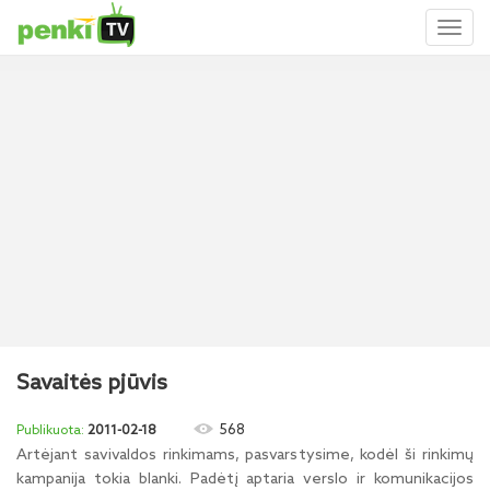
Toggl
naviga
Savaitės pjūvis
568
2011-02-18
Artėjant savivaldos rinkimams, pasvarstysime, kodėl ši rinkimų
kampanija tokia blanki. Padėtį aptaria verslo ir komunikacijos