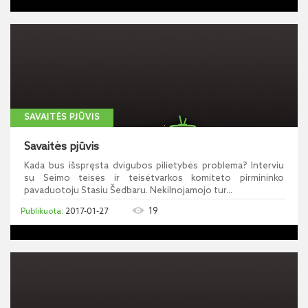
SAVAITĖS PJŪVIS
Savaitės pjūvis
Kada bus išspręsta dvigubos pilietybės problema? Interviu
su Seimo teisės ir teisėtvarkos komiteto pirmininko
pavaduotoju Stasiu Šedbaru. Nekilnojamojo tur...
19
2017-01-27