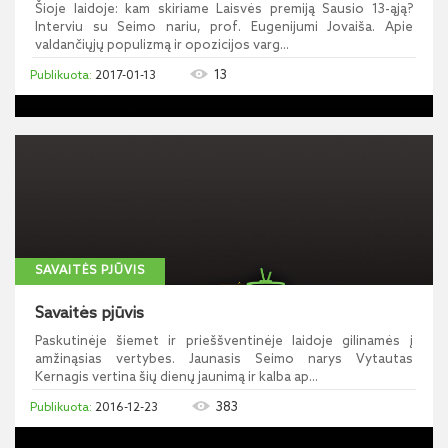
Šioje laidoje: kam skiriame Laisvės premiją Sausio 13-ąją?
Interviu su Seimo nariu, prof. Eugenijumi Jovaiša. Apie
valdančiųjų populizmą ir opozicijos varg...
13
2017-01-13
SAVAITĖS PJŪVIS
Savaitės pjūvis
Paskutinėje šiemet ir prieššventinėje laidoje gilinamės į
amžinąsias vertybes. Jaunasis Seimo narys Vytautas
Kernagis vertina šių dienų jaunimą ir kalba ap...
383
2016-12-23