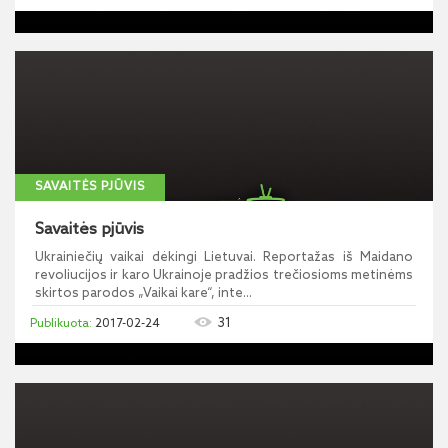
SAVAITĖS PJŪVIS
Savaitės pjūvis
Ukrainiečių vaikai dėkingi Lietuvai. Reportažas iš Maidano
revoliucijos ir karo Ukrainoje pradžios trečiosioms metinėms
skirtos parodos „Vaikai kare“, inte...
31
2017-02-24