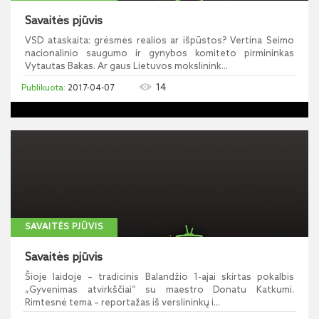
Savaitės pjūvis
VSD ataskaita: grėsmės realios ar išpūstos? Vertina Seimo
nacionalinio saugumo ir gynybos komiteto pirmininkas
Vytautas Bakas. Ar gaus Lietuvos mokslinink...
14
2017-04-07
SAVAITĖS PJŪVIS
Savaitės pjūvis
Šioje laidoje – tradicinis Balandžio 1-ajai skirtas pokalbis
„Gyvenimas atvirkščiai“ su maestro Donatu Katkumi.
Rimtesnė tema – reportažas iš verslininkų i...