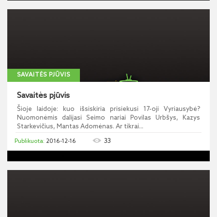
SAVAITĖS PJŪVIS
Savaitės pjūvis
Šioje laidoje: kuo išsiskiria prisiekusi 17-oji Vyriausybė?
Nuomonėmis dalijasi Seimo nariai Povilas Urbšys, Kazys
Starkevičius, Mantas Adomėnas. Ar tikrai...
33
2016-12-16