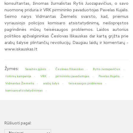
konsultantas, žinomas žurnalistas Rytis Juozapavičius, o savo
nuomonę priduria ir VRK pirmininko pavaduotojas Pavelas Kujalis.
Seimo narys Vidmantas Žiemelis svarsto, kad, priėmus
vyriausiojo policijos komisaro atsistatydinimą, neišspręstos
pagrindinės mūsų teisėsaugos problemos. Laidos autorius
politikos apžvalgininkas Česlovas Iškauskas dar kartą grįžta prie
arabų šalyse plintančių revoliucijų. Daugiau laidų ir komentarų –
www.iskauskas.lt
Žymės:
Savaitės pjūvis
Česlovas Iškauskas
Rytis Juozapavičius
rinkimų kampanija
VRK
pirmininko pavaduotojas
Pavelas Kujalis
Vidmantas Žiemelis
arabų šalys
teisėsaugos problemos
komisaro atsistatydinimas
Rūšiuoti pagal: