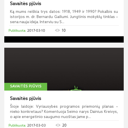
Savaitės pjūvis
Ką mums reiškia trys datos: 1918, 1949 ir 1990? Pokalbis su
istorijos m. dr. Bernardu Gailiumi. Jungtinis mokyklų tinklas –
sena nauja idėja. Interviu su S...
10
2017-03-10
SAVAITĖS PJŪVIS
Savaitės pjūvis
Šioje laidoje: Vyriausybės programos priemonių planas –
nieko konkretaus? Komentuoja Seimo narys Dainius Kreivys,
o apie energetinio saugumo nuoštas jame p...
20
2017-03-03