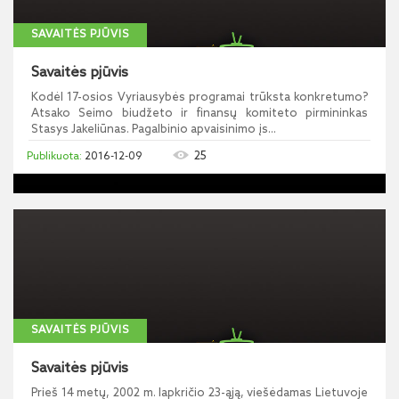
SAVAITĖS PJŪVIS
Savaitės pjūvis
Kodėl 17-osios Vyriausybės programai trūksta konkretumo?
Atsako Seimo biudžeto ir finansų komiteto pirmininkas
Stasys Jakeliūnas. Pagalbinio apvaisinimo įs...
25
2016-12-09
SAVAITĖS PJŪVIS
Savaitės pjūvis
Prieš 14 metų, 2002 m. lapkričio 23-ąją, viešėdamas Lietuvoje