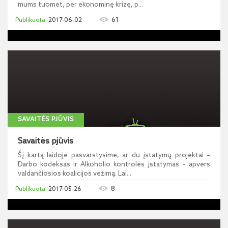
mums tuomet, per ekonominę krizę, p...
61
2017-06-02
SAVAITĖS PJŪVIS
Savaitės pjūvis
Šį kartą laidoje pasvarstysime, ar du įstatymų projektai –
Darbo kodeksas ir Alkoholio kontrolės įstatymas – apvers
valdančiosios koalicijos vežimą. Lai...
8
2017-05-26