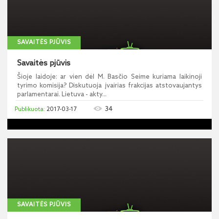
SAVAITĖS PJŪVIS
Savaitės pjūvis
Šioje laidoje: ar vien dėl M. Basčio Seime kuriama laikinoji
tyrimo komisija? Diskutuoja įvairias frakcijas atstovaujantys
parlamentarai. Lietuva - akty...
34
2017-03-17
SAVAITĖS PJŪVIS