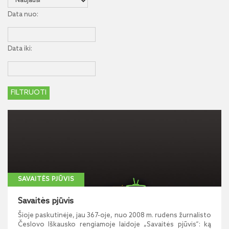
Data nuo:
Data iki:
SAVAITĖS PJŪVIS
Savaitės pjūvis
Šioje paskutinėje, jau 367-oje, nuo 2008 m. rudens žurnalisto
Česlovo Iškausko rengiamoje laidoje „Savaitės pjūvis“: ką