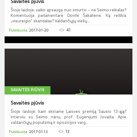
Savaitės pjūvis
Šioje laidoje: vaiko apsauga nuo smurto – ne Seimo reikalas?
Komentuoja parlamentarė Dovilė Šakalienė. Ką reiškia
„visureigio“ skandalas? Valdančiųjų viešų...
41
2017-01-20
SAVAITĖS PJŪVIS
Savaitės pjūvis
Šioje laidoje: kam skiriame Laisvės premiją Sausio 13-ąją?
Interviu su Seimo nariu, prof. Eugenijumi Jovaiša. Apie
valdančiųjų populizmą ir opozicijos varg...
13
2017-01-13