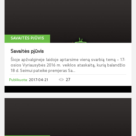
SAVAITĖS PJŪVIS
Savaitės pjūvis
Šioje apžvalginėje laidoje aptarsime vieną svarbią temą – 17-
osios Vyriausybės 2016 m. veiklos ataskaitą, kurią balandžio
18 d. Seimui pateikė premjeras Sa...
27
2017-04-21