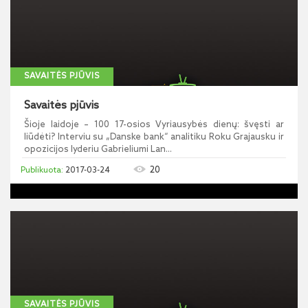
SAVAITĖS PJŪVIS
Savaitės pjūvis
Šioje laidoje – 100 17-osios Vyriausybės dienų: švęsti ar
liūdėti? Interviu su „Danske bank“ analitiku Roku Grajausku ir
opozicijos lyderiu Gabrieliumi Lan...
20
2017-03-24
SAVAITĖS PJŪVIS