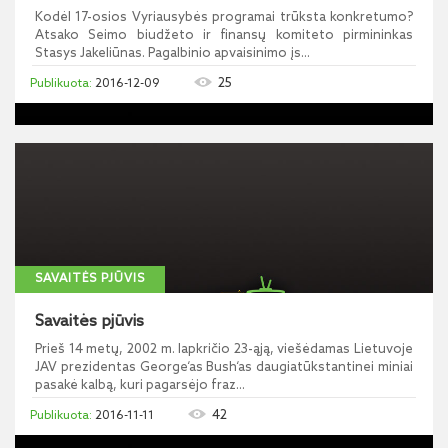
Kodėl 17-osios Vyriausybės programai trūksta konkretumo?
Atsako Seimo biudžeto ir finansų komiteto pirmininkas
Stasys Jakeliūnas. Pagalbinio apvaisinimo įs...
25
2016-12-09
SAVAITĖS PJŪVIS
Savaitės pjūvis
Prieš 14 metų, 2002 m. lapkričio 23-ąją, viešėdamas Lietuvoje
JAV prezidentas George‘as Bush‘as daugiatūkstantinei miniai
pasakė kalbą, kuri pagarsėjo fraz...
42
2016-11-11