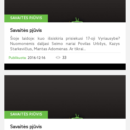
SAVAITĖS PJŪVIS
Savaitės pjūvis
Šioje laidoje: kuo išsiskiria prisiekusi 17-oji Vyriausybė?
Nuomonėmis dalijasi Seimo nariai Povilas Urbšys, Kazys
Starkevičius, Mantas Adomėnas. Ar tikrai...
33
2016-12-16
SAVAITĖS PJŪVIS
Savaitės pjūvis