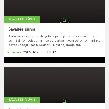
SAVAITĖS PJŪVIS
Savaitės pjūvis
Kada bus išspręsta dvigubos pilietybės problema? Interviu
su Seimo teisės ir teisėtvarkos komiteto pirmininko
pavaduotoju Stasiu Šedbaru. Nekilnojamojo tur...
19
2017-01-27
SAVAITĖS PJŪVIS