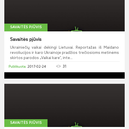
SAVAITĖS PJŪVIS
Savaitės pjūvis
Ukrainiečių vaikai dėkingi Lietuvai. Reportažas iš Maidano
revoliucijos ir karo Ukrainoje pradžios trečiosioms metinėms
skirtos parodos „Vaikai kare“, inte...
31
2017-02-24
SAVAITĖS PJŪVIS