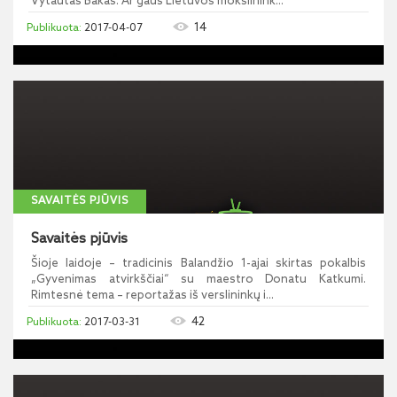
Vytautas Bakas. Ar gaus Lietuvos mokslinink...
14
2017-04-07
SAVAITĖS PJŪVIS
Savaitės pjūvis
Šioje laidoje – tradicinis Balandžio 1-ajai skirtas pokalbis
„Gyvenimas atvirkščiai“ su maestro Donatu Katkumi.
Rimtesnė tema – reportažas iš verslininkų i...
42
2017-03-31