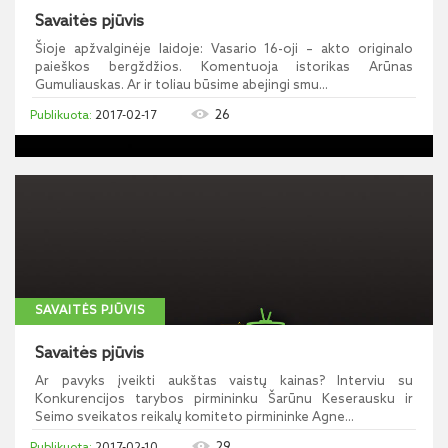
Savaitės pjūvis
Šioje apžvalginėje laidoje: Vasario 16-oji – akto originalo
paieškos bergždžios. Komentuoja istorikas Arūnas
Gumuliauskas. Ar ir toliau būsime abejingi smu...
26
2017-02-17
SAVAITĖS PJŪVIS
Savaitės pjūvis
Ar pavyks įveikti aukštas vaistų kainas? Interviu su
Konkurencijos tarybos pirmininku Šarūnu Keserausku ir
Seimo sveikatos reikalų komiteto pirmininke Agne...
29