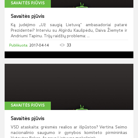
SAVAITĖS PJŪVIS
Savaitės pjūvis
Ką judėjimo „Už saugią Lietuvą“ ambasadoriai patarė
Prezidentei? Interviu su Algirdu Kaušpėdu, Daiva Žiemyte ir
Andriumi Tapinu. Trijų raidžių problema: ...
33
2017-04-14
SAVAITĖS PJŪVIS
Savaitės pjūvis
VSD ataskaita: grėsmės realios ar išpūstos? Vertina Seimo
nacionalinio saugumo ir gynybos komiteto pirmininkas