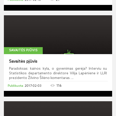
2017-02-10
SAVAITĖS PJŪVIS
Savaitės pjūvis
Paradoksas: kainos kyla, o gyvenimas gerėja? Interviu su
Statistikos departamento direktore Vilija Lapėniene ir LLRI
prezidento Žilvino Šilėno komentaras. ...
116
2017-02-03