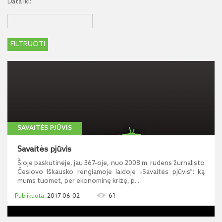
Data iki:
SAVAITĖS PJŪVIS
Savaitės pjūvis
Šioje paskutinėje, jau 367-oje, nuo 2008 m. rudens žurnalisto
Česlovo Iškausko rengiamoje laidoje „Savaitės pjūvis“: ką
mums tuomet, per ekonominę krizę, p...
61
2017-06-02