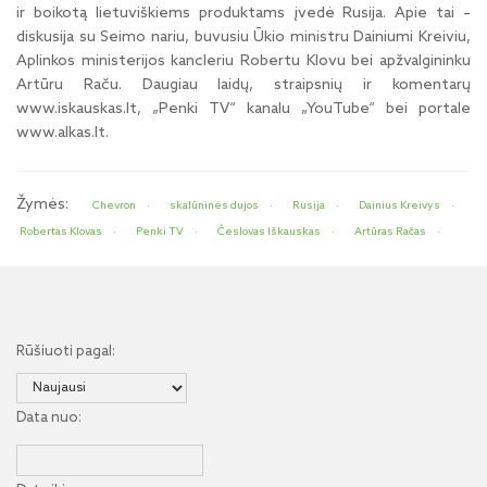
ir boikotą lietuviškiems produktams įvedė Rusija. Apie tai –
diskusija su Seimo nariu, buvusiu Ūkio ministru Dainiumi Kreiviu,
Aplinkos ministerijos kancleriu Robertu Klovu bei apžvalgininku
Artūru Raču. Daugiau laidų, straipsnių ir komentarų
www.iskauskas.lt, „Penki TV“ kanalu „YouTube“ bei portale
www.alkas.lt.
Žymės:
Chevron
skalūninės dujos
Rusija
Dainius Kreivys
Robertas Klovas
Penki TV
Česlovas Iškauskas
Artūras Račas
Rūšiuoti pagal:
Data nuo: