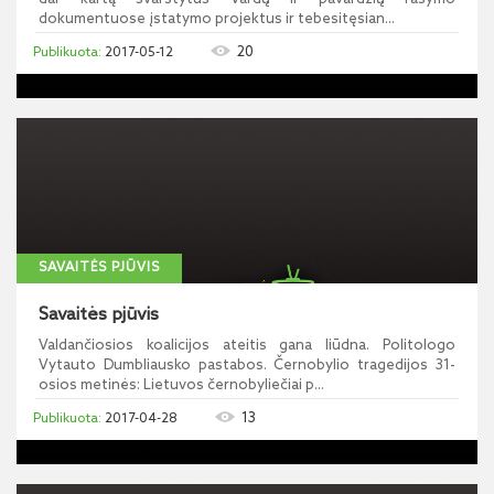
dokumentuose įstatymo projektus ir tebesitęsian...
20
2017-05-12
SAVAITĖS PJŪVIS
Savaitės pjūvis
Valdančiosios koalicijos ateitis gana liūdna. Politologo
Vytauto Dumbliausko pastabos. Černobylio tragedijos 31-
osios metinės: Lietuvos černobyliečiai p...
13
2017-04-28