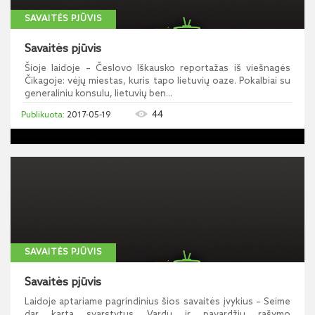
SAVAITĖS PJŪVIS
Savaitės pjūvis
Šioje laidoje – Česlovo Iškausko reportažas iš viešnagės
Čikagoje: vėjų miestas, kuris tapo lietuvių oaze. Pokalbiai su
generaliniu konsulu, lietuvių ben...
44
2017-05-19
SAVAITĖS PJŪVIS
Savaitės pjūvis
Laidoje aptariame pagrindinius šios savaitės įvykius – Seime
dar kartą svarstytus Vardų ir pavardžių rašymo