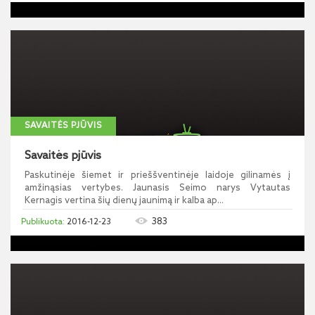
SAVAITĖS PJŪVIS
Savaitės pjūvis
Paskutinėje šiemet ir prieššventinėje laidoje gilinamės į
amžinąsias vertybes. Jaunasis Seimo narys Vytautas
Kernagis vertina šių dienų jaunimą ir kalba ap...
383
2016-12-23