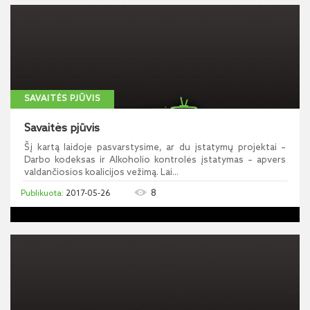
SAVAITĖS PJŪVIS
Savaitės pjūvis
Šį kartą laidoje pasvarstysime, ar du įstatymų projektai –
Darbo kodeksas ir Alkoholio kontrolės įstatymas – apvers
valdančiosios koalicijos vežimą. Lai...
8
2017-05-26