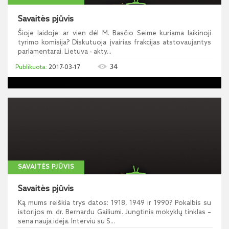
Savaitės pjūvis
Šioje laidoje: ar vien dėl M. Basčio Seime kuriama laikinoji
tyrimo komisija? Diskutuoja įvairias frakcijas atstovaujantys
parlamentarai. Lietuva - akty...
34
2017-03-17
SAVAITĖS PJŪVIS
Savaitės pjūvis
Ką mums reiškia trys datos: 1918, 1949 ir 1990? Pokalbis su
istorijos m. dr. Bernardu Gailiumi. Jungtinis mokyklų tinklas –
sena nauja idėja. Interviu su S...