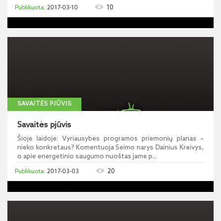
10
2017-03-10
SAVAITĖS PJŪVIS
Savaitės pjūvis
Šioje laidoje: Vyriausybės programos priemonių planas –
nieko konkretaus? Komentuoja Seimo narys Dainius Kreivys,
o apie energetinio saugumo nuoštas jame p...
20
2017-03-03