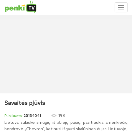
Toggl
naviga
Savaitės pjūvis
198
2013-10-11
Lietuva sulaukė smūgių iš abiejų pusių: pasitraukia amerikiečių
bendrovė „Chevron“, ketinusi išgauti skalūnines dujas Lietuvoje,