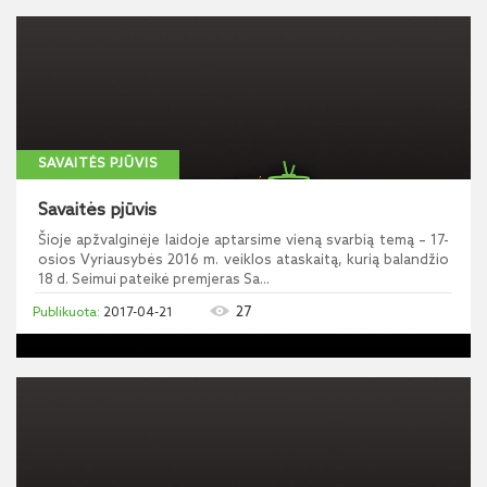
SAVAITĖS PJŪVIS
Savaitės pjūvis
Šioje apžvalginėje laidoje aptarsime vieną svarbią temą – 17-
osios Vyriausybės 2016 m. veiklos ataskaitą, kurią balandžio
18 d. Seimui pateikė premjeras Sa...
27
2017-04-21