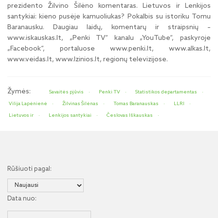
prezidento Žilvino Šilėno komentaras. Lietuvos ir Lenkijos
santykiai: kieno pusėje kamuoliukas? Pokalbis su istoriku Tomu
Baranausku. Daugiau laidų, komentarų ir straipsnių –
www.iskauskas.lt, „Penki TV“ kanalu „YouTube“, paskyroje
„Facebook“, portaluose www.penki.lt, www.alkas.lt,
www.veidas.lt, www.lzinios.lt, regionų televizijose.
Žymės:
Savaitės pjūvis
Penki TV
Statistikos departamentas
Vilija Lapėnienė
Žilvinas Šilėnas
Tomas Baranauskas
LLRI
Lietuvos ir
Lenkijos santykiai
Česlovas Iškauskas
Rūšiuoti pagal:
Data nuo: