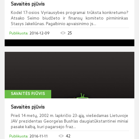
Savaitės pjūvis
Kodėl 17-osios Vyriausybės programai trūksta konkretumo?
Atsako Seimo biudžeto ir finansų komiteto pirmininkas
Stasys Jakeliūnas. Pagalbinio apvaisinimo įs...
25
2016-12-09
SAVAITĖS PJŪVIS
Savaitės pjūvis
Prieš 14 metų, 2002 m. lapkričio 23-ąją, viešėdamas Lietuvoje
JAV prezidentas George‘as Bush‘as daugiatūkstantinei miniai
pasakė kalbą, kuri pagarsėjo fraz...
42
2016-11-11