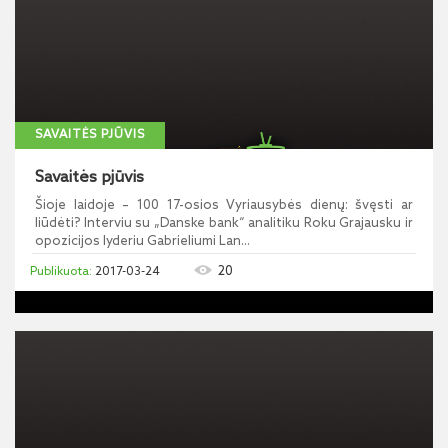
SAVAITĖS PJŪVIS
Savaitės pjūvis
Šioje laidoje – 100 17-osios Vyriausybės dienų: švęsti ar
liūdėti? Interviu su „Danske bank“ analitiku Roku Grajausku ir
opozicijos lyderiu Gabrieliumi Lan...
20
2017-03-24