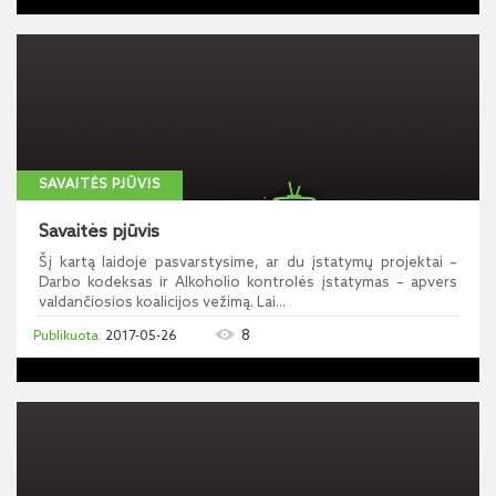
SAVAITĖS PJŪVIS
Savaitės pjūvis
Šį kartą laidoje pasvarstysime, ar du įstatymų projektai –
Darbo kodeksas ir Alkoholio kontrolės įstatymas – apvers
valdančiosios koalicijos vežimą. Lai...
8
2017-05-26