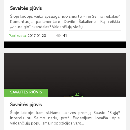
Savaitės pjūvis
Šioje laidoje: vaiko apsauga nuo smurto – ne Seimo reikalas?
Komentuoja parlamentarė Dovilė Šakalienė. Ką reiškia
„visureigio“ skandalas? Valdančiųjų viešų...
41
2017-01-20
SAVAITĖS PJŪVIS
Savaitės pjūvis
Šioje laidoje: kam skiriame Laisvės premiją Sausio 13-ąją?
Interviu su Seimo nariu, prof. Eugenijumi Jovaiša. Apie
valdančiųjų populizmą ir opozicijos varg...