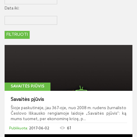
Data iki:
SAVAITĖS PJŪVIS
Savaitės pjūvis
Šioje paskutinėje, jau 367-oje, nuo 2008 m. rudens žurnalisto
Česlovo Iškausko rengiamoje laidoje „Savaitės pjūvis“: ką
mums tuomet, per ekonominę krizę, p...
61
2017-06-02