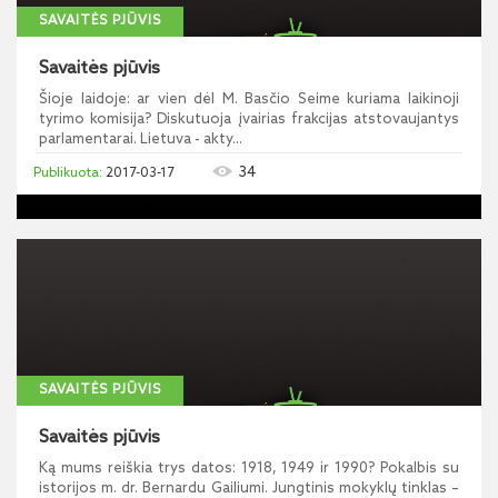
SAVAITĖS PJŪVIS
Savaitės pjūvis
Šioje laidoje: ar vien dėl M. Basčio Seime kuriama laikinoji
tyrimo komisija? Diskutuoja įvairias frakcijas atstovaujantys
parlamentarai. Lietuva - akty...
34
2017-03-17
SAVAITĖS PJŪVIS
Savaitės pjūvis
Ką mums reiškia trys datos: 1918, 1949 ir 1990? Pokalbis su
istorijos m. dr. Bernardu Gailiumi. Jungtinis mokyklų tinklas –