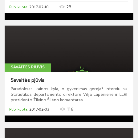
29
2017-02-10
SAVAITĖS PJŪVIS
Savaitės pjūvis
Paradoksas: kainos kyla, o gyvenimas gerėja? Interviu su
Statistikos departamento direktore Vilija Lapėniene ir LLRI
prezidento Žilvino Šilėno komentaras. ...
116
2017-02-03