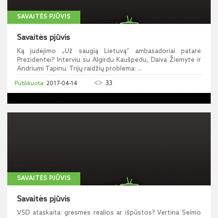
SAVAITĖS PJŪVIS
Savaitės pjūvis
Ką judėjimo „Už saugią Lietuvą“ ambasadoriai patarė
Prezidentei? Interviu su Algirdu Kaušpėdu, Daiva Žiemyte ir
Andriumi Tapinu. Trijų raidžių problema: ...
33
2017-04-14
SAVAITĖS PJŪVIS
Savaitės pjūvis
VSD ataskaita: grėsmės realios ar išpūstos? Vertina Seimo