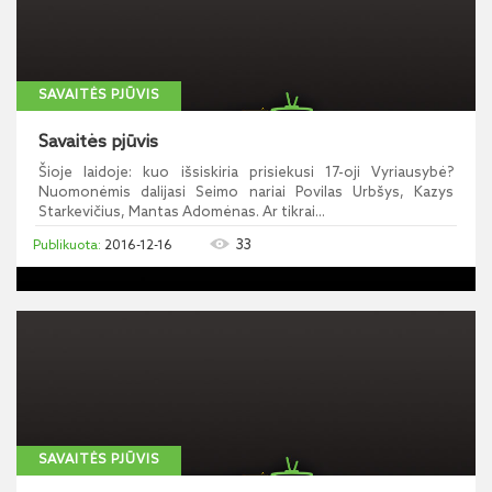
SAVAITĖS PJŪVIS
Savaitės pjūvis
Šioje laidoje: kuo išsiskiria prisiekusi 17-oji Vyriausybė?
Nuomonėmis dalijasi Seimo nariai Povilas Urbšys, Kazys
Starkevičius, Mantas Adomėnas. Ar tikrai...
33
2016-12-16
SAVAITĖS PJŪVIS