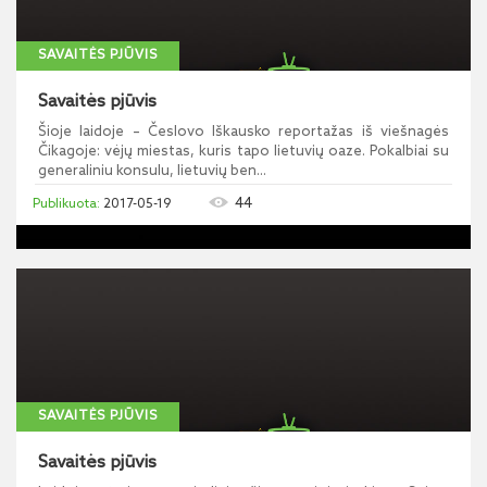
SAVAITĖS PJŪVIS
Savaitės pjūvis
Šioje laidoje – Česlovo Iškausko reportažas iš viešnagės
Čikagoje: vėjų miestas, kuris tapo lietuvių oaze. Pokalbiai su
generaliniu konsulu, lietuvių ben...
44
2017-05-19
SAVAITĖS PJŪVIS
Savaitės pjūvis