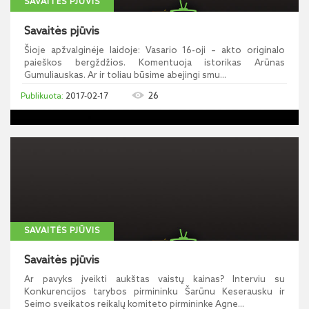
SAVAITĖS PJŪVIS
Savaitės pjūvis
Šioje apžvalginėje laidoje: Vasario 16-oji – akto originalo
paieškos bergždžios. Komentuoja istorikas Arūnas
Gumuliauskas. Ar ir toliau būsime abejingi smu...
26
2017-02-17
SAVAITĖS PJŪVIS
Savaitės pjūvis
Ar pavyks įveikti aukštas vaistų kainas? Interviu su
Konkurencijos tarybos pirmininku Šarūnu Keserausku ir
Seimo sveikatos reikalų komiteto pirmininke Agne...