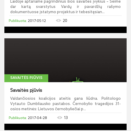
Laidoje aptariame pagrindinius šios savaitės įvykius – Seime
dar kartą svarstytus Vardų ir pavardžių rašymo
dokumentuose įstatymo projektus ir tebesitęsian...
20
2017-05-12
SAVAITĖS PJŪVIS
Savaitės pjūvis
Valdančiosios koalicijos ateitis gana liūdna. Politologo
Vytauto Dumbliausko pastabos. Černobylio tragedijos 31-
osios metinės: Lietuvos černobyliečiai p...
13
2017-04-28