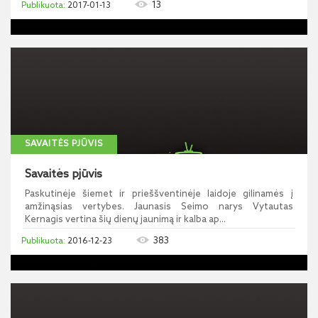
13
2017-01-13
SAVAITĖS PJŪVIS
Savaitės pjūvis
Paskutinėje šiemet ir prieššventinėje laidoje gilinamės į
amžinąsias vertybes. Jaunasis Seimo narys Vytautas
Kernagis vertina šių dienų jaunimą ir kalba ap...
383
2016-12-23