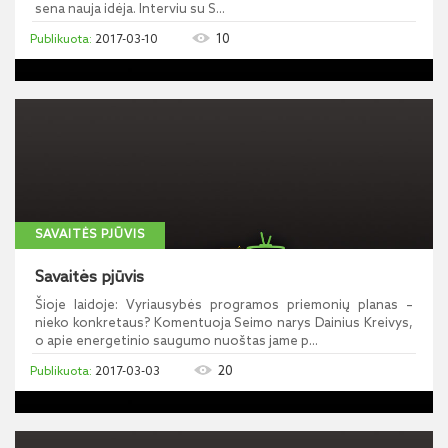
sena nauja idėja. Interviu su S...
10
2017-03-10
SAVAITĖS PJŪVIS
Savaitės pjūvis
Šioje laidoje: Vyriausybės programos priemonių planas –
nieko konkretaus? Komentuoja Seimo narys Dainius Kreivys,
o apie energetinio saugumo nuoštas jame p...
20
2017-03-03