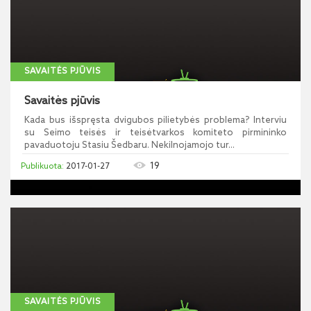
SAVAITĖS PJŪVIS
Savaitės pjūvis
Kada bus išspręsta dvigubos pilietybės problema? Interviu
su Seimo teisės ir teisėtvarkos komiteto pirmininko
pavaduotoju Stasiu Šedbaru. Nekilnojamojo tur...
19
2017-01-27
SAVAITĖS PJŪVIS