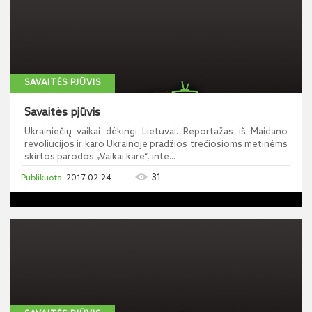
SAVAITĖS PJŪVIS
Savaitės pjūvis
Ukrainiečių vaikai dėkingi Lietuvai. Reportažas iš Maidano
revoliucijos ir karo Ukrainoje pradžios trečiosioms metinėms
skirtos parodos „Vaikai kare“, inte...
31
2017-02-24