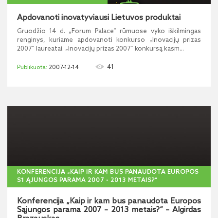
Apdovanoti inovatyviausi Lietuvos produktai
Gruodžio 14 d. „Forum Palace“ rūmuose vyko iškilmingas
renginys, kuriame apdovanoti konkurso „Inovacijų prizas
2007“ laureatai. „Inovacijų prizas 2007“ konkursą kasm...
41
2007-12-14
KONFERENCIJA „KAIP IR KAM BUS PANAUDOTA EUROPOS
S1 ĄJUNGOS PARAMA 2007 - 2013 METAIS?“
Konferencija „Kaip ir kam bus panaudota Europos
Sąjungos parama 2007 – 2013 metais?“ – Algirdas