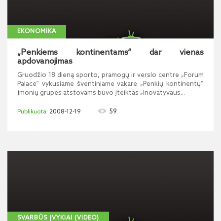
EKONOMIKA
„Penkiems kontinentams“ dar vienas
apdovanojimas
Gruodžio 18 dieną sporto, pramogų ir verslo centre „Forum
Palace“ vykusiame šventiniame vakare „Penkių kontinentų”
įmonių grupės atstovams buvo įteiktas „Inovatyvaus...
59
2008-12-19
SVARBŪS ĮVYKIAI (VIDEO)