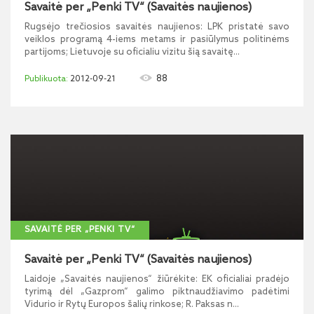
Savaitė per „Penki TV“ (Savaitės naujienos)
Rugsėjo trečiosios savaitės naujienos: LPK pristatė savo
veiklos programą 4-iems metams ir pasiūlymus politinėms
partijoms; Lietuvoje su oficialiu vizitu šią savaitę...
88
2012-09-21
SAVAITĖ PER „PENKI TV“
Savaitė per „Penki TV“ (Savaitės naujienos)
Laidoje „Savaitės naujienos“ žiūrėkite: EK oficialiai pradėjo
tyrimą dėl „Gazprom“ galimo piktnaudžiavimo padėtimi
Vidurio ir Rytų Europos šalių rinkose; R. Paksas n...