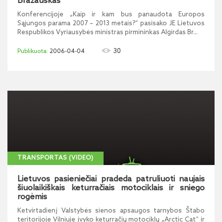
Brazauskas
Konferencijoje „Kaip ir kam bus panaudota Europos
Sąjungos parama 2007 – 2013 metais?“ pasisako JE Lietuvos
Respublikos Vyriausybės ministras pirmininkas Algirdas Br...
30
2006-04-04
TRANSPORTAS (VIDEO)
Lietuvos pasieniečiai pradeda patruliuoti naujais
šiuolaikiškais keturračiais motociklais ir sniego
rogėmis
Ketvirtadienį Valstybės sienos apsaugos tarnybos Štabo
teritorijoje Vilniuje įvyko keturračių motociklų „Arctic Cat“ ir