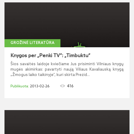
GROŽINĖ LITERATŪRA
Knygos per „Penki TV“: „Timbuktu“
Šios savaitės laidoje kviečiame Jus prisiminti Vilniaus knygų
mugės akimirkas: pavartyti naują Viliaus Kavaliauską knygą
„Žmogus laiko taikinyje“, kuri skirta Prezid...
416
2013-02-26