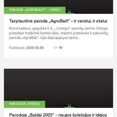
PARODA „AGROBALT“ - VIDEO
Tarptautinė paroda „AgroBalt“ – ir verslui, ir stalui
Ketvirtadienį, gegužės 5 d., „Litexpo“ parodų centre Vilniuje
prasidėjo tradicinė žemės ūkio, maisto pramonės ir pakuočių
paroda „AgroBalt“. Joje dalyvauja per ketur...
41
2005-05-05
PARODOS (VIDEO)
Parodoje „Baldai 2005“ – naujos kolekcijos ir idėjos