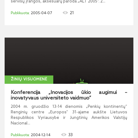
servisų įrangos, aksesuarų paroda „ALT 2005“. 2...
21
2005-04-07
ŽINIŲ VISUOMENĖ
Konferencija „Inovacijos ūkio augimui –
inovatyvaus universiteto vaidmuo“
2004 m. gruodžio 13-14 dienomis „Penkių kontinentų“
Renginių centre „Europos“ 31-ajame aukšte Lietuvos
Respublikos Vyriausybė ir Jungtinių Amerikos Valstijų
Nacional...
33
2004-12-14