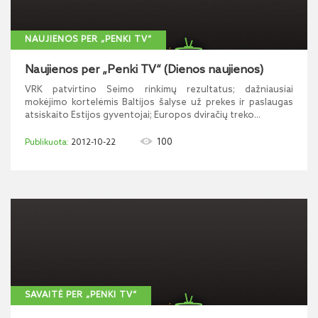
NAUJIENOS PER „PENKI TV“
Naujienos per „Penki TV“ (Dienos naujienos)
VRK patvirtino Seimo rinkimų rezultatus; dažniausiai
mokėjimo kortelėmis Baltijos šalyse už prekes ir paslaugas
atsiskaito Estijos gyventojai; Europos dviračių treko...
100
2012-10-22
SAVAITĖ PER „PENKI TV“