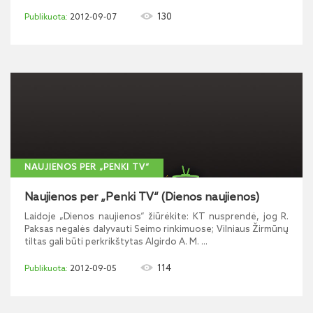
130
2012-09-07
NAUJIENOS PER „PENKI TV“
Naujienos per „Penki TV“ (Dienos naujienos)
Laidoje „Dienos naujienos“ žiūrėkite: KT nusprendė, jog R.
Paksas negalės dalyvauti Seimo rinkimuose; Vilniaus Žirmūnų
tiltas gali būti perkrikštytas Algirdo A. M. ...
114
2012-09-05