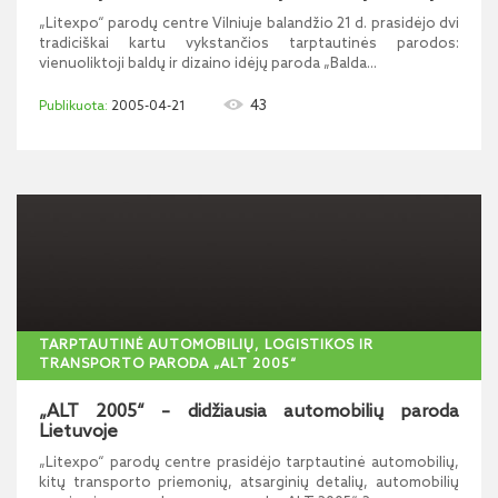
„Litexpo“ parodų centre Vilniuje balandžio 21 d. prasidėjo dvi
tradiciškai kartu vykstančios tarptautinės parodos:
vienuoliktoji baldų ir dizaino idėjų paroda „Balda...
43
2005-04-21
TARPTAUTINĖ AUTOMOBILIŲ, LOGISTIKOS IR
TRANSPORTO PARODA „ALT 2005“
„ALT 2005“ – didžiausia automobilių paroda
Lietuvoje
„Litexpo“ parodų centre prasidėjo tarptautinė automobilių,
kitų transporto priemonių, atsarginių detalių, automobilių