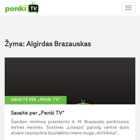
Toggl
naviga
Žyma: Algirdas Brazauskas
SAVAITĖ PER „PENKI TV“
Savaitė per „Penki TV“
Šiandien minimos prezidento A. M. Brazausko penktosios
mirties metinės. Sostinės „Litexpo“ parodų centre duris
atvėrė tarptautinė šiuolaikinio meno mugė „ArtVilnius“...