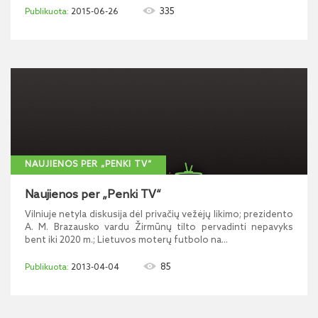
335
2015-06-26
NAUJIENOS PER „PENKI TV“
Naujienos per „Penki TV“
Vilniuje netyla diskusija dėl privačių vežėjų likimo; prezidento
A. M. Brazausko vardu Žirmūnų tilto pervadinti nepavyks
bent iki 2020 m.; Lietuvos moterų futbolo na...
85
2013-04-04