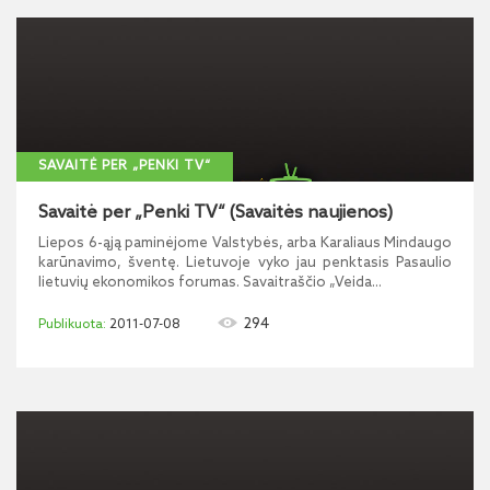
SAVAITĖ PER „PENKI TV“
Savaitė per „Penki TV“ (Savaitės naujienos)
Liepos 6-ąją paminėjome Valstybės, arba Karaliaus Mindaugo
karūnavimo, šventę. Lietuvoje vyko jau penktasis Pasaulio
lietuvių ekonomikos forumas. Savaitraščio „Veida...
294
2011-07-08