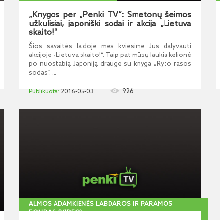
„Knygos per „Penki TV“: Smetonų šeimos
užkulisiai, japoniški sodai ir akcija „Lietuva
skaito!“
Šios savaitės laidoje mes kviesime Jus dalyvauti
akcijoje „Lietuva skaito!“. Taip pat mūsų laukia kelionė
po nuostabią Japoniją drauge su knyga „Ryto rasos
sodas“. ...
926
2016-05-03
ALMOS ADAMKIENĖS LABDAROS IR PARAMOS
FONDAS (VIDEO)