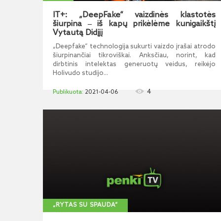
IT+: „DeepFake“ vaizdinės klastotės
šiurpina ‒ iš kapų prikėlėme kunigaikštį
Vytautą Didįjį
„Deepfake“ technologija sukurti vaizdo įrašai atrodo
šiurpinančiai tikroviškai. Anksčiau, norint, kad
dirbtinis intelektas generuotų veidus, reikėjo
Holivudo studijo...
4
2021-04-06
„RYTAS SU SPAUDA“