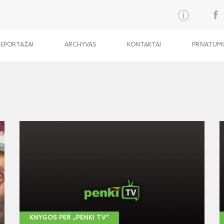
REPORTAŽAI
ARCHYVAS
KONTAKTAI
PRIVATUMO
KNYGOS PER „PENKI TV“