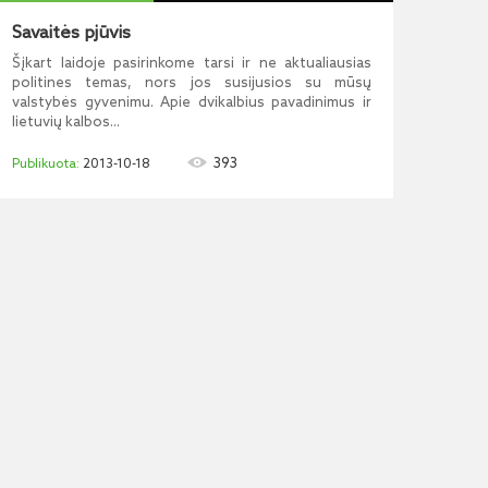
Savaitės pjūvis
Šįkart laidoje pasirinkome tarsi ir ne aktualiausias
politines temas, nors jos susijusios su mūsų
valstybės gyvenimu. Apie dvikalbius pavadinimus ir
lietuvių kalbos...
393
2013-10-18