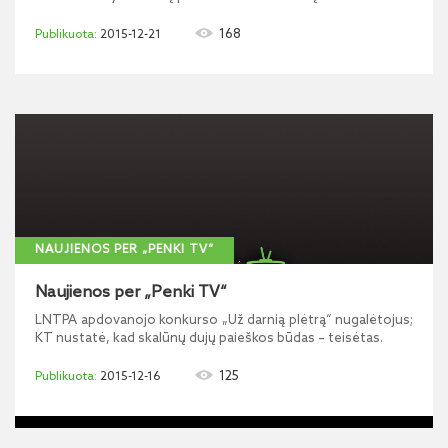
168
2015-12-21
NAUJIENOS PER „PENKI TV“
Naujienos per „Penki TV“
LNTPA apdovanojo konkurso „Už darnią plėtrą“ nugalėtojus;
KT nustatė, kad skalūnų dujų paieškos būdas – teisėtas.
125
2015-12-16