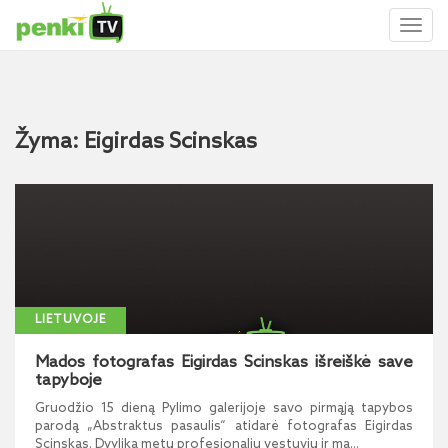
Toggl
naviga
Žyma: Eigirdas Scinskas
LIETUVOJE
Mados fotografas Eigirdas Scinskas išreiškė save
tapyboje
Gruodžio 15 dieną Pylimo galerijoje savo pirmąją tapybos
parodą „Abstraktus pasaulis“ atidarė fotografas Eigirdas
Scinskas. Dvylika metų profesionaliu vestuvių ir ma...