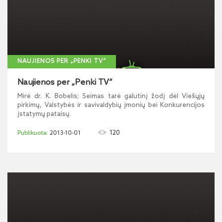
NAUJIENOS PER „PENKI TV“
Naujienos per „Penki TV“
Mirė dr. K. Bobelis; Seimas tarė galutinį žodį dėl Viešųjų
pirkimų, Valstybės ir savivaldybių įmonių bei Konkurencijos
įstatymų pataisų.
120
2013-10-01