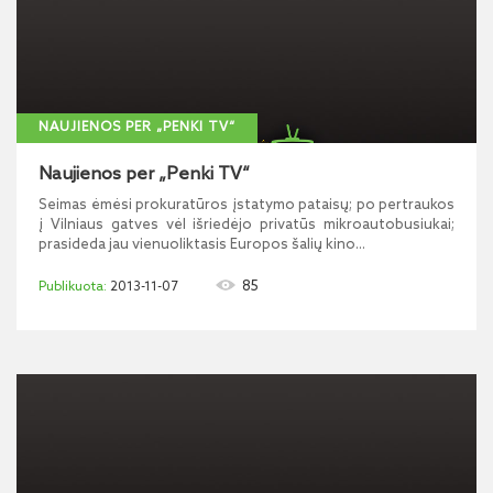
NAUJIENOS PER „PENKI TV“
Naujienos per „Penki TV“
Seimas ėmėsi prokuratūros įstatymo pataisų; po pertraukos
į Vilniaus gatves vėl išriedėjo privatūs mikroautobusiukai;
prasideda jau vienuoliktasis Europos šalių kino...
85
2013-11-07