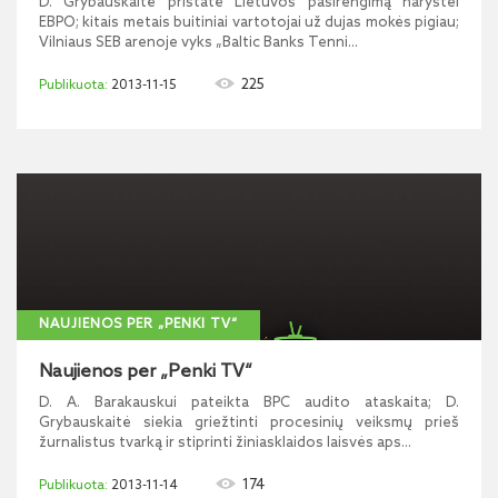
D. Grybauskaitė pristatė Lietuvos pasirengimą narystei
EBPO; kitais metais buitiniai vartotojai už dujas mokės pigiau;
Vilniaus SEB arenoje vyks „Baltic Banks Tenni...
225
2013-11-15
NAUJIENOS PER „PENKI TV“
Naujienos per „Penki TV“
D. A. Barakauskui pateikta BPC audito ataskaita; D.
Grybauskaitė siekia griežtinti procesinių veiksmų prieš
žurnalistus tvarką ir stiprinti žiniasklaidos laisvės aps...
174
2013-11-14