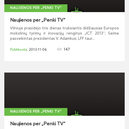
NAUJIENOS PER „PENKI TV“
Naujienos per „Penki TV“
Vilniuje prasidėjo tris dienas truksiantis didžiausias Europos
mokslinių tyrimų ir inovacijų renginys „ICT 2013“; Seime
pasveikintas prezidentas V. Adamkus; LFF taur...
147
2013-11-06
NAUJIENOS PER „PENKI TV“
Naujienos per „Penki TV“