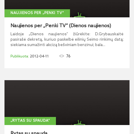
NAUJIENOS PER „PENKI TV“
Naujienos per „Penki TV“ (Dienos naujienos)
Laidoje „Dienos naujienos“ žiūrėkite: D.Grybauskaitė
pasirašė dekretą, kuriuo paskelbė eilinių Seimo rinkimų datą;
siekiama sumažinti akcizą bešviniam benzinui; bala...
76
2012-04-11
„RYTAS SU SPAUDA“
Rytas su spauda