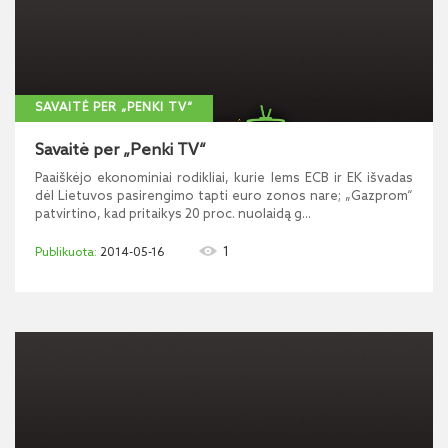
SAVAITĖ PER „PENKI TV“
Savaitė per „Penki TV“
Paaiškėjo ekonominiai rodikliai, kurie lems ECB ir EK išvadas
dėl Lietuvos pasirengimo tapti euro zonos nare; „Gazprom“
patvirtino, kad pritaikys 20 proc. nuolaidą g...
1
2014-05-16