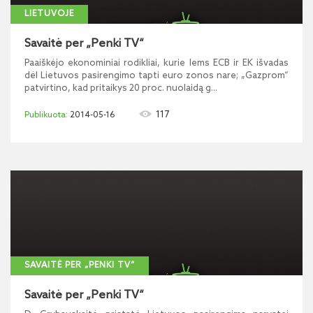
LIETUVOJE
Savaitė per „Penki TV“
Paaiškėjo ekonominiai rodikliai, kurie lems ECB ir EK išvadas
dėl Lietuvos pasirengimo tapti euro zonos nare; „Gazprom“
patvirtino, kad pritaikys 20 proc. nuolaidą g...
117
2014-05-16
SAVAITĖ PER „PENKI TV“
Savaitė per „Penki TV“