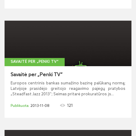
SAVAITĖ PER „PENKI TV“
Savaitė per „Penki TV“
Europos centrinis bankas sumažino bazinę palūkanų normą;
Latvijoje prasidėjo greitojo reagavimo pajėgų pratybos
„Steadfast Jazz 2013“; Seimas pritarė prokuratūros įs...
121
2013-11-08