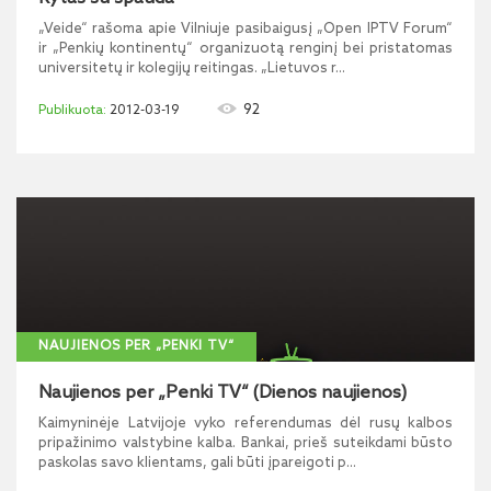
„Veide“ rašoma apie Vilniuje pasibaigusį „Open IPTV Forum“
ir „Penkių kontinentų“ organizuotą renginį bei pristatomas
universitetų ir kolegijų reitingas. „Lietuvos r...
92
2012-03-19
NAUJIENOS PER „PENKI TV“
Naujienos per „Penki TV“ (Dienos naujienos)
Kaimyninėje Latvijoje vyko referendumas dėl rusų kalbos
pripažinimo valstybine kalba. Bankai, prieš suteikdami būsto
paskolas savo klientams, gali būti įpareigoti p...