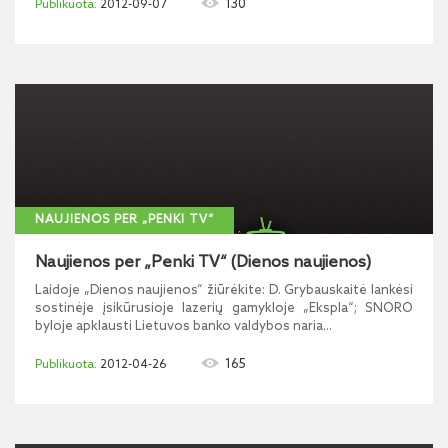
130
2012-09-07
NAUJIENOS PER „PENKI TV“
Naujienos per „Penki TV“ (Dienos naujienos)
Laidoje „Dienos naujienos“ žiūrėkite: D. Grybauskaitė lankėsi
sostinėje įsikūrusioje lazerių gamykloje „Ekspla“; SNORO
byloje apklausti Lietuvos banko valdybos naria...
165
2012-04-26