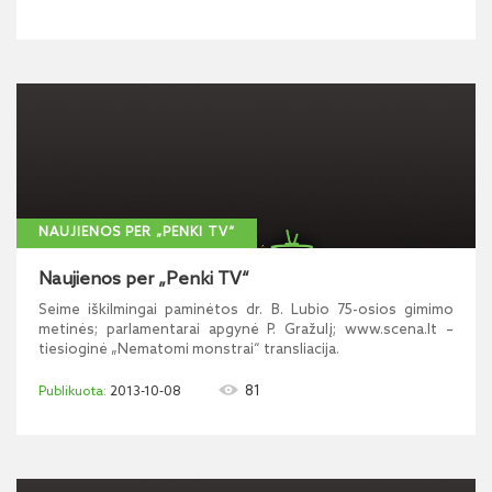
NAUJIENOS PER „PENKI TV“
Naujienos per „Penki TV“
Seime iškilmingai paminėtos dr. B. Lubio 75-osios gimimo
metinės; parlamentarai apgynė P. Gražulį; www.scena.lt –
tiesioginė „Nematomi monstrai“ transliacija.
81
2013-10-08