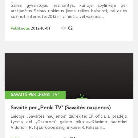
Šalies gyventojai, nežinantys, kurioje apylinkėje per
artėjančius Seimo rinkimus jiems reikės balsuoti, tai galės
sužinoti internete; 2013 m. vilniečiai vėl važinėsi...
82
2012-10-01
SAVAITĖ PER „PENKI TV“
Savaitė per „Penki TV“ (Savaitės naujienos)
Laidoje „Savaitės naujienos“ žiūrėkite: EK oficialiai pradėjo
tyrimą dėl „Gazprom“ galimo piktnaudžiavimo padėtimi
Vidurio ir Rytų Europos šalių rinkose; R. Paksas n...