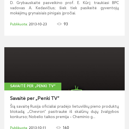
D. Grybauskaitė pasveikino prof. E. Kūrį; traukiasi BPC
vadovas A. Kedavičius; šiek tiek pasikeitė gyventojų
mokėjimų grynaisiais pinigais įpročiai.
93
2013-10-23
SAVAITĖ PER „PENKI TV“
Savaitė per „Penki TV“
Šią savaitę Rusija oficialiai pradėjo lietuviškų pieno produktų
blokadą; „Chevron“ pasitraukė iš skalūnų dujų žvalgybos
konkurso; Nobelio taikos premija – Cheminio g...
160
2013-10-11