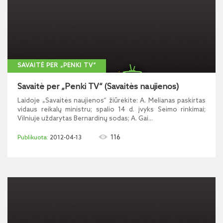
SAVAITĖ PER „PENKI TV“
Savaitė per „Penki TV“ (Savaitės naujienos)
Laidoje „Savaitės naujienos“ žiūrėkite: A. Melianas paskirtas
vidaus reikalų ministru; spalio 14 d. įvyks Seimo rinkimai;
Vilniuje uždarytas Bernardinų sodas; A. Gai...
116
2012-04-13