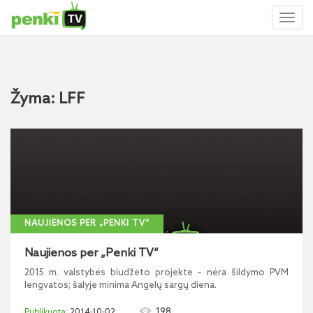
Toggl
naviga
Žyma: LFF
NAUJIENOS PER „PENKI TV“
Naujienos per „Penki TV“
2015 m. valstybės biudžeto projekte – nėra šildymo PVM
lengvatos; šalyje minima Angelų sargų diena.
198
2014-10-02