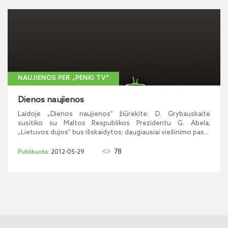
NAUJIENOS PER „PENKI TV“
Dienos naujienos
Laidoje „Dienos naujienos“ žiūrėkite: D. Grybauskaitė
susitiko su Maltos Respublikos Prezidentu G. Abela;
„Lietuvos dujos“ bus išskaidytos; daugiausiai viešinimo pas...
78
2012-05-29