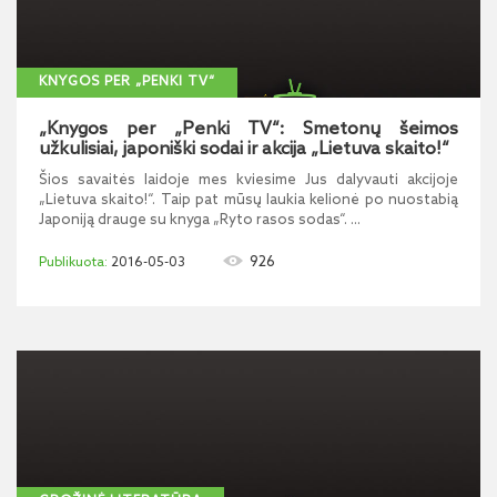
KNYGOS PER „PENKI TV“
„Knygos per „Penki TV“: Smetonų šeimos
užkulisiai, japoniški sodai ir akcija „Lietuva skaito!“
Šios savaitės laidoje mes kviesime Jus dalyvauti akcijoje
„Lietuva skaito!“. Taip pat mūsų laukia kelionė po nuostabią
Japoniją drauge su knyga „Ryto rasos sodas“. ...
926
2016-05-03