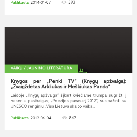
393
2014-01-07
VAIKŲ / JAUNIMO LITERATŪRA
Knygos per „Penki TV“ (Knygų apžvalga):
„Žvaigždėtas Arkliukas ir Meškiukas Panda“
Laidoje „Knygų apžvalga“ šįkart kviečiame trumpai sugrįžti į
neseniai pasibaigusį „Poezijos pavasarį 2012“, susipažinti su
UNESCO renginiu „Visa Lietuva skaito vaika...
842
2012-06-04