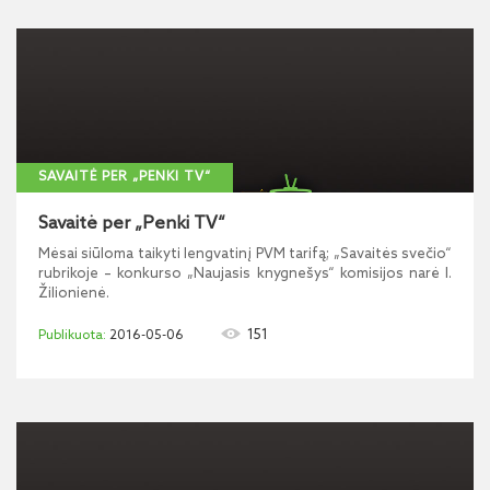
SAVAITĖ PER „PENKI TV“
Savaitė per „Penki TV“
Mėsai siūloma taikyti lengvatinį PVM tarifą; „Savaitės svečio“
rubrikoje – konkurso „Naujasis knygnešys“ komisijos narė I.
Žilionienė.
151
2016-05-06