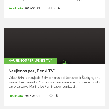
204
2017-05-23
NAUJIENOS PER „PENKI TV“
Naujienos per „Penki TV“
Vakar išrinkti naujasis Seimo narys bei Jonavos ir Šakių rajonų
merai. Emmanuelis Macronas triuškinančia persvara įveikė
savo varžovę Marine Le Pen ir tapo jauniausi...
18
2017-05-08