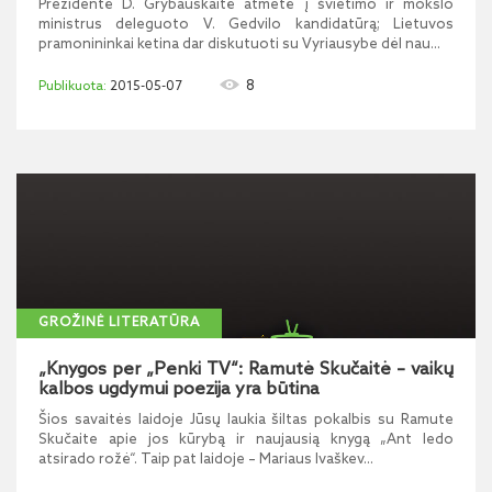
Prezidentė D. Grybauskaitė atmetė į švietimo ir mokslo
ministrus deleguoto V. Gedvilo kandidatūrą; Lietuvos
pramonininkai ketina dar diskutuoti su Vyriausybe dėl nau...
8
2015-05-07
GROŽINĖ LITERATŪRA
„Knygos per „Penki TV“: Ramutė Skučaitė – vaikų
kalbos ugdymui poezija yra būtina
Šios savaitės laidoje Jūsų laukia šiltas pokalbis su Ramute
Skučaite apie jos kūrybą ir naujausią knygą „Ant ledo
atsirado rožė“. Taip pat laidoje – Mariaus Ivaškev...