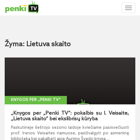
Toggl
naviga
Žyma: Lietuva skaito
KNYGOS PER „PENKI TV“
„Knygos per „Penki TV“: pokalbis su I. Veisaite,
„Lietuva skaito“ bei ekslibrisų kūryba
Paskutinėje šeštojo sezono laidoje kviečiame pasisvečiuoti
prof. Irenos Veisaitės namuose, pasižvalgyti po asmeninę
biblioteką bei pakalbėti apie Aurimo Švedo knygą ...