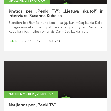
GROŽINĖ LITERATŪRA
Knygos per „Penki TV“: „Lietuva skaito!“ ir
interviu su Susanna Kubelka
Šiandien leidžiamės nunešami į Italiją, kur mūsų laukia Dalia
Smagurauskaitė. Taip pat siūlome pažintį su Suzanna
Kubelka ir jos meilės romanais. Dar mūsų laukia rep...
223
2015-05-12
NAUJIENOS PER „PENKI TV“
Naujienos per „Penki TV“