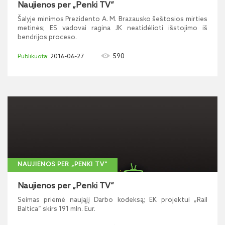
Naujienos per „Penki TV“
Šalyje minimos Prezidento A. M. Brazausko šeštosios mirties
metinės; ES vadovai ragina JK neatidėlioti išstojimo iš
bendrijos proceso.
590
2016-06-27
NAUJIENOS PER „PENKI TV“
Naujienos per „Penki TV“
Seimas priėmė naująjį Darbo kodeksą; EK projektui „Rail
Baltica“ skirs 191 mln. Eur.