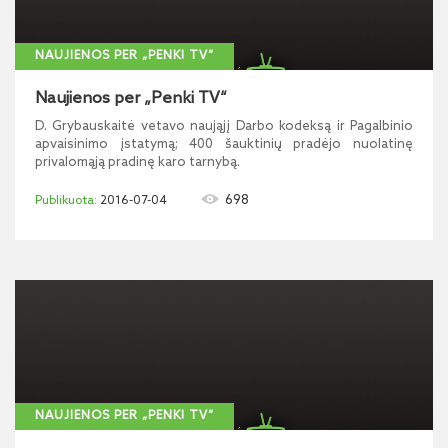
NAUJIENOS PER „PENKI TV“
Naujienos per „Penki TV“
D. Grybauskaitė vetavo naująjį Darbo kodeksą ir Pagalbinio
apvaisinimo įstatymą; 400 šauktinių pradėjo nuolatinę
privalomąją pradinę karo tarnybą.
698
2016-07-04
NAUJIENOS PER „PENKI TV“