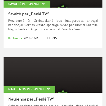
SAVAITĖ PER „PENKI TV“
Savaitė per „Penki TV“
Prezidentė D. Grybauskaitė bus inauguruota antrajai
kadencijai; Seimas krašto apsaugai skyrė papildomai 130 mln.
litų; Vokietija ir Argentina kovos dėl Pasaulio čemp...
215
2014-07-11
NAUJIENOS PER „PENKI TV“
Naujienos per „Penki TV“