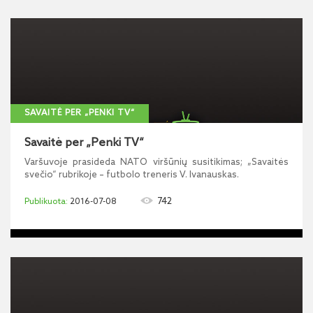
SAVAITĖ PER „PENKI TV“
Savaitė per „Penki TV“
Varšuvoje prasideda NATO viršūnių susitikimas; „Savaitės
svečio“ rubrikoje – futbolo treneris V. Ivanauskas.
742
2016-07-08