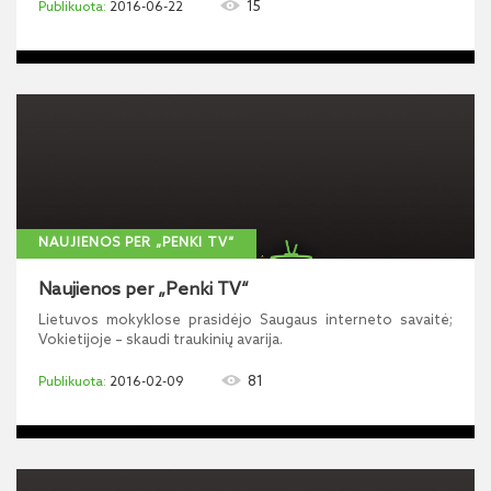
15
2016-06-22
NAUJIENOS PER „PENKI TV“
Naujienos per „Penki TV“
Lietuvos mokyklose prasidėjo Saugaus interneto savaitė;
Vokietijoje – skaudi traukinių avarija.
81
2016-02-09