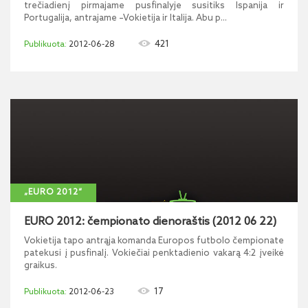
trečiadienį pirmajame pusfinalyje susitiks Ispanija ir
Portugalija, antrajame –Vokietija ir Italija. Abu p...
421
2012-06-28
„EURO 2012“
EURO 2012: čempionato dienoraštis (2012 06 22)
Vokietija tapo antrąja komanda Europos futbolo čempionate
patekusi į pusfinalį. Vokiečiai penktadienio vakarą 4:2 įveikė
graikus.
17
2012-06-23