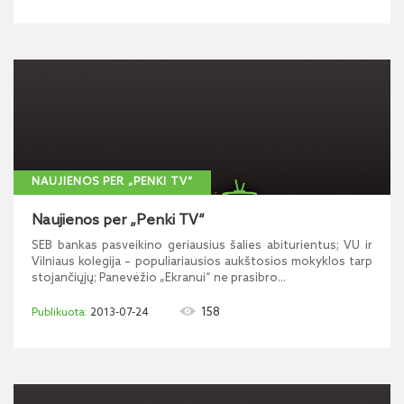
NAUJIENOS PER „PENKI TV“
Naujienos per „Penki TV“
SEB bankas pasveikino geriausius šalies abiturientus; VU ir
Vilniaus kolegija – populiariausios aukštosios mokyklos tarp
stojančiųjų; Panevėžio „Ekranui“ ne prasibro...
158
2013-07-24