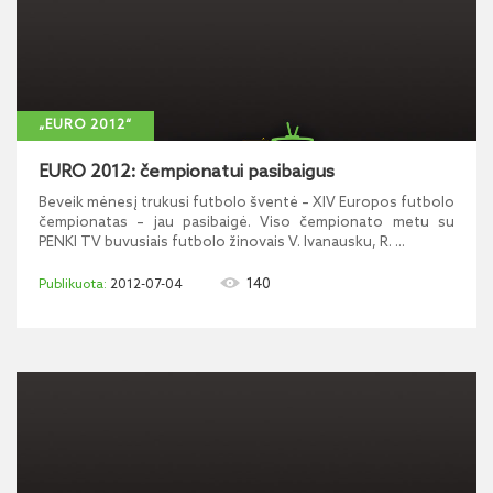
„EURO 2012“
EURO 2012: čempionatui pasibaigus
Beveik mėnesį trukusi futbolo šventė – XIV Europos futbolo
čempionatas – jau pasibaigė. Viso čempionato metu su
PENKI TV buvusiais futbolo žinovais V. Ivanausku, R. ...
140
2012-07-04