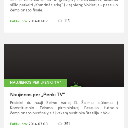
Seimas neskuba sumažinti greitųjų paskolų kainos; vilniečiai
siūlo perkelti „Krantinės arką“ į kitą vietą; Vokietija – pasaulio
čempionato finale.
115
2014-07-09
NAUJIENOS PER „PENKI TV“
Naujienos per „Penki TV“
Prisiekė du nauji Seimo nariai; D. Žalimas siūlomas į
Konstitucinio Teismo pirmininkus; Pasaulio futbolo
čempionato pusfinalyje šį vakarą susitinka Brazilija ir Voki...
351
2014-07-08