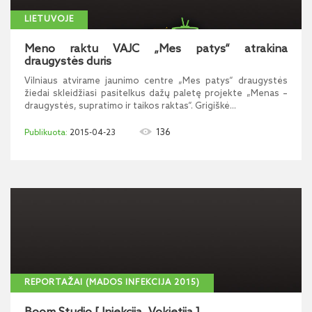
LIETUVOJE
Meno raktu VAJC „Mes patys“ atrakina
draugystės duris
Vilniaus atvirame jaunimo centre „Mes patys“ draugystės
žiedai skleidžiasi pasitelkus dažų paletę projekte „Menas –
draugystės, supratimo ir taikos raktas“. Grigiškė...
136
2015-04-23
REPORTAŽAI (MADOS INFEKCIJA 2015)