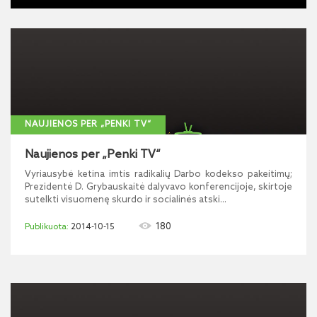
NAUJIENOS PER „PENKI TV“
Naujienos per „Penki TV“
Vyriausybė ketina imtis radikalių Darbo kodekso pakeitimų;
Prezidentė D. Grybauskaitė dalyvavo konferencijoje, skirtoje
sutelkti visuomenę skurdo ir socialinės atski...
180
2014-10-15