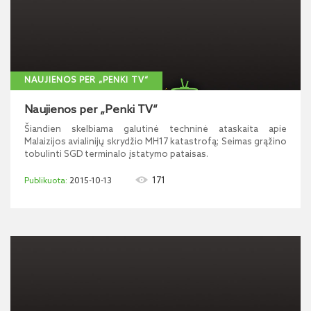
NAUJIENOS PER „PENKI TV“
Naujienos per „Penki TV“
Šiandien skelbiama galutinė techninė ataskaita apie
Malaizijos avialinijų skrydžio MH17 katastrofą; Seimas grąžino
tobulinti SGD terminalo įstatymo pataisas.
171
2015-10-13