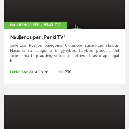
NAUJIENOS PER „PENKI TV“
Naujienos per „Penki TV“
Įsiveržus Rusijos pajėgoms Ukrainoje sušauktas skubus
Nacionalinio saugumo ir gynybos tarybos posėdis dėl
tolimesnių tarptautinių veiksmų; Lietuvos Krašto apsaugai
k...
230
2014-08-28