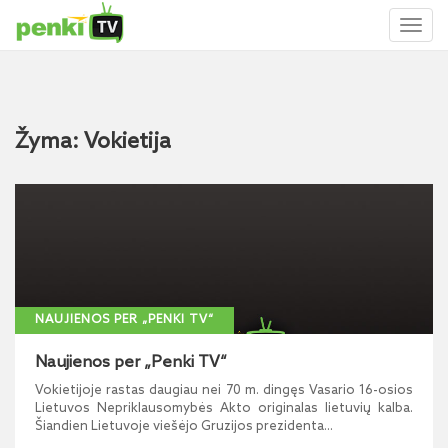
Toggl
naviga
Žyma: Vokietija
NAUJIENOS PER „PENKI TV“
Naujienos per „Penki TV“
Vokietijoje rastas daugiau nei 70 m. dingęs Vasario 16-osios
Lietuvos Nepriklausomybės Akto originalas lietuvių kalba.
Šiandien Lietuvoje viešėjo Gruzijos prezidenta...