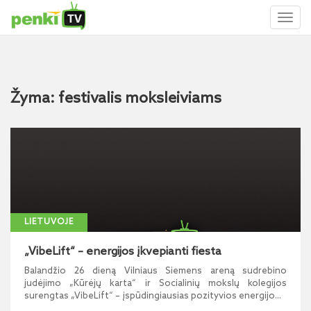
Toggl
naviga
Žyma: festivalis moksleiviams
LIETUVOJE
„VibeLift“ – energijos įkvepianti fiesta
Balandžio 26 dieną Vilniaus Siemens areną sudrebino
judėjimo „Kūrėjų karta“ ir Socialinių mokslų kolegijos
surengtas „VibeLift“ – įspūdingiausias pozityvios energijo...