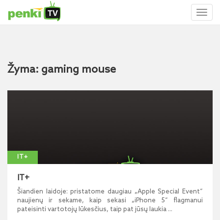
Toggl
naviga
Žyma: gaming mouse
IT+
IT+
Šiandien laidoje: pristatome daugiau „Apple Special Event“
naujienų ir sekame, kaip sekasi „iPhone 5“ flagmanui
pateisinti vartotojų lūkesčius, taip pat jūsų laukia ...