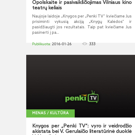
Opolskaite ir pasivaikščiojimas Vilniaus kino
teatrų keliais
Naujoje laidoje „Knygos per „Penki TV“ kviečiame Jus
prisiminti vykusią akciją „Knygų Kalėdos“ ir
pasidžiaugti jos rezultatais. Taip pat kviečiame Jus
pasinerti į pa...
333
2016-01-26
MENAS / KULTŪRA
Knygos per „Penki TV“: vyro ir veidrodžio
akistata bei V. Gerulaičio literatūrinė duoklė