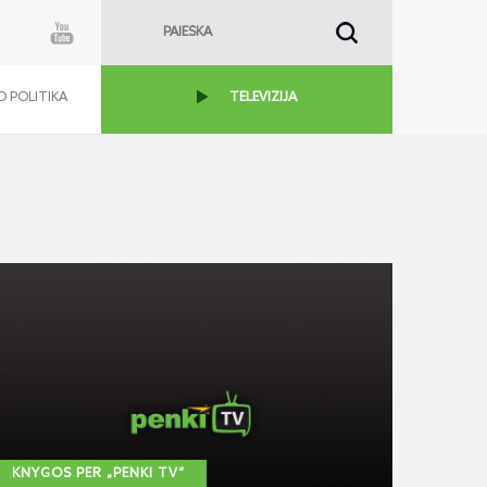
 POLITIKA
TELEVIZIJA
KNYGOS PER „PENKI TV“