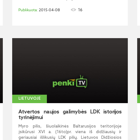
16
2015-04-08
LIETUVOJE
Atvertos naujos galimybės LDK istorijos
tyrinėjimui
Myro pilis, šiuolaikinės Baltarusijos teritorijoje
įsikūrusi XVI a. (16to)pr. viena iš didžiausių ir
geriausiai išlikusių LDK pilių. Lietuvos Didžiosios