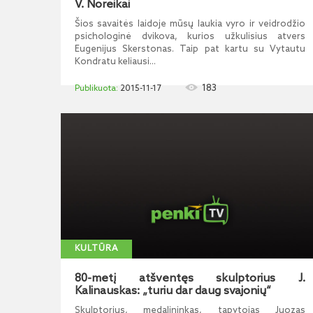
V. Noreikai
Šios savaitės laidoje mūsų laukia vyro ir veidrodžio
psichologinė dvikova, kurios užkulisius atvers
Eugenijus Skerstonas. Taip pat kartu su Vytautu
Kondratu keliausi...
183
2015-11-17
KULTŪRA
80-metį atšventęs skulptorius J.
Kalinauskas: „turiu dar daug svajonių“
Skulptorius, medalininkas, tapytojas Juozas