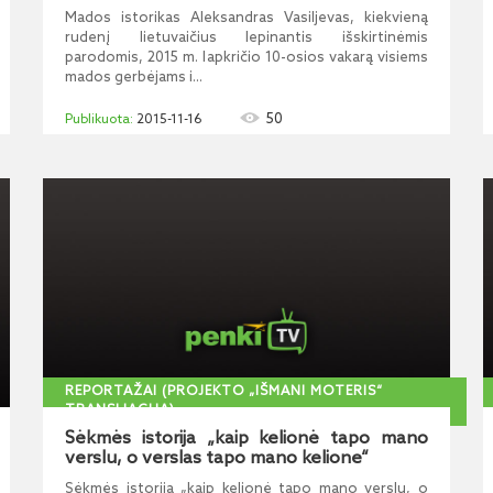
Mados istorikas Aleksandras Vasiljevas, kiekvieną
rudenį lietuvaičius lepinantis išskirtinėmis
parodomis, 2015 m. lapkričio 10-osios vakarą visiems
mados gerbėjams i...
50
2015-11-16
REPORTAŽAI (PROJEKTO „IŠMANI MOTERIS“
TRANSLIACIJA)
Sėkmės istorija „kaip kelionė tapo mano
verslu, o verslas tapo mano kelione“
Sėkmės istorija „kaip kelionė tapo mano verslu, o