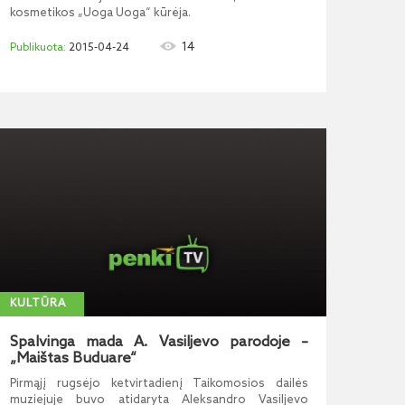
kosmetikos „Uoga Uoga“ kūrėja.
14
2015-04-24
KULTŪRA
Spalvinga mada A. Vasiljevo parodoje –
„Maištas Buduare“
Pirmąjį rugsėjo ketvirtadienį Taikomosios dailės
muziejuje buvo atidaryta Aleksandro Vasiljevo