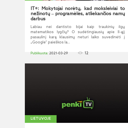
IT+: Mokytojai norėtų, kad moksleiviai to
nežinotų ‒ programėlės, atliekančios namų
darbus
Labiau nei dantisto bijai kaip traukinių ilgų
matematikos lygčių? O sudėtingiausių apie II-ąjį
pasaulinį karą klausimų neturi laiko suvedinėti į
„Google“ paieškos la...
12
2021-03-29
LIETUVOJE