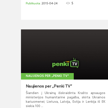
5
2015-04-24
NAUJIENOS PER „PENKI TV“
Naujienos per „Penki TV“
Šiandien į Ukrainą išskraidinta Krašto apsaugos
ministerijos humanitarinė pagalba, skirta Ukrainos
kariuomenei; Lietuva, Latvija, Estija ir Lenkija iš EK
siekia 100 ...