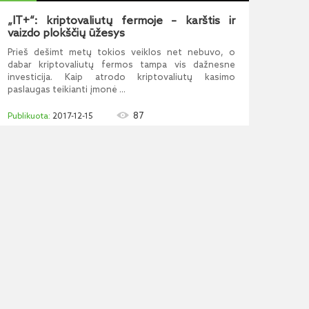
„IT+“: kriptovaliutų fermoje – karštis ir
vaizdo plokščių ūžesys
Prieš dešimt metų tokios veiklos net nebuvo, o
dabar kriptovaliutų fermos tampa vis dažnesne
investicija. Kaip atrodo kriptovaliutų kasimo
paslaugas teikianti įmonė ...
87
2017-12-15