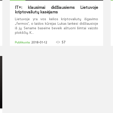
IT+: klausimai didžiausiems Lietuvoje
kriptovaliutų kasėjams
Lietuvoje yra vos kelios kriptovaliutų išgavimo
„fermos“, o laidos kūrėjas Lukas lankėsi didžiausioje
iš jų. Sename baseine beveik aštuoni šimtai vaizdo
plokščių. K...
57
2018-01-12