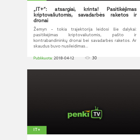
„IT+“: atsargiai, krinta! Pasitikėjimas
kriptovaliutomis, savadarbės raketos ir
dronai
Žemyn – tokia trajektorija leidosi šie dalykai:
pasitikėjimas kriptovaliutomis, pašto ir
kontrabandininkų dronai bei savadarbės raketos. Ar
skaudus buvo nusileidimas...
30
2018-04-12
IT+