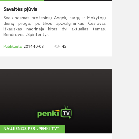
Savaitės pjūvis
Sveikindamas profesinių Angelų sargų ir Mokytojų
dienų proga, politikos apžvalgininkas Česlovas
Iškauskas nagrinėja kitas dvi aktualias temas.
Bendrovės „Spinter tyr...
45
2014-10-03
NAUJIENOS PER „PENKI TV“