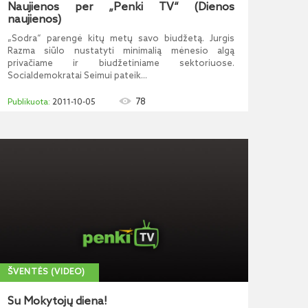
Naujienos per „Penki TV“ (Dienos
naujienos)
„Sodra“ parengė kitų metų savo biudžetą. Jurgis
Razma siūlo nustatyti minimalią mėnesio algą
privačiame ir biudžetiniame sektoriuose.
Socialdemokratai Seimui pateik...
78
2011-10-05
ŠVENTĖS (VIDEO)
Su Mokytojų diena!