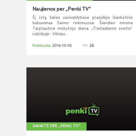
Naujienos per „Penki TV“
Šį rytą šalies savivaldybėse prasidėjo išankstinis
balsavimas Seimo rinkimuose. Šiandien minima
Tarptautinė mokytojo diena. „Trečiadienio svečio“
rubrikoje - Vilniau...
26
2016-10-05
SAVAITĖ PER „PENKI TV“