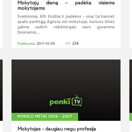
Mokytojų dieną – padėka visiems
mokytojams
Sveikinimai, šilti žodžiai ir padėkos – visai tai kasmet
spalio penktąją išgirsta visi mokytojai, kuriuos išties
galime vadinti reikšmingais savo gyvenime
žmonėmis....
234
2011-10-05
MOKSLO METAI 2006 - 2007
Mokytojas – daugiau negu profesija