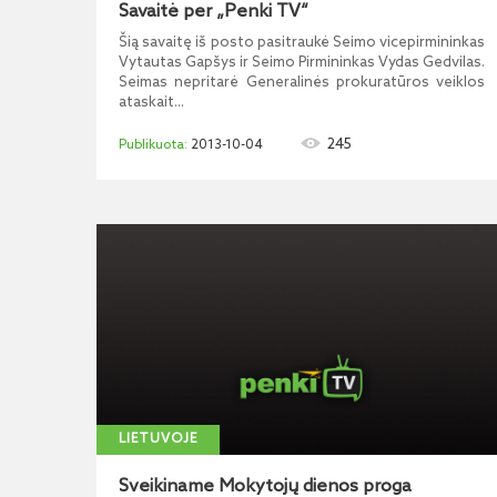
Savaitė per „Penki TV“
Šią savaitę iš posto pasitraukė Seimo vicepirmininkas
Vytautas Gapšys ir Seimo Pirmininkas Vydas Gedvilas.
Seimas nepritarė Generalinės prokuratūros veiklos
ataskait...
245
2013-10-04
LIETUVOJE
Sveikiname Mokytojų dienos proga