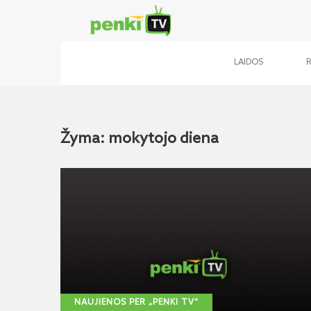
LAIDOS
Žyma: mokytojo diena
NAUJIENOS PER „PENKI TV“