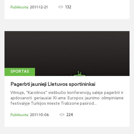
132
2011-12-21
SPORTAS
Pagerbti jaunieji LIetuvos sportininkai
Vilniuje, "Karolinos" viešbučio konferencijų salėje pagerbti ir
apdovanoti geriausiai XI-ame Europos jaunimo olimpiniame
festivalyje Turkijos mieste Trabzone pasirod...
224
2011-10-06