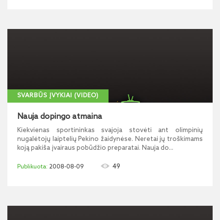
SVARBŪS ĮVYKIAI (VIDEO)
Nauja dopingo atmaina
Kiekvienas sportininkas svajoja stovėti ant olimpinių
nugalėtojų laiptelių Pekino žaidynėse. Neretai jų troškimams
koją pakiša įvairaus pobūdžio preparatai. Nauja do...
49
2008-08-09