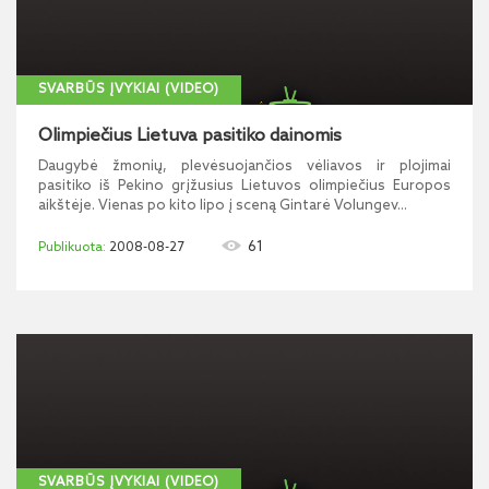
SVARBŪS ĮVYKIAI (VIDEO)
Olimpiečius Lietuva pasitiko dainomis
Daugybė žmonių, plevėsuojančios vėliavos ir plojimai
pasitiko iš Pekino grįžusius Lietuvos olimpiečius Europos
aikštėje. Vienas po kito lipo į sceną Gintarė Volungev...
61
2008-08-27
SVARBŪS ĮVYKIAI (VIDEO)