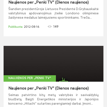
Naujienos per „Penki TV“ (Dienos naujienos)
Šiandien prezidentūroje Lietuvos Prezidentė D.Grybauskaitė
valstybinius apdovanojimus įteikė Londono olimpinėse
žaidynėse medalius laimėjusiems sportininkams. Trečia...
149
2012-08-16
NAUJIENOS PER „PENKI TV“
Naujienos per „Penki TV“ (Dienos naujienos)
Seimas patvirtino kitų metų valstybės ir savivaldybių
biudžetą. Baigti Energetikos ministerijos ir Japonijos
koncerno „Hitachi“ sutarties parengiamieji darbai. Įmoni...