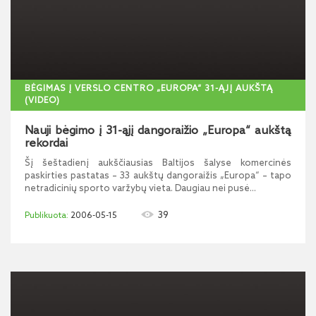
BĖGIMAS Į VERSLO CENTRO „EUROPA“ 31-ĄJĮ AUKŠTĄ
(VIDEO)
Nauji bėgimo į 31-ąjį dangoraižio „Europa“ aukštą
rekordai
Šį šeštadienį aukščiausias Baltijos šalyse komercinės
paskirties pastatas – 33 aukštų dangoraižis „Europa“ – tapo
netradicinių sporto varžybų vieta. Daugiau nei pusė...
39
2006-05-15