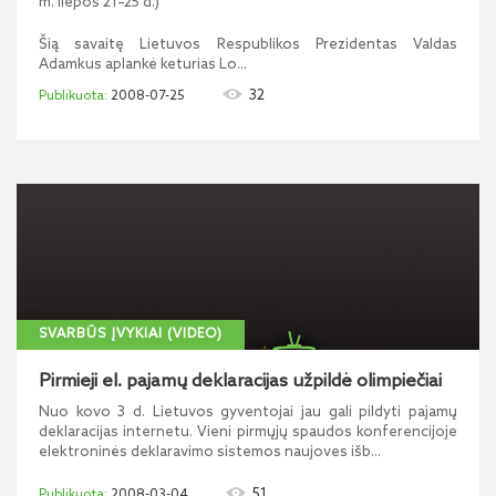
m. liepos 21–25 d.)
Šią savaitę Lietuvos Respublikos Prezidentas Valdas
Adamkus aplankė keturias Lo...
32
2008-07-25
SVARBŪS ĮVYKIAI (VIDEO)
Pirmieji el. pajamų deklaracijas užpildė olimpiečiai
Nuo kovo 3 d. Lietuvos gyventojai jau gali pildyti pajamų
deklaracijas internetu. Vieni pirmųjų spaudos konferencijoje
elektroninės deklaravimo sistemos naujoves išb...
51
2008-03-04