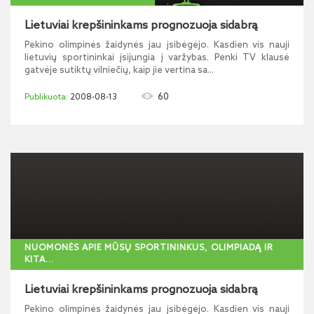
Lietuviai krepšininkams prognozuoja sidabrą
Pekino olimpinės žaidynės jau įsibėgėjo. Kasdien vis nauji
lietuvių sportininkai įsijungia į varžybas. Penki TV klausė
gatvėje sutiktų vilniečių, kaip jie vertina sa...
60
2008-08-13
NUOMONĖS APIE MŪSŲ SPORTININKUS, OLIMPIADĄ IR
KITA...
Lietuviai krepšininkams prognozuoja sidabrą
Pekino olimpinės žaidynės jau įsibėgėjo. Kasdien vis nauji