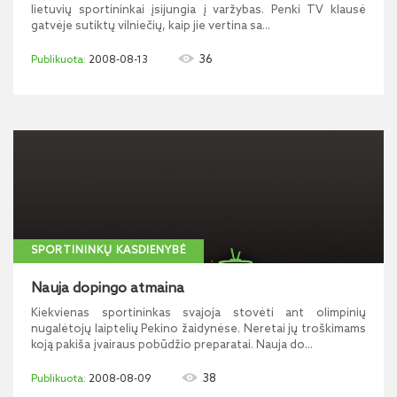
lietuvių sportininkai įsijungia į varžybas. Penki TV klausė
gatvėje sutiktų vilniečių, kaip jie vertina sa...
36
2008-08-13
SPORTININKŲ KASDIENYBĖ
Nauja dopingo atmaina
Kiekvienas sportininkas svajoja stovėti ant olimpinių
nugalėtojų laiptelių Pekino žaidynėse. Neretai jų troškimams
koją pakiša įvairaus pobūdžio preparatai. Nauja do...
38
2008-08-09