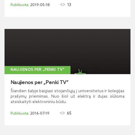
13
2019-05-18
NAUJIENOS PER „PENKI TV“
Naujienos per „Penki TV“
Šiandien šalyje baigiasi stojančiųjų į universitetus ir kolegijas
prašymų priėmimas. Nuo šiol už elektrą ir dujas siūloma
atsiskaityti elektroniniu būdu.
65
2016-07-19