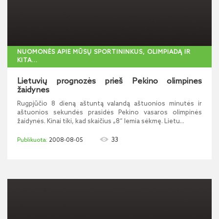
NUOMONĖS APIE MŪSŲ SPORTININKUS, OLIMPIADĄ IR
KITA...
Lietuvių prognozės prieš Pekino olimpines
žaidynes
Rugpjūčio 8 dieną aštuntą valandą aštuonios minutės ir
aštuonios sekundės prasidės Pekino vasaros olimpinės
žaidynės. Kinai tiki, kad skaičius „8“ lemia sėkmę. Lietu...
33
2008-08-05