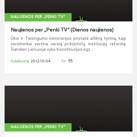
NAUJIENOS PER „PENKI TV“
Naujienos per „Penki TV“ (Dienos naujienos)
Ūkio ir Teisingumo ministerijos pristatė atliktą tyrimą, kaip
verslininkai vertina verslą prižiūrinčių institucijų reformą.
Šiandien Lietuvoje vyko Konstitucijos egz...
95
2012-10-04
NAUJIENOS PER „PENKI TV“