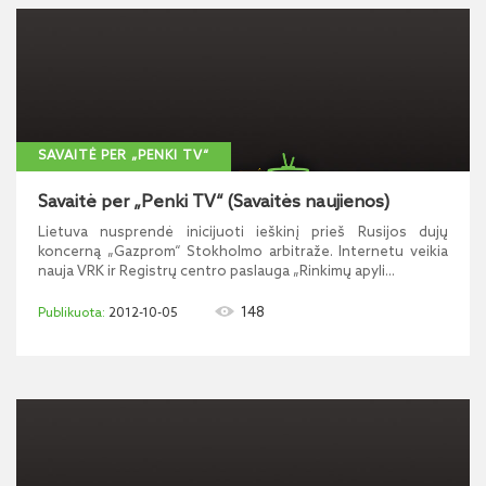
SAVAITĖ PER „PENKI TV“
Savaitė per „Penki TV“ (Savaitės naujienos)
Lietuva nusprendė inicijuoti ieškinį prieš Rusijos dujų
koncerną „Gazprom“ Stokholmo arbitraže. Internetu veikia
nauja VRK ir Registrų centro paslauga „Rinkimų apyli...
148
2012-10-05