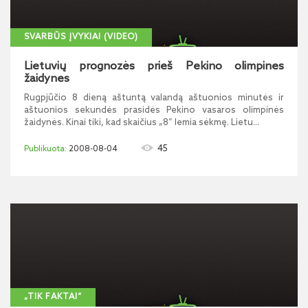
SVARBŪS ĮVYKIAI (VIDEO)
Lietuvių prognozės prieš Pekino olimpines
žaidynes
Rugpjūčio 8 dieną aštuntą valandą aštuonios minutės ir
aštuonios sekundės prasidės Pekino vasaros olimpinės
žaidynės. Kinai tiki, kad skaičius „8“ lemia sėkmę. Lietu...
45
2008-08-04
„TIK FAKTAI“