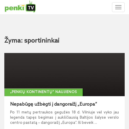
Toggl
naviga
Žyma: sportininkai
„PENKIŲ KONTINENTŲ“ NAUJIENOS
Nepabūgę užbėgti į dangoraižį „Europa“
Po 11 metų pertraukos gegužės 18 d. Vilniuje vėl vyko jau
legenda tapęs bėgimas į aukščiausią Baltijos šalyse verslo
centro pastatą – dangoraižį „Europa“. Iš beveik ...