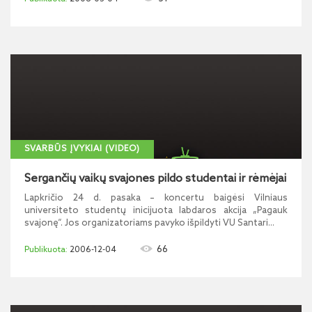
SVARBŪS ĮVYKIAI (VIDEO)
Sergančių vaikų svajones pildo studentai ir rėmėjai
Lapkričio 24 d. pasaka – koncertu baigėsi Vilniaus
universiteto studentų inicijuota labdaros akcija „Pagauk
svajonę“. Jos organizatoriams pavyko išpildyti VU Santari...
66
2006-12-04