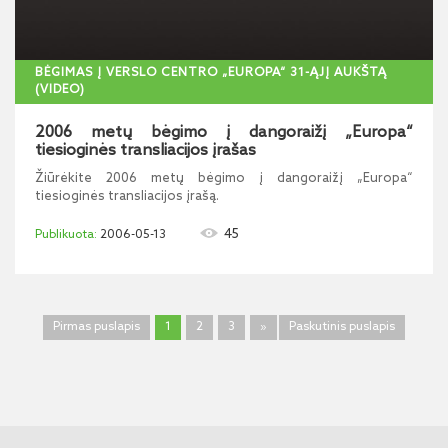
BĖGIMAS Į VERSLO CENTRO „EUROPA“ 31-ĄJĮ AUKŠTĄ
(VIDEO)
2006 metų bėgimo į dangoraižį „Europa“
tiesioginės transliacijos įrašas
Žiūrėkite 2006 metų bėgimo į dangoraižį „Europa“
tiesioginės transliacijos įrašą.
45
2006-05-13
Pirmas puslapis
1
2
3
»
Paskutinis puslapis