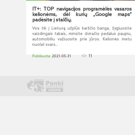
IT+: TOP navigacijos programėlės vasaros
kelionėms, dėl kurių „Google maps“
padėsite į stalčių.
Vos tik į Lietuvą užplūs karščio banga, žygiuosite
vaizdingais takais, minsite dviračio pedalus paupiu,
automobiliu važiuosite prie jūros. Kelionės metu
nuolat svars...
11
2021-05-31