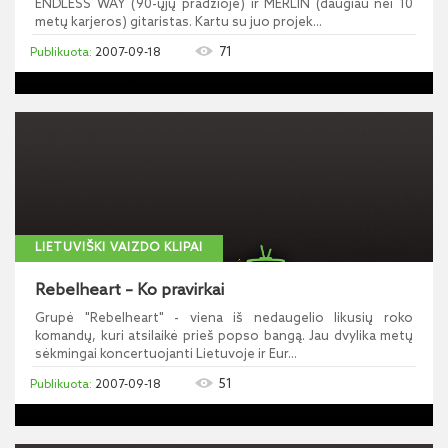
ENDLESS WAY (90-ųjų pradžioje) ir MERLIN (daugiau nei 10
metų karjeros) gitaristas. Kartu su juo projek...
71
2007-09-18
LIETUVIŠKI VAIZDO KLIPAI
Rebelheart – Ko pravirkai
Grupė "Rebelheart" - viena iš nedaugelio likusių roko
komandų, kuri atsilaikė prieš popso bangą. Jau dvylika metų
sėkmingai koncertuojanti Lietuvoje ir Eur...
51
2007-09-18