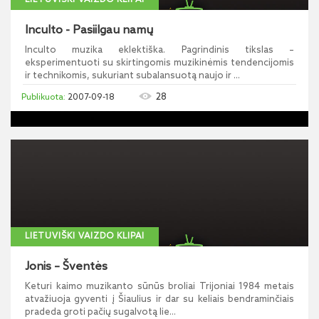
LIETUVIŠKI VAIZDO KLIPAI
Inculto - Pasiilgau namų
Inculto muzika eklektiška. Pagrindinis tikslas –
eksperimentuoti su skirtingomis muzikinėmis tendencijomis
ir technikomis, sukuriant subalansuotą naujo ir ...
28
2007-09-18
LIETUVIŠKI VAIZDO KLIPAI
Jonis – Šventės
Keturi kaimo muzikanto sūnūs broliai Trijoniai 1984 metais
atvažiuoja gyventi į Šiaulius ir dar su keliais bendraminčiais
pradeda groti pačių sugalvotą lie...