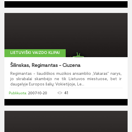
LIETUVIŠKI VAIZDO KLIPAI
Šilinskas, Regimantas – Ciuzena
Regimantas – liaudiškos muzikos ansamblio ,Vakaras“ narys,
jo skrabalai skambėjo ne tik Lietuvos miestuose, bet ir
daugelyje Europos šalių: Vokietijoje, Le...
41
2007-10-20