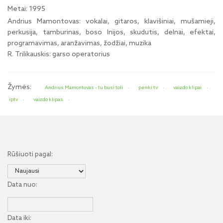
Metai: 1995
Andrius Mamontovas: vokalai, gitaros, klavišiniai, mušamieji,
perkusija, tamburinas, boso lnijos, skudutis, delnai, efektai,
programavimas, aranžavimas, žodžiai, muzika
R. Trilikauskis: garso operatorius
Žymės:
Andrius Mamontovas - tu busi toli
penki tv
vaizdo klipai
iptv
vaizdo klipas
Rūšiuoti pagal:
Data nuo:
Data iki: