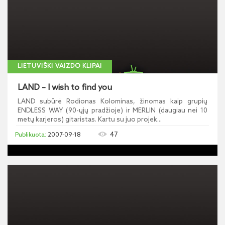
LIETUVIŠKI VAIZDO KLIPAI
LAND – I wish to find you
LAND subūrė Rodionas Kolominas, žinomas kaip grupių
ENDLESS WAY (90-ųjų pradžioje) ir MERLIN (daugiau nei 10
metų karjeros) gitaristas. Kartu su juo projek...
47
2007-09-18