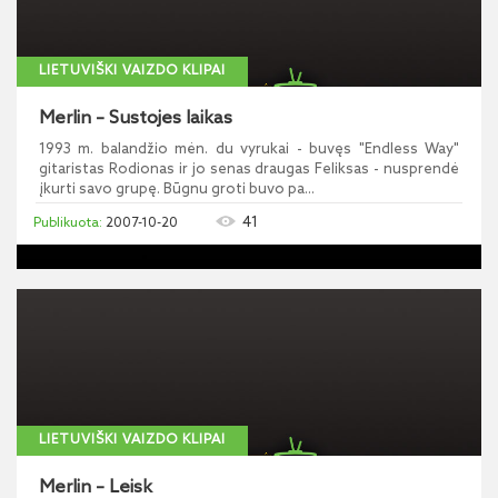
LIETUVIŠKI VAIZDO KLIPAI
Merlin – Sustojes laikas
1993 m. balandžio mėn. du vyrukai - buvęs "Endless Way"
gitaristas Rodionas ir jo senas draugas Feliksas - nusprendė
įkurti savo grupę. Būgnu groti buvo pa...
41
2007-10-20
LIETUVIŠKI VAIZDO KLIPAI
Merlin – Leisk