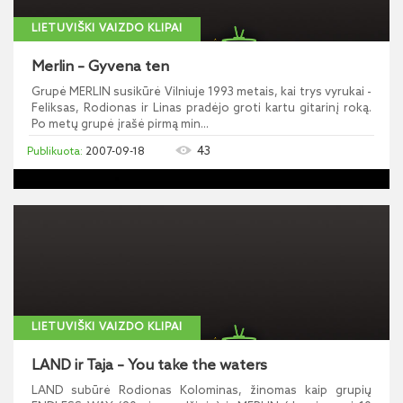
LIETUVIŠKI VAIZDO KLIPAI
Merlin – Gyvena ten
Grupė MERLIN susikūrė Vilniuje 1993 metais, kai trys vyrukai -
Feliksas, Rodionas ir Linas pradėjo groti kartu gitarinį roką.
Po metų grupė įrašė pirmą min...
43
2007-09-18
LIETUVIŠKI VAIZDO KLIPAI
LAND ir Taja – You take the waters
LAND subūrė Rodionas Kolominas, žinomas kaip grupių