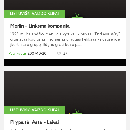
LIETUVIŠKI VAIZDO KLIPAI
Merlin – Linksma kompanija
1993 m. balandžio mėn. du vyrukai - buvęs "Endless Way"
gitaristas Rodionas ir jo senas draugas Feliksas - nusprendė
įkurti savo grupę. Būgnu groti buvo pa...
27
2007-10-20
LIETUVIŠKI VAIZDO KLIPAI
Pilypaitė, Asta – Laivai