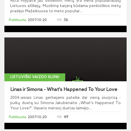
Asta Pilypaitė jau dvidešimt metų yra viena populiariausių
Lietuvos atlikėjų. Muzikinę karjerą būdama penkiolikos metų
pradėjo Mažeikiuose to meto populiar...
36
2007-10-20
LIETUVIŠKI VAIZDO KLIPAI
Linas ir Simona - What's Happened To Your Love
2004-aisiais Linas gerbėjams pateikė dar vieną siurprizą -
puikų duetą su Simona Jakubėnaite „What's Happened To
Your Love?”. Vasario mėnesį duetas laimėjo...
49
2007-10-20