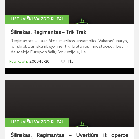
LIETUVIŠKI VAIZDO KLIPAI
Šilinskas, Regimantas – Trik Trak
Regimantas – liaudiškos muzikos ansamblio ,Vakaras“ narys,
jo skrabalai skambėjo ne tik Lietuvos miestuose, bet ir
daugelyje Europos šalių: Vokietijoje, Le...
113
2007-10-20
LIETUVIŠKI VAIZDO KLIPAI
Šilinskas, Regimantas – Uvertiūra iš operos