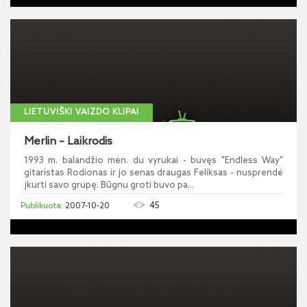
LIETUVIŠKI VAIZDO KLIPAI
Merlin – Laikrodis
1993 m. balandžio mėn. du vyrukai - buvęs "Endless Way"
gitaristas Rodionas ir jo senas draugas Feliksas - nusprendė
įkurti savo grupę. Būgnu groti buvo pa...
45
2007-10-20