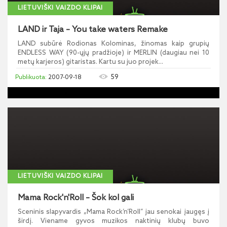
LIETUVIŠKI VAIZDO KLIPAI
LAND ir Taja – You take waters Remake
LAND subūrė Rodionas Kolominas, žinomas kaip grupių
ENDLESS WAY (90-ųjų pradžioje) ir MERLIN (daugiau nei 10
metų karjeros) gitaristas. Kartu su juo projek...
59
2007-09-18
LIETUVIŠKI VAIZDO KLIPAI
Mama Rock'n'Roll – Šok kol gali
Sceninis slapyvardis „Mama Rock’n’Roll” jau senokai įaugęs į
širdį. Viename gyvos muzikos naktinių klubų buvo