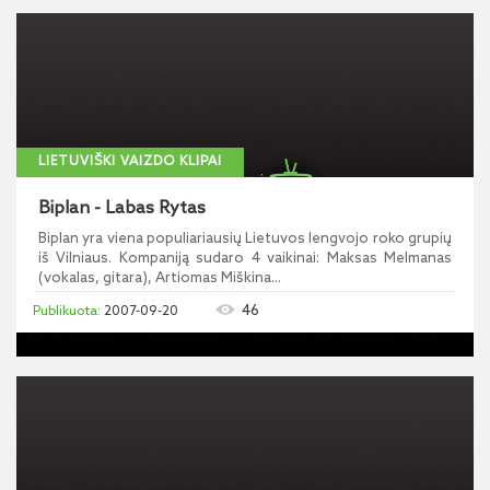
LIETUVIŠKI VAIZDO KLIPAI
Biplan - Labas Rytas
Biplan yra viena populiariausių Lietuvos lengvojo roko grupių
iš Vilniaus. Kompaniją sudaro 4 vaikinai: Maksas Melmanas
(vokalas, gitara), Artiomas Miškina...
46
2007-09-20