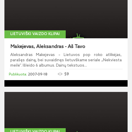
LIETUVIŠKI VAIZDO KLIPAI
Makejevas, Aleksandras - Aš Tavo
Aleksandras Makejevas – Lietuvos pop roko atlikėjas,
parašęs dainą, bei suvaidinęs lietuvškame seriale „Nekviesta
meilė“. Išleido 6 albumus. Dainų tekstuos...
59
2007-09-18