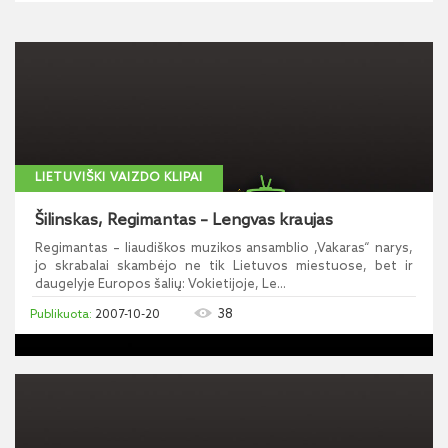
LIETUVIŠKI VAIZDO KLIPAI
Šilinskas, Regimantas – Lengvas kraujas
Regimantas – liaudiškos muzikos ansamblio ,Vakaras“ narys,
jo skrabalai skambėjo ne tik Lietuvos miestuose, bet ir
daugelyje Europos šalių: Vokietijoje, Le...
38
2007-10-20