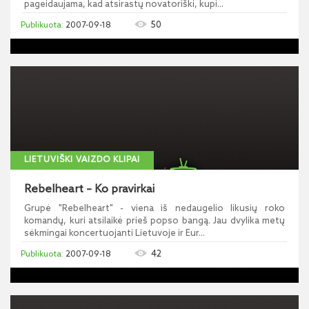
pageidaujama, kad atsirastų novatoriški, kupi...
50
2007-09-18
LIETUVIŠKI VAIZDO KLIPAI
Rebelheart – Ko pravirkai
Grupė "Rebelheart" - viena iš nedaugelio likusių roko
komandų, kuri atsilaikė prieš popso bangą. Jau dvylika metų
sėkmingai koncertuojanti Lietuvoje ir Eur...
42
2007-09-18