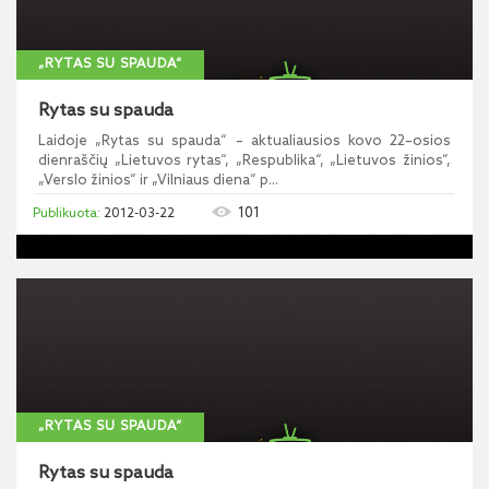
„RYTAS SU SPAUDA“
Rytas su spauda
Laidoje „Rytas su spauda“ – aktualiausios kovo 22–osios
dienraščių „Lietuvos rytas“, „Respublika“, „Lietuvos žinios“,
„Verslo žinios“ ir „Vilniaus diena“ p...
101
2012-03-22
„RYTAS SU SPAUDA“
Rytas su spauda