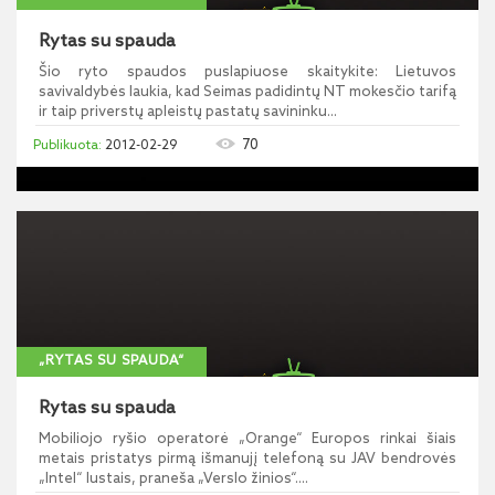
Rytas su spauda
Šio ryto spaudos puslapiuose skaitykite: Lietuvos
savivaldybės laukia, kad Seimas padidintų NT mokesčio tarifą
ir taip priverstų apleistų pastatų savininku...
70
2012-02-29
„RYTAS SU SPAUDA“
Rytas su spauda
Mobiliojo ryšio operatorė „Orange“ Europos rinkai šiais
metais pristatys pirmą išmanujį telefoną su JAV bendrovės
„Intel“ lustais, praneša „Verslo žinios“....