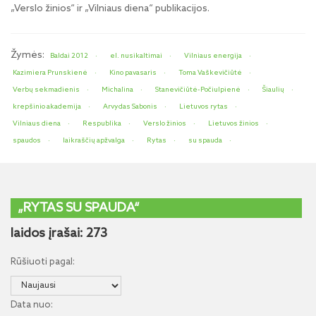
„Verslo žinios“ ir „Vilniaus diena“ publikacijos.
Žymės:
Baldai 2012
el. nusikaltimai
Vilniaus energija
Kazimiera Prunskienė
Kino pavasaris
Toma Vaškevičiūtė
Verbų sekmadienis
Michalina
Stanevičiūtė-Počiulpienė
Šiaulių
krepšinio akademija
Arvydas Sabonis
Lietuvos rytas
Vilniaus diena
Respublika
Verslo žinios
Lietuvos žinios
spaudos
laikraščių apžvalga
Rytas
su spauda
„RYTAS SU SPAUDA“
laidos įrašai: 273
Rūšiuoti pagal:
Data nuo: