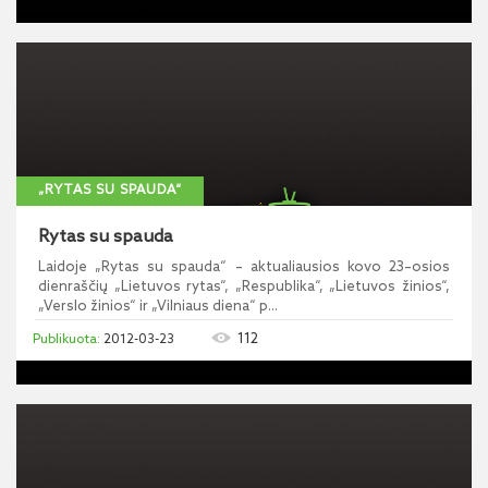
„RYTAS SU SPAUDA“
Rytas su spauda
Laidoje „Rytas su spauda“ – aktualiausios kovo 23–osios
dienraščių „Lietuvos rytas“, „Respublika“, „Lietuvos žinios“,
„Verslo žinios“ ir „Vilniaus diena“ p...
112
2012-03-23