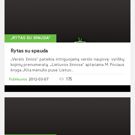
„RYTAS SU SPAUDA“
Rytas su spauda
„Verslo žinios“ pateikia intriguojamą verslo naujovę: vyriškų
kojinių prenumeratą. „Lietuvos žiniose“ aptariama M. Pociaus
knyga „Kita mėnulio pusė: Lietuv...
175
2012-03-07