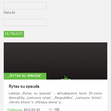
Data iki:
„RYTAS SU SPAUDA“
Rytas su spauda
Laidoje „Rytas su spauda“ – aktualiausios kovo 30-osios
dienraščių „Lietuvos rytas“, „Respublika“, „Lietuvos žinios“,
„Verslo žinios“ ir „Vilniaus diena“ p...
130
2012-03-30