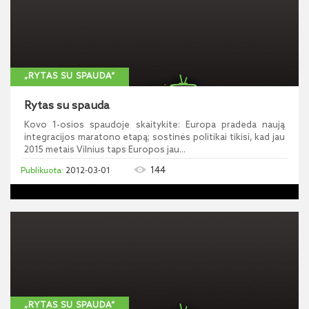
„RYTAS SU SPAUDA“
Rytas su spauda
Kovo 1-osios spaudoje skaitykite: Europa pradeda naują
integracijos maratono etapą; sostinės politikai tikisi, kad jau
2015 metais Vilnius taps Europos jau...
144
2012-03-01
„RYTAS SU SPAUDA“