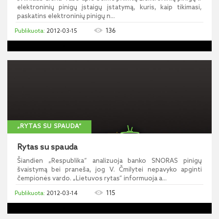
elektroninių pinigų įstaigų įstatymą, kuris, kaip tikimasi,
paskatins elektroninių pinigų n...
136
2012-03-15
„RYTAS SU SPAUDA“
Rytas su spauda
Šiandien „Respublika“ analizuoja banko SNORAS pinigų
švaistymą bei praneša, jog V. Čmilytei nepavyko apginti
čempionės vardo. „Lietuvos rytas“ informuoja a...
115
2012-03-14