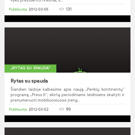
vyko prezidento rinkimai, k...
131
2012-03-05
„RYTAS SU SPAUDA“
Rytas su spauda
Šiandien laidoje kalbėsime apie naują „Penkių kontinentų“
programą „Press.lt“, skirtą periodiniams leidiniams skaityti ir
prenumeruoti mobiliuosiuose įreng...
90
2012-03-02