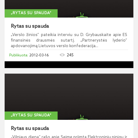
„RYTAS SU SPAUDA“
Rytas su spauda
„Verslo žinios“ pateikia interviu su D. Grybauskaite apie ES
finansinės drausmės sutartį. „Partnerystės lyderio“
apdovanojimą Lietuvos verslo konfederacija...
245
2012-03-16
„RYTAS SU SPAUDA“
Rytas su spauda
„Vilniaus diena“ rašo apie Seime priimtą Elektroninių pinigų ir