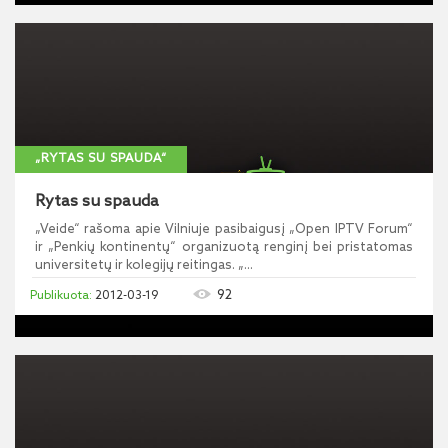
„RYTAS SU SPAUDA“
Rytas su spauda
„Veide“ rašoma apie Vilniuje pasibaigusį „Open IPTV Forum“
ir „Penkių kontinentų“ organizuotą renginį bei pristatomas
universitetų ir kolegijų reitingas. „...
92
2012-03-19