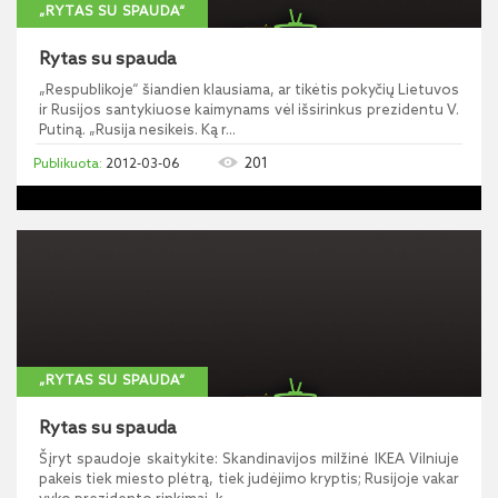
„RYTAS SU SPAUDA“
Rytas su spauda
„Respublikoje“ šiandien klausiama, ar tikėtis pokyčių Lietuvos
ir Rusijos santykiuose kaimynams vėl išsirinkus prezidentu V.
Putiną. „Rusija nesikeis. Ką r...
201
2012-03-06
„RYTAS SU SPAUDA“
Rytas su spauda
Šįryt spaudoje skaitykite: Skandinavijos milžinė IKEA Vilniuje
pakeis tiek miesto plėtrą, tiek judėjimo kryptis; Rusijoje vakar