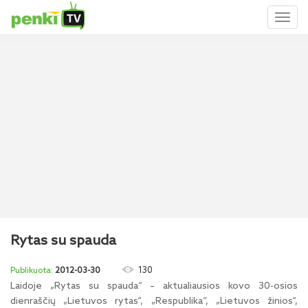
Toggl
naviga
Rytas su spauda
130
2012-03-30
Laidoje „Rytas su spauda“ – aktualiausios kovo 30-osios
dienraščių „Lietuvos rytas“, „Respublika“, „Lietuvos žinios“,