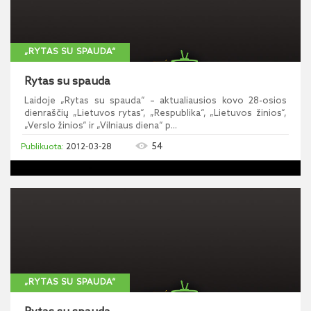
„RYTAS SU SPAUDA“
Rytas su spauda
Laidoje „Rytas su spauda“ – aktualiausios kovo 28-osios
dienraščių „Lietuvos rytas“, „Respublika“, „Lietuvos žinios“,
„Verslo žinios“ ir „Vilniaus diena“ p...
54
2012-03-28
„RYTAS SU SPAUDA“