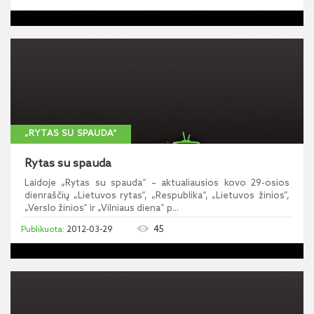
„RYTAS SU SPAUDA“
Rytas su spauda
Laidoje „Rytas su spauda“ – aktualiausios kovo 29-osios
dienraščių „Lietuvos rytas“, „Respublika“, „Lietuvos žinios“,
„Verslo žinios“ ir „Vilniaus diena“ p...
45
2012-03-29