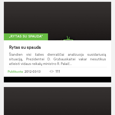
„RYTAS SU SPAUDA“
Rytas su spauda
Šiandien visi šalies dienraščiai analizuoja susidariusią
situaciją, Prezidentei D. Grybauskaitei vakar nesutikus
atleisti vidaus reikalų ministro R. Palaič...
111
2012-03-13