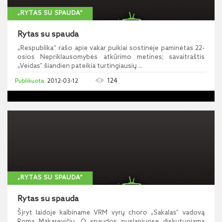
„RYTAS SU SPAUDA“
Rytas su spauda
„Respublika“ rašo apie vakar puikiai sostinėje paminėtas 22-
osios Nepriklausomybės atkūrimo metines; savaitraštis
„Veidas“ šiandien pateikia turtingiausių ...
124
2012-03-12
„RYTAS SU SPAUDA“
Rytas su spauda
Šįryt laidoje kalbiname VRM vyrų choro „Sakalas“ vadovą
Romą Makarevičių. O spaudos puslapiuose diskutuojama