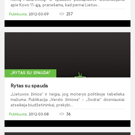
apie Kovo 11-ąją, pranešama, kad pernai Lietuv...
257
2012-03-09
„RYTAS SU SPAUDA“
Rytas su spauda
„Lietuvos žinios“ ir teigia, jog moterys politikoje tebelieka
mažuma. Publikacija „Verslo žiniose“ – „Sodrai“ dosniausiai
atseikėja biudžetininkai, prekybi...
36
2012-03-08