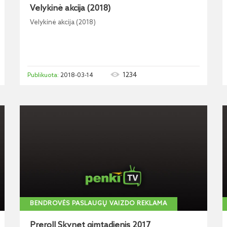
Velykinė akcija (2018)
Velykinė akcija (2018)
1234
2018-03-14
BENDROVĖS PASLAUGŲ VAIZDO REKLAMA
Preroll Skynet gimtadienis 2017