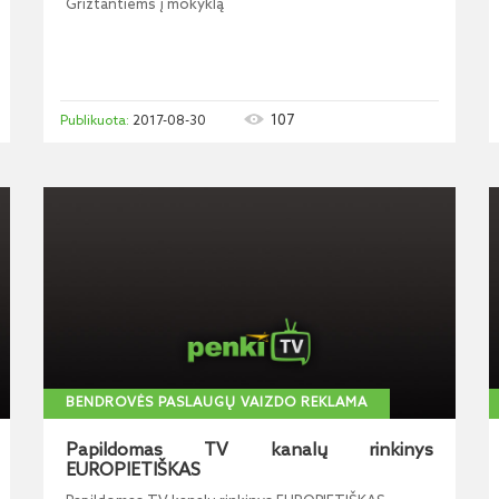
Grižtantiems į mokyklą
107
2017-08-30
BENDROVĖS PASLAUGŲ VAIZDO REKLAMA
Papildomas TV kanalų rinkinys
EUROPIETIŠKAS