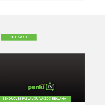
BENDROVĖS PASLAUGŲ VAIZDO REKLAMA