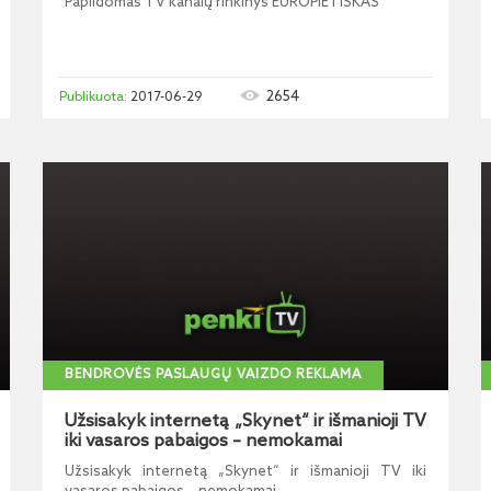
Papildomas TV kanalų rinkinys EUROPIETIŠKAS
2654
2017-06-29
BENDROVĖS PASLAUGŲ VAIZDO REKLAMA
Užsisakyk internetą „Skynet“ ir išmanioji TV
iki vasaros pabaigos – nemokamai
Užsisakyk internetą „Skynet“ ir išmanioji TV iki