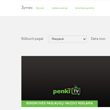
Žymės:
Skynet
rudens akcija
leistinas greitis
Rūšiuoti pagal:
Data nuo:
BENDROVĖS PASLAUGŲ VAIZDO REKLAMA