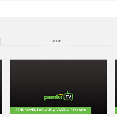
Data iki:
BENDROVĖS PASLAUGŲ VAIZDO REKLAMA