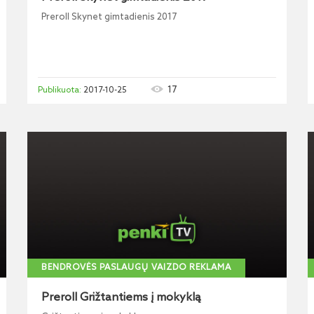
Preroll Skynet gimtadienis 2017
17
2017-10-25
BENDROVĖS PASLAUGŲ VAIZDO REKLAMA
Preroll Grižtantiems į mokyklą