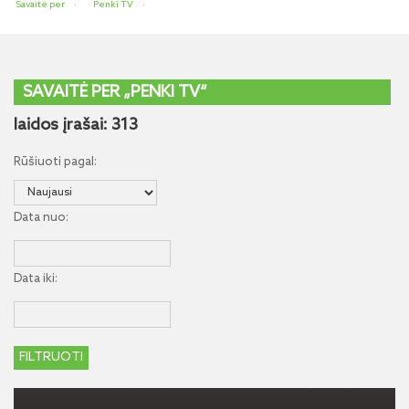
Savaitė per
Penki TV
SAVAITĖ PER „PENKI TV“
laidos įrašai: 313
Rūšiuoti pagal:
Data nuo:
Data iki: