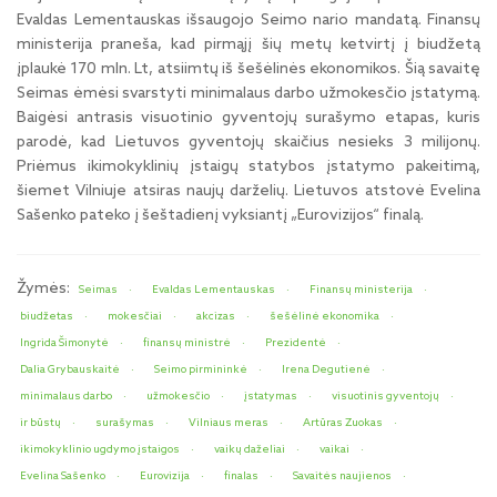
Evaldas Lementauskas išsaugojo Seimo nario mandatą. Finansų
ministerija praneša, kad pirmąjį šių metų ketvirtį į biudžetą
įplaukė 170 mln. Lt, atsiimtų iš šešėlinės ekonomikos. Šią savaitę
Seimas ėmėsi svarstyti minimalaus darbo užmokesčio įstatymą.
Baigėsi antrasis visuotinio gyventojų surašymo etapas, kuris
parodė, kad Lietuvos gyventojų skaičius nesieks 3 milijonų.
Priėmus ikimokyklinių įstaigų statybos įstatymo pakeitimą,
šiemet Vilniuje atsiras naujų darželių. Lietuvos atstovė Evelina
Sašenko pateko į šeštadienį vyksiantį „Eurovizijos“ finalą.
Žymės:
Seimas
Evaldas Lementauskas
Finansų ministerija
biudžetas
mokesčiai
akcizas
šešėlinė ekonomika
Ingrida Šimonytė
finansų ministrė
Prezidentė
Dalia Grybauskaitė
Seimo pirmininkė
Irena Degutienė
minimalaus darbo
užmokesčio
įstatymas
visuotinis gyventojų
ir būstų
surašymas
Vilniaus meras
Artūras Zuokas
ikimokyklinio ugdymo įstaigos
vaikų daželiai
vaikai
Evelina Sašenko
Eurovizija
finalas
Savaitės naujienos