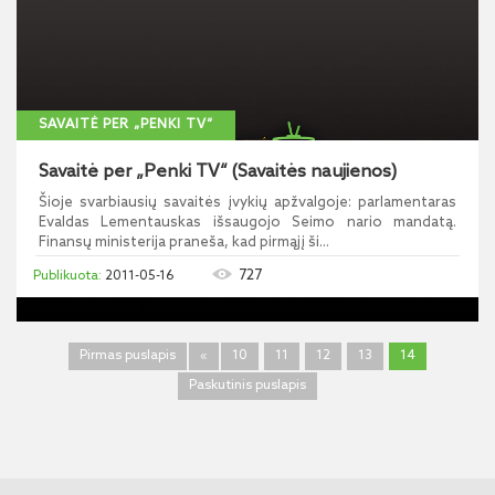
SAVAITĖ PER „PENKI TV“
Savaitė per „Penki TV“ (Savaitės naujienos)
Šioje svarbiausių savaitės įvykių apžvalgoje: parlamentaras
Evaldas Lementauskas išsaugojo Seimo nario mandatą.
Finansų ministerija praneša, kad pirmąjį ši...
727
2011-05-16
Pirmas puslapis
«
10
11
12
13
14
Paskutinis puslapis