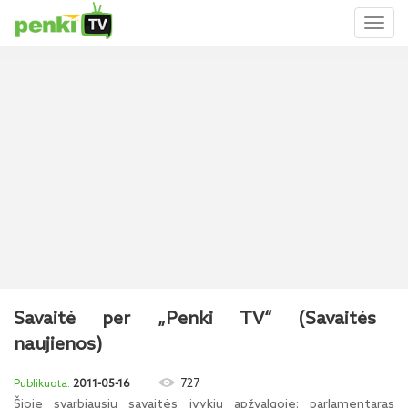
Toggl
naviga
Savaitė per „Penki TV“ (Savaitės
naujienos)
727
2011-05-16
Šioje svarbiausių savaitės įvykių apžvalgoje: parlamentaras