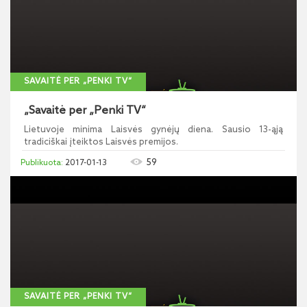
SAVAITĖ PER „PENKI TV“
„Savaitė per „Penki TV“
Lietuvoje minima Laisvės gynėjų diena. Sausio 13-ąją
tradiciškai įteiktos Laisvės premijos.
59
2017-01-13
SAVAITĖ PER „PENKI TV“