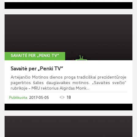
SAVAITĖ PER „PENKI TV“
Savaitė per „Penki TV“
Artėjančio Motinos dienos proga tradiciškai prezidentūroje
pagerbtos šalies daugiavaikės motinos. „Savaitės svečio“
rubrikoje – MRU rektorius Algirdas Monk...
18
2017-05-05