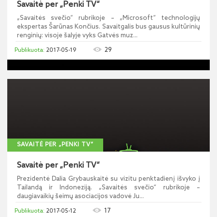
Savaitė per „Penki TV“
„Savaitės svečio“ rubrikoje – „Microsoft“ technologijų
ekspertas Šarūnas Končius. Savaitgalis bus gausus kultūrinių
renginių: visoje šalyje vyks Gatvės muz...
29
2017-05-19
SAVAITĖ PER „PENKI TV“
Savaitė per „Penki TV“
Prezidentė Dalia Grybauskaitė su vizitu penktadienį išvyko į
Tailandą ir Indoneziją. „Savaitės svečio“ rubrikoje –
daugiavaikių šeimų asociacijos vadovė Ju...
17
2017-05-12