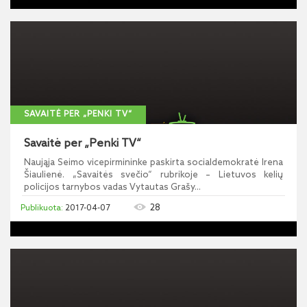
SAVAITĖ PER „PENKI TV“
Savaitė per „Penki TV“
Naująja Seimo vicepirmininke paskirta socialdemokratė Irena
Šiaulienė. „Savaitės svečio“ rubrikoje – Lietuvos kelių
policijos tarnybos vadas Vytautas Grašy...
28
2017-04-07