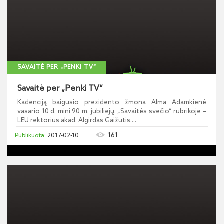
SAVAITĖ PER „PENKI TV“
Savaitė per „Penki TV“
Kadenciją baigusio prezidento žmona Alma Adamkienė
vasario 10 d. mini 90 m. jubiliejų. „Savaitės svečio“ rubrikoje –
LEU rektorius akad. Algirdas Gaižutis....
161
2017-02-10