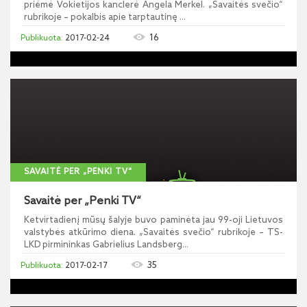
priėmė Vokietijos kanclerė Angela Merkel. „Savaitės svečio“
rubrikoje – pokalbis apie tarptautinę ...
16
2017-02-24
SAVAITĖ PER „PENKI TV“
Savaitė per „Penki TV“
Ketvirtadienį mūsų šalyje buvo paminėta jau 99-oji Lietuvos
valstybės atkūrimo diena. „Savaitės svečio“ rubrikoje – TS-
LKD pirmininkas Gabrielius Landsberg...
35
2017-02-17