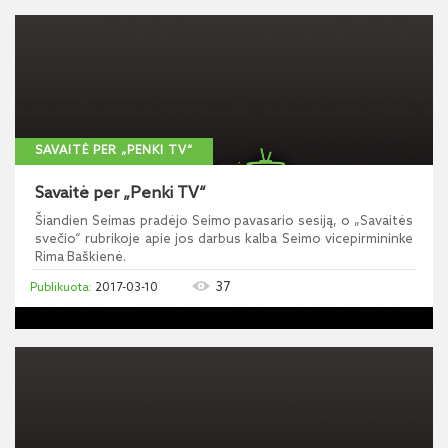
SAVAITĖ PER „PENKI TV“
Savaitė per „Penki TV“
Šiandien Seimas pradėjo Seimo pavasario sesiją, o „Savaitės
svečio“ rubrikoje apie jos darbus kalba Seimo vicepirmininke
Rima Baškienė.
37
2017-03-10