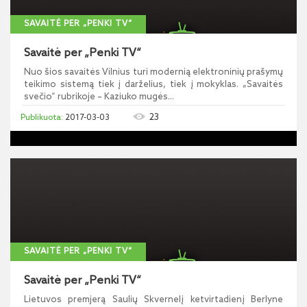
SAVAITĖ PER „PENKI TV“
Savaitė per „Penki TV“
Nuo šios savaitės Vilnius turi modernią elektroninių prašymų
teikimo sistemą tiek į darželius, tiek į mokyklas. „Savaitės
svečio“ rubrikoje – Kaziuko mugės...
23
2017-03-03
SAVAITĖ PER „PENKI TV“
Savaitė per „Penki TV“
Lietuvos premjerą Saulių Skvernelį ketvirtadienį Berlyne