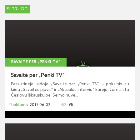
SAVAITĖ PER „PENKI TV“
Savaitė per „Penki TV“
Paskutinėje laidoje „Savaitė per „Penki TV“ – pokalbis su
laidų „Savaitės pjūvis“ ir „Aktualus interviu“ kūrėju, žurnalistu
Česlovu Iškausku bei Seimo nuve...
98
2017-06-02