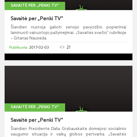
SAVAITĖ PER „PENKI TV“
Savaitė per „Penki TV“
Šiandien nustoja galioti senojo pavyzdžio popieriniai
laminuoti vairuotojo pažymėjimai. „Savaitės svečio“ rubrikoje
– Gitanas Nausėda.
21
2017-02-03
SAVAITĖ PER „PENKI TV“
Savaitė per „Penki TV“
Šiandien Prezidentė Dalia Grybauskaitė domėjosi socialinio
saugumo situacija ir vaikų globos pertvarka. „Savaitės