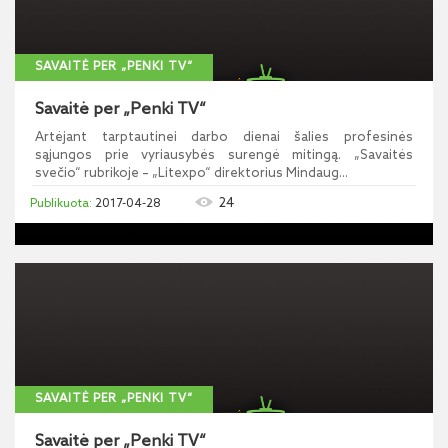
SAVAITĖ PER „PENKI TV“
Savaitė per „Penki TV“
Artėjant tarptautinei darbo dienai šalies profesinės
sąjungos prie vyriausybės surengė mitingą. „Savaitės
svečio“ rubrikoje – „Litexpo“ direktorius Mindaug...
24
2017-04-28
SAVAITĖ PER „PENKI TV“
Savaitė per „Penki TV“