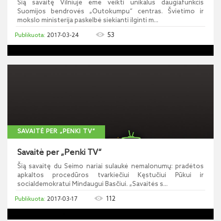
Šią savaitę Vilniuje ėmė veikti unikalus daugiafunkcis
Suomijos bendrovės „Outokumpu“ centras. Švietimo ir
mokslo ministerija paskelbė siekianti ilginti m...
53
2017-03-24
SAVAITĖ PER „PENKI TV“
Savaitė per „Penki TV“
Šią savaitę du Seimo nariai sulaukė nemalonumų: pradėtos
apkaltos procedūros tvarkiečiui Kęstučiui Pūkui ir
socialdemokratui Mindaugui Basčiui. „Savaitės s...
112
2017-03-17