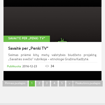
SAVAITĖ PER „PENKI TV“
Savaitė per „Penki TV“
Seimas priėmė kitų metų valstybės biudžeto projektą;
„Savaitės svečio“ rubrikoje – etnologė Gražina Kadžytė.
34
2016-12-23
Pirmas puslapis
1
2
3
4
5
»
Paskutinis puslapis