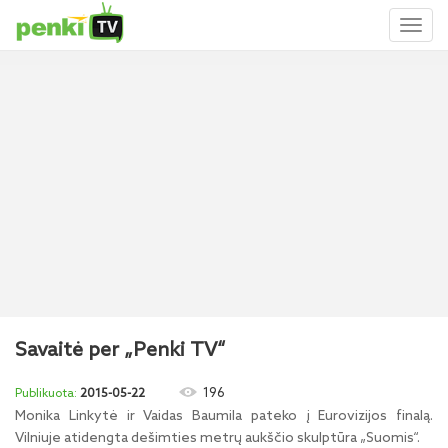
Toggl
naviga
Savaitė per „Penki TV“
196
2015-05-22
Monika Linkytė ir Vaidas Baumila pateko į Eurovizijos finalą.
Vilniuje atidengta dešimties metrų aukščio skulptūra „Suomis“.