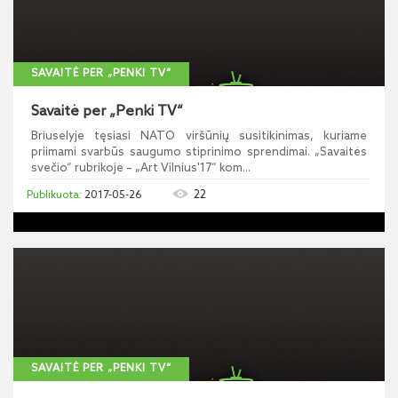
SAVAITĖ PER „PENKI TV“
Savaitė per „Penki TV“
Briuselyje tęsiasi NATO viršūnių susitikinimas, kuriame
priimami svarbūs saugumo stiprinimo sprendimai. „Savaitės
svečio“ rubrikoje – „Art Vilnius'17“ kom...
22
2017-05-26
SAVAITĖ PER „PENKI TV“