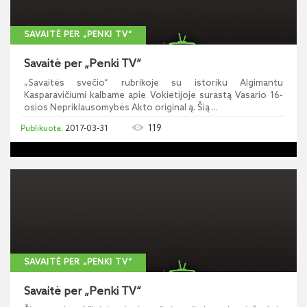
SAVAITĖ PER „PENKI TV“
Savaitė per „Penki TV“
„Savaitės svečio“ rubrikoje su istoriku Algimantu
Kasparavičiumi kalbame apie Vokietijoje surastą Vasario 16-
osios Nepriklausomybės Akto original ą. Šią ...
119
2017-03-31
SAVAITĖ PER „PENKI TV“
Savaitė per „Penki TV“