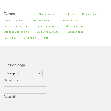
Žymės:
Naujienos per
Penki TV
Monika Linkytė
Vaidas Baumila
Eurovizijos finalas
skulptūra Suomis
Rytų partnerystės
viršūnių susitikimas
dingęs lėktuvas
Algirdas Butkevičius
Dalia Grybauskaitė
Juozas Olekas
Eurovizija
LFF finalas
orai
Rūšiuoti pagal:
Data nuo:
Data iki: