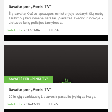
Savaitė per „Penki TV“
Šią savaitę Krašto apsaugos ministerijoje sudaryti šių metų
šaukimo į kariuomenę sąrašai. „Savaitės svečio“ rubrikoje –
Lietuvos kelių policijos tarnybos v...
64
2017-01-06
SAVAITĖ PER „PENKI TV“
Savaitė per „Penki TV“
2016-ųjų svarbiausių Lietuvos ir pasaulio įvykių apžvalga.
65
2016-12-30