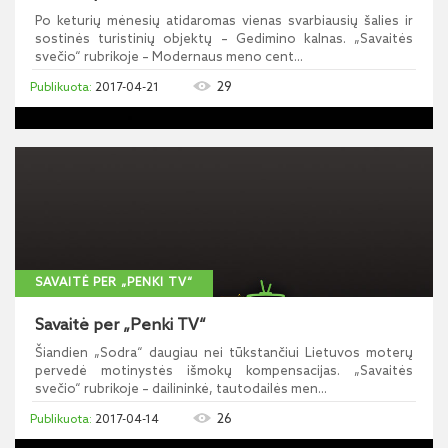
Po keturių mėnesių atidaromas vienas svarbiausių šalies ir
sostinės turistinių objektų – Gedimino kalnas. „Savaitės
svečio“ rubrikoje – Modernaus meno cent...
29
2017-04-21
SAVAITĖ PER „PENKI TV“
Savaitė per „Penki TV“
Šiandien „Sodra“ daugiau nei tūkstančiui Lietuvos moterų
pervedė motinystės išmokų kompensacijas. „Savaitės
svečio“ rubrikoje – dailininkė, tautodailės men...
26
2017-04-14