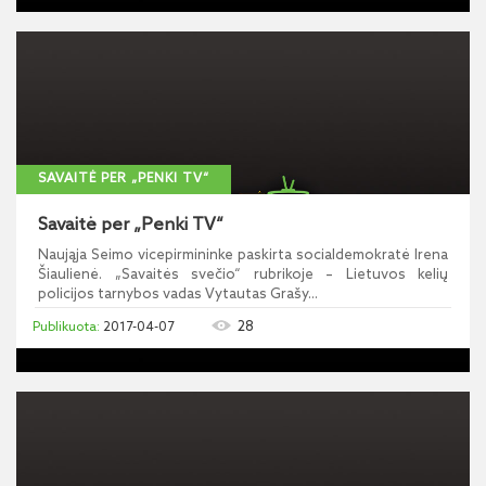
SAVAITĖ PER „PENKI TV“
Savaitė per „Penki TV“
Naująja Seimo vicepirmininke paskirta socialdemokratė Irena
Šiaulienė. „Savaitės svečio“ rubrikoje – Lietuvos kelių
policijos tarnybos vadas Vytautas Grašy...
28
2017-04-07