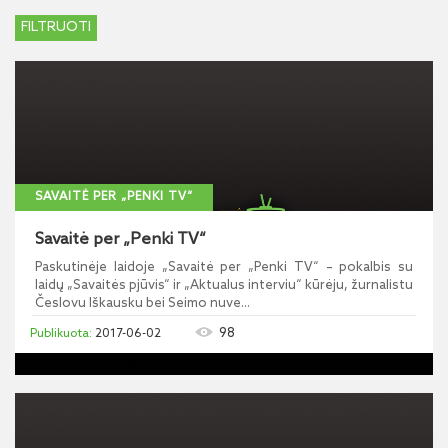
SAVAITĖ PER „PENKI TV“
Savaitė per „Penki TV“
Paskutinėje laidoje „Savaitė per „Penki TV“ – pokalbis su
laidų „Savaitės pjūvis“ ir „Aktualus interviu“ kūrėju, žurnalistu
Česlovu Iškausku bei Seimo nuve...
98
2017-06-02