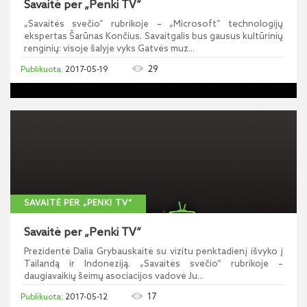
Savaitė per „Penki TV“
„Savaitės svečio“ rubrikoje – „Microsoft“ technologijų
ekspertas Šarūnas Končius. Savaitgalis bus gausus kultūrinių
renginių: visoje šalyje vyks Gatvės muz...
29
2017-05-19
SAVAITĖ PER „PENKI TV“
Savaitė per „Penki TV“
Prezidentė Dalia Grybauskaitė su vizitu penktadienį išvyko į
Tailandą ir Indoneziją. „Savaitės svečio“ rubrikoje –
daugiavaikių šeimų asociacijos vadovė Ju...
17
2017-05-12