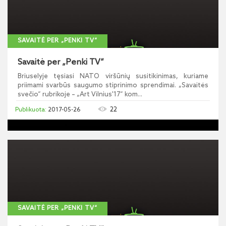
SAVAITĖ PER „PENKI TV“
Savaitė per „Penki TV“
Briuselyje tęsiasi NATO viršūnių susitikinimas, kuriame
priimami svarbūs saugumo stiprinimo sprendimai. „Savaitės
svečio“ rubrikoje – „Art Vilnius'17“ kom...
22
2017-05-26
SAVAITĖ PER „PENKI TV“