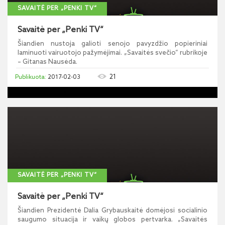
SAVAITĖ PER „PENKI TV“
Savaitė per „Penki TV“
Šiandien nustoja galioti senojo pavyzdžio popieriniai
laminuoti vairuotojo pažymėjimai. „Savaitės svečio“ rubrikoje
– Gitanas Nausėda.
21
2017-02-03
SAVAITĖ PER „PENKI TV“
Savaitė per „Penki TV“
Šiandien Prezidentė Dalia Grybauskaitė domėjosi socialinio
saugumo situacija ir vaikų globos pertvarka. „Savaitės