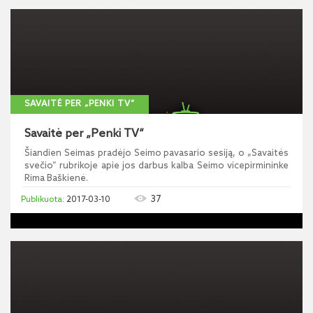
SAVAITĖ PER „PENKI TV“
Savaitė per „Penki TV“
Šiandien Seimas pradėjo Seimo pavasario sesiją, o „Savaitės
svečio“ rubrikoje apie jos darbus kalba Seimo vicepirmininke
Rima Baškienė.
37
2017-03-10