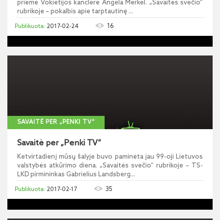
priėmė Vokietijos kanclerė Angela Merkel. „Savaitės svečio“
rubrikoje – pokalbis apie tarptautinę ...
16
2017-02-24
SAVAITĖ PER „PENKI TV“
Savaitė per „Penki TV“
Ketvirtadienį mūsų šalyje buvo paminėta jau 99-oji Lietuvos
valstybės atkūrimo diena. „Savaitės svečio“ rubrikoje – TS-
LKD pirmininkas Gabrielius Landsberg...
35
2017-02-17