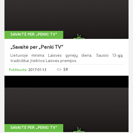
SAVAITĖ PER „PENKI TV“
„Savaitė per „Penki TV“
Lietuvoje minima Laisvės gynėjų diena. Sausio 13-ąją
tradiciškai įteiktos Laisvės premijos.
59
2017-01-13
SAVAITĖ PER „PENKI TV“