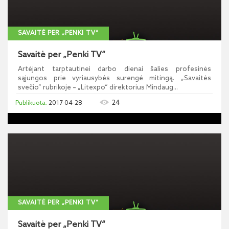
SAVAITĖ PER „PENKI TV“
Savaitė per „Penki TV“
Artėjant tarptautinei darbo dienai šalies profesinės
sąjungos prie vyriausybės surengė mitingą. „Savaitės
svečio“ rubrikoje – „Litexpo“ direktorius Mindaug...
24
2017-04-28
SAVAITĖ PER „PENKI TV“
Savaitė per „Penki TV“