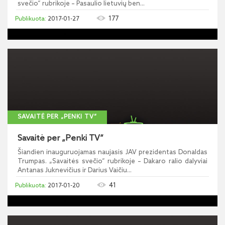
svečio“ rubrikoje – Pasaulio lietuvių ben...
177
2017-01-27
SAVAITĖ PER „PENKI TV“
Savaitė per „Penki TV“
Šiandien inauguruojamas naujasis JAV prezidentas Donaldas
Trumpas. „Savaitės svečio“ rubrikoje – Dakaro ralio dalyviai
Antanas Juknevičius ir Darius Vaičiu...
41
2017-01-20