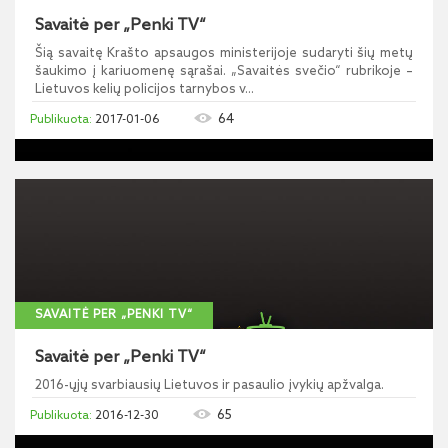
Savaitė per „Penki TV“
Šią savaitę Krašto apsaugos ministerijoje sudaryti šių metų
šaukimo į kariuomenę sąrašai. „Savaitės svečio“ rubrikoje –
Lietuvos kelių policijos tarnybos v...
64
2017-01-06
SAVAITĖ PER „PENKI TV“
Savaitė per „Penki TV“
2016-ųjų svarbiausių Lietuvos ir pasaulio įvykių apžvalga.
65
2016-12-30