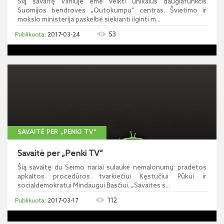
Šią savaitę Vilniuje ėmė veikti unikalus daugiafunkcis
Suomijos bendrovės „Outokumpu“ centras. Švietimo ir
mokslo ministerija paskelbė siekianti ilginti m...
53
2017-03-24
SAVAITĖ PER „PENKI TV“
Savaitė per „Penki TV“
Šią savaitę du Seimo nariai sulaukė nemalonumų: pradėtos
apkaltos procedūros tvarkiečiui Kęstučiui Pūkui ir
socialdemokratui Mindaugui Basčiui. „Savaitės s...
112
2017-03-17