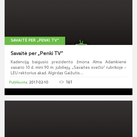
SAVAITĖ PER „PENKI TV“
Savaitė per „Penki TV“
Kadenciją baigusio prezidento žmona Alma Adamkienė
vasario 10 d. mini 90 m. jubiliejų. „Savaitės svečio“ rubrikoje –
LEU rektorius akad. Algirdas Gaižutis....
161
2017-02-10