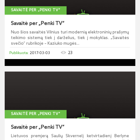
SAVAITĖ PER „PENKI TV“
Savaitė per „Penki TV“
Nuo šios savaitės Vilnius turi modernią elektroninių prašymų
teikimo sistemą tiek į darželius, tiek į mokyklas. „Savaitės
svečio“ rubrikoje – Kaziuko mugės...
23
2017-03-03
SAVAITĖ PER „PENKI TV“
Savaitė per „Penki TV“
Lietuvos premjerą Saulių Skvernelį ketvirtadienį Berlyne