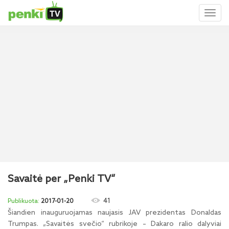
Toggl
naviga
Savaitė per „Penki TV“
41
2017-01-20
Šiandien inauguruojamas naujasis JAV prezidentas Donaldas
Trumpas. „Savaitės svečio“ rubrikoje – Dakaro ralio dalyviai