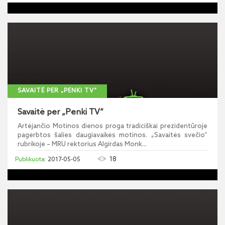
SAVAITĖ PER „PENKI TV“
Savaitė per „Penki TV“
Artėjančio Motinos dienos proga tradiciškai prezidentūroje
pagerbtos šalies daugiavaikės motinos. „Savaitės svečio“
rubrikoje – MRU rektorius Algirdas Monk...
18
2017-05-05