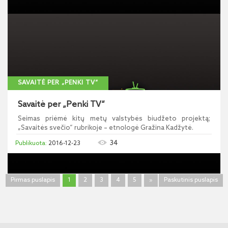
SAVAITĖ PER „PENKI TV“
Savaitė per „Penki TV“
Seimas priėmė kitų metų valstybės biudžeto projektą;
„Savaitės svečio“ rubrikoje – etnologė Gražina Kadžytė.
34
2016-12-23
Pirmas puslapis
1
2
3
4
5
»
Paskutinis puslapis