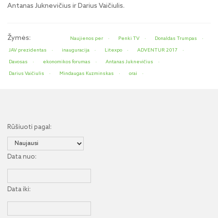
Antanas Juknevičius ir Darius Vaičiulis.
Žymės:
Naujienos per
Penki TV
Donaldas Trumpas
JAV prezidentas
inauguracija
Litexpo
ADVENTUR 2017
Davosas
ekonomikos forumas
Antanas Juknevičius
Darius Vaičiulis
Mindaugas Kuzminskas
orai
Rūšiuoti pagal:
Data nuo:
Data iki: