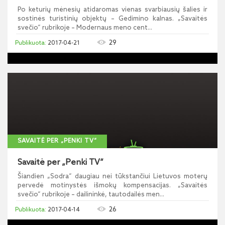
Po keturių mėnesių atidaromas vienas svarbiausių šalies ir
sostinės turistinių objektų – Gedimino kalnas. „Savaitės
svečio“ rubrikoje – Modernaus meno cent...
29
2017-04-21
SAVAITĖ PER „PENKI TV“
Savaitė per „Penki TV“
Šiandien „Sodra“ daugiau nei tūkstančiui Lietuvos moterų
pervedė motinystės išmokų kompensacijas. „Savaitės
svečio“ rubrikoje – dailininkė, tautodailės men...
26
2017-04-14