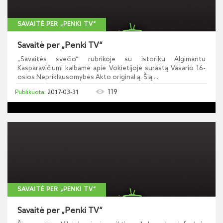
SAVAITĖ PER „PENKI TV“
Savaitė per „Penki TV“
„Savaitės svečio“ rubrikoje su istoriku Algimantu
Kasparavičiumi kalbame apie Vokietijoje surastą Vasario 16-
osios Nepriklausomybės Akto original ą. Šią ...
119
2017-03-31
SAVAITĖ PER „PENKI TV“
Savaitė per „Penki TV“