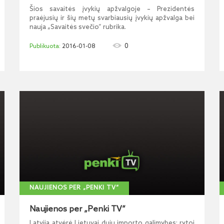
Šios savaitės įvykių apžvalgoje – Prezidentės
praėjusių ir šių metų svarbiausių įvykių apžvalga bei
nauja „Savaitės svečio“ rubrika.
0
2016-01-08
NAUJIENOS PER „PENKI TV“
Naujienos per „Penki TV“
Latvija atvėrė Lietuvai dujų importo galimybes; rytoj