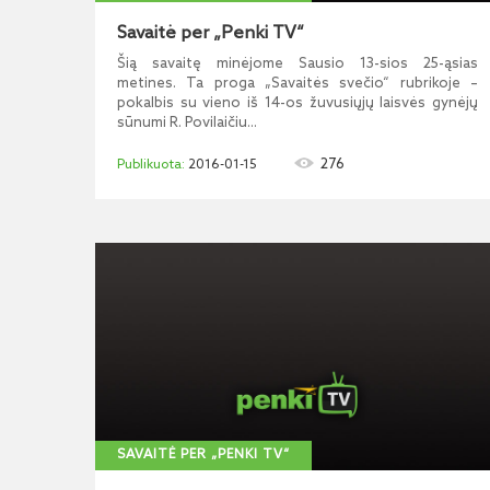
Savaitė per „Penki TV“
Šią savaitę minėjome Sausio 13-sios 25-ąsias
metines. Ta proga „Savaitės svečio“ rubrikoje –
pokalbis su vieno iš 14-os žuvusiųjų laisvės gynėjų
sūnumi R. Povilaičiu...
276
2016-01-15
SAVAITĖ PER „PENKI TV“