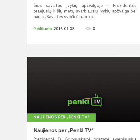
Šios savaitės įvykių apžvalgoje – Prezidentės
praėjusių ir šių metų svarbiausių įvykių apžvalga bei
nauja „Savaitės svečio“ rubrika.
0
2016-01-08
NAUJIENOS PER „PENKI TV“
Naujienos per „Penki TV“
Prezidentė D. Grybauskaitė pristatė svarbiausius