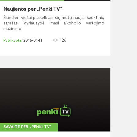
Naujienos per „Penki TV“
Šiandien viešai paskelbtas šių metų naujas šauktinių
sąrašas; Vyriausybė imasi alkoholio vartojimo
mažinimo.
126
2016-01-11
SAVAITĖ PER „PENKI TV“