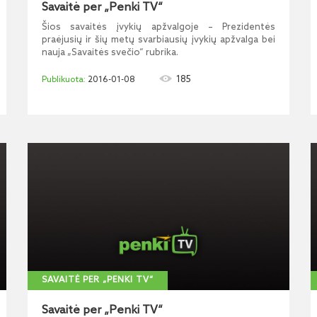
Savaitė per „Penki TV“
Šios savaitės įvykių apžvalgoje – Prezidentės
praėjusių ir šių metų svarbiausių įvykių apžvalga bei
nauja „Savaitės svečio“ rubrika.
185
2016-01-08
SAVAITĖ PER „PENKI TV“
Savaitė per „Penki TV“