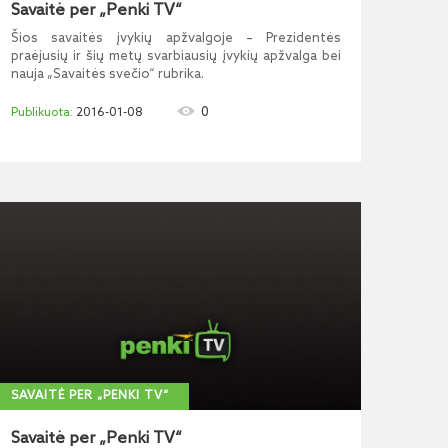
Savaitė per „Penki TV“
Šios savaitės įvykių apžvalgoje – Prezidentės
praėjusių ir šių metų svarbiausių įvykių apžvalga bei
nauja „Savaitės svečio“ rubrika.
0
2016-01-08
SAVAITĖ PER „PENKI TV“
Savaitė per „Penki TV“