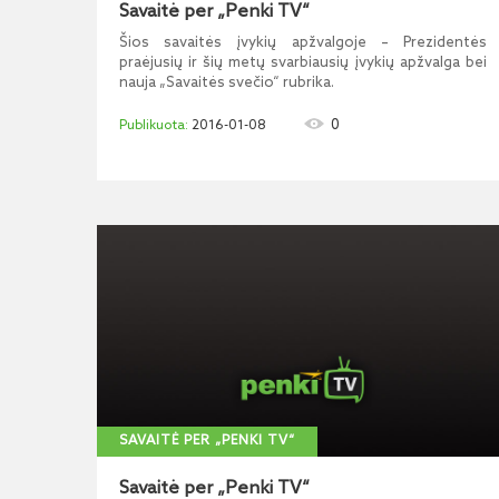
Savaitė per „Penki TV“
Šios savaitės įvykių apžvalgoje – Prezidentės
praėjusių ir šių metų svarbiausių įvykių apžvalga bei
nauja „Savaitės svečio“ rubrika.
0
2016-01-08
SAVAITĖ PER „PENKI TV“
Savaitė per „Penki TV“