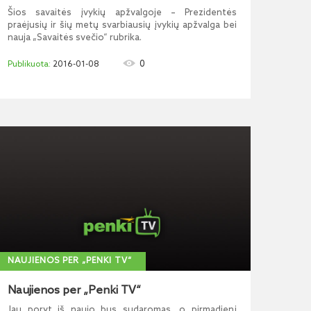
Šios savaitės įvykių apžvalgoje – Prezidentės
praėjusių ir šių metų svarbiausių įvykių apžvalga bei
nauja „Savaitės svečio“ rubrika.
0
2016-01-08
NAUJIENOS PER „PENKI TV“
Naujienos per „Penki TV“
Jau poryt iš naujo bus sudaromas, o pirmadienį