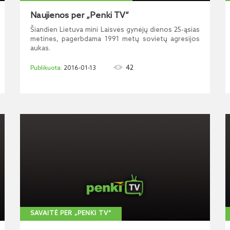
Naujienos per „Penki TV“
Šiandien Lietuva mini Laisvės gynėjų dienos 25-ąsias
metines, pagerbdama 1991 metų sovietų agresijos
aukas.
42
2016-01-13
SAVAITĖ PER „PENKI TV“