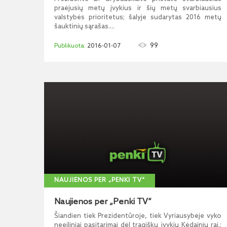
praėjusių metų įvykius ir šių metų svarbiausius
valstybės prioritetus; šalyje sudarytas 2016 metų
šauktinių sąrašas....
99
2016-01-07
NAUJIENOS PER „PENKI TV“
Naujienos per „Penki TV“
Šiandien tiek Prezidentūroje, tiek Vyriausybėje vyko
neeiliniai pasitarimai dėl tragiškų įvykių Kėdainių raj.;