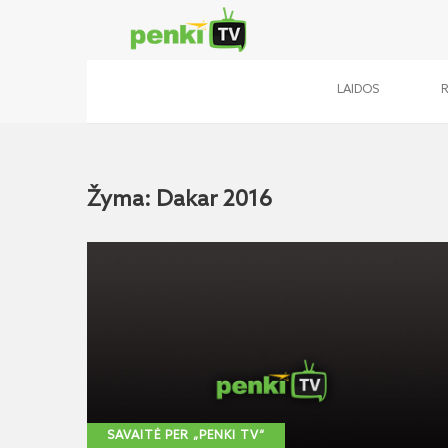
LAIDOS
Žyma: Dakar 2016
SAVAITĖ PER „PENKI TV“