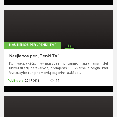
NAUJIENOS PER „PENKI TV“
Naujienos per „Penki TV“
Po vakarykščio vyriausybės pritarimo siūlymams dėl
universitetų pertvarkos, premjeras S. Skvernelis teigia, kad
Vyriausybė turi priemonių pagerinti aukšto...
14
2017-05-11