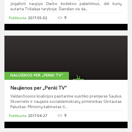
įsigalioti naujojo Darbo kodekso pakeitimus, dėl kurių
sutarta Trišalėje taryboje. Šiandien vis da...
9
2017-05-02
NAUJIENOS PER „PENKI TV“
Naujienos per „Penki TV“
Valdančiosios koalicijos pasitarime susitiko premjeras Saulius
Skvernelis ir naujasis socialdemokratų pirmininkas Gintautas
Paluckas. Ministrų kabinetas ti...
9
2017-04-27