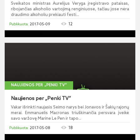
Sveikatos ministras Aurelijus Veryga įregistravo pataisas,
ribojančias alkoholio vartojimą renginiuose, tačiau jose nėra
draudimo alkoholiu prekiauti festi...
12
2017-05-09
NAUJIENOS PER „PENKI TV“
Naujienos per „Penki TV“
Vakar išrinkti naujasis Seimo narys bei Jonavos ir Šakių rajonų
merai. Emmanuelis Macronas triuškinančia persvara įveikė
savo varžovę Marine Le Pen ir tapo...
18
2017-05-08