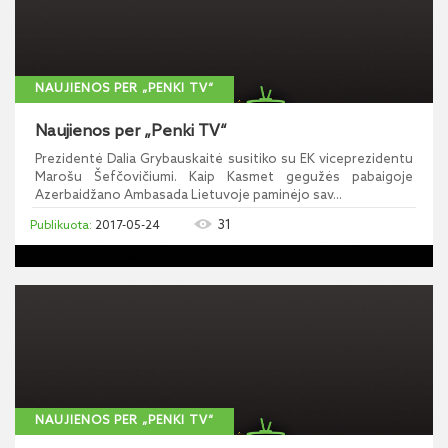
NAUJIENOS PER „PENKI TV“
Naujienos per „Penki TV“
Prezidentė Dalia Grybauskaitė susitiko su EK viceprezidentu
Marošu Šefčovičiumi. Kaip Kasmet gegužės pabaigoje
Azerbaidžano Ambasada Lietuvoje paminėjo sav...
31
2017-05-24
NAUJIENOS PER „PENKI TV“