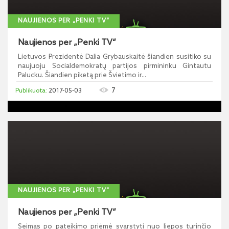
NAUJIENOS PER „PENKI TV“
Naujienos per „Penki TV“
Lietuvos Prezidentė Dalia Grybauskaitė šiandien susitiko su
naujuoju Socialdemokratų partijos pirmininku Gintautu
Palucku. Šiandien piketą prie Švietimo ir...
7
2017-05-03
NAUJIENOS PER „PENKI TV“
Naujienos per „Penki TV“
Seimas po pateikimo priėmė svarstyti nuo liepos turinčio