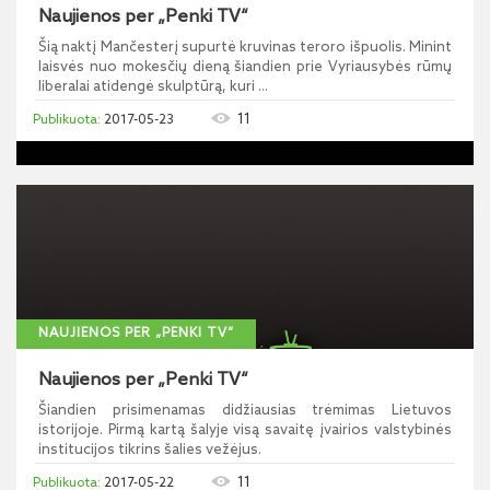
Naujienos per „Penki TV“
Šią naktį Mančesterį supurtė kruvinas teroro išpuolis. Minint
laisvės nuo mokesčių dieną šiandien prie Vyriausybės rūmų
liberalai atidengė skulptūrą, kuri ...
11
2017-05-23
NAUJIENOS PER „PENKI TV“
Naujienos per „Penki TV“
Šiandien prisimenamas didžiausias trėmimas Lietuvos
istorijoje. Pirmą kartą šalyje visą savaitę įvairios valstybinės
institucijos tikrins šalies vežėjus.
11
2017-05-22