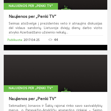
NAUJIENOS PER „PENKI TV“
Naujienos per „Penki TV“
Seimas atsižvelgė į prezidentės veto ir atnaujins diskusijas
dėl vidaus sandorių. Lietuvoje dviejų dienų darbo vizito
atvyko Azerbaidžano užsienio reikalų...
44
2017-04-25
NAUJIENOS PER „PENKI TV“
Naujienos per „Penki TV“
Sekmadienį Jonavos ir Šakių rajonai rinko savo savivaldybių
merus, o Panevėžio-Anykščių apygardos rinkėjai – Seimo