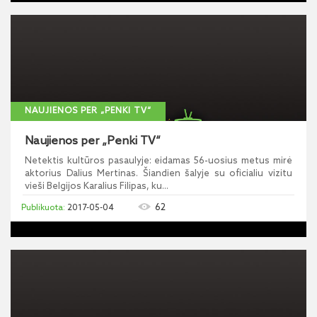
NAUJIENOS PER „PENKI TV“
Naujienos per „Penki TV“
Netektis kultūros pasaulyje: eidamas 56-uosius metus mirė
aktorius Dalius Mertinas. Šiandien šalyje su oficialiu vizitu
vieši Belgijos Karalius Filipas, ku...
62
2017-05-04