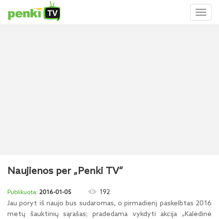
Toggl
naviga
Naujienos per „Penki TV“
192
2016-01-05
Jau poryt iš naujo bus sudaromas, o pirmadienį paskelbtas 2016
metų šauktinių sąrašas; pradedama vykdyti akcija „Kalėdinė