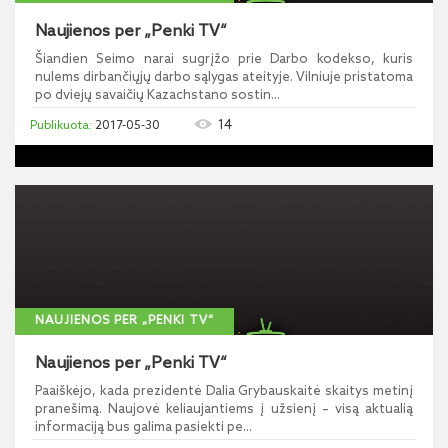
Naujienos per „Penki TV“
Šiandien Seimo narai sugrįžo prie Darbo kodekso, kuris
nulems dirbančiųjų darbo sąlygas ateityje. Vilniuje pristatoma
po dviejų savaičių Kazachstano sostin...
14
2017-05-30
NAUJIENOS PER „PENKI TV“
Naujienos per „Penki TV“
Paaiškėjo, kada prezidentė Dalia Grybauskaitė skaitys metinį
pranešimą. Naujovė keliaujantiems į užsienį – visą aktualią
informaciją bus galima pasiekti pe...