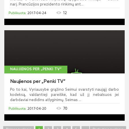
narį. Prancūzijos prezidento rinkimų ant...
12
2017-04-24
NAUJIENOS PER „PENKI TV“
Naujienos per „Penki TV“
Po to kai, Vyriausybė grąžino Seimui svarstyti naująjį darbo
kodeksą, valdantieji pareiškė, kad už jį nebalsuos jei
darbdaviai nedidins atlyginimų. Seimas ...
70
2017-04-20