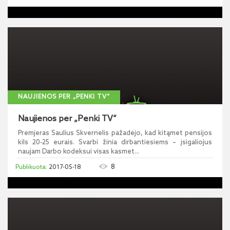
NAUJIENOS PER „PENKI TV“
Naujienos per „Penki TV“
Premjeras Saulius Skvernelis pažadėjo, kad kitąmet pensijos
kils 20-25 eurais. Svarbi žinia dirbantiesiems – įsigaliojus
naujam Darbo kodeksui visas kasmet...
8
2017-05-18