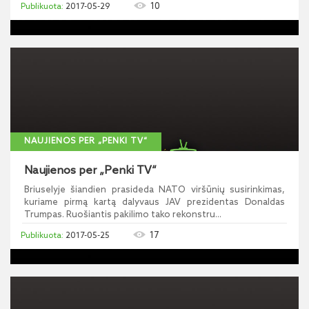
10
2017-05-29
NAUJIENOS PER „PENKI TV“
Naujienos per „Penki TV“
Briuselyje šiandien prasideda NATO viršūnių susirinkimas,
kuriame pirmą kartą dalyvaus JAV prezidentas Donaldas
Trumpas. Ruošiantis pakilimo tako rekonstru...
17
2017-05-25