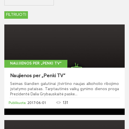
NAUJIENOS PER „PENKI TV“
Naujienos per „Penki TV“
Seimas šiandien galutinai įtvirtino naujas alkoholio ribojimo
įstatymo pataisas. Tarptautinės vaikų gynimo dienos proga
Prezidentė Dalia Grybauskaitė paske...
131
2017-06-01