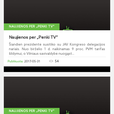
NAUJIENOS PER „PENKI TV“
Naujienos per „Penki TV“
Šiandien prezidentė susitiko su JAV Kongreso delegacijos
nariais. Nuo birželio 1 d. naikinamas 9 proc. PVM tarifas
šildymui, o Vilniaus savivaldybė nuogąst...
54
2017-05-31
NAUJIENOS PER „PENKI TV“