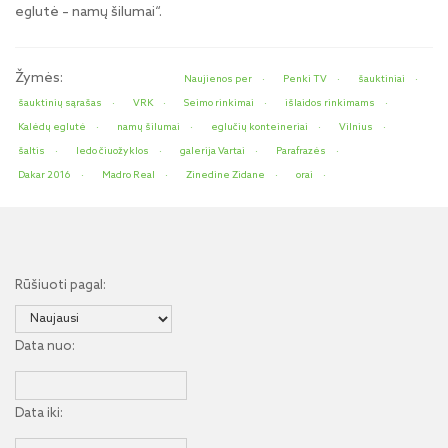
eglutė – namų šilumai“.
Žymės:
Naujienos per
Penki TV
šauktiniai
šauktinių sąrašas
VRK
Seimo rinkimai
išlaidos rinkimams
Kalėdų eglutė
namų šilumai
eglučių konteineriai
Vilnius
šaltis
ledo čiuožyklos
galerija Vartai
Parafrazės
Dakar 2016
Madro Real
Zinedine Zidane
orai
Rūšiuoti pagal:
Data nuo:
Data iki: