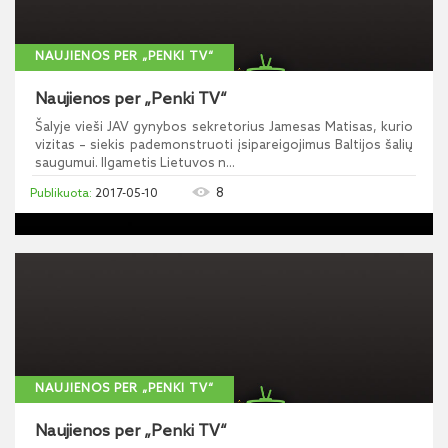
NAUJIENOS PER „PENKI TV“
Naujienos per „Penki TV“
Šalyje vieši JAV gynybos sekretorius Jamesas Matisas, kurio
vizitas – siekis pademonstruoti įsipareigojimus Baltijos šalių
saugumui. Ilgametis Lietuvos n...
8
2017-05-10
NAUJIENOS PER „PENKI TV“
Naujienos per „Penki TV“