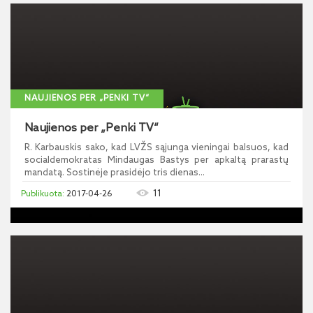
NAUJIENOS PER „PENKI TV“
Naujienos per „Penki TV“
R. Karbauskis sako, kad LVŽS sąjunga vieningai balsuos, kad
socialdemokratas Mindaugas Bastys per apkaltą prarastų
mandatą. Sostinėje prasidėjo tris dienas...
11
2017-04-26