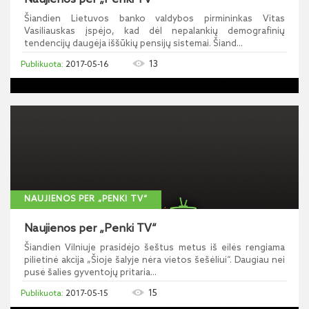
Šiandien Lietuvos banko valdybos pirmininkas Vitas
Vasiliauskas įspėjo, kad dėl nepalankių demografinių
tendencijų daugėja iššūkių pensijų sistemai. Šiand...
13
2017-05-16
NAUJIENOS PER „PENKI TV“
Naujienos per „Penki TV“
Šiandien Vilniuje prasidėjo šeštus metus iš eilės rengiama
pilietinė akcija „Šioje šalyje nėra vietos šešėliui“. Daugiau nei
pusė šalies gyventojų pritaria...
15
2017-05-15