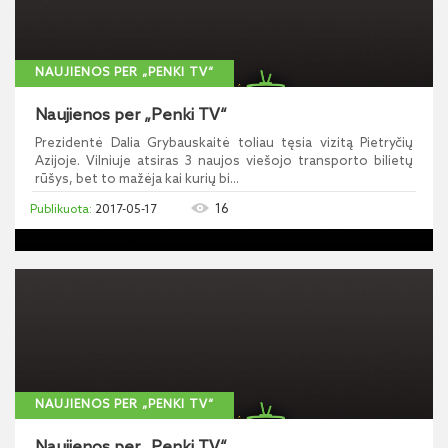
NAUJIENOS PER „PENKI TV“
Naujienos per „Penki TV“
Prezidentė Dalia Grybauskaitė toliau tęsia vizitą Pietryčių
Azijoje. Vilniuje atsiras 3 naujos viešojo transporto bilietų
rūšys, bet to mažėja kai kurių bi...
16
2017-05-17
NAUJIENOS PER „PENKI TV“
Naujienos per „Penki TV“