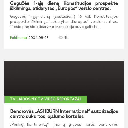
Gegužės 1-ąją dieną Konstitucijos prospekte
iškilmingai atidarytas „Europos“ verslo centras.
Gegužės 1-ąją dieną (šeštadienį) 15 val. Konstitucijos
prospekte iškilmingai atidarytas „Europos“ verslo centras.
Tiesioginę šio atidarymo transliaciją buvo gali ste...
8
2004-08-03
TV LAIDOS NK TV VIDEO REPORTAŽAI
Bendrovės „ASHBURN International“ autorizacijos
centro sukurtos lojalumo kortelės
„Penkių kontinentų“ įmonių grupės narės bendrovės