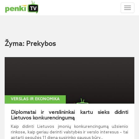
Toggl
naviga
Žyma: Prekybos
VERSLAS IR EKONOMIKA
Diplomatai ir verslininkai kartu sieks didinti
Lietuvos konkurencingumą
Kaip didinti Lietuvos įmonių konkurencingumą užsienio
rinkose, kaip geriau derinti valstybės ir verslo interesus – tai
aptarti gegužės 11 dieną susirinko gausus būry...