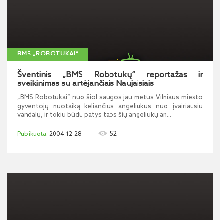
BMS „ROBOTUKAI“
Šventinis „BMS Robotukų“ reportažas ir
sveikinimas su artėjančiais Naujaisiais
„BMS Robotukai“ nuo šiol saugos jau metus Vilniaus miesto
gyventojų nuotaiką keliančius angeliukus nuo įvairiausiu
vandalų, ir tokiu būdu patys taps šių angeliukų an...
52
2004-12-28