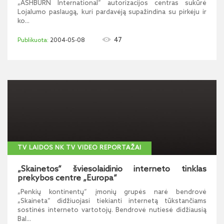
„ASHBURN International“ autorizacijos centras sukūrė
Lojalumo paslaugą, kuri pardavėją supažindina su pirkėju ir
ko...
47
2004-05-08
TV LAIDOS NK TV VIDEO REPORTAŽAI
„Skainetos“ šviesolaidinio interneto tinklas
prekybos centre „Europa“
„Penkių kontinentų“ įmonių grupės narė bendrovė
„Skaineta“ didžiuojasi tiekianti internetą tūkstančiams
sostinės interneto vartotojų. Bendrovė nutiesė didžiausią
Bal...