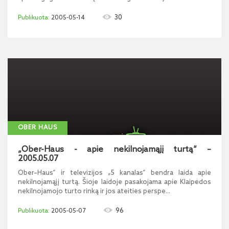
30
2005-05-14
OBER HAUS
„Ober-Haus - apie nekilnojamąjį turtą“ –
2005.05.07
Ober–Haus“ ir televizijos „5 kanalas“ bendra laida apie
nekilnojamąjį turtą. Šioje laidoje pasakojama apie Klaipėdos
nekilnojamojo turto rinką ir jos ateities perspe...
96
2005-05-07