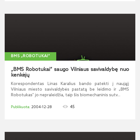
BMS „ROBOTUKAI“
„BMS Robotukai“ saugo Vilniaus savivaldybę nuo
kenkėjų
Korespondentas Linas Karalius bando patekti į naująjį
Vilniaus miesto savivaldybės pastatą be leidimo ir „BMS
Robotukas“ jo nepraleidžia, taip šis biomechaninis sutv...
45
2004-12-28