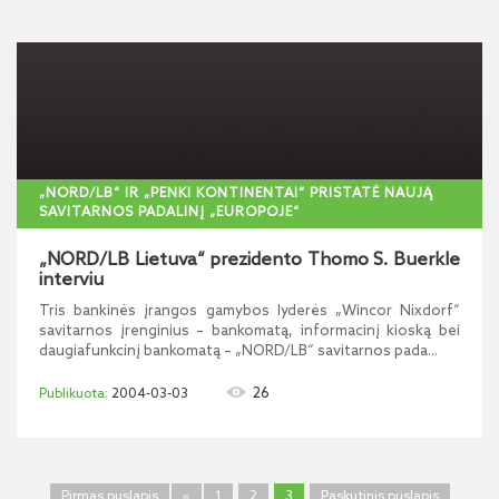
„NORD/LB“ IR „PENKI KONTINENTAI“ PRISTATĖ NAUJĄ
SAVITARNOS PADALINĮ „EUROPOJE“
„NORD/LB Lietuva“ prezidento Thomo S. Buerkle
interviu
Tris bankinės įrangos gamybos lyderės „Wincor Nixdorf“
savitarnos įrenginius – bankomatą, informacinį kioską bei
daugiafunkcinį bankomatą – „NORD/LB“ savitarnos pada...
26
2004-03-03
Pirmas puslapis
«
1
2
3
Paskutinis puslapis