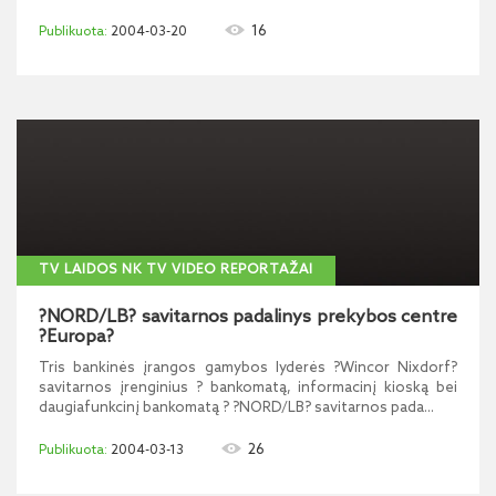
16
2004-03-20
TV LAIDOS NK TV VIDEO REPORTAŽAI
?NORD/LB? savitarnos padalinys prekybos centre
?Europa?
Tris bankinės įrangos gamybos lyderės ?Wincor Nixdorf?
savitarnos įrenginius ? bankomatą, informacinį kioską bei
daugiafunkcinį bankomatą ? ?NORD/LB? savitarnos pada...
26
2004-03-13