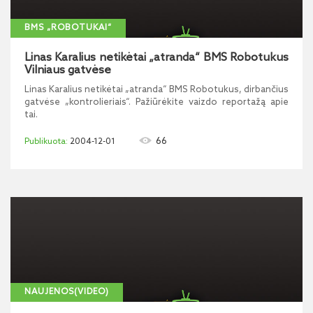
BMS „ROBOTUKAI“
Linas Karalius netikėtai „atranda“ BMS Robotukus
Vilniaus gatvėse
Linas Karalius netikėtai „atranda“ BMS Robotukus, dirbančius
gatvėse „kontrolieriais“. Pažiūrėkite vaizdo reportažą apie
tai.
66
2004-12-01
NAUJENOS(VIDEO)