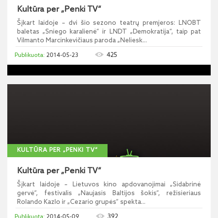
Kultūra per „Penki TV“
Šįkart laidoje – dvi šio sezono teatrų premjeros: LNOBT
baletas „Sniego karalienė“ ir LNDT „Demokratija“, taip pat
Vilmanto Marcinkevičiaus paroda „Neliesk...
425
2014-05-23
KULTŪRA PER „PENKI TV“
Kultūra per „Penki TV“
Šįkart laidoje – Lietuvos kino apdovanojimai „Sidabrinė
gervė“, festivalis „Naujasis Baltijos šokis“, režisieriaus
Rolando Kazlo ir „Cezario grupės“ spekta...
392
2014-05-09