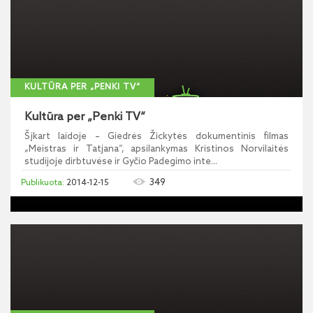
KULTŪRA PER „PENKI TV“
Kultūra per „Penki TV“
Šįkart laidoje – Giedrės Žickytės dokumentinis filmas
„Meistras ir Tatjana“, apsilankymas Kristinos Norvilaitės
studijoje dirbtuvėse ir Gyčio Padegimo inte...
349
2014-12-15