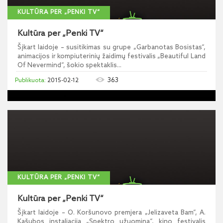
KULTŪRA PER „PENKI TV“
Kultūra per „Penki TV“
Šįkart laidoje – susitikimas su grupe „Garbanotas Bosistas“,
animacijos ir kompiuterinių žaidimų festivalis „Beautiful Land
Of Nevermind“, šokio spektaklis...
363
2015-02-12
KULTŪRA PER „PENKI TV“
Kultūra per „Penki TV“
Šįkart laidoje – O. Koršunovo premjera „Jelizaveta Bam“, A.
Kašubos instaliacija „Spektro užuomina“, kino festivalis