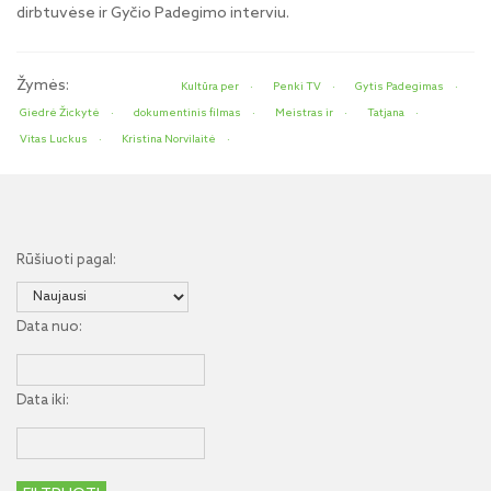
dirbtuvėse ir Gyčio Padegimo interviu.
Žymės:
Kultūra per
Penki TV
Gytis Padegimas
Giedrė Žickytė
dokumentinis filmas
Meistras ir
Tatjana
Vitas Luckus
Kristina Norvilaitė
Rūšiuoti pagal:
Data nuo:
Data iki: