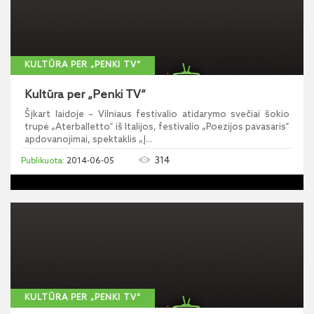
KULTŪRA PER „PENKI TV“
Kultūra per „Penki TV“
Šįkart laidoje – Vilniaus festivalio atidarymo svečiai šokio
trupė „Aterballetto“ iš Italijos, festivalio „Poezijos pavasaris“
apdovanojimai, spektaklis „Į...
314
2014-06-05
KULTŪRA PER „PENKI TV“