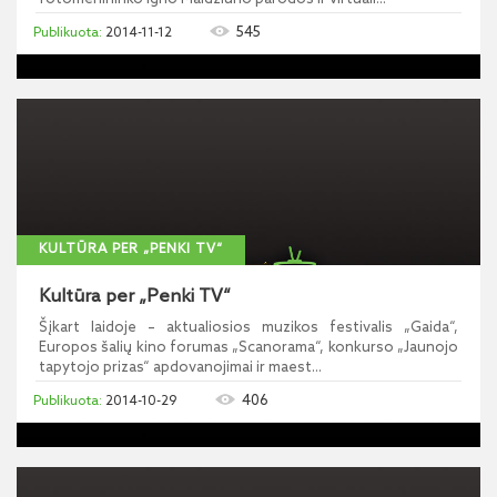
545
2014-11-12
KULTŪRA PER „PENKI TV“
Kultūra per „Penki TV“
Šįkart laidoje – aktualiosios muzikos festivalis „Gaida“,
Europos šalių kino forumas „Scanorama“, konkurso „Jaunojo
tapytojo prizas“ apdovanojimai ir maest...
406
2014-10-29