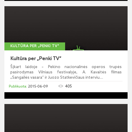
KULTŪRA PER „PENKI TV“
Kultūra per „Penki TV“
Šįkart laidoje – Pekino nacionalinės operos trupės
pasirodymas Vilniaus festivalyje, A. Kavaitės filmas
„Sangailės vasara“ ir Juozo Statkevičiaus interviu....
405
2015-06-09