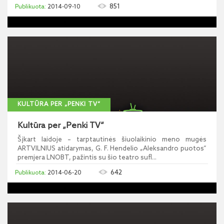
851
2014-09-10
KULTŪRA PER „PENKI TV“
Kultūra per „Penki TV“
Šįkart laidoje – tarptautinės šiuolaikinio meno mugės
ARTVILNIUS atidarymas, G. F. Hendelio „Aleksandro puotos“
premjera LNOBT, pažintis su šio teatro sufl...
642
2014-06-20