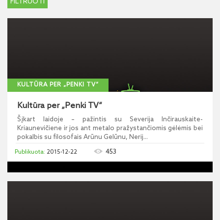
KULTŪRA PER „PENKI TV“
Kultūra per „Penki TV“
Šįkart laidoje – pažintis su Severija Inčirauskaite-
Kriaunevičiene ir jos ant metalo pražystančiomis gėlėmis bei
pokalbis su filosofais Arūnu Gelūnu, Nerij...
453
2015-12-22