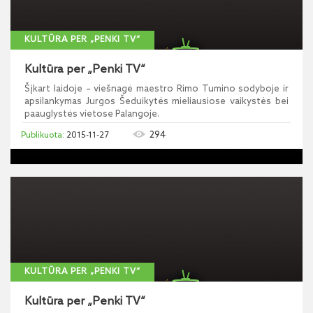
KULTŪRA PER „PENKI TV“
Kultūra per „Penki TV“
Šįkart laidoje – viešnagė maestro Rimo Tumino sodyboje ir
apsilankymas Jurgos Šeduikytės mieliausiose vaikystės bei
paauglystės vietose Palangoje.
294
2015-11-27
KULTŪRA PER „PENKI TV“
Kultūra per „Penki TV“