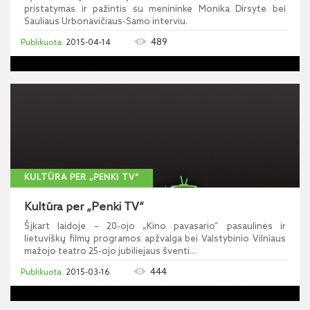
pristatymas ir pažintis su menininke Monika Dirsyte bei
Sauliaus Urbonavičiaus-Samo interviu.
489
2015-04-14
KULTŪRA PER „PENKI TV“
Kultūra per „Penki TV“
Šįkart laidoje – 20-ojo „Kino pavasario“ pasaulinės ir
lietuviškų filmų programos apžvalga bei Valstybinio Vilniaus
mažojo teatro 25-ojo jubiliejaus šventi...
444
2015-03-16