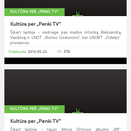
KULTŪRA PER „PENKI TV“
Kultūra per „Penki TV“
Šįkart laidoje – viešnagė pas mados istoriką Aleksandrą
Vasiljevą ir LNDT „Boriso Godunovo“ bei LNOBT „Fidelijo“
premjeros.
376
2015-05-22
KULTŪRA PER „PENKI TV“
Kultūra per „Penki TV“
Šįkart laidoje – naujo Alinos Orlovos albumo „88“