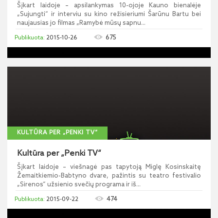
Šįkart laidoje – apsilankymas 10-ojoje Kauno bienalėje
„Sujungti“ ir interviu su kino režisieriumi Šarūnu Bartu bei
naujausias jo filmas „Ramybė mūsų sapnu...
675
2015-10-26
KULTŪRA PER „PENKI TV“
Kultūra per „Penki TV“
Šįkart laidoje – viešnagė pas tapytoją Miglę Kosinskaitę
Žemaitkiemio-Babtyno dvare, pažintis su teatro festivalio
„Sirenos“ užsienio svečių programa ir iš...
474
2015-09-22