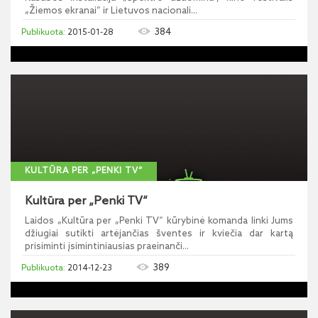
„Žiemos ekranai“ ir Lietuvos nacionali...
384
2015-01-28
KULTŪRA PER „PENKI TV“
Kultūra per „Penki TV“
Laidos „Kultūra per „Penki TV“ kūrybinė komanda linki Jums
džiugiai sutikti artėjančias šventes ir kviečia dar kartą
prisiminti įsimintiniausias praeinanči...
389
2014-12-23