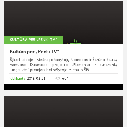
KULTŪRA PER „PENKI TV“
Kultūra per „Penki TV“
Šįkart laidoje – viešnagė tapytojų Nomedos ir Šarūno Saukų
namuose Dusetose, projekto „Flamenko ir sutartinių
jungtuvės“ premjera bei rašytojo Michailo Šiš...
604
2015-02-26