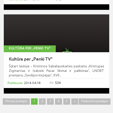
KULTŪRA PER „PENKI TV“
Kultūra per „Penki TV“
Šįkart laidoje – Kristinos Sabaliauskaitės paskaita „Kristupas
Zigmantas ir Izabelė Pacai: likimai ir palikimas“, LNOBT
premjera „Sevilijos kirpėjas“, XVII...
534
2014-04-18
Pirmas puslapis
1
2
3
4
5
»
Paskutinis puslapis