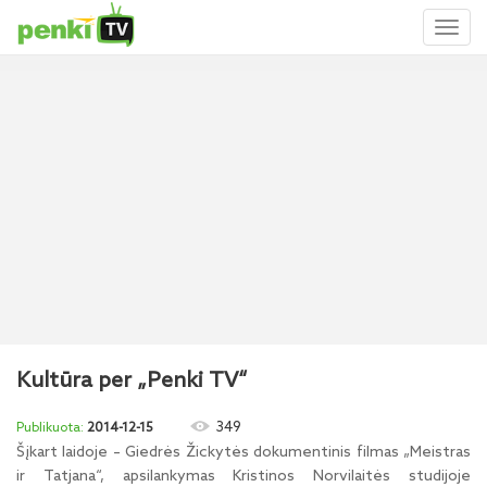
Toggl
naviga
Kultūra per „Penki TV“
349
2014-12-15
Šįkart laidoje – Giedrės Žickytės dokumentinis filmas „Meistras
ir Tatjana“, apsilankymas Kristinos Norvilaitės studijoje