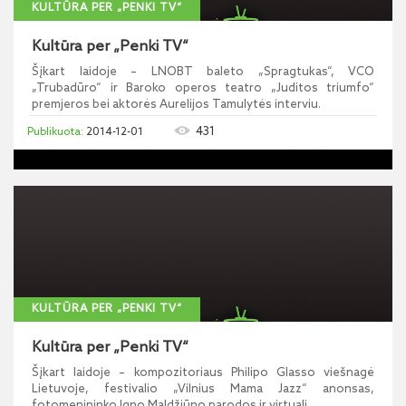
KULTŪRA PER „PENKI TV“
Kultūra per „Penki TV“
Šįkart laidoje – LNOBT baleto „Spragtukas“, VCO
„Trubadūro“ ir Baroko operos teatro „Juditos triumfo“
premjeros bei aktorės Aurelijos Tamulytės interviu.
431
2014-12-01
KULTŪRA PER „PENKI TV“
Kultūra per „Penki TV“
Šįkart laidoje – kompozitoriaus Philipo Glasso viešnagė
Lietuvoje, festivalio „Vilnius Mama Jazz“ anonsas,
fotomenininko Igno Maldžiūno parodos ir virtuali...