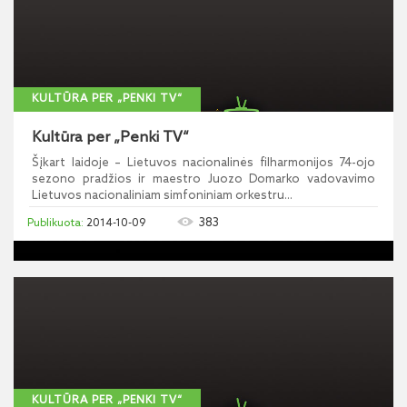
KULTŪRA PER „PENKI TV“
Kultūra per „Penki TV“
Šįkart laidoje – Lietuvos nacionalinės filharmonijos 74-ojo
sezono pradžios ir maestro Juozo Domarko vadovavimo
Lietuvos nacionaliniam simfoniniam orkestru...
383
2014-10-09
KULTŪRA PER „PENKI TV“