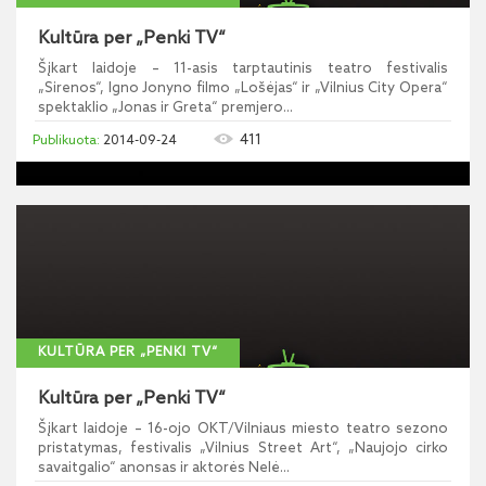
Kultūra per „Penki TV“
Šįkart laidoje – 11-asis tarptautinis teatro festivalis
„Sirenos“, Igno Jonyno filmo „Lošėjas“ ir „Vilnius City Opera“
spektaklio „Jonas ir Greta“ premjero...
411
2014-09-24
KULTŪRA PER „PENKI TV“
Kultūra per „Penki TV“
Šįkart laidoje – 16-ojo OKT/Vilniaus miesto teatro sezono
pristatymas, festivalis „Vilnius Street Art“, „Naujojo cirko
savaitgalio“ anonsas ir aktorės Nelė...