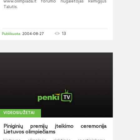
www.olimpiada.lt forumo nugalėtojas Remigijus
Talutis.
13
2004-08-27
VIDEOSIUŽETAI
Piniginių premijų įteikimo ceremonija
Lietuvos olimpiečiams