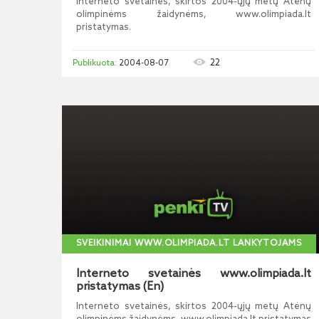
Interneto svetainės, skirtos 2004-ųjų metų Atėnų
olimpinėms žaidynėms, www.olimpiada.lt
pristatymas.
22
2004-08-07
SVEIKINIMAI WWW.OLIMPIADA.LT LANKYTOJAMS
Interneto svetainės www.olimpiada.lt
pristatymas (En)
Interneto svetainės, skirtos 2004-ųjų metų Atėnų