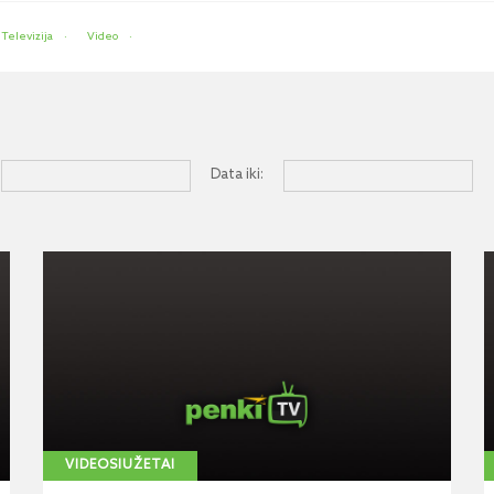
Televizija
Video
Data iki:
VIDEOSIUŽETAI