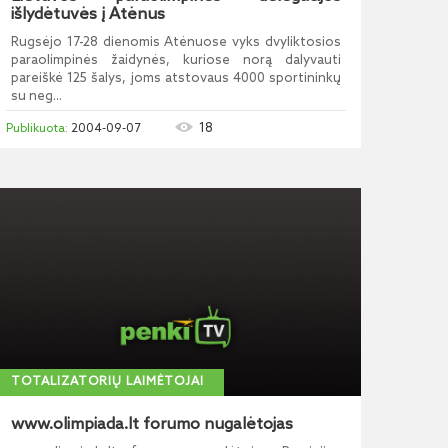
išlydėtuvės į Atėnus
Rugsėjo 17-28 dienomis Atėnuose vyks dvyliktosios
paraolimpinės žaidynės, kuriose norą dalyvauti
pareiškė 125 šalys, joms atstovaus 4000 sportininkų
su neg...
18
2004-09-07
TOTALIZATORIŲ LAIMĖTOJAI
www.olimpiada.lt forumo nugalėtojas