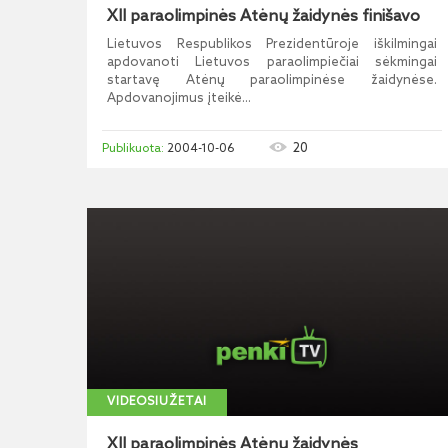
XII paraolimpinės Atėnų žaidynės finišavo
Lietuvos Respublikos Prezidentūroje iškilmingai
apdovanoti Lietuvos paraolimpiečiai sėkmingai
startavę Atėnų paraolimpinėse žaidynėse.
Apdovanojimus įteikė...
20
2004-10-06
VIDEOSIUŽETAI
XII paraolimpinės Atėnų žaidynės