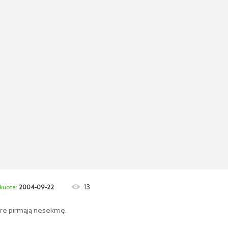
13
2004-09-22
yrė pirmąją nesėkmę.