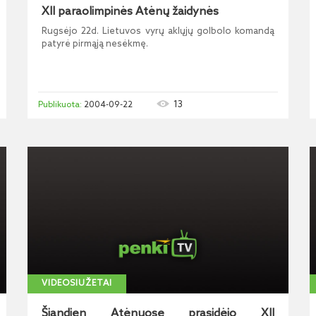
XII paraolimpinės Atėnų žaidynės
Rugsėjo 22d. Lietuvos vyrų aklųjų golbolo komandą
patyrė pirmąją nesėkmę.
13
2004-09-22
VIDEOSIUŽETAI
Šiandien Atėnuose prasidėjo XII