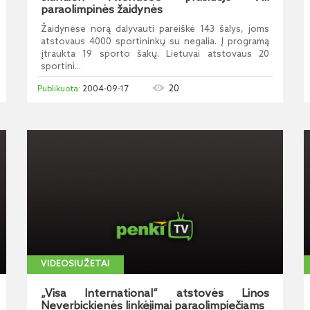
paraolimpinės žaidynės
Žaidynėse norą dalyvauti pareiškė 143 šalys, joms
atstovaus 4000 sportininkų su negalia. Į programą
įtraukta 19 sporto šakų. Lietuvai atstovaus 20
sportini...
20
2004-09-17
VIDEOSIUŽETAI
„Visa International“ atstovės Linos
Neverbickienės linkėjimai paraolimpiečiams