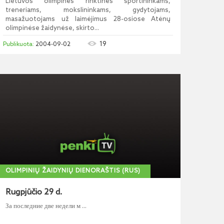
Lietuvos olimpinės rinktinės sportininkams,
treneriams, mokslininkams, gydytojams,
masažuotojams už laimėjimus 28-osiose Atėnų
olimpinėse žaidynėse, skirto...
19
2004-09-02
OLIMPINIŲ ŽAIDYNIŲ DIENORAŠTIS (RUS)
Rugpjūčio 29 d.
За последние две недели м ...