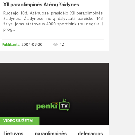
XII paraolimpinės Atėnų žaidynės
Rugsėjo 18d. Atėnuose prasidėjo XII paraolimpinės
žaidynės. Žaidynėse norą dalyvauti pareiškė 143
šalys, joms atstovaus 4000 sportininkų su negalia. Į
prog...
12
2004-09-20
VIDEOSIUŽETAI
Lietuvos paraolimpinės delegacijos