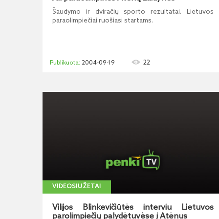
Šaudymo ir dviračių sporto rezultatai. Lietuvos
paraolimpiečiai ruošiasi startams.
22
2004-09-19
VIDEOSIUŽETAI
Vilijos Blinkevičiūtės interviu Lietuvos
parolimpiečių palydėtuvėse į Atėnus