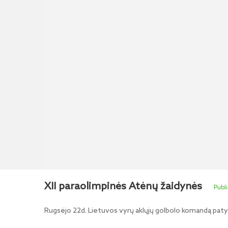
XII paraolimpinės Atėnų žaidynės
Rugsėjo 22d. Lietuvos vyrų aklųjų golbolo komandą pat