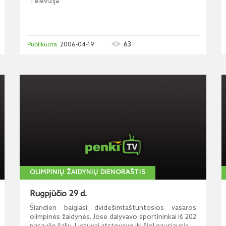
Televizija
63
2006-04-19
OLIMPINIŲ ŽAIDYNIŲ DIENORAŠTIS
Rugpjūčio 29 d.
Šiandien baigiasi dvidešimtaštuntosios vasaros
olimpinės žaidynės. Jose dalyvavo sportininkai iš 202