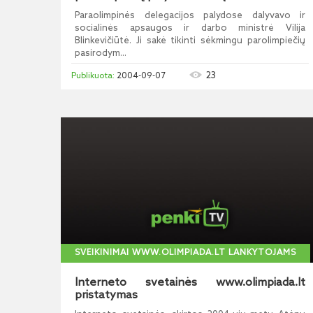
Paraolimpinės delegacijos palydose dalyvavo ir
socialinės apsaugos ir darbo ministrė Vilija
Blinkevičiūtė. Ji sakė tikinti sėkmingu parolimpiečių
pasirodym...
23
2004-09-07
SVEIKINIMAI WWW.OLIMPIADA.LT LANKYTOJAMS
Interneto svetainės www.olimpiada.lt
pristatymas