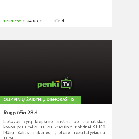
4
2004-08-29
OLIMPINIŲ ŽAIDYNIŲ DIENORAŠTIS
Rugpjūčio 28 d.
Lietuvos vyrų krepšinio rinktinė po dramatiškos
kovos pralaimėjo Italijos krepšinio rinktinei 91:100.
Mūsų šalies rinktinės gretose rezultatyviausiai
žaidė...