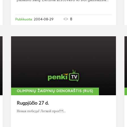
pasaulio šalių. Lietuvai atstovavo iki šiol gausiausia...
8
2004-08-29
OLIMPINIŲ ŽAIDYNIŲ DIENORAŠTIS (RUS)
Rugpjūčio 27 d.
Новая победа! Легкой прог...