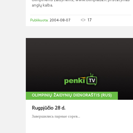
olimpinėms žaidynėms, www.olimpiada.lt pristatymas
anglų kalba.
17
2004-08-07
OLIMPINIŲ ŽAIDYNIŲ DIENORAŠTIS (RUS)
Rugpjūčio 28 d.
Завершились парные сорев...