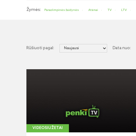
Žymės:
Paraolimpinės žaidynės
Atėnai
TV
LTV
Rūšiuoti pagal:
Data nuo:
VIDEOSIUŽETAI