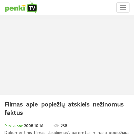
Toggl
naviga
Filmas apie popiežių atskleis nežinomus
faktus
258
2008-10-16
Dokumentinis filmas „Liudijimas“, paremtas mirusio popiežiaus