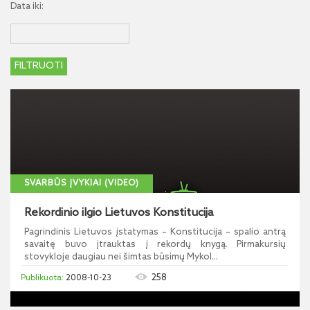
Data iki:
SVARBŪS ĮVYKIAI (VIDEO)
Rekordinio ilgio Lietuvos Konstitucija
Pagrindinis Lietuvos įstatymas – Konstitucija – spalio antrą
savaitę buvo įtrauktas į rekordų knygą. Pirmakursių
stovykloje daugiau nei šimtas būsimų Mykol...
258
2008-10-23