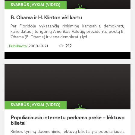
SVARBŪS ĮVYKIAI (VIDEO)
B. Obama ir H. Klinton vėl kartu
Per Floridoje vykstančią rinkiminę kampaniją demokratų
kandidatas į Jungtinių Amerikos Valstijų prezidento postą B.
Obama (B. Obama) ir viena demokratų lyd...
212
2008-10-21
SVARBŪS ĮVYKIAI (VIDEO)
Populiariausia internetu perkama prekė – lėktuvo
bilietai
Rinkos tyrimų duomenimis, lėktuvų bilietai yra populiariausia