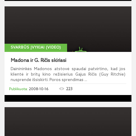
SVARBŪS ĮVYKIAI (VIDEO)
Madona ir G. Ričis skiriasi
Dainininkės Madonos atstovė spaudai patvirtino, kad jos
klientė ir britų kino režisierius Gajus Ričis (Guy Ritchie)
nusprendė išsiskirti. Poros sprendimas ...
223
2008-10-16