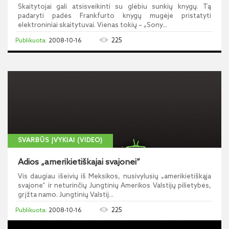
Skaitytojai gali atsisveikinti su glėbiu sunkių knygų. Tą
padaryti padės Frankfurto knygų mugėje pristatyti
elektroniniai skaitytuvai. Vienas tokių – „Sony...
225
2008-10-16
SVARBŪS ĮVYKIAI (VIDEO)
Adios „amerikietiškajai svajonei“
Vis daugiau išeivių iš Meksikos, nusivylusių „amerikietiškąja
svajone“ ir neturinčių Jungtinių Amerikos Valstijų pilietybės,
grįžta namo. Jungtinių Valstij...
225
2008-10-16