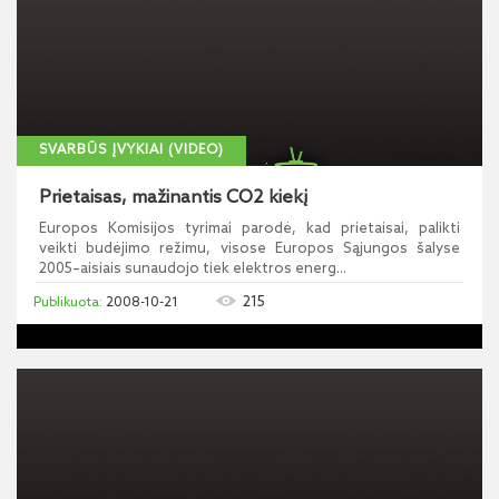
SVARBŪS ĮVYKIAI (VIDEO)
Prietaisas, mažinantis CO2 kiekį
Europos Komisijos tyrimai parodė, kad prietaisai, palikti
veikti budėjimo režimu, visose Europos Sąjungos šalyse
2005–aisiais sunaudojo tiek elektros energ...
215
2008-10-21