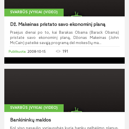
SVARBŪS ĮVYKIAI (VIDEO)
Dž. Makeinas pristato savo ekonominį planą
Praėjus dienai po to, kai Barakas Obama (Barack Obama)
pristatė savo ekonominį planą, Džonas Makeinas (John
McCain) pateikė savąją programą dėl mokesčių ma...
191
2008-10-15
SVARBŪS ĮVYKIAI (VIDEO)
Bankininkų maldos
Kol viso pasaulio vyriausybės kuria bankų gelbėjimo planus,