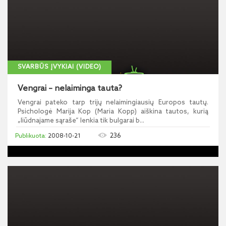
SVARBŪS ĮVYKIAI (VIDEO)
Vengrai – nelaiminga tauta?
Vengrai pateko tarp trijų nelaimingiausių Europos tautų.
Psichologė Marija Kop (Maria Kopp) aiškina tautos, kurią
„liūdnajame sąraše“ lenkia tik bulgarai b...
236
2008-10-21