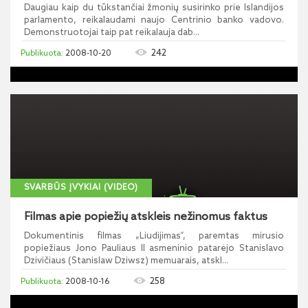
Daugiau kaip du tūkstančiai žmonių susirinko prie Islandijos
parlamento, reikalaudami naujo Centrinio banko vadovo.
Demonstruotojai taip pat reikalauja dab...
242
2008-10-20
SVARBŪS ĮVYKIAI (VIDEO)
Filmas apie popiežių atskleis nežinomus faktus
Dokumentinis filmas „Liudijimas“, paremtas mirusio
popiežiaus Jono Pauliaus II asmeninio patarėjo Stanislavo
Dzivičiaus (Stanislaw Dziwsz) memuarais, atskl...
258
2008-10-16