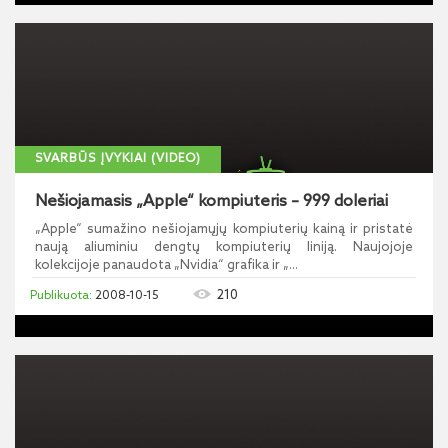
SVARBŪS ĮVYKIAI (VIDEO)
Nešiojamasis „Apple“ kompiuteris – 999 doleriai
„Apple“ sumažino nešiojamųjų kompiuterių kainą ir pristatė
naują aliuminiu dengtų kompiuterių liniją. Naujojoje
kolekcijoje panaudota „Nvidia“ grafika ir „...
210
2008-10-15