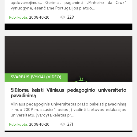
apdovanojimus,. Gėrimai, pagaminti „Pinheiro da Cruz“
vynuogyne, esančiame Portugalijos pietuo...
229
2008-10-20
SVARBŪS ĮVYKIAI (VIDEO)
Siūloma keisti Vilniaus pedagoginio universiteto
pavadinimą
Vilniaus pedagoginis universitetas prašo pakeisti pavadinimą
ir nuo 2009 m. sausio 1-osios jį vadinti Lietuvos edukacijos
universitetu. Įvardyta keletas pr...
271
2008-10-20