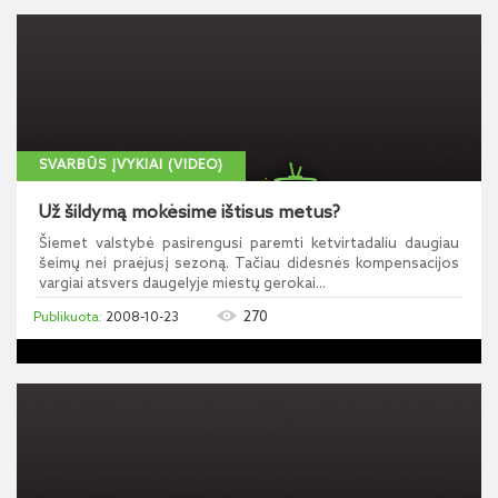
SVARBŪS ĮVYKIAI (VIDEO)
Už šildymą mokėsime ištisus metus?
Šiemet valstybė pasirengusi paremti ketvirtadaliu daugiau
šeimų nei praėjusį sezoną. Tačiau didesnės kompensacijos
vargiai atsvers daugelyje miestų gerokai...
270
2008-10-23