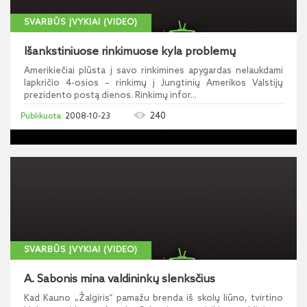
SVARBŪS ĮVYKIAI (VIDEO)
Išankstiniuose rinkimuose kyla problemų
Amerikiečiai plūsta į savo rinkimines apygardas nelaukdami
lapkričio 4-osios – rinkimų į Jungtinių Amerikos Valstijų
prezidento postą dienos. Rinkimų infor...
240
2008-10-23
SVARBŪS ĮVYKIAI (VIDEO)
A. Sabonis mina valdininkų slenksčius
Kad Kauno „Žalgiris“ pamažu brenda iš skolų liūno, tvirtino