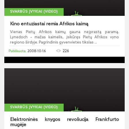
SVARBŪS ĮVYKIAI (VIDEO)
Kino entuziastai remia Afrikos kaimą
Vienas Pietų Afrikos kaimų gauna neįprastą paramą.
Lynedoch – mažas kaimelis, įsikūręs Pietų Afrikos vyno
regiono širdyje. Pagrindinis gyvenvietės tikslas ...
226
2008-10-16
SVARBŪS ĮVYKIAI (VIDEO)
Elektroninės knygos revoliucija Frankfurto
mugėje