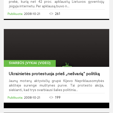
prekė, kurią net 42 proc. apklaustų Lietuvos gyventojų
įsigyja internetu. Per apklausą buvo n...
261
2008-10-21
SVARBŪS ĮVYKIAI (VIDEO)
Ukrainietės protestuoja prieš „nešvarią“ politiką
Jaunų moterų aktyvisčių grupė Kijevo Nepriklausomybės
aikštėje surengė muštynes purve. Tai protesto akcija,
siekianti, kad trys svarbiausi šalies politinia...
199
2008-10-21