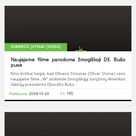
SVARBŪS ĮVYKIAI (VIDEO)
Naujajame filme parodoma žmogiškoji Dž. Bušo
pusė
Kino kritikai teigia, kad Oliveris Stounas (Oliver Stone) savo
naujajame filme „W“ atskleidė žmogiškąją Jungtinių Amerikos
Valstijų prezidento Džordžo Bušo...
195
2008-10-20