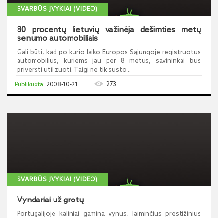
SVARBŪS ĮVYKIAI (VIDEO)
80 procentų lietuvių važinėja dešimties metų
senumo automobiliais
Gali būti, kad po kurio laiko Europos Sąjungoje registruotus
automobilius, kuriems jau per 8 metus, savininkai bus
priversti utilizuoti. Taigi ne tik susto...
273
2008-10-21
SVARBŪS ĮVYKIAI (VIDEO)
Vyndariai už grotų
Portugalijoje kaliniai gamina vynus, laiminčius prestižinius