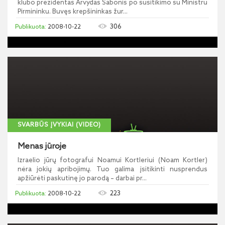
klubo prezidentas Arvydas Sabonis po susitikimo su Ministru
Pirmininku. Buvęs krepšininkas žur...
306
2008-10-22
SVARBŪS ĮVYKIAI (VIDEO)
Menas jūroje
Izraelio jūrų fotografui Noamui Kortleriui (Noam Kortler)
nėra jokių apribojimų. Tuo galima įsitikinti nusprendus
apžiūrėti paskutinę jo parodą – darbai pr...
223
2008-10-22