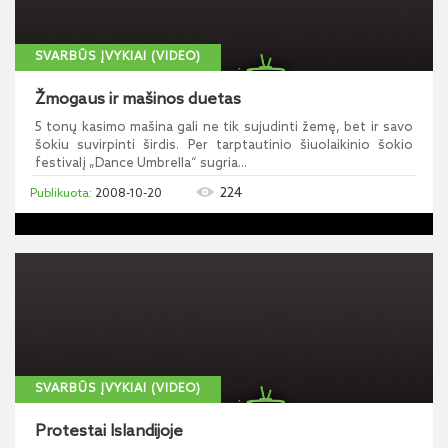
SVARBŪS ĮVYKIAI (VIDEO)
Žmogaus ir mašinos duetas
5 tonų kasimo mašina gali ne tik sujudinti žemę, bet ir savo
šokiu suvirpinti širdis. Per tarptautinio šiuolaikinio šokio
festivalį „Dance Umbrella“ sugria...
224
2008-10-20
SVARBŪS ĮVYKIAI (VIDEO)
Protestai Islandijoje