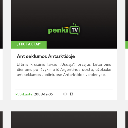
„TIK FAKTAI“
Ant seklumos Antarktidoje
Elitinis kruizinis laivas „Ušuaja“, praėjus keturioms
dienoms po išvykimo iš Argentinos uosto, užplaukė
ant seklumos , lediniuose Antarktidos vandenyse.
13
2008-12-05