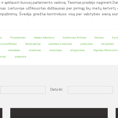
 ir apklausti buvusį parlamento vadovą. Teismas pradėjo nagrinėti Da
s. Lietuvoje užfiksuotas didžiausias per pirmąjį šių metų ketvirtį ek
ripažinimą. Švedija griežtai kontroliuos visą per valstybės sieną siu
as
Prezidentas
Valdas Adamkus
Gediminas Kirkilas
Seimas
Vyri
esų konfliktas
Darbo partija
aukštasis mokslas
įstatymas
eksportas
skandalas
studentai
mokytojas
atlyginimas
Algirdas Monkeviči
orija“
prognozė
Data iki: