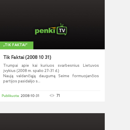
„TIK FAKTAI“
Tik Faktai (2008 10 31)
Trumpai apie kai kuriuos svarbesnius Lietuvos
įvykius (2008 m. spalio 27–31 d.)
Naują valdančiąją daugumą Seime formuojančios
partijos pasidalijo s...
71
2008-10-31