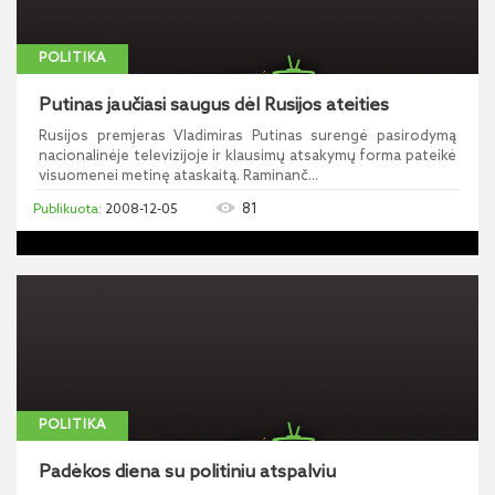
POLITIKA
Putinas jaučiasi saugus dėl Rusijos ateities
Rusijos premjeras Vladimiras Putinas surengė pasirodymą
nacionalinėje televizijoje ir klausimų atsakymų forma pateikė
visuomenei metinę ataskaitą. Raminanč...
81
2008-12-05
POLITIKA
Padėkos diena su politiniu atspalviu