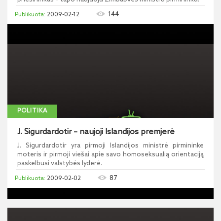
144
2009-02-12
POLITIKA
J. Sigurdardotir – naujoji Islandijos premjerė
J. Sigurdardotir yra pirmoji Islandijos ministrė pirmininkė
moteris ir pirmoji viešai apie savo homoseksualią orientaciją
paskelbusi valstybės lyderė.
87
2009-02-02