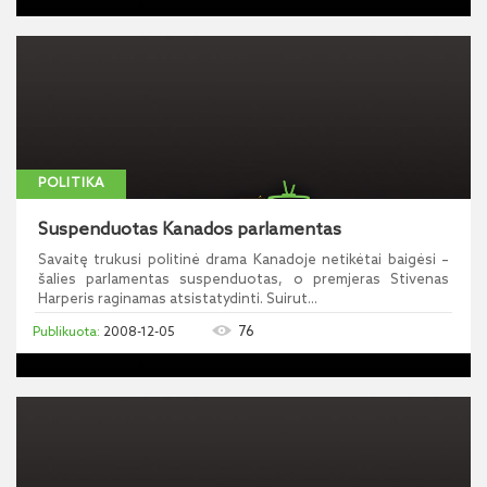
POLITIKA
Suspenduotas Kanados parlamentas
Savaitę trukusi politinė drama Kanadoje netikėtai baigėsi –
šalies parlamentas suspenduotas, o premjeras Stivenas
Harperis raginamas atsistatydinti. Suirut...
76
2008-12-05