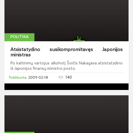
POLITIKA
Atsistatydino susikompromitavęs Japonijos
ministras
Po kaltinimų vartojus alkoholį Šoičis Nakagava atsistatydino
iš Japonijos finansų ministro posto.
140
2009-02-18