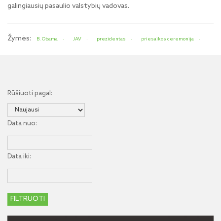
galingiausių pasaulio valstybių vadovas.
Žymės:
B. Obama
JAV
prezidentas
priesaikos ceremonija
Rūšiuoti pagal:
Data nuo:
Data iki: