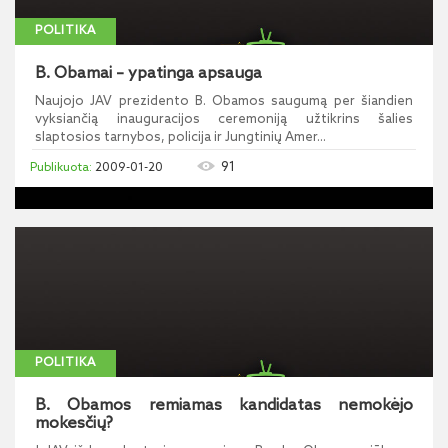
POLITIKA
B. Obamai – ypatinga apsauga
Naujojo JAV prezidento B. Obamos saugumą per šiandien
vyksiančią inauguracijos ceremoniją užtikrins šalies
slaptosios tarnybos, policija ir Jungtinių Amer...
91
2009-01-20
POLITIKA
B. Obamos remiamas kandidatas nemokėjo
mokesčių?