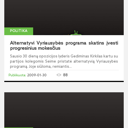
POLITIKA
Alternatyvi Vyriausybės programa skatins įvesti
progresinius mokesčius
Sausio 30 dieną opozicijos lyderis Gediminas Kirkilas kartu su
partijos kolegomis Seime pristatė alternatyvią Vyriausybės
programą. Joje siūloma, remiantis...
88
2009-01-30