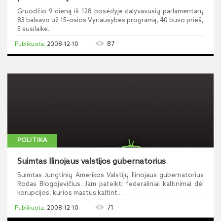
Gruodžio 9 dieną iš 128 posėdyje dalyvavusių parlamentarų
83 balsavo už 15-osios Vyriausybės programą, 40 buvo prieš,
5 susilaikė.
87
2008-12-10
POLITIKA
Suimtas Ilinojaus valstijos gubernatorius
Suimtas Jungtinių Amerikos Valstijų Ilinojaus gubernatorius
Rodas Blogojevičius. Jam pateikti federaliniai kaltinimai dėl
korupcijos, kurios mastus kaltint...
71
2008-12-10