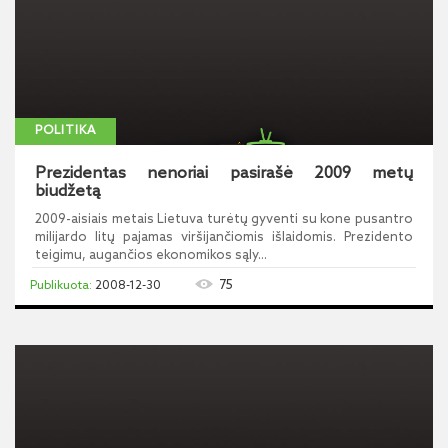
POLITIKA
Prezidentas nenoriai pasirašė 2009 metų
biudžetą
2009-aisiais metais Lietuva turėtų gyventi su kone pusantro
milijardo litų pajamas viršijančiomis išlaidomis. Prezidento
teigimu, augančios ekonomikos sąly...
75
2008-12-30