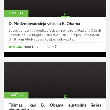
POLITIKA
D. Medvedevas sieja viltis su B. Obama
Buvusi Jungtinių Amerikos Valstijų sekretorė Madlena Olbrait
(Madeleine Albright) susitiko su Rusijos prezidentu
Dimitrijumi Medvedevu. Rusijos vadovas tei...
47
2008-11-17
POLITIKA
Tikimasi, kad B. Obama sustiprins šalies
ekonomiką