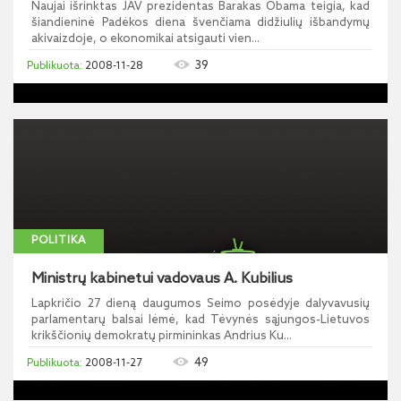
Naujai išrinktas JAV prezidentas Barakas Obama teigia, kad
šiandieninė Padėkos diena švenčiama didžiulių išbandymų
akivaizdoje, o ekonomikai atsigauti vien...
39
2008-11-28
POLITIKA
Ministrų kabinetui vadovaus A. Kubilius
Lapkričio 27 dieną daugumos Seimo posėdyje dalyvavusių
parlamentarų balsai lėmė, kad Tėvynės sąjungos-Lietuvos
krikščionių demokratų pirmininkas Andrius Ku...
49
2008-11-27