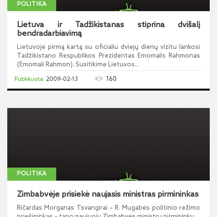
POLITIKA
Lietuva ir Tadžikistanas stiprina dvišalį
bendradarbiavimą
Lietuvoje pirmą kartą su oficialiu dviejų dienų vizitu lankosi
Tadžikistano Respublikos Prezidentas Emomalis Rahmonas
(Emomali Rahmon). Susitikime Lietuvos...
160
2009-02-13
POLITIKA
Zimbabvėje prisiekė naujasis ministras pirmininkas
Ričardas Morganas Tsvangirai – R. Mugabės politinio režimo
priešininkas – tapo naujuoju Zimbabvės ministru pirmininku.