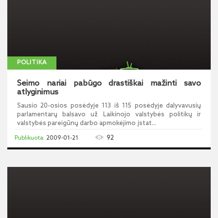
POLITIKA
Seimo nariai pabūgo drastiškai mažinti savo
atlyginimus
Sausio 20-osios posėdyje 113 iš 115 posėdyje dalyvavusių
parlamentarų balsavo už Laikinojo valstybės politikų ir
valstybės pareigūnų darbo apmokėjimo įstat...
92
2009-01-21