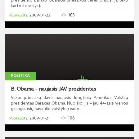
prezidento Barako Obamos priesaikos ceremonijos, ją teko
kartoti dar sykį.
103
2009-01-22
POLITIKA
B. Obama – naujasis JAV prezidentas
Vakar priesaiką davė naujasis Jungtinių Amerikos Valstijų
prezidentas Barakas Obama. Nuo šiol jis – jau 44-asis vienos
galingiausių pasaulio valstybių vado...
106
2009-01-21