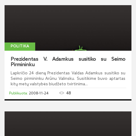
POLITIKA
Prezidentas V. Adamkus susitiko su Seimo
Pirmininku
Lapkričio 24 dieną Prezidentas Valdas Adamkus susitiko su
Seimo pirmininku Arūnu Valinsku. Susitikime buvo aptartas
kitų metų valstybės biudžeto tvirtinima...
48
2008-11-24