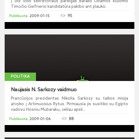
Į JAV iždo sekretoriaus pareigas Barako Obamos siūlomo
Timočio Geifnerio kandidatūra pakibo ant plauko.
95
2009-01-15
POLITIKA
Naujasis N. Sarkozy vaidmuo
Prancūzijos prezidentas Nikolia Sarkozy su taikos misija
atvyko į Artimuosius Rytus. Pirmiausia jis susitiko su Egipto
vadovu Hosniu Mubaraku, vėliau apsil...
88
2009-01-06