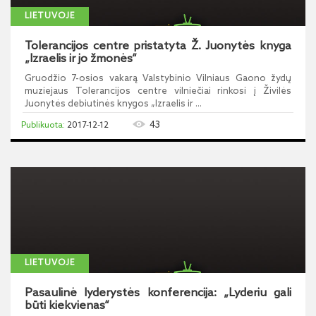
LIETUVOJE
Tolerancijos centre pristatyta Ž. Juonytės knyga
„Izraelis ir jo žmonės“
Gruodžio 7-osios vakarą Valstybinio Vilniaus Gaono žydų
muziejaus Tolerancijos centre vilniečiai rinkosi į Živilės
Juonytės debiutinės knygos „Izraelis ir ...
43
2017-12-12
LIETUVOJE
Pasaulinė lyderystės konferencija: „Lyderiu gali
būti kiekvienas“