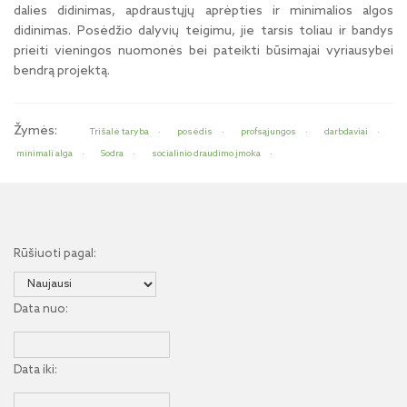
dalies didinimas, apdraustųjų aprėpties ir minimalios algos
didinimas. Posėdžio dalyvių teigimu, jie tarsis toliau ir bandys
prieiti vieningos nuomonės bei pateikti būsimajai vyriausybei
bendrą projektą.
Žymės:
Trišalė taryba
posėdis
profsąjungos
darbdaviai
minimali alga
Sodra
socialinio draudimo įmoka
Rūšiuoti pagal:
Data nuo:
Data iki: