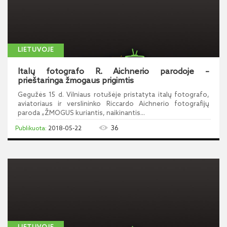
LIETUVOJE
Italų fotografo R. Aichnerio parodoje –
prieštaringa žmogaus prigimtis
Gegužės 15 d. Vilniaus rotušėje pristatyta italų fotografo,
aviatoriaus ir verslininko Riccardo Aichnerio fotografijų
paroda „ŽMOGUS kuriantis, naikinantis...
36
2018-05-22