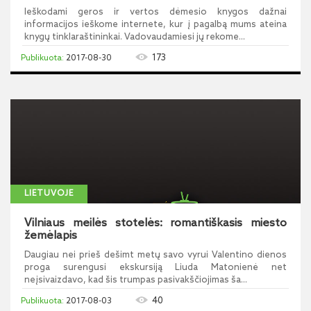
Ieškodami geros ir vertos dėmesio knygos dažnai
informacijos ieškome internete, kur į pagalbą mums ateina
knygų tinklaraštininkai. Vadovaudamiesi jų rekome...
173
2017-08-30
LIETUVOJE
Vilniaus meilės stotelės: romantiškasis miesto
žemėlapis
Daugiau nei prieš dešimt metų savo vyrui Valentino dienos
proga surengusi ekskursiją Liuda Matonienė net
neįsivaizdavo, kad šis trumpas pasivakščiojimas ša...
40
2017-08-03