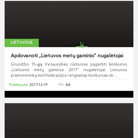
LIETUVOJE
Apdovanoti „Lietuvos metų gaminio“ nugalėtojai
Gruodžio 15-ąją Vyriausybės rūmuose pagerbti konkurso
„Lietuvos metų gaminys 2017“ nugalėtojai. Lietuvos
pramonininkų konfederacijos rengiamas konkursas sk...
66
2017-12-19