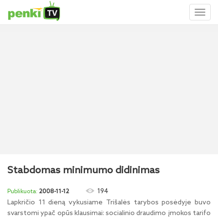
Toggl
naviga
Stabdomas minimumo didinimas
194
2008-11-12
Lapkričio 11 dieną vykusiame Trišalės tarybos posėdyje buvo
svarstomi ypač opūs klausimai: socialinio draudimo įmokos tarifo