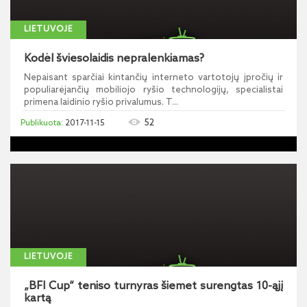
LIETUVOJE
Kodėl šviesolaidis nepralenkiamas?
Nepaisant sparčiai kintančių interneto vartotojų įpročių ir
populiarėjančių mobiliojo ryšio technologijų, specialistai
primena laidinio ryšio privalumus. T...
52
2017-11-15
LIETUVOJE
„BFI Cup“ teniso turnyras šiemet surengtas 10-ąjį
kartą