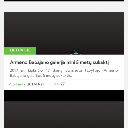
LIETUVOJE
Armeno Babajano galerija mini 5 metų sukaktį
2017 m. lapkričio 17 dieną paminėta tapytojo Armeno
Babajano galerijos 5 metų sukaktis.
77
2017-11-21