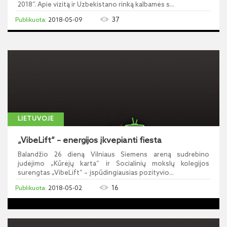
2018“. Apie vizitą ir Uzbekistano rinką kalbamės s...
37
2018-05-09
LIETUVOJE
„VibeLift“ – energijos įkvepianti fiesta
Balandžio 26 dieną Vilniaus Siemens areną sudrebino
judėjimo „Kūrėjų karta“ ir Socialinių mokslų kolegijos
surengtas „VibeLift“ – įspūdingiausias pozityvio...
16
2018-05-02