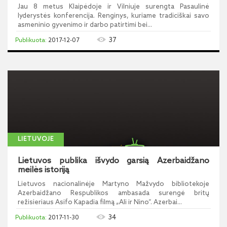
Jau 8 metus Klaipėdoje ir Vilniuje surengta Pasaulinė
lyderystės konferencija. Renginys, kuriame tradiciškai savo
asmeninio gyvenimo ir darbo patirtimi bei...
37
2017-12-07
LIETUVOJE
Lietuvos publika išvydo garsią Azerbaidžano
meilės istoriją
Lietuvos nacionalinėje Martyno Mažvydo bibliotekoje
Azerbaidžano Respublikos ambasada surengė britų
režisieriaus Asifo Kapadia filmą „Ali ir Nino“. Azerbai...
34
2017-11-30