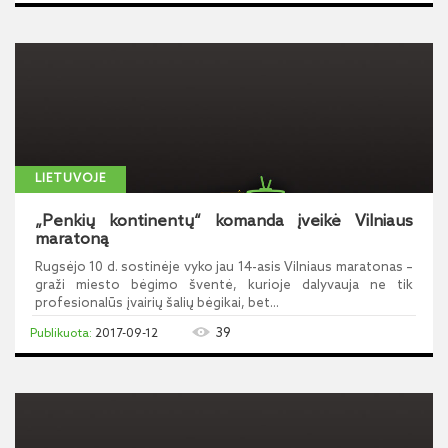
LIETUVOJE
„Penkių kontinentų“ komanda įveikė Vilniaus
maratoną
Rugsėjo 10 d. sostinėje vyko jau 14-asis Vilniaus maratonas –
graži miesto bėgimo šventė, kurioje dalyvauja ne tik
profesionalūs įvairių šalių bėgikai, bet...
39
2017-09-12