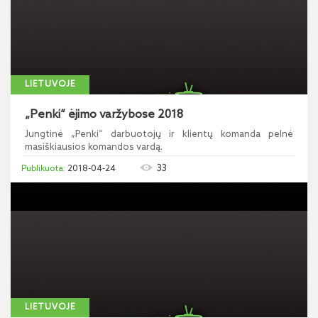
LIETUVOJE
„Penki“ ėjimo varžybose 2018
Jungtinė „Penki“ darbuotojų ir klientų komanda pelnė
masiškiausios komandos vardą.
33
2018-04-24
LIETUVOJE