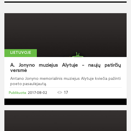
LIETUVOJE
A. Jonyno muziejus Alytuje – naujų patirčių
versmė
Antano Jonyno memorialinis muziejus Alytuje kviečia pažinti
poeto pasaulėjautą.
17
2017-08-02