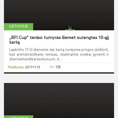
LIETUVOJE
„BFI Cup“ teniso turnyras šiemet surengtas 10-ąjį
kartą
Lapkričio 11-12 dienomis dar kartą turėjome progos įsitikinti,
kad aristokratiškasis tenisas, skatinantis sveikai gyventi ir
džentelmeniškai konkuruoti, it...
135
2017-11-15