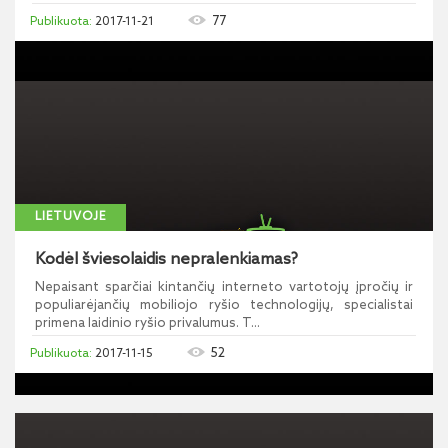
77
2017-11-21
LIETUVOJE
Kodėl šviesolaidis nepralenkiamas?
Nepaisant sparčiai kintančių interneto vartotojų įpročių ir
populiarėjančių mobiliojo ryšio technologijų, specialistai
primena laidinio ryšio privalumus. T...
52
2017-11-15