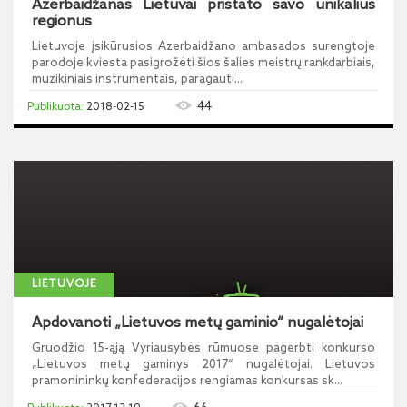
Azerbaidžanas Lietuvai pristato savo unikalius
regionus
Lietuvoje įsikūrusios Azerbaidžano ambasados surengtoje
parodoje kviesta pasigrožėti šios šalies meistrų rankdarbiais,
muzikiniais instrumentais, paragauti...
44
2018-02-15
LIETUVOJE
Apdovanoti „Lietuvos metų gaminio“ nugalėtojai
Gruodžio 15-ąją Vyriausybės rūmuose pagerbti konkurso
„Lietuvos metų gaminys 2017“ nugalėtojai. Lietuvos
pramonininkų konfederacijos rengiamas konkursas sk...