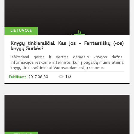
LIETUVOJE
Knygų tinklaraščiai. Kas jos – Fantastiškų (-os)
knygų žiurkės?
Ieškodami geros ir vertos dėmesio knygos dažnai
informacijos ieškome internete, kur į pagalbą mums ateina
knygų tinklaraštininkai. Vadovaudamiesi jų rekome...
173
2017-08-30