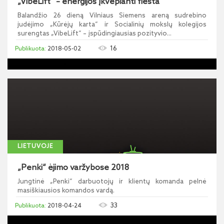
„VibeLift“ – energijos įkvepianti fiesta
Balandžio 26 dieną Vilniaus Siemens areną sudrebino
judėjimo „Kūrėjų karta“ ir Socialinių mokslų kolegijos
surengtas „VibeLift“ – įspūdingiausias pozityvio...
16
2018-05-02
LIETUVOJE
„Penki“ ėjimo varžybose 2018
Jungtinė „Penki“ darbuotojų ir klientų komanda pelnė
masiškiausios komandos vardą.
33
2018-04-24