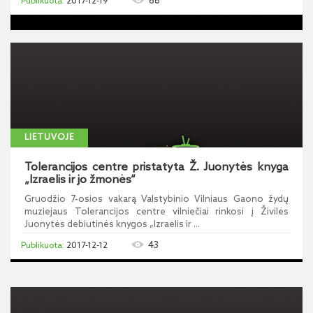
66
2017-12-19
LIETUVOJE
Tolerancijos centre pristatyta Ž. Juonytės knyga
„Izraelis ir jo žmonės“
Gruodžio 7-osios vakarą Valstybinio Vilniaus Gaono žydų
muziejaus Tolerancijos centre vilniečiai rinkosi į Živilės
Juonytės debiutinės knygos „Izraelis ir ...
43
2017-12-12