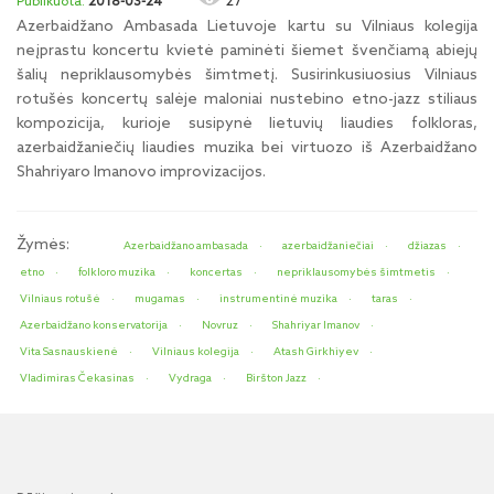
27
2018-03-24
Azerbaidžano Ambasada Lietuvoje kartu su Vilniaus kolegija
neįprastu koncertu kvietė paminėti šiemet švenčiamą abiejų
šalių nepriklausomybės šimtmetį. Susirinkusiuosius Vilniaus
rotušės koncertų salėje maloniai nustebino etno-jazz stiliaus
kompozicija, kurioje susipynė lietuvių liaudies folkloras,
azerbaidžaniečių liaudies muzika bei virtuozo iš Azerbaidžano
Shahriyaro Imanovo improvizacijos.
Žymės:
Azerbaidžano ambasada
azerbaidžaniečiai
džiazas
etno
folkloro muzika
koncertas
nepriklausomybės šimtmetis
Vilniaus rotušė
mugamas
instrumentinė muzika
taras
Azerbaidžano konservatorija
Novruz
Shahriyar Imanov
Vita Sasnauskienė
Vilniaus kolegija
Atash Girkhiyev
Vladimiras Čekasinas
Vydraga
Biršton Jazz