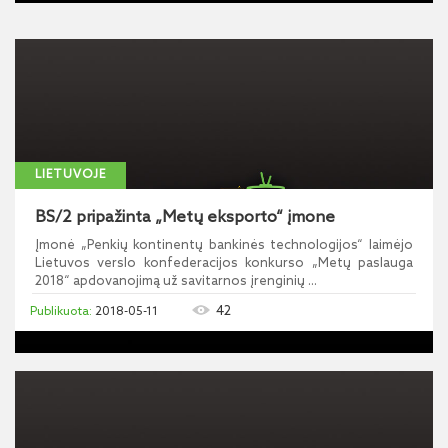
LIETUVOJE
BS/2 pripažinta „Metų eksporto“ įmone
Įmonė „Penkių kontinentų bankinės technologijos“ laimėjo
Lietuvos verslo konfederacijos konkurso „Metų paslauga
2018“ apdovanojimą už savitarnos įrenginių ...
42
2018-05-11