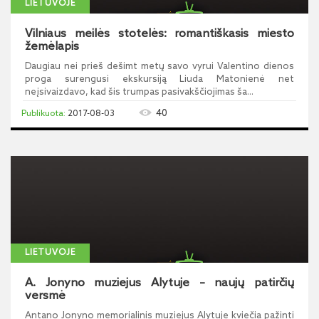
LIETUVOJE
Vilniaus meilės stotelės: romantiškasis miesto
žemėlapis
Daugiau nei prieš dešimt metų savo vyrui Valentino dienos
proga surengusi ekskursiją Liuda Matonienė net
neįsivaizdavo, kad šis trumpas pasivakščiojimas ša...
40
2017-08-03
LIETUVOJE
A. Jonyno muziejus Alytuje – naujų patirčių
versmė
Antano Jonyno memorialinis muziejus Alytuje kviečia pažinti