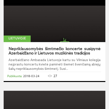
LIETUVOJE
Nepriklausomybės šimtmečio koncerte susipynė
Azerbaidžano ir Lietuvos muzikinės tradicijos
Azerbaidžano Ambasada Lietuvoje kartu su Vilniaus kolegija
neįprastu koncertu kvietė paminėti šiemet švenčiamą abiejų
šalių nepriklausomybės šimtmetį. Susi...
27
2018-03-24