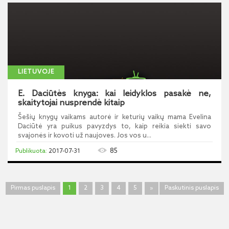
LIETUVOJE
E. Daciūtės knyga: kai leidyklos pasakė ne,
skaitytojai nusprendė kitaip
Šešių knygų vaikams autorė ir keturių vaikų mama Evelina
Daciūtė yra puikus pavyzdys to, kaip reikia siekti savo
svajonės ir kovoti už naujoves. Jos vos u...
85
2017-07-31
Pirmas puslapis
1
2
3
4
5
»
Paskutinis puslapis