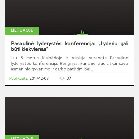
LIETUVOJE
Pasaulinė lyderystės konferencija: „Lyderiu gali
būti kiekvienas“
Jau 8 metus Klaipėdoje ir Vilniuje surengta Pasaulinė
lyderystės konferencija. Renginys, kuriame tradiciškai savo
asmeninio gyvenimo ir darbo patirtimi bei...
37
2017-12-07