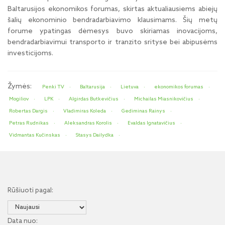
Baltarusijos ekonomikos forumas, skirtas aktualiausiems abiejų
šalių ekonominio bendradarbiavimo klausimams. Šių metų
forume ypatingas dėmesys buvo skiriamas inovacijoms,
bendradarbiavimui transporto ir tranzito srityse bei abipusėms
investicijoms.
Žymės:
Penki TV
Baltarusija
Lietuva
ekonomikos forumas
Mogiliov
LPK
Algirdas Butkevičius
Michailas Miasnikovičius
Robertas Dargis
Vladimiras Koleda
Gediminas Rainys
Petras Rudnikas
Aleksandras Korolis
Evaldas Ignatavičius
Vidmantas Kučinskas
Stasys Dailydka
Rūšiuoti pagal:
Data nuo: