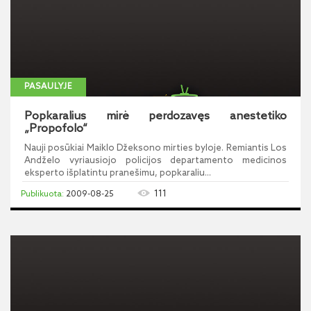
PASAULYJE
Popkaralius mirė perdozavęs anestetiko
„Propofolo“
Nauji posūkiai Maiklo Džeksono mirties byloje. Remiantis Los
Andželo vyriausiojo policijos departamento medicinos
eksperto išplatintu pranešimu, popkaraliu...
111
2009-08-25