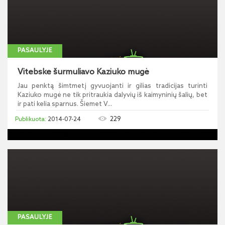
PASAULYJE
Vitebske šurmuliavo Kaziuko mugė
Jau penktą šimtmetį gyvuojanti ir gilias tradicijas turinti
Kaziuko mugė ne tik pritraukia dalyvių iš kaimyninių šalių, bet
ir pati kelia sparnus. Šiemet V...
229
2014-07-24
PASAULYJE