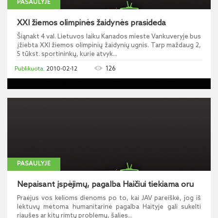
PASAULYJE
XXI žiemos olimpinės žaidynės prasideda
Šiąnakt 4 val. Lietuvos laiku Kanados mieste Vankuveryje bus
įžiebta XXI žiemos olimpinių žaidynių ugnis. Tarp maždaug 2,
5 tūkst. sportininkų, kurie atvyk...
126
2010-02-12
PASAULYJE
Nepaisant įspėjimų, pagalba Haičiui tiekiama oru
Praėjus vos kelioms dienoms po to, kai JAV pareiškė, jog iš
lėktuvų mėtoma humanitarinė pagalba Haityje gali sukelti
riaušes ar kitų rimtų problemų, šalies...