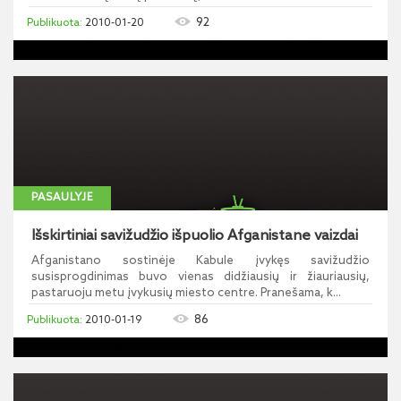
92
2010-01-20
PASAULYJE
Išskirtiniai savižudžio išpuolio Afganistane vaizdai
Afganistano sostinėje Kabule įvykęs savižudžio
susisprogdinimas buvo vienas didžiausių ir žiauriausių,
pastaruoju metu įvykusių miesto centre. Pranešama, k...
86
2010-01-19