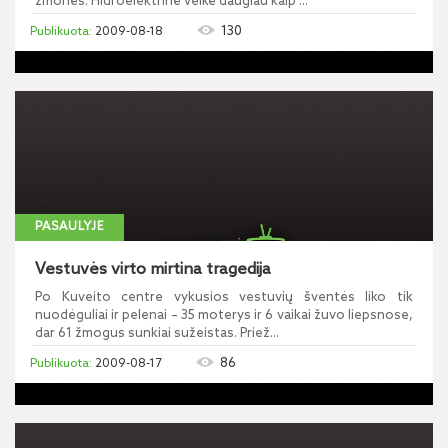
žmonės. Hidroelektrinė veikė daugiau kaip ...
130
2009-08-18
PASAULYJE
Vestuvės virto mirtina tragedija
Po Kuveito centre vykusios vestuvių šventės liko tik
nuodėguliai ir pelenai – 35 moterys ir 6 vaikai žuvo liepsnose,
dar 61 žmogus sunkiai sužeistas. Priež...
86
2009-08-17