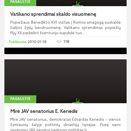
PASAULYJE
Vatikano sprendimai skaldo visuomenę
Popiežiaus Benedikto XVI vizitas į Romos sinagogą suskaldė
Italijos žydų bendruomenę. Vatikano sprendimas popiežių
Pijų XII paskelbti šventuoju supykdė tuo...
118
2010-01-18
PASAULYJE
Mirė JAV senatorius E. Kenedis
Mirė JAV senatorius, demokratas Edvardas Kenedis – vienos
žymiausių šalyje politinių dinastijų tęsėjas. Pusę savo
gyvenimo JAV senatui paskyręs politikas b...