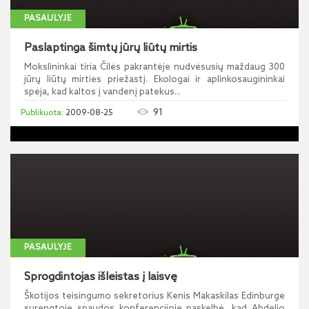
PASAULYJE
Paslaptinga šimtų jūrų liūtų mirtis
Mokslininkai tiria Čilės pakrantėje nudvėsusių maždaug 300
jūrų liūtų mirties priežastį. Ekologai ir aplinkosaugininkai
spėja, kad kaltos į vandenį patekus...
91
2009-08-25
PASAULYJE
Sprogdintojas išleistas į laisvę
Škotijos teisingumo sekretorius Kenis Makaskilas Edinburge
surengtoje spaudos konferencijoje paskelbė, kad Abdelio