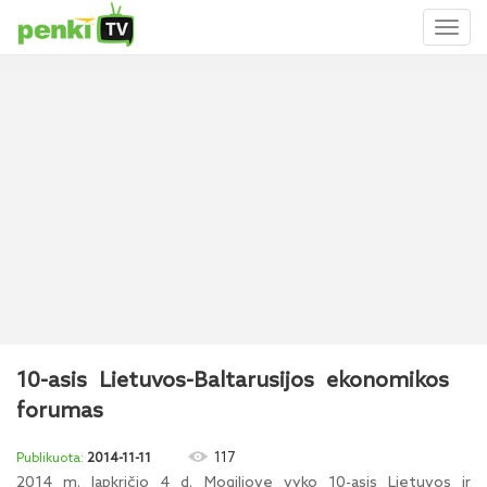
Toggl
naviga
10-asis Lietuvos-Baltarusijos ekonomikos
forumas
117
2014-11-11
2014 m. lapkričio 4 d. Mogiliove vyko 10-asis Lietuvos ir