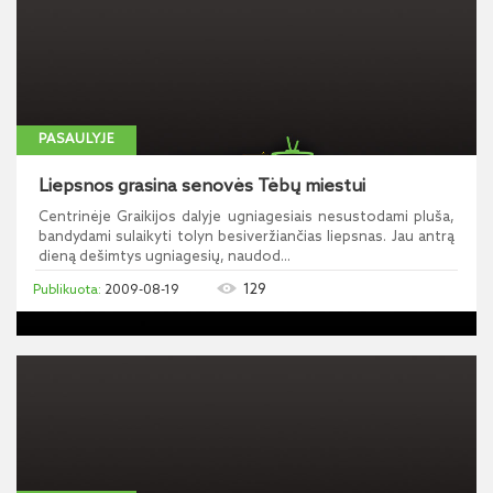
PASAULYJE
Liepsnos grasina senovės Tėbų miestui
Centrinėje Graikijos dalyje ugniagesiais nesustodami pluša,
bandydami sulaikyti tolyn besiveržiančias liepsnas. Jau antrą
dieną dešimtys ugniagesių, naudod...
129
2009-08-19