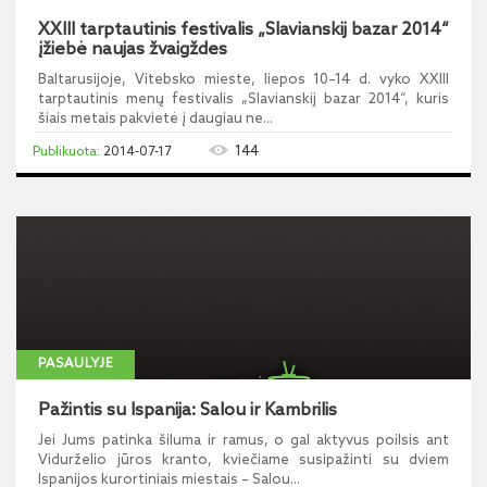
XXIII tarptautinis festivalis „Slavianskij bazar 2014“
įžiebė naujas žvaigždes
Baltarusijoje, Vitebsko mieste, liepos 10–14 d. vyko XXIII
tarptautinis menų festivalis „Slavianskij bazar 2014“, kuris
šiais metais pakvietė į daugiau ne...
144
2014-07-17
PASAULYJE
Pažintis su Ispanija: Salou ir Kambrilis
Jei Jums patinka šiluma ir ramus, o gal aktyvus poilsis ant
Vidurželio jūros kranto, kviečiame susipažinti su dviem
Ispanijos kurortiniais miestais – Salou...