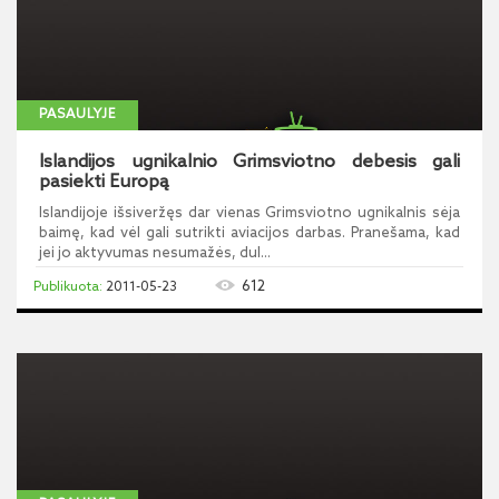
PASAULYJE
Islandijos ugnikalnio Grimsviotno debesis gali
pasiekti Europą
Islandijoje išsiveržęs dar vienas Grimsviotno ugnikalnis sėja
baimę, kad vėl gali sutrikti aviacijos darbas. Pranešama, kad
jei jo aktyvumas nesumažės, dul...
612
2011-05-23