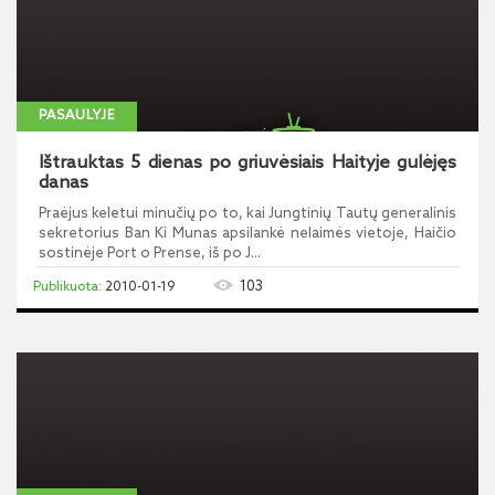
PASAULYJE
Ištrauktas 5 dienas po griuvėsiais Haityje gulėjęs
danas
Praėjus keletui minučių po to, kai Jungtinių Tautų generalinis
sekretorius Ban Ki Munas apsilankė nelaimės vietoje, Haičio
sostinėje Port o Prense, iš po J...
103
2010-01-19