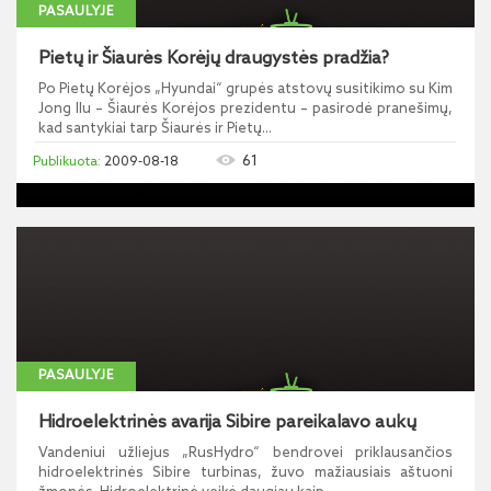
PASAULYJE
Pietų ir Šiaurės Korėjų draugystės pradžia?
Po Pietų Korėjos „Hyundai“ grupės atstovų susitikimo su Kim
Jong Ilu – Šiaurės Korėjos prezidentu – pasirodė pranešimų,
kad santykiai tarp Šiaurės ir Pietų...
61
2009-08-18
PASAULYJE
Hidroelektrinės avarija Sibire pareikalavo aukų
Vandeniui užliejus „RusHydro“ bendrovei priklausančios
hidroelektrinės Sibire turbinas, žuvo mažiausiais aštuoni