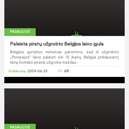
PASAULYJE
Paleista piratų užgrobto Belgijos laivo įgula
Belgijos gynybos ministras patvirtino, kad iš užgrobto
„Pompėjos“ laivo paleisti visi 10 įkaitų. Belgijai priklausantį
laivą Somalio piratai užgrobė maždau...
68
2009-06-29
PASAULYJE