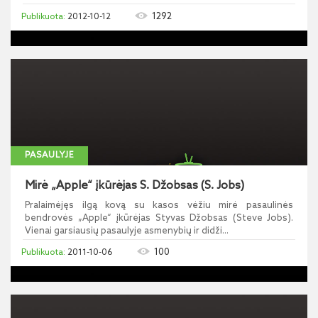
1292
2012-10-12
PASAULYJE
Mirė „Apple“ įkūrėjas S. Džobsas (S. Jobs)
Pralaimėjęs ilgą kovą su kasos vėžiu mirė pasaulinės
bendrovės „Apple“ įkūrėjas Styvas Džobsas (Steve Jobs).
Vienai garsiausių pasaulyje asmenybių ir didži...
100
2011-10-06