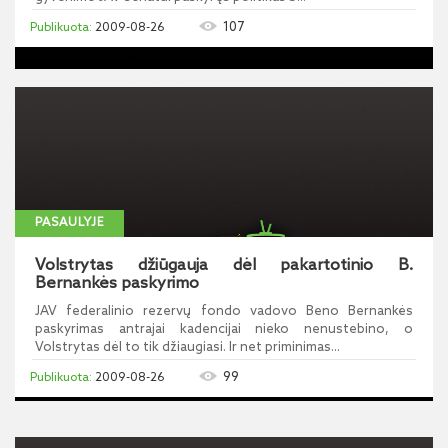
107
2009-08-26
PASAULYJE
Volstrytas džiūgauja dėl pakartotinio B.
Bernankės paskyrimo
JAV federalinio rezervų fondo vadovo Beno Bernankės
paskyrimas antrajai kadencijai nieko nenustebino, o
Volstrytas dėl to tik džiaugiasi. Ir net priminimas...
99
2009-08-26