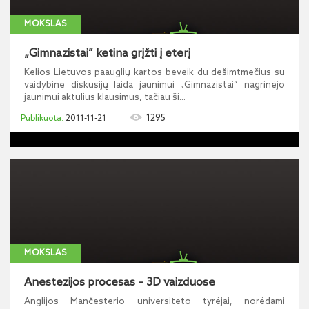
MOKSLAS
„Gimnazistai” ketina grįžti į eterį
Kelios Lietuvos paauglių kartos beveik du dešimtmečius su
vaidybine diskusijų laida jaunimui „Gimnazistai“ nagrinėjo
jaunimui aktulius klausimus, tačiau ši...
1295
2011-11-21
MOKSLAS
Anestezijos procesas – 3D vaizduose
Anglijos Mančesterio universiteto tyrėjai, norėdami