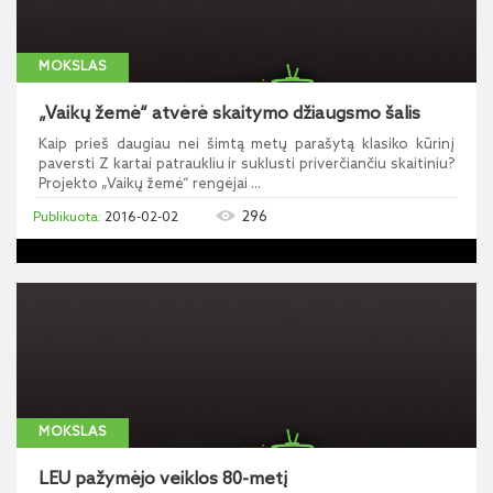
MOKSLAS
„Vaikų žemė“ atvėrė skaitymo džiaugsmo šalis
Kaip prieš daugiau nei šimtą metų parašytą klasiko kūrinį
paversti Z kartai patraukliu ir suklusti priverčiančiu skaitiniu?
Projekto „Vaikų žemė“ rengėjai ...
296
2016-02-02
MOKSLAS
LEU pažymėjo veiklos 80-metį