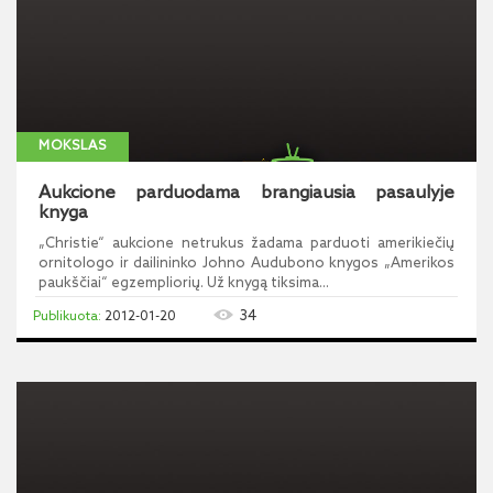
MOKSLAS
Aukcione parduodama brangiausia pasaulyje
knyga
„Christie“ aukcione netrukus žadama parduoti amerikiečių
ornitologo ir dailininko Johno Audubono knygos „Amerikos
paukščiai“ egzempliorių. Už knygą tiksima...
34
2012-01-20