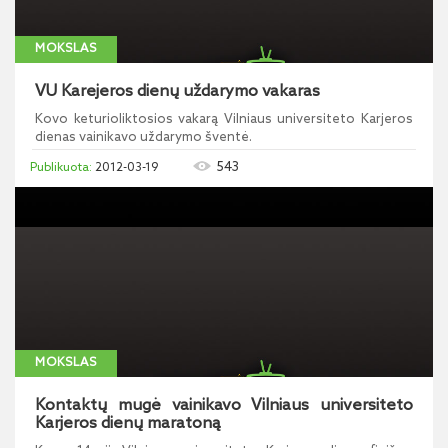
MOKSLAS
VU Karejeros dienų uždarymo vakaras
Kovo keturioliktosios vakarą Vilniaus universiteto Karjeros
dienas vainikavo uždarymo šventė.
543
2012-03-19
MOKSLAS
Kontaktų mugė vainikavo Vilniaus universiteto
Karjeros dienų maratoną