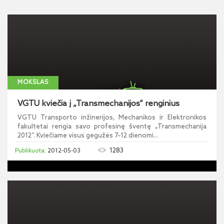
MOKSLAS
VGTU kviečia į „Transmechanijos“ renginius
VGTU Transporto inžinerijos, Mechanikos ir Elektronikos
fakultetai rengia savo profesinę šventę „Transmechanija
2012“. Kviečiame visus gegužės 7–12 dienomi...
1283
2012-05-03