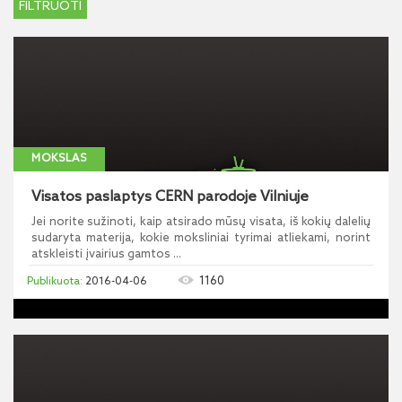
MOKSLAS
Visatos paslaptys CERN parodoje Vilniuje
Jei norite sužinoti, kaip atsirado mūsų visata, iš kokių dalelių
sudaryta materija, kokie moksliniai tyrimai atliekami, norint
atskleisti įvairius gamtos ...
1160
2016-04-06