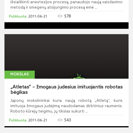
išsiaiškinti anestezijos procesą, panaudojo naują vaizdavimo
metodą ir smegenų atsijungimo procesą ėmė ...
578
2011-06-21
MOKSLAS
„Atletas“ – žmogaus judesius imituojantis robotas
bėgikas
Japonų mokslininkai kuria naują robotą „Atletą“, kuris
imituoja žmogaus judėjimą naudodamas dirbtinius raumenis.
Roboto kūrėjų teigimu, jų tikslas sukurti ...
543
2011-06-21