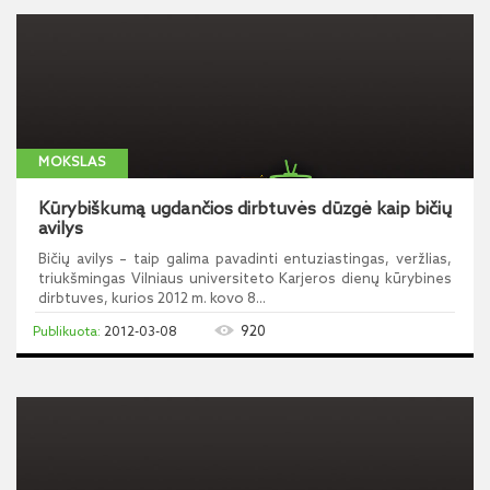
MOKSLAS
Kūrybiškumą ugdančios dirbtuvės dūzgė kaip bičių
avilys
Bičių avilys – taip galima pavadinti entuziastingas, veržlias,
triukšmingas Vilniaus universiteto Karjeros dienų kūrybines
dirbtuves, kurios 2012 m. kovo 8...
920
2012-03-08