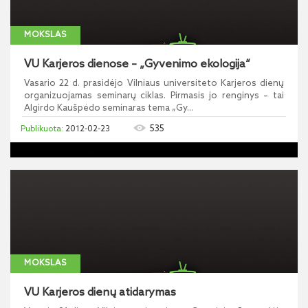
MOKSLAS
VU Karjeros dienose – „Gyvenimo ekologija“
Vasario 22 d. prasidėjo Vilniaus universiteto Karjeros dienų
organizuojamas seminarų ciklas. Pirmasis jo renginys – tai
Algirdo Kaušpėdo seminaras tema „Gy...
535
2012-02-23
MOKSLAS
VU Karjeros dienų atidarymas