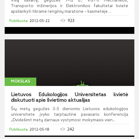
Visą savaitę, gegužės 7–12 d., VGTU Mechanikos,
Transporto inžinerijos ir Elektronikos fakultetai kvietė
apsilankyti tikrame renginių maratone – kasmetėje ...
923
2012-05-22
MOKSLAS
Lietuvos Edukologijos Universitetas kvietė
diskutuoti apie švietimo aktualijas
Šių metų gegužės 3–5 dienomis Lietuvos edukologijos
universitete įvyko tarptautinė pavasario konferencija
„Dvidešimt metų darnaus vystymosi: mokymasis vien...
242
2012-05-18