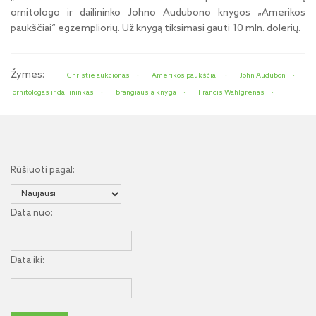
ornitologo ir dailininko Johno Audubono knygos „Amerikos
paukščiai“ egzempliorių. Už knygą tiksimasi gauti 10 mln. dolerių.
Žymės:
Christie aukcionas
Amerikos paukščiai
John Audubon
ornitologas ir dailininkas
brangiausia knyga
Francis Wahlgrenas
Rūšiuoti pagal:
Data nuo:
Data iki: