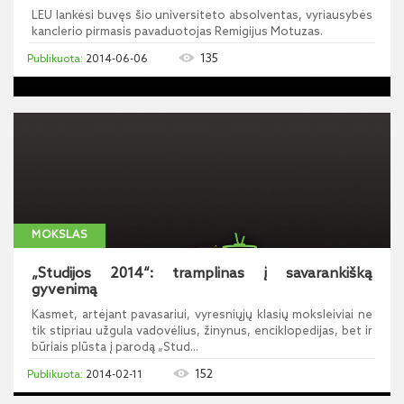
LEU lankėsi buvęs šio universiteto absolventas, vyriausybės
kanclerio pirmasis pavaduotojas Remigijus Motuzas.
135
2014-06-06
MOKSLAS
„Studijos 2014“: tramplinas į savarankišką
gyvenimą
Kasmet, artėjant pavasariui, vyresniųjų klasių moksleiviai ne
tik stipriau užgula vadovėlius, žinynus, enciklopedijas, bet ir
būriais plūsta į parodą „Stud...
152
2014-02-11