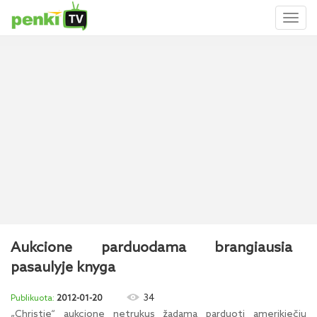
Toggl
naviga
Aukcione parduodama brangiausia
pasaulyje knyga
34
2012-01-20
„Christie“ aukcione netrukus žadama parduoti amerikiečių