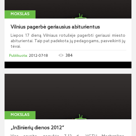
MOKSLAS
Vilnius pagerbė geriausius abiturientus
Liepos 17 dieną Vilniaus rotušėje pagerbti geriausi miesto
abiturientai. Taip pat padėkota jų pedagogams, pasveikinti jų
tėvai.
384
2012-07-18
MOKSLAS
„Inžinierių dienos 2012“