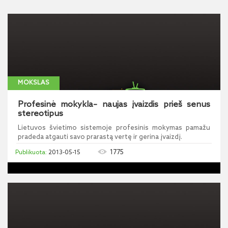
MOKSLAS
Profesinė mokykla– naujas įvaizdis prieš senus
stereotipus
Lietuvos švietimo sistemoje profesinis mokymas pamažu
pradeda atgauti savo prarastą vertę ir gerina įvaizdį.
1775
2013-05-15