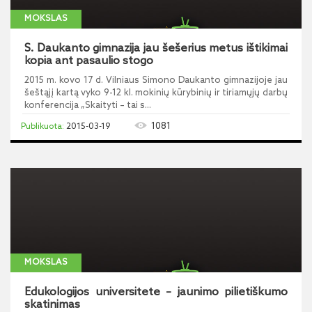
MOKSLAS
S. Daukanto gimnazija jau šešerius metus ištikimai
kopia ant pasaulio stogo
2015 m. kovo 17 d. Vilniaus Simono Daukanto gimnazijoje jau
šeštąjį kartą vyko 9-12 kl. mokinių kūrybinių ir tiriamųjų darbų
konferencija „Skaityti – tai s...
1081
2015-03-19
MOKSLAS
Edukologijos universitete – jaunimo pilietiškumo
skatinimas