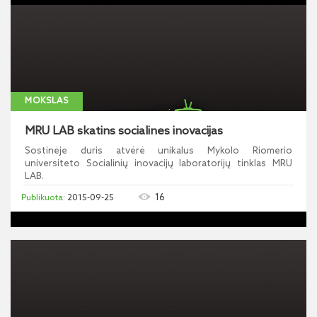
MOKSLAS
MRU LAB skatins socialines inovacijas
Sostinėje duris atvėrė unikalus Mykolo Riomerio
universiteto Socialinių inovacijų laboratorijų tinklas MRU
LAB.
16
2015-09-25