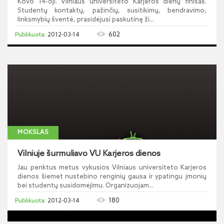
Kovo 14-oji. Vilniaus universiteto Karjeros dienų finišas.
Studentų kontaktų, pažinčių, susitikimų, bendravimo,
linksmybių šventė, prasidėjusi paskutinę ži...
602
2012-03-14
MOKSLAS
Vilniuje šurmuliavo VU Karjeros dienos
Jau penktus metus vykusios Vilniaus universiteto Karjeros
dienos šiemet nustebino renginių gausa ir ypatingu įmonių
bei studentų susidomėjimu. Organizuojam...
180
2012-03-14