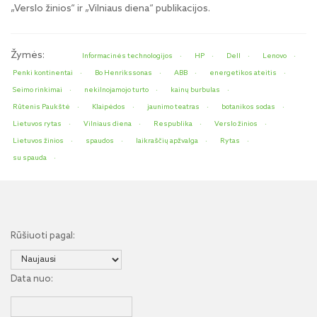
„Verslo žinios“ ir „Vilniaus diena“ publikacijos.
Žymės:
Informacinės technologijos
HP
Dell
Lenovo
Penki kontinentai
Bo Henrikssonas
ABB
energetikos ateitis
Seimo rinkimai
nekilnojamojo turto
kainų burbulas
Rūtenis Paukštė
Klaipėdos
jaunimo teatras
botanikos sodas
Lietuvos rytas
Vilniaus diena
Respublika
Verslo žinios
Lietuvos žinios
spaudos
laikraščių apžvalga
Rytas
su spauda
Rūšiuoti pagal:
Data nuo: