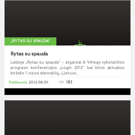
„RYTAS SU SPAUDA“
Rytas su spauda
Laidoje „Rytas su spauda“ – atgarsiai iš Vilniuje vykstančios
progreso konferencijos „Login 2012“ bei kitos aktualios
birželio 1-osios dienraščių „Lietuvo...
183
2012-06-01