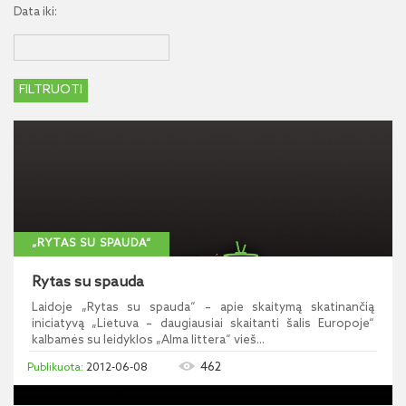
Data iki:
„RYTAS SU SPAUDA“
Rytas su spauda
Laidoje „Rytas su spauda“ – apie skaitymą skatinančią
iniciatyvą „Lietuva – daugiausiai skaitanti šalis Europoje“
kalbamės su leidyklos „Alma littera“ vieš...
462
2012-06-08