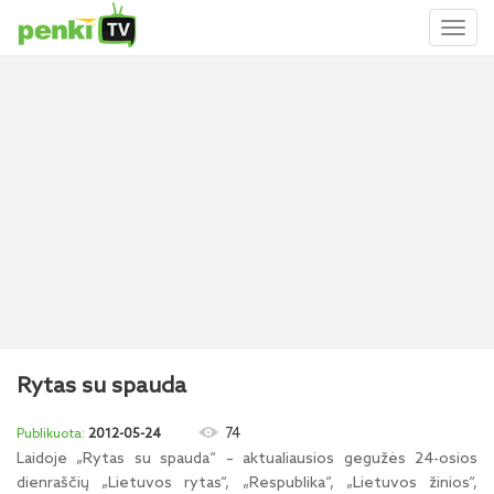
Toggl
naviga
Rytas su spauda
74
2012-05-24
Laidoje „Rytas su spauda“ – aktualiausios gegužės 24-osios
dienraščių „Lietuvos rytas“, „Respublika“, „Lietuvos žinios“,