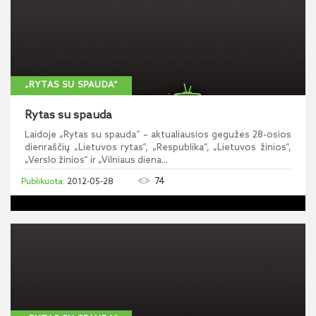
„RYTAS SU SPAUDA“
Rytas su spauda
Laidoje „Rytas su spauda“ – aktualiausios gegužės 28-osios
dienraščių „Lietuvos rytas“, „Respublika“, „Lietuvos žinios“,
„Verslo žinios“ ir „Vilniaus diena...
74
2012-05-28