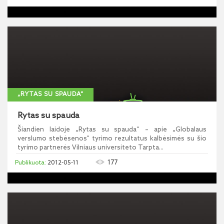
„RYTAS SU SPAUDA“
Rytas su spauda
Šiandien laidoje „Rytas su spauda“ – apie „Globalaus
verslumo stebėsenos“ tyrimo rezultatus kalbėsimės su šio
tyrimo partnerės Vilniaus universiteto Tarpta...
177
2012-05-11