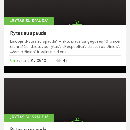
„RYTAS SU SPAUDA“
Rytas su spauda
Laidoje „Rytas su spauda“ – aktualiausios gegužės 10-osios
dienraščių „Lietuvos rytas“, „Respublika“, „Lietuvos žinios“,
„Verslo žinios“ ir „Vilniaus diena...
48
2012-05-10
„RYTAS SU SPAUDA“
Rytas su spauda