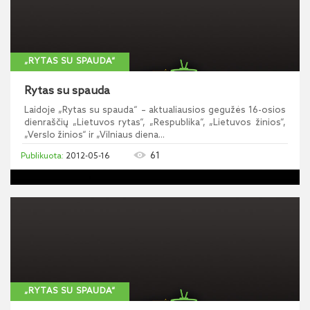
„RYTAS SU SPAUDA“
Rytas su spauda
Laidoje „Rytas su spauda“ – aktualiausios gegužės 16-osios
dienraščių „Lietuvos rytas“, „Respublika“, „Lietuvos žinios“,
„Verslo žinios“ ir „Vilniaus diena...
61
2012-05-16
„RYTAS SU SPAUDA“