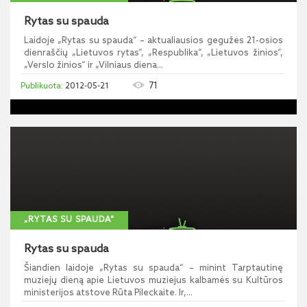
Rytas su spauda
Laidoje „Rytas su spauda“ – aktualiausios gegužės 21-osios
dienraščių „Lietuvos rytas“, „Respublika“, „Lietuvos žinios“,
„Verslo žinios“ ir „Vilniaus diena...
71
2012-05-21
„RYTAS SU SPAUDA“
Rytas su spauda
Šiandien laidoje „Rytas su spauda“ – minint Tarptautinę
muziejų dieną apie Lietuvos muziejus kalbamės su Kultūros
ministerijos atstove Rūta Pileckaite. Ir,...