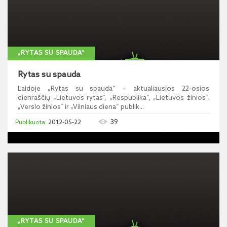
„RYTAS SU SPAUDA“
Rytas su spauda
Laidoje „Rytas su spauda“ – aktualiausios 22-osios
dienraščių „Lietuvos rytas“, „Respublika“, „Lietuvos žinios“,
„Verslo žinios“ ir „Vilniaus diena“ publik...
39
2012-05-22
„RYTAS SU SPAUDA“