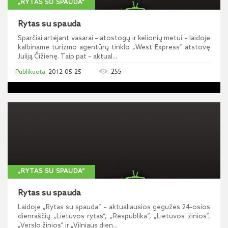
„RYTAS SU SPAUDA“
Rytas su spauda
Sparčiai artėjant vasarai – atostogų ir kelionių metui – laidoje
kalbiname turizmo agentūrų tinklo „West Express“ atstovę
Juliją Čižienę. Taip pat – aktual...
255
2012-05-25
„RYTAS SU SPAUDA“
Rytas su spauda
Laidoje „Rytas su spauda“ – aktualiausios gegužės 24-osios
dienraščių „Lietuvos rytas“, „Respublika“, „Lietuvos žinios“,
„Verslo žinios“ ir „Vilniaus dien...