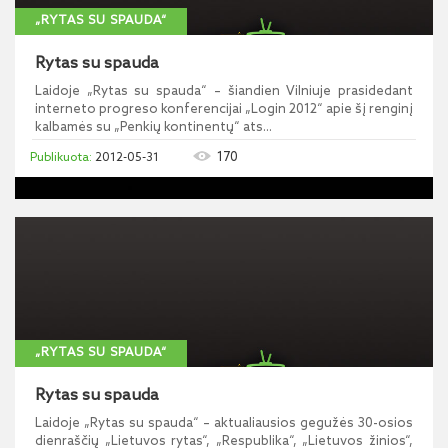
„RYTAS SU SPAUDA“
Rytas su spauda
Laidoje „Rytas su spauda“ – šiandien Vilniuje prasidedant
interneto progreso konferencijai „Login 2012“ apie šį renginį
kalbamės su „Penkių kontinentų“ ats...
170
2012-05-31
„RYTAS SU SPAUDA“
Rytas su spauda
Laidoje „Rytas su spauda“ – aktualiausios gegužės 30-osios
dienraščių „Lietuvos rytas“, „Respublika“, „Lietuvos žinios“,