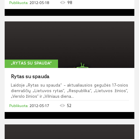
98
2012-05-18
„RYTAS SU SPAUDA“
Rytas su spauda
Laidoje „Rytas su spauda“ – aktualiausios gegužės 17-osios
dienraščių „Lietuvos rytas“, „Respublika“, „Lietuvos žinios“,
„Verslo žinios“ ir „Vilniaus diena...
52
2012-05-17