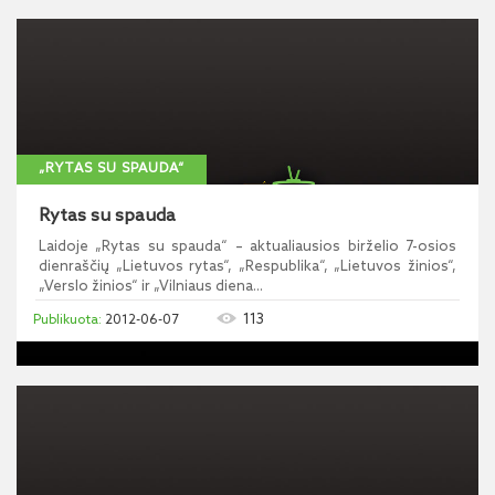
„RYTAS SU SPAUDA“
Rytas su spauda
Laidoje „Rytas su spauda“ – aktualiausios birželio 7-osios
dienraščių „Lietuvos rytas“, „Respublika“, „Lietuvos žinios“,
„Verslo žinios“ ir „Vilniaus diena...
113
2012-06-07