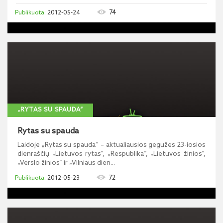
74
2012-05-24
„RYTAS SU SPAUDA“
Rytas su spauda
Laidoje „Rytas su spauda“ – aktualiausios gegužės 23-iosios
dienraščių „Lietuvos rytas“, „Respublika“, „Lietuvos žinios“,
„Verslo žinios“ ir „Vilniaus dien...
72
2012-05-23