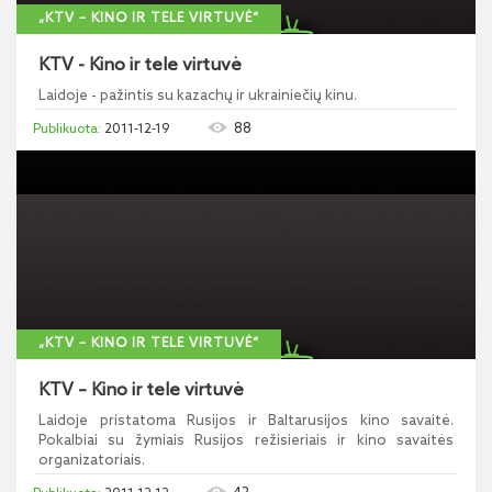
„KTV – KINO IR TELE VIRTUVĖ“
KTV - Kino ir tele virtuvė
Laidoje - pažintis su kazachų ir ukrainiečių kinu.
88
2011-12-19
„KTV – KINO IR TELE VIRTUVĖ“
KTV – Kino ir tele virtuvė
Laidoje pristatoma Rusijos ir Baltarusijos kino savaitė.
Pokalbiai su žymiais Rusijos režisieriais ir kino savaitės
organizatoriais.