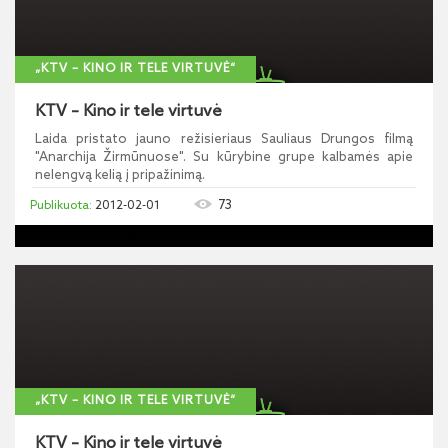
„KTV – KINO IR TELE VIRTUVĖ“
KTV – Kino ir tele virtuvė
Laida pristato jauno režisieriaus Sauliaus Drungos filmą
"Anarchija Žirmūnuose". Su kūrybine grupe kalbamės apie
nelengvą kelią į pripažinimą.
73
2012-02-01
„KTV – KINO IR TELE VIRTUVĖ“
KTV – Kino ir tele virtuvė