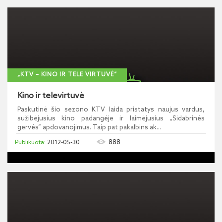
„KTV – KINO IR TELE VIRTUVĖ“
Kino ir televirtuvė
Paskutinė šio sezono KTV laida pristatys naujus vardus,
sužibėjusius kino padangėje ir laimėjusius „Sidabrinės
gervės“ apdovanojimus. Taip pat pakalbins ak...
888
2012-05-30