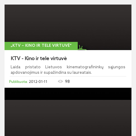
„KTV – KINO IR TELE VIRTUVĖ“
KTV - Kino ir tele virtuvė
Laida pristato Lietuvos kinematografininkų sąjungos
apdovanojimus ir supažindina su laureatais.
98
2012-01-11