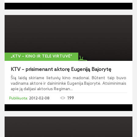
„KTV – KINO IR TELE VIRTUVĖ“
KTV – prisimenant aktorę Eugeniją Bajorytę
Šią laidą skiriame lietuvių kino madonai. Būtent taip buvo
vadinama aktorė ir dainininkė Eugenija Bajorytė. Atsiminimais
apie ją dalijasi aktorius Regiman...
199
2012-02-08