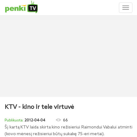
Toggl
naviga
KTV - kino ir tele virtuvė
66
2012-04-04
Šį kartą KTV laida skirta kino režisieriui Raimondui Vabalui atminti
(kovo mėnesį režisieriui būtų sukakę 75-eri metai).