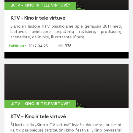
„KTV – KINO IR TELE VIRTUVĖ“
KTV - Kino ir tele virtuvė
Šiandien laidoje KTV pasakojame apie geriausia 2011 metų
Lietuvos animatore pripažintą režisierę, prodiuserę,
scenaristę, dailininkę, iliustratorę Jūratę ...
376
2012-04-25
„KTV – KINO IR TELE VIRTUVĖ“
KTV – Kino ir tele virtuvė
Šį kartą laida „Kino ir TV virtuvė“ kviečia dar kartelį prisiminti
ką tik pasibaigusį tarptautinį kino festivalį „Kino pavasaris“.