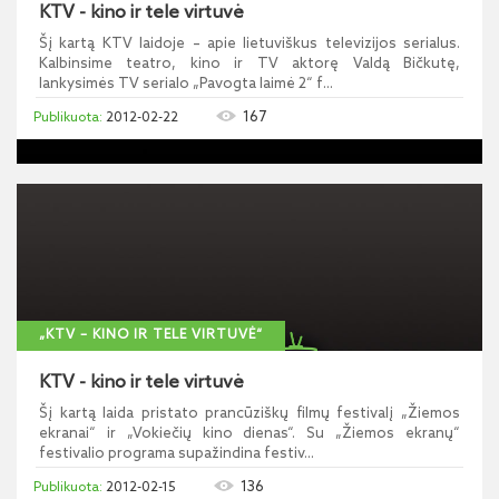
KTV - kino ir tele virtuvė
Šį kartą KTV laidoje – apie lietuviškus televizijos serialus.
Kalbinsime teatro, kino ir TV aktorę Valdą Bičkutę,
lankysimės TV serialo „Pavogta laimė 2“ f...
167
2012-02-22
„KTV – KINO IR TELE VIRTUVĖ“
KTV - kino ir tele virtuvė
Šį kartą laida pristato prancūziškų filmų festivalį „Žiemos
ekranai“ ir „Vokiečių kino dienas“. Su „Žiemos ekranų“
festivalio programa supažindina festiv...
136
2012-02-15