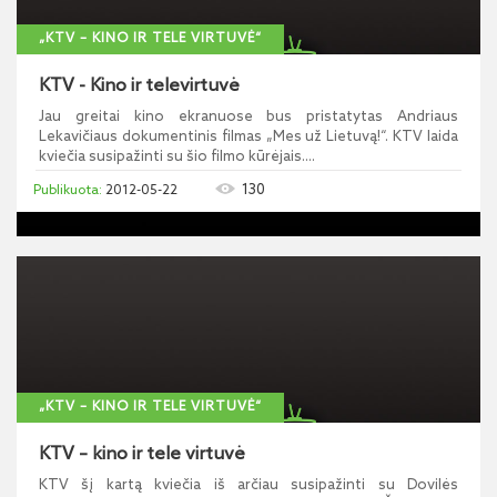
„KTV – KINO IR TELE VIRTUVĖ“
KTV - Kino ir televirtuvė
Jau greitai kino ekranuose bus pristatytas Andriaus
Lekavičiaus dokumentinis filmas „Mes už Lietuvą!“. KTV laida
kviečia susipažinti su šio filmo kūrėjais....
130
2012-05-22
„KTV – KINO IR TELE VIRTUVĖ“
KTV – kino ir tele virtuvė
KTV šį kartą kviečia iš arčiau susipažinti su Dovilės