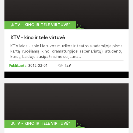
„KTV – KINO IR TELE VIRTUVĖ“
KTV - kino ir tele virtuvė
KTV laida – apie Lietuvos muzikos ir teatro akademijoje pirmą
kartą ruošiamą kino dramaturgijos (scenaristų) studentų
kursą. Laidoje susipažinsime su jauna...
129
2012-03-01
„KTV – KINO IR TELE VIRTUVĖ“