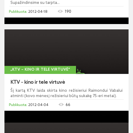
Supažindinsime su tarpta...
190
2012-04-18
„KTV – KINO IR TELE VIRTUVĖ“
KTV - kino ir tele virtuvė
Šį kartą KTV laida skirta kino režisieriui Raimondui Vabalui
atminti (kovo mėnesį režisieriui būtų sukakę 75-eri metai).
66
2012-04-04