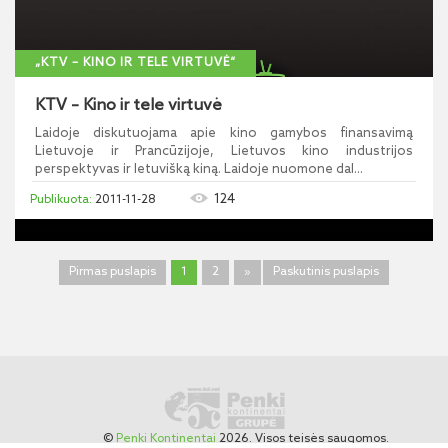
„KTV – KINO IR TELE VIRTUVĖ“
KTV – Kino ir tele virtuvė
Laidoje diskutuojama apie kino gamybos finansavimą
Lietuvoje ir Prancūzijoje, Lietuvos kino industrijos
perspektyvas ir letuvišką kiną. Laidoje nuomone dal...
124
2011-11-28
Pirmas puslapis
1
2
»
Paskutinis puslapis
©
Penki Kontinentai
2026. Visos teisės saugomos.