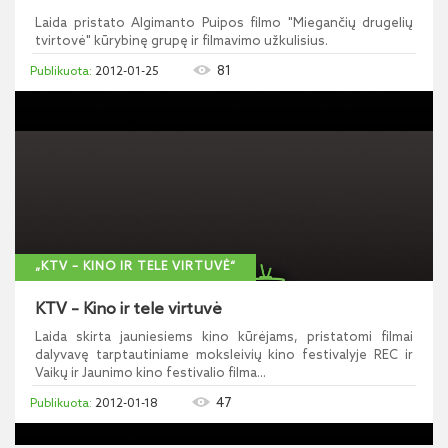
Laida pristato Algimanto Puipos filmo "Miegančių drugelių
tvirtovė" kūrybinę grupę ir filmavimo užkulisius.
81
2012-01-25
„KTV – KINO IR TELE VIRTUVĖ“
KTV – Kino ir tele virtuvė
Laida skirta jauniesiems kino kūrėjams, pristatomi filmai
dalyvavę tarptautiniame moksleivių kino festivalyje REC ir
Vaikų ir Jaunimo kino festivalio filma...
47
2012-01-18