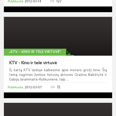
127
2012-03-14
„KTV – KINO IR TELE VIRTUVĖ“
KTV - Kino ir tele virtuvė
Šį kartą KTV laidoje kalbėsime apie moters grožį kine. Šią
temą nagrinės žymios lietuvių aktorės Gražina Baikštytė ir
Gabija Jaraminaitė-Ryškuvienė, taip ...
72
2012-03-07