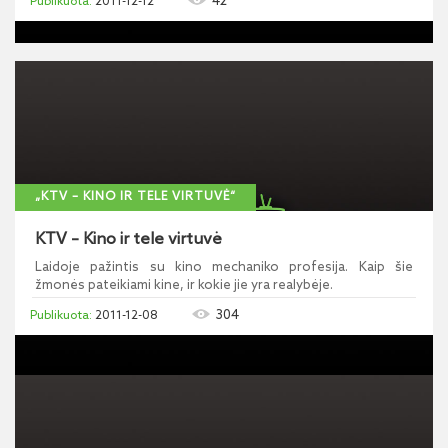
42
2011-12-12
„KTV – KINO IR TELE VIRTUVĖ“
KTV – Kino ir tele virtuvė
Laidoje pažintis su kino mechaniko profesija. Kaip šie
žmonės pateikiami kine, ir kokie jie yra realybėje.
304
2011-12-08