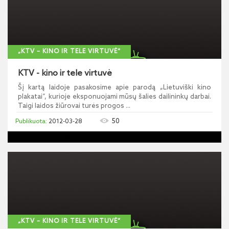
„KTV – KINO IR TELE VIRTUVĖ“
KTV - kino ir tele virtuvė
Šį kartą laidoje pasakosime apie parodą „Lietuviški kino
plakatai“, kurioje eksponuojami mūsų šalies dailininkų darbai.
Taigi laidos žiūrovai turės progos ...
50
2012-03-28
„KTV – KINO IR TELE VIRTUVĖ“