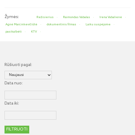
Žymės:
Režisierius
Raimondas Vabalas
Irena Vabalienė
Agnė Marcinkevičiūtė
dokumentinis filmas
Laiku suspėjome
pasikalbėti
KTV
Rūšiuoti pagal:
Data nuo:
Data iki: