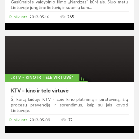
Gasiūnaitės vaidybinio filmo „Narcizas“ kūrėjais. Šiuo metu
Lietuvoje jungtinė lietuvių ir suomių kom...
265
2012-05-16
„KTV – KINO IR TELE VIRTUVĖ“
KTV – kino ir tele virtuvė
Šį kartą laidoje KTV – apie kino platinimą ir piratavimą, šių
procesų prevenciją ir sprendimus, kaip su jais kovoti
Lietuvoje.
72
2012-05-09