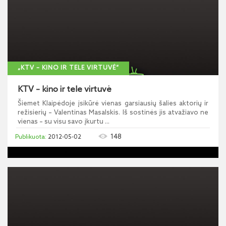
„KTV – KINO IR TELE VIRTUVĖ“
KTV – kino ir tele virtuvė
Šiemet Klaipėdoje įsikūrė vienas garsiausių šalies aktorių ir
režisierių – Valentinas Masalskis. Iš sostinės jis atvažiavo ne
vienas – su visu savo įkurtu ...
148
2012-05-02