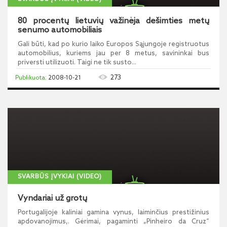
80 procentų lietuvių važinėja dešimties metų
senumo automobiliais
Gali būti, kad po kurio laiko Europos Sąjungoje registruotus
automobilius, kuriems jau per 8 metus, savininkai bus
priversti utilizuoti. Taigi ne tik susto...
273
2008-10-21
SVARBŪS ĮVYKIAI (VIDEO)
Vyndariai už grotų
Portugalijoje kaliniai gamina vynus, laiminčius prestižinius
apdovanojimus,. Gėrimai, pagaminti „Pinheiro da Cruz“