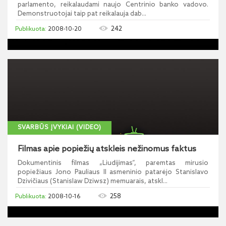
parlamento, reikalaudami naujo Centrinio banko vadovo.
Demonstruotojai taip pat reikalauja dab...
242
2008-10-20
SVARBŪS ĮVYKIAI (VIDEO)
Filmas apie popiežių atskleis nežinomus faktus
Dokumentinis filmas „Liudijimas“, paremtas mirusio
popiežiaus Jono Pauliaus II asmeninio patarėjo Stanislavo
Dzivičiaus (Stanislaw Dziwsz) memuarais, atskl...
258
2008-10-16