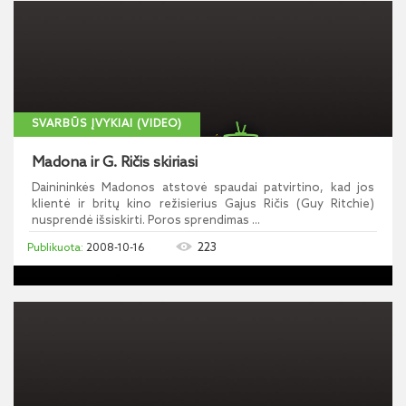
SVARBŪS ĮVYKIAI (VIDEO)
Madona ir G. Ričis skiriasi
Dainininkės Madonos atstovė spaudai patvirtino, kad jos
klientė ir britų kino režisierius Gajus Ričis (Guy Ritchie)
nusprendė išsiskirti. Poros sprendimas ...
223
2008-10-16