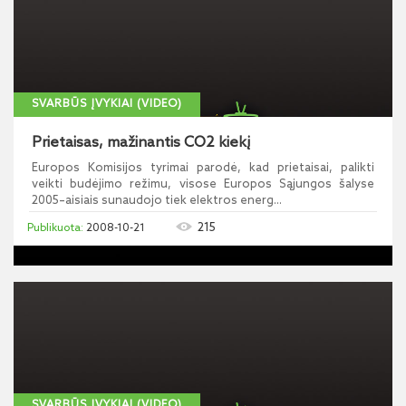
SVARBŪS ĮVYKIAI (VIDEO)
Prietaisas, mažinantis CO2 kiekį
Europos Komisijos tyrimai parodė, kad prietaisai, palikti
veikti budėjimo režimu, visose Europos Sąjungos šalyse
2005–aisiais sunaudojo tiek elektros energ...
215
2008-10-21
SVARBŪS ĮVYKIAI (VIDEO)