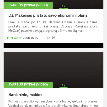
SVARBŪS ĮVYKIAI (VIDEO)
Dž. Makeinas pristato savo ekonominį planą
Praėjus dienai po to, kai Barakas Obama (Barack Obama)
pristatė savo ekonominį planą, Džonas Makeinas (John
McCain) pateikė savąją programą dėl mokesčių ma...
191
2008-10-15
SVARBŪS ĮVYKIAI (VIDEO)
Bankininkų maldos
Kol viso pasaulio vyriausybės kuria bankų gelbėjimo planus,
Vokietijos dvasininkas siūlo verslininkams finansinės krizės