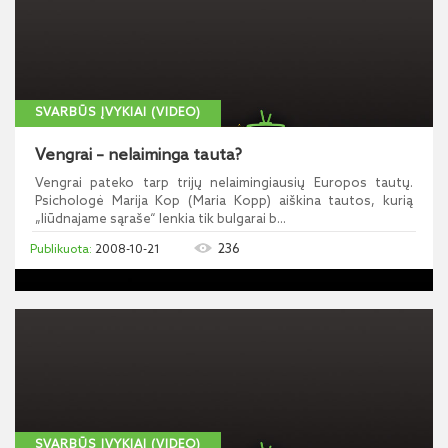
SVARBŪS ĮVYKIAI (VIDEO)
Vengrai – nelaiminga tauta?
Vengrai pateko tarp trijų nelaimingiausių Europos tautų.
Psichologė Marija Kop (Maria Kopp) aiškina tautos, kurią
„liūdnajame sąraše“ lenkia tik bulgarai b...
236
2008-10-21
SVARBŪS ĮVYKIAI (VIDEO)