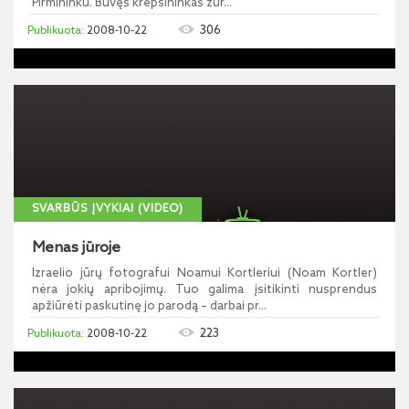
Pirmininku. Buvęs krepšininkas žur...
306
2008-10-22
SVARBŪS ĮVYKIAI (VIDEO)
Menas jūroje
Izraelio jūrų fotografui Noamui Kortleriui (Noam Kortler)
nėra jokių apribojimų. Tuo galima įsitikinti nusprendus
apžiūrėti paskutinę jo parodą – darbai pr...
223
2008-10-22