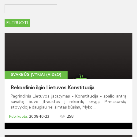
SVARBŪS ĮVYKIAI (VIDEO)
Rekordinio ilgio Lietuvos Konstitucija
Pagrindinis Lietuvos įstatymas – Konstitucija – spalio antrą
savaitę buvo įtrauktas į rekordų knygą. Pirmakursių
stovykloje daugiau nei šimtas būsimų Mykol...
258
2008-10-23