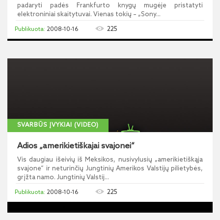
padaryti padės Frankfurto knygų mugėje pristatyti
elektroniniai skaitytuvai. Vienas tokių – „Sony...
225
2008-10-16
SVARBŪS ĮVYKIAI (VIDEO)
Adios „amerikietiškajai svajonei“
Vis daugiau išeivių iš Meksikos, nusivylusių „amerikietiškąja
svajone“ ir neturinčių Jungtinių Amerikos Valstijų pilietybės,
grįžta namo. Jungtinių Valstij...
225
2008-10-16