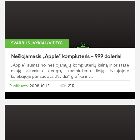
SVARBŪS ĮVYKIAI (VIDEO)
Nešiojamasis „Apple“ kompiuteris – 999 doleriai
„Apple“ sumažino nešiojamųjų kompiuterių kainą ir pristatė
naują aliuminiu dengtų kompiuterių liniją. Naujojoje
kolekcijoje panaudota „Nvidia“ grafika ir „...
210
2008-10-15