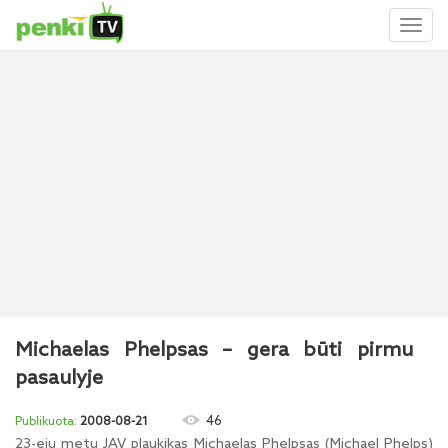
Toggl
naviga
Michaelas Phelpsas – gera būti pirmu
pasaulyje
46
2008-08-21
23-ejų metų JAV plaukikas Michaelas Phelpsas (Michael Phelps)