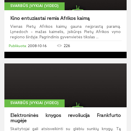
SVARBŪS ĮVYKIAI (VIDEO)
Kino entuziastai remia Afrikos kaimą
Vienas Pietų Afrikos kaimų gauna neįprastą paramą.
Lynedoch – mažas kaimelis, įsikūręs Pietų Afrikos vyno
regiono širdyje. Pagrindinis gyvenvietės tikslas ...
226
2008-10-16
SVARBŪS ĮVYKIAI (VIDEO)
Elektroninės knygos revoliucija Frankfurto
mugėje
Skaitytojai gali atsisveikinti su glėbiu sunkių knygų. Tą