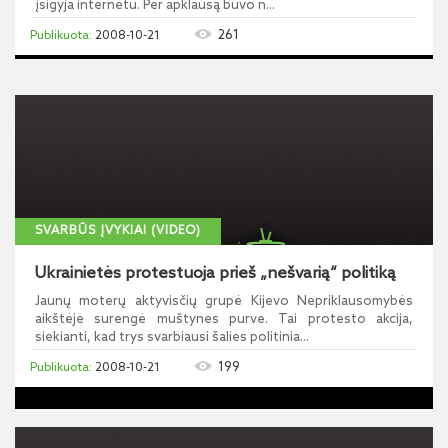
įsigyja internetu. Per apklausą buvo n...
261
2008-10-21
SVARBŪS ĮVYKIAI (VIDEO)
Ukrainietės protestuoja prieš „nešvarią“ politiką
Jaunų moterų aktyvisčių grupė Kijevo Nepriklausomybės
aikštėje surengė muštynes purve. Tai protesto akcija,
siekianti, kad trys svarbiausi šalies politinia...
199
2008-10-21