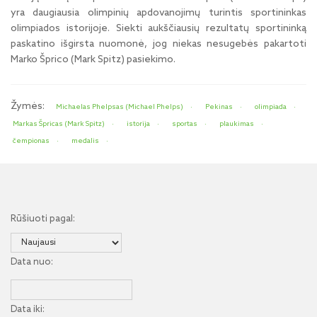
yra daugiausia olimpinių apdovanojimų turintis sportininkas
olimpiados istorijoje. Siekti aukščiausių rezultatų sportininką
paskatino išgirsta nuomonė, jog niekas nesugebės pakartoti
Marko Šprico (Mark Spitz) pasiekimo.
Žymės:
Michaelas Phelpsas (Michael Phelps)
Pekinas
olimpiada
Markas Špricas (Mark Spitz)
istorija
sportas
plaukimas
čempionas
medalis
Rūšiuoti pagal:
Data nuo:
Data iki: