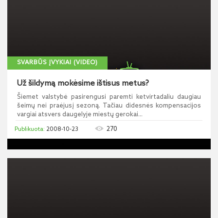
SVARBŪS ĮVYKIAI (VIDEO)
Už šildymą mokėsime ištisus metus?
Šiemet valstybė pasirengusi paremti ketvirtadaliu daugiau
šeimų nei praėjusį sezoną. Tačiau didesnės kompensacijos
vargiai atsvers daugelyje miestų gerokai...
270
2008-10-23