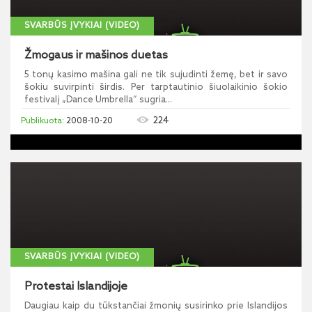
SVARBŪS ĮVYKIAI (VIDEO)
Žmogaus ir mašinos duetas
5 tonų kasimo mašina gali ne tik sujudinti žemę, bet ir savo
šokiu suvirpinti širdis. Per tarptautinio šiuolaikinio šokio
festivalį „Dance Umbrella“ sugria...
224
2008-10-20
SVARBŪS ĮVYKIAI (VIDEO)
Protestai Islandijoje
Daugiau kaip du tūkstančiai žmonių susirinko prie Islandijos