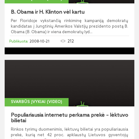
B. Obama ir H. Klinton vėl kartu
Per Floridoje vykstančią rinkiminę kampaniją demokratų
kandidatas į Jungtinių Amerikos Valstijų prezidento postą B.
Obama (B. Obama) ir viena demokratų lyd...
212
2008-10-21
SVARBŪS ĮVYKIAI (VIDEO)
Populiariausia internetu perkama prekė – lėktuvo
bilietai
Rinkos tyrimų duomenimis, lėktuvų bilietai yra populiariausia
prekė, kurią net 42 proc. apklaustų Lietuvos gyventojų