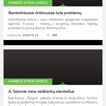
SVARBŪS ĮVYKIAI (VIDEO)
Išankstiniuose rinkimuose kyla problemų
Amerikiečiai plūsta į savo rinkimines apygardas nelaukdami
lapkričio 4-osios – rinkimų į Jungtinių Amerikos Valstijų
prezidento postą dienos. Rinkimų infor...
240
2008-10-23
SVARBŪS ĮVYKIAI (VIDEO)
A. Sabonis mina valdininkų slenksčius
Kad Kauno „Žalgiris“ pamažu brenda iš skolų liūno, tvirtino
klubo prezidentas Arvydas Sabonis po susitikimo su Ministru