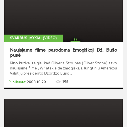
SVARBŪS ĮVYKIAI (VIDEO)
Naujajame filme parodoma žmogiškoji Dž. Bušo
pusė
Kino kritikai teigia, kad Oliveris Stounas (Oliver Stone) savo
naujajame filme „W“ atskleidė žmogiškąją Jungtinių Amerikos
Valstijų prezidento Džordžo Bušo...
195
2008-10-20