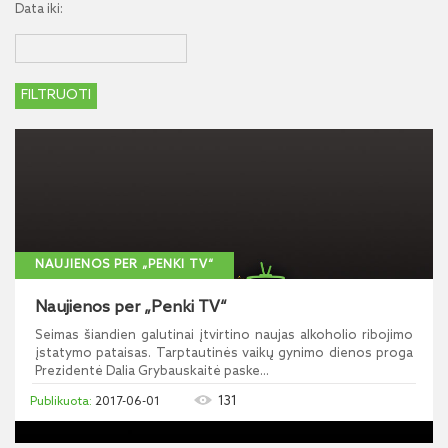
Data iki:
NAUJIENOS PER „PENKI TV“
Naujienos per „Penki TV“
Seimas šiandien galutinai įtvirtino naujas alkoholio ribojimo
įstatymo pataisas. Tarptautinės vaikų gynimo dienos proga
Prezidentė Dalia Grybauskaitė paske...
131
2017-06-01