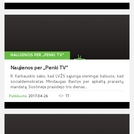
NAUJIENOS PER „PENKI TV“
Naujienos per „Penki TV“
R. Karbauskis sako, kad LVŽS sąjunga vieningai balsuos, kad
socialdemokratas Mindaugas Bastys per apkaltą prarastų
mandatą. Sostinėje prasidėjo tris dienas...
11
2017-04-26