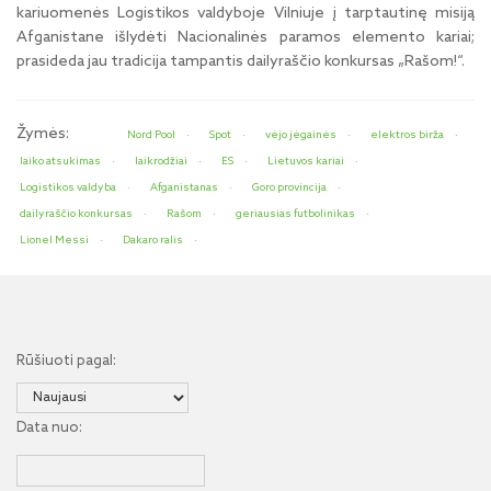
kariuomenės Logistikos valdyboje Vilniuje į tarptautinę misiją
Afganistane išlydėti Nacionalinės paramos elemento kariai;
prasideda jau tradicija tampantis dailyraščio konkursas „Rašom!“.
Žymės:
Nord Pool
Spot
vėjo jėgainės
elektros birža
laiko atsukimas
laikrodžiai
ES
Lietuvos kariai
Logistikos valdyba
Afganistanas
Goro provincija
dailyraščio konkursas
Rašom
geriausias futbolinikas
Lionel Messi
Dakaro ralis
Rūšiuoti pagal:
Data nuo: