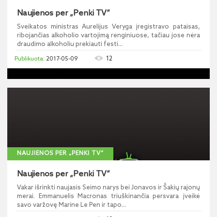
Naujienos per „Penki TV“
Sveikatos ministras Aurelijus Veryga įregistravo pataisas,
ribojančias alkoholio vartojimą renginiuose, tačiau jose nėra
draudimo alkoholiu prekiauti festi...
12
2017-05-09
NAUJIENOS PER „PENKI TV“
Naujienos per „Penki TV“
Vakar išrinkti naujasis Seimo narys bei Jonavos ir Šakių rajonų
merai. Emmanuelis Macronas triuškinančia persvara įveikė
savo varžovę Marine Le Pen ir tapo...