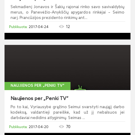
Sekmadienį Jonavos ir Šakių rajonai rinko savo savivaldybių
merus, o Panevėžio-Anykščių apygardos rinkėjai – Seimo
narį. Prancūzijos prezidento rinkimų ant...
12
2017-04-24
NAUJIENOS PER „PENKI TV“
Naujienos per „Penki TV“
Po to kai, Vyriausybė grąžino Seimui svarstyti naująjį darbo
kodeksą, valdantieji pareiškė, kad už jį nebalsuos jei
darbdaviai nedidins atlyginimų. Seimas ...
70
2017-04-20