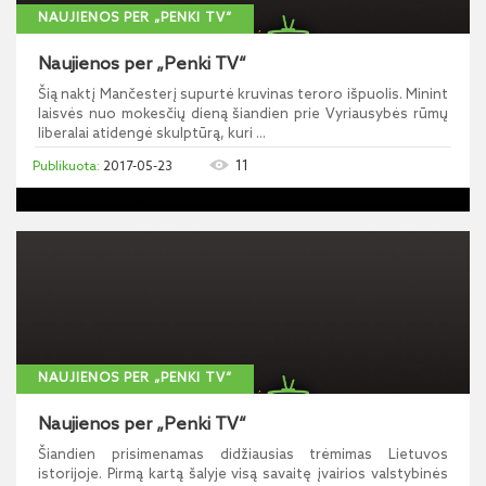
NAUJIENOS PER „PENKI TV“
Naujienos per „Penki TV“
Šią naktį Mančesterį supurtė kruvinas teroro išpuolis. Minint
laisvės nuo mokesčių dieną šiandien prie Vyriausybės rūmų
liberalai atidengė skulptūrą, kuri ...
11
2017-05-23
NAUJIENOS PER „PENKI TV“
Naujienos per „Penki TV“
Šiandien prisimenamas didžiausias trėmimas Lietuvos
istorijoje. Pirmą kartą šalyje visą savaitę įvairios valstybinės