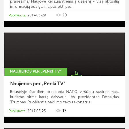
pranešimą. Naujovė keliaujantiems į užsienį – visą aktualią
informaciją bus galima pasiekti pe...
10
2017-05-29
NAUJIENOS PER „PENKI TV“
Naujienos per „Penki TV“
Briuselyje šiandien prasideda NATO viršūnių susirinkimas,
kuriame pirmą kartą dalyvaus JAV prezidentas Donaldas
Trumpas. Ruošiantis pakilimo tako rekonstru...
17
2017-05-25