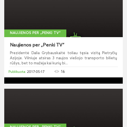
NAUJIENOS PER „PENKI TV“
Naujienos per „Penki TV“
Prezidentė Dalia Grybauskaitė toliau tęsia vizitą Pietryčių
Azijoje. Vilniuje atsiras 3 naujos viešojo transporto bilietų
rūšys, bet to mažėja kai kurių bi...
16
2017-05-17