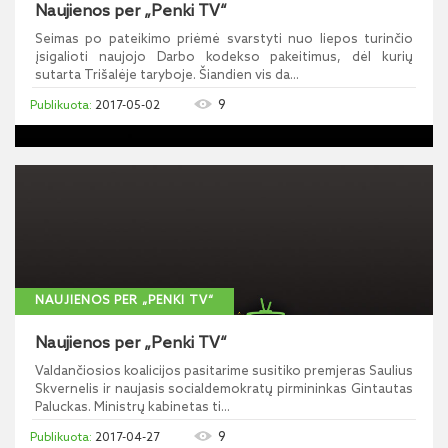
Naujienos per „Penki TV“
Seimas po pateikimo priėmė svarstyti nuo liepos turinčio
įsigalioti naujojo Darbo kodekso pakeitimus, dėl kurių
sutarta Trišalėje taryboje. Šiandien vis da...
9
2017-05-02
NAUJIENOS PER „PENKI TV“
Naujienos per „Penki TV“
Valdančiosios koalicijos pasitarime susitiko premjeras Saulius
Skvernelis ir naujasis socialdemokratų pirmininkas Gintautas
Paluckas. Ministrų kabinetas ti...
9
2017-04-27