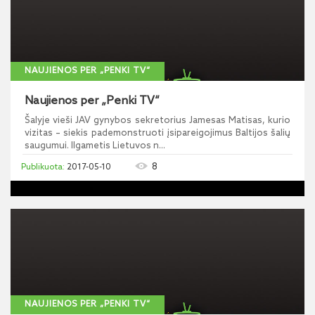
NAUJIENOS PER „PENKI TV“
Naujienos per „Penki TV“
Šalyje vieši JAV gynybos sekretorius Jamesas Matisas, kurio
vizitas – siekis pademonstruoti įsipareigojimus Baltijos šalių
saugumui. Ilgametis Lietuvos n...
8
2017-05-10
NAUJIENOS PER „PENKI TV“