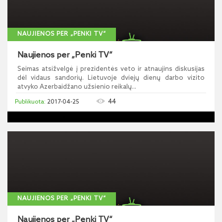
NAUJIENOS PER „PENKI TV“
Naujienos per „Penki TV“
Seimas atsižvelgė į prezidentės veto ir atnaujins diskusijas
dėl vidaus sandorių. Lietuvoje dviejų dienų darbo vizito
atvyko Azerbaidžano užsienio reikalų...
44
2017-04-25
NAUJIENOS PER „PENKI TV“
Naujienos per „Penki TV“