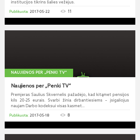
institucijos tikrins šalies vežėjus.
11
2017-05-22
NAUJIENOS PER „PENKI TV“
Naujienos per „Penki TV“
Premjeras Saulius Skvernelis pažadėjo, kad kitąmet pensijos
kils 20-25 eurais. Svarbi žinia dirbantiesiems – įsigaliojus
naujam Darbo kodeksui visas kasmet...
8
2017-05-18