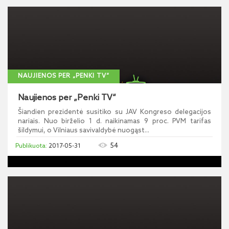
NAUJIENOS PER „PENKI TV“
Naujienos per „Penki TV“
Šiandien prezidentė susitiko su JAV Kongreso delegacijos
nariais. Nuo birželio 1 d. naikinamas 9 proc. PVM tarifas
šildymui, o Vilniaus savivaldybė nuogąst...
54
2017-05-31