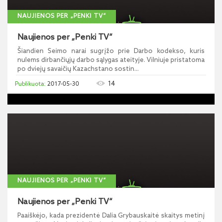
NAUJIENOS PER „PENKI TV“
Naujienos per „Penki TV“
Šiandien Seimo narai sugrįžo prie Darbo kodekso, kuris
nulems dirbančiųjų darbo sąlygas ateityje. Vilniuje pristatoma
po dviejų savaičių Kazachstano sostin...
14
2017-05-30
NAUJIENOS PER „PENKI TV“
Naujienos per „Penki TV“
Paaiškėjo, kada prezidentė Dalia Grybauskaitė skaitys metinį