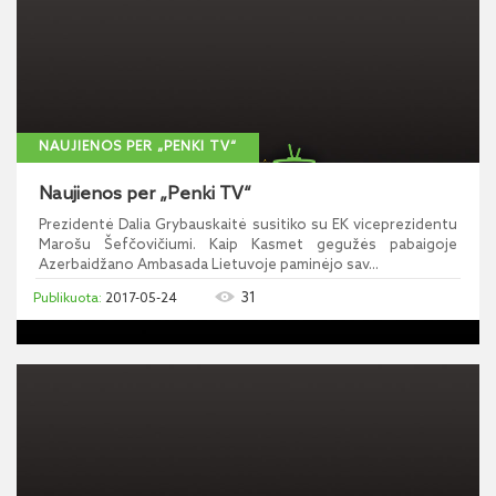
NAUJIENOS PER „PENKI TV“
Naujienos per „Penki TV“
Prezidentė Dalia Grybauskaitė susitiko su EK viceprezidentu
Marošu Šefčovičiumi. Kaip Kasmet gegužės pabaigoje
Azerbaidžano Ambasada Lietuvoje paminėjo sav...
31
2017-05-24