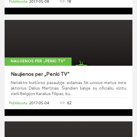
18
2017-05-08
NAUJIENOS PER „PENKI TV“
Naujienos per „Penki TV“
Netektis kultūros pasaulyje: eidamas 56-uosius metus mirė
aktorius Dalius Mertinas. Šiandien šalyje su oficialiu vizitu
vieši Belgijos Karalius Filipas, ku...
62
2017-05-04