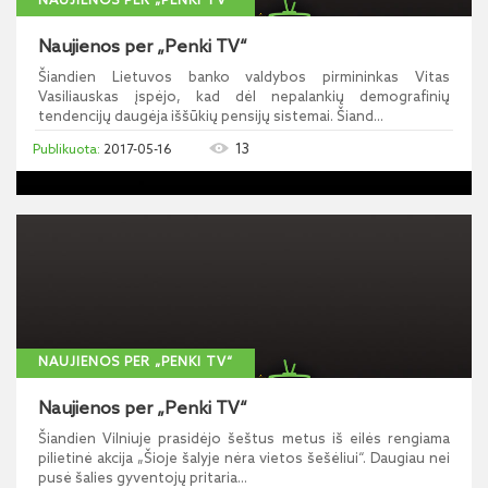
NAUJIENOS PER „PENKI TV“
Naujienos per „Penki TV“
Šiandien Lietuvos banko valdybos pirmininkas Vitas
Vasiliauskas įspėjo, kad dėl nepalankių demografinių
tendencijų daugėja iššūkių pensijų sistemai. Šiand...
13
2017-05-16
NAUJIENOS PER „PENKI TV“
Naujienos per „Penki TV“
Šiandien Vilniuje prasidėjo šeštus metus iš eilės rengiama
pilietinė akcija „Šioje šalyje nėra vietos šešėliui“. Daugiau nei
pusė šalies gyventojų pritaria...