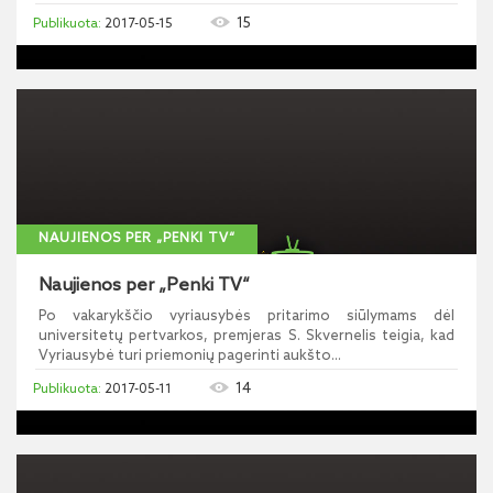
15
2017-05-15
NAUJIENOS PER „PENKI TV“
Naujienos per „Penki TV“
Po vakarykščio vyriausybės pritarimo siūlymams dėl
universitetų pertvarkos, premjeras S. Skvernelis teigia, kad
Vyriausybė turi priemonių pagerinti aukšto...
14
2017-05-11