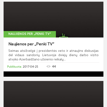
NAUJIENOS PER „PENKI TV“
Naujienos per „Penki TV“
Seimas atsižvelgė į prezidentės veto ir atnaujins diskusijas
dėl vidaus sandorių. Lietuvoje dviejų dienų darbo vizito
atvyko Azerbaidžano užsienio reikalų...
44
2017-04-25