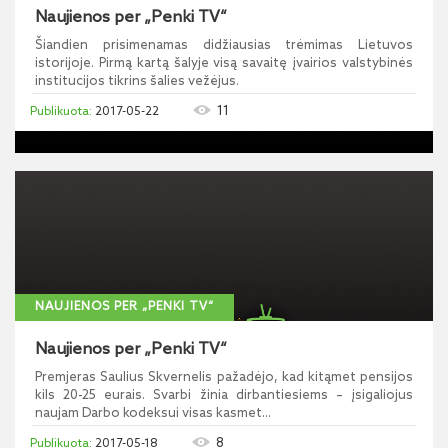
Naujienos per „Penki TV“
Šiandien prisimenamas didžiausias trėmimas Lietuvos
istorijoje. Pirmą kartą šalyje visą savaitę įvairios valstybinės
institucijos tikrins šalies vežėjus.
11
2017-05-22
NAUJIENOS PER „PENKI TV“
Naujienos per „Penki TV“
Premjeras Saulius Skvernelis pažadėjo, kad kitąmet pensijos
kils 20-25 eurais. Svarbi žinia dirbantiesiems – įsigaliojus
naujam Darbo kodeksui visas kasmet...
8
2017-05-18