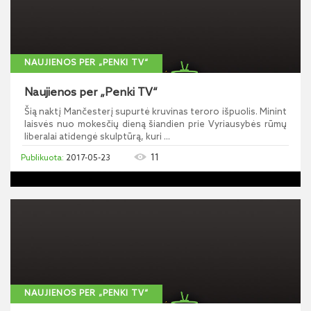
NAUJIENOS PER „PENKI TV“
Naujienos per „Penki TV“
Šią naktį Mančesterį supurtė kruvinas teroro išpuolis. Minint
laisvės nuo mokesčių dieną šiandien prie Vyriausybės rūmų
liberalai atidengė skulptūrą, kuri ...
11
2017-05-23
NAUJIENOS PER „PENKI TV“