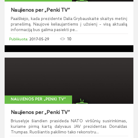
Naujienos per „Penki TV“
Paaiškėjo, kada prezidentė Dalia Grybauskaitė skaitys metinį
pranešimą. Naujovė keliaujantiems į užsienį – visą aktualią
informaciją bus galima pasiekti pe...
10
2017-05-29
NAUJIENOS PER „PENKI TV“
Naujienos per „Penki TV“
Briuselyje šiandien prasideda NATO viršūnių susirinkimas,
kuriame pirmą kartą dalyvaus JAV prezidentas Donaldas
Trumpas. Ruošiantis pakilimo tako rekonstru...