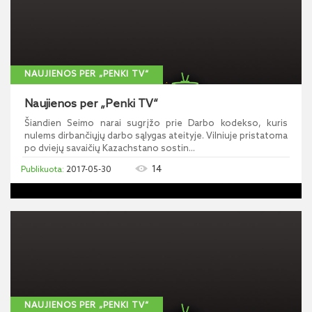
NAUJIENOS PER „PENKI TV“
Naujienos per „Penki TV“
Šiandien Seimo narai sugrįžo prie Darbo kodekso, kuris
nulems dirbančiųjų darbo sąlygas ateityje. Vilniuje pristatoma
po dviejų savaičių Kazachstano sostin...
14
2017-05-30
NAUJIENOS PER „PENKI TV“