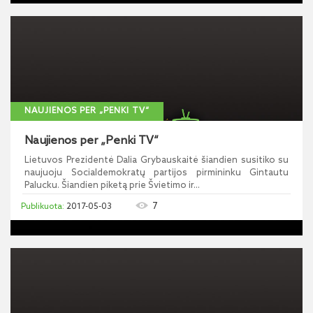
NAUJIENOS PER „PENKI TV“
Naujienos per „Penki TV“
Lietuvos Prezidentė Dalia Grybauskaitė šiandien susitiko su
naujuoju Socialdemokratų partijos pirmininku Gintautu
Palucku. Šiandien piketą prie Švietimo ir...
7
2017-05-03