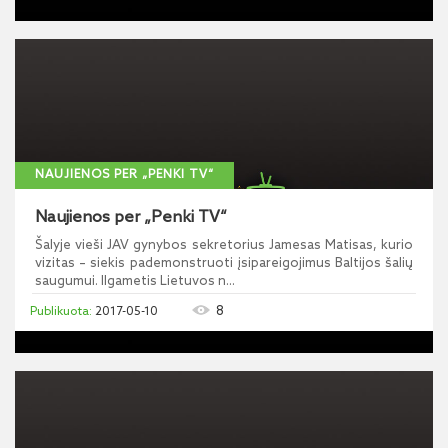
NAUJIENOS PER „PENKI TV“
Naujienos per „Penki TV“
Šalyje vieši JAV gynybos sekretorius Jamesas Matisas, kurio
vizitas – siekis pademonstruoti įsipareigojimus Baltijos šalių
saugumui. Ilgametis Lietuvos n...
8
2017-05-10