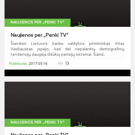
NAUJIENOS PER „PENKI TV“
Naujienos per „Penki TV“
Šiandien Lietuvos banko valdybos pirmininkas Vitas
Vasiliauskas įspėjo, kad dėl nepalankių demografinių
tendencijų daugėja iššūkių pensijų sistemai. Šiand...
13
2017-05-16
NAUJIENOS PER „PENKI TV“