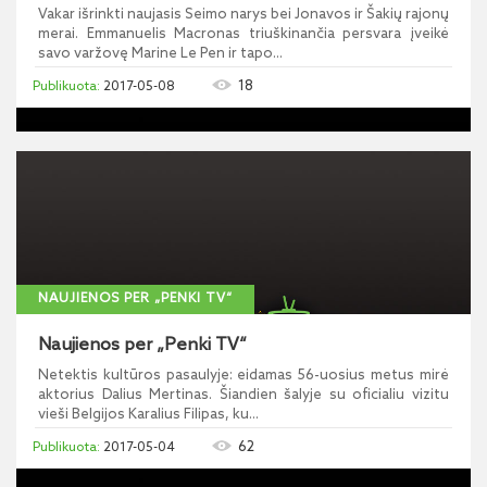
Vakar išrinkti naujasis Seimo narys bei Jonavos ir Šakių rajonų
merai. Emmanuelis Macronas triuškinančia persvara įveikė
savo varžovę Marine Le Pen ir tapo...
18
2017-05-08
NAUJIENOS PER „PENKI TV“
Naujienos per „Penki TV“
Netektis kultūros pasaulyje: eidamas 56-uosius metus mirė
aktorius Dalius Mertinas. Šiandien šalyje su oficialiu vizitu
vieši Belgijos Karalius Filipas, ku...
62
2017-05-04