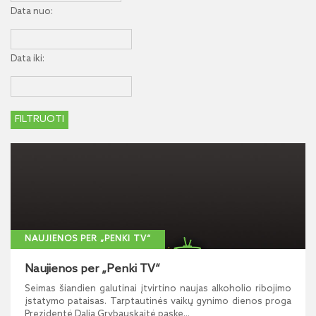
Data nuo:
Data iki:
NAUJIENOS PER „PENKI TV“
Naujienos per „Penki TV“
Seimas šiandien galutinai įtvirtino naujas alkoholio ribojimo
įstatymo pataisas. Tarptautinės vaikų gynimo dienos proga
Prezidentė Dalia Grybauskaitė paske...