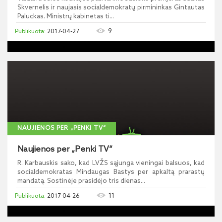
Skvernelis ir naujasis socialdemokratų pirmininkas Gintautas
Paluckas. Ministrų kabinetas ti...
9
2017-04-27
NAUJIENOS PER „PENKI TV“
Naujienos per „Penki TV“
R. Karbauskis sako, kad LVŽS sąjunga vieningai balsuos, kad
socialdemokratas Mindaugas Bastys per apkaltą prarastų
mandatą. Sostinėje prasidėjo tris dienas...
11
2017-04-26