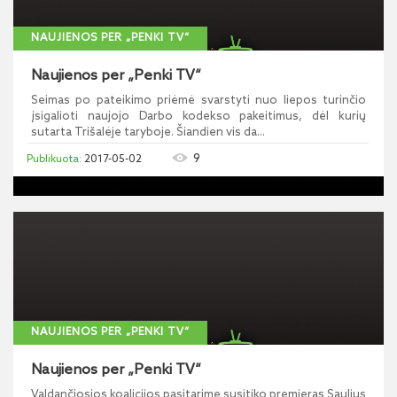
NAUJIENOS PER „PENKI TV“
Naujienos per „Penki TV“
Seimas po pateikimo priėmė svarstyti nuo liepos turinčio
įsigalioti naujojo Darbo kodekso pakeitimus, dėl kurių
sutarta Trišalėje taryboje. Šiandien vis da...
9
2017-05-02
NAUJIENOS PER „PENKI TV“
Naujienos per „Penki TV“
Valdančiosios koalicijos pasitarime susitiko premjeras Saulius