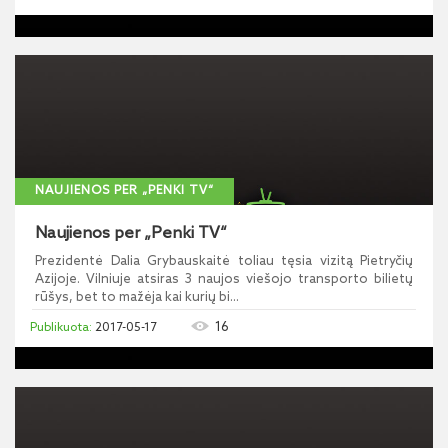
NAUJIENOS PER „PENKI TV“
Naujienos per „Penki TV“
Prezidentė Dalia Grybauskaitė toliau tęsia vizitą Pietryčių
Azijoje. Vilniuje atsiras 3 naujos viešojo transporto bilietų
rūšys, bet to mažėja kai kurių bi...
16
2017-05-17