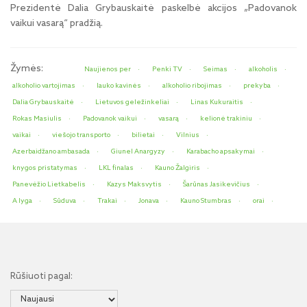
Prezidentė Dalia Grybauskaitė paskelbė akcijos „Padovanok
vaikui vasarą“ pradžią.
Žymės:
Naujienos per
Penki TV
Seimas
alkoholis
alkoholio vartojimas
lauko kavinės
alkoholio ribojimas
prekyba
Dalia Grybauskaitė
Lietuvos geležinkeliai
Linas Kukuraitis
Rokas Masiulis
Padovanok vaikui
vasarą
kelionė trakiniu
vaikai
viešojo transporto
bilietai
Vilnius
Azerbaidžano ambasada
Giunel Anargyzy
Karabacho apsakymai
knygos pristatymas
LKL finalas
Kauno Žalgiris
Panevėžio Lietkabelis
Kazys Maksvytis
Šarūnas Jasikevičius
A lyga
Sūduva
Trakai
Jonava
Kauno Stumbras
orai
Rūšiuoti pagal: