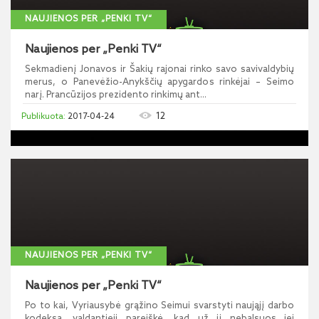
NAUJIENOS PER „PENKI TV“
Naujienos per „Penki TV“
Sekmadienį Jonavos ir Šakių rajonai rinko savo savivaldybių
merus, o Panevėžio-Anykščių apygardos rinkėjai – Seimo
narį. Prancūzijos prezidento rinkimų ant...
12
2017-04-24
NAUJIENOS PER „PENKI TV“
Naujienos per „Penki TV“
Po to kai, Vyriausybė grąžino Seimui svarstyti naująjį darbo
kodeksą, valdantieji pareiškė, kad už jį nebalsuos jei