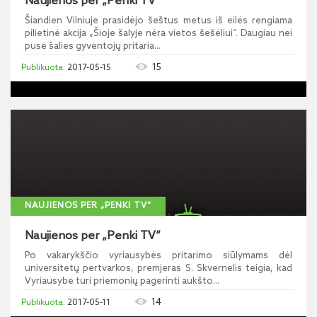
Naujienos per „Penki TV“
Šiandien Vilniuje prasidėjo šeštus metus iš eilės rengiama
pilietinė akcija „Šioje šalyje nėra vietos šešėliui“. Daugiau nei
pusė šalies gyventojų pritaria...
15
2017-05-15
NAUJIENOS PER „PENKI TV“
Naujienos per „Penki TV“
Po vakarykščio vyriausybės pritarimo siūlymams dėl
universitetų pertvarkos, premjeras S. Skvernelis teigia, kad
Vyriausybė turi priemonių pagerinti aukšto...
14
2017-05-11