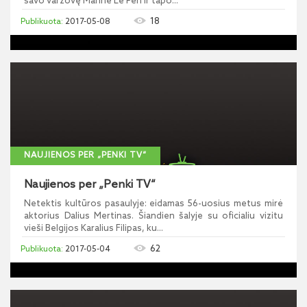
savo varžovę Marine Le Pen ir tapo...
18
2017-05-08
NAUJIENOS PER „PENKI TV“
Naujienos per „Penki TV“
Netektis kultūros pasaulyje: eidamas 56-uosius metus mirė
aktorius Dalius Mertinas. Šiandien šalyje su oficialiu vizitu
vieši Belgijos Karalius Filipas, ku...
62
2017-05-04