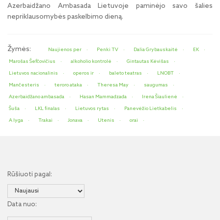
Azerbaidžano Ambasada Lietuvoje paminėjo savo šalies
nepriklausomybės paskelbimo dieną.
Žymės:
Naujienos per
Penki TV
Dalia Grybauskaitė
EK
Marošas Šefčovičius
alkoholio kontrolė
Gintautas Kėvišas
Lietuvos nacionalinis
operos ir
baleto teatras
LNOBT
Mančesteris
teroro ataka
Theresa May
saugumas
Azerbaidžano ambasada
Hasan Mammadzada
Irena Šiaulienė
Šuša
LKL finalas
Lietuvos rytas
Panevėžio Lietkabelis
A lyga
Trakai
Jonava
Utenis
orai
Rūšiuoti pagal:
Data nuo: