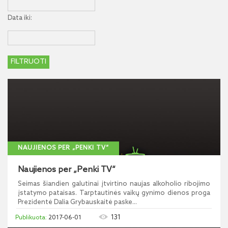
Data iki:
NAUJIENOS PER „PENKI TV“
Naujienos per „Penki TV“
Seimas šiandien galutinai įtvirtino naujas alkoholio ribojimo
įstatymo pataisas. Tarptautinės vaikų gynimo dienos proga
Prezidentė Dalia Grybauskaitė paske...
131
2017-06-01