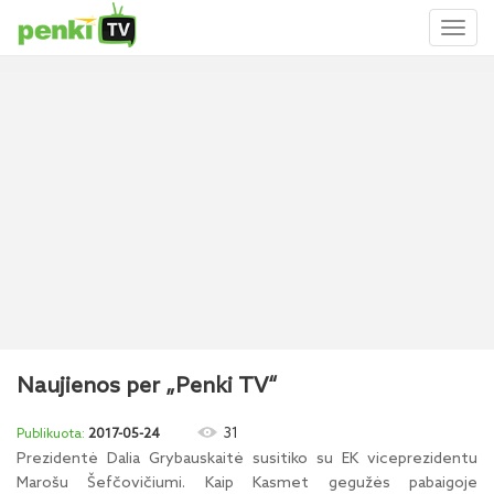
Toggl
naviga
Naujienos per „Penki TV“
31
2017-05-24
Prezidentė Dalia Grybauskaitė susitiko su EK viceprezidentu
Marošu Šefčovičiumi. Kaip Kasmet gegužės pabaigoje