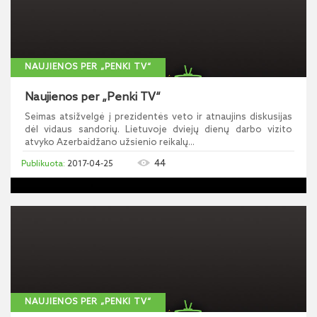
NAUJIENOS PER „PENKI TV“
Naujienos per „Penki TV“
Seimas atsižvelgė į prezidentės veto ir atnaujins diskusijas
dėl vidaus sandorių. Lietuvoje dviejų dienų darbo vizito
atvyko Azerbaidžano užsienio reikalų...
44
2017-04-25
NAUJIENOS PER „PENKI TV“