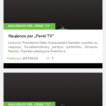
NAUJIENOS PER „PENKI TV“
Naujienos per „Penki TV“
Lietuvos Prezidentė Dalia Grybauskaitė šiandien susitiko su
naujuoju Socialdemokratų partijos pirmininku Gintautu
Palucku. Šiandien piketą prie Švietimo ir...
7
2017-05-03
NAUJIENOS PER „PENKI TV“