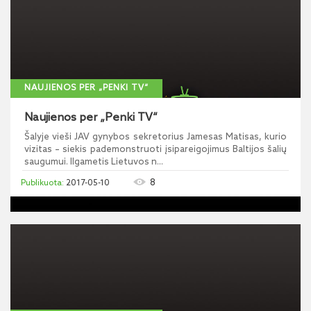
NAUJIENOS PER „PENKI TV“
Naujienos per „Penki TV“
Šalyje vieši JAV gynybos sekretorius Jamesas Matisas, kurio
vizitas – siekis pademonstruoti įsipareigojimus Baltijos šalių
saugumui. Ilgametis Lietuvos n...
8
2017-05-10