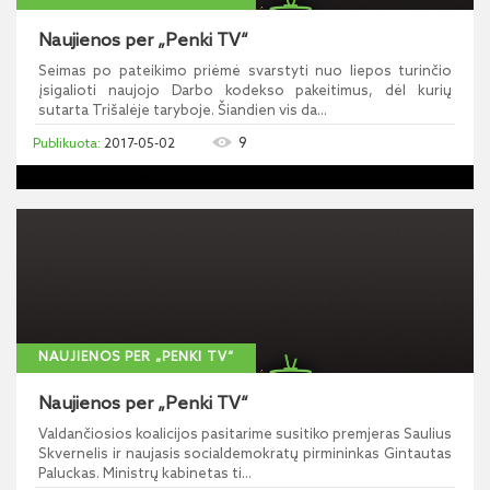
Naujienos per „Penki TV“
Seimas po pateikimo priėmė svarstyti nuo liepos turinčio
įsigalioti naujojo Darbo kodekso pakeitimus, dėl kurių
sutarta Trišalėje taryboje. Šiandien vis da...
9
2017-05-02
NAUJIENOS PER „PENKI TV“
Naujienos per „Penki TV“
Valdančiosios koalicijos pasitarime susitiko premjeras Saulius
Skvernelis ir naujasis socialdemokratų pirmininkas Gintautas
Paluckas. Ministrų kabinetas ti...