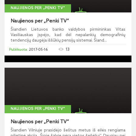
NAUJIENOS PER „PENKI TV“
Naujienos per „Penki TV“
Šiandien Lietuvos banko valdybos pirmininkas Vitas
Vasiliauskas įspėjo, kad dėl nepalankių demografinių
tendencijų daugėja iššūkių pensijų sistemai. Šiand...
13
2017-05-16
NAUJIENOS PER „PENKI TV“
Naujienos per „Penki TV“
Šiandien Vilniuje prasidėjo šeštus metus iš eilės rengiama
pilietinė akcija „Šioje šalyje nėra vietos šešėliui“. Daugiau nei