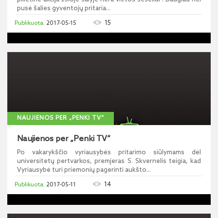
pusė šalies gyventojų pritaria...
15
2017-05-15
NAUJIENOS PER „PENKI TV“
Naujienos per „Penki TV“
Po vakarykščio vyriausybės pritarimo siūlymams dėl
universitetų pertvarkos, premjeras S. Skvernelis teigia, kad
Vyriausybė turi priemonių pagerinti aukšto...
14
2017-05-11