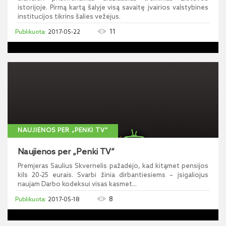
istorijoje. Pirmą kartą šalyje visą savaitę įvairios valstybinės
institucijos tikrins šalies vežėjus.
11
2017-05-22
NAUJIENOS PER „PENKI TV“
Naujienos per „Penki TV“
Premjeras Saulius Skvernelis pažadėjo, kad kitąmet pensijos
kils 20-25 eurais. Svarbi žinia dirbantiesiems – įsigaliojus
naujam Darbo kodeksui visas kasmet...
8
2017-05-18