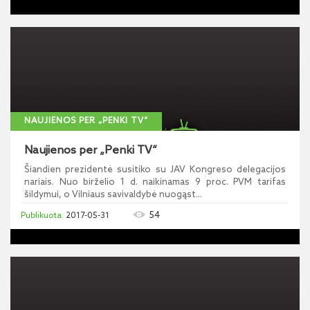
NAUJIENOS PER „PENKI TV“
Naujienos per „Penki TV“
Šiandien prezidentė susitiko su JAV Kongreso delegacijos
nariais. Nuo birželio 1 d. naikinamas 9 proc. PVM tarifas
šildymui, o Vilniaus savivaldybė nuogąst...
54
2017-05-31