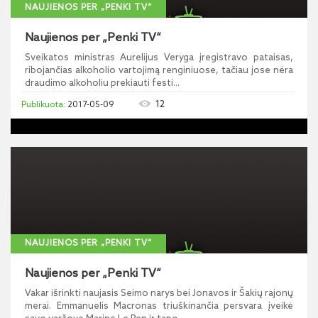
NAUJIENOS PER „PENKI TV“
Naujienos per „Penki TV“
Sveikatos ministras Aurelijus Veryga įregistravo pataisas,
ribojančias alkoholio vartojimą renginiuose, tačiau jose nėra
draudimo alkoholiu prekiauti festi...
12
2017-05-09
NAUJIENOS PER „PENKI TV“
Naujienos per „Penki TV“
Vakar išrinkti naujasis Seimo narys bei Jonavos ir Šakių rajonų
merai. Emmanuelis Macronas triuškinančia persvara įveikė