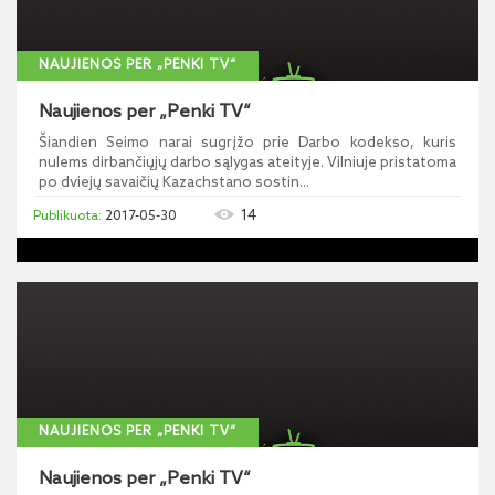
NAUJIENOS PER „PENKI TV“
Naujienos per „Penki TV“
Šiandien Seimo narai sugrįžo prie Darbo kodekso, kuris
nulems dirbančiųjų darbo sąlygas ateityje. Vilniuje pristatoma
po dviejų savaičių Kazachstano sostin...
14
2017-05-30
NAUJIENOS PER „PENKI TV“
Naujienos per „Penki TV“