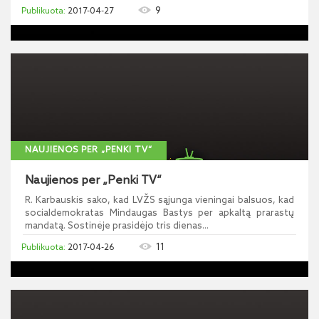
9
2017-04-27
NAUJIENOS PER „PENKI TV“
Naujienos per „Penki TV“
R. Karbauskis sako, kad LVŽS sąjunga vieningai balsuos, kad
socialdemokratas Mindaugas Bastys per apkaltą prarastų
mandatą. Sostinėje prasidėjo tris dienas...
11
2017-04-26