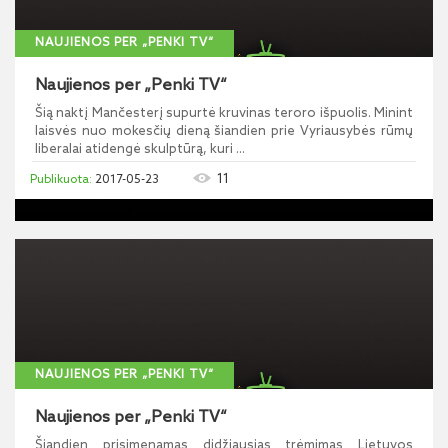
NAUJIENOS PER „PENKI TV“
Naujienos per „Penki TV“
Šią naktį Mančesterį supurtė kruvinas teroro išpuolis. Minint
laisvės nuo mokesčių dieną šiandien prie Vyriausybės rūmų
liberalai atidengė skulptūrą, kuri ...
11
2017-05-23
NAUJIENOS PER „PENKI TV“
Naujienos per „Penki TV“
Šiandien prisimenamas didžiausias trėmimas Lietuvos