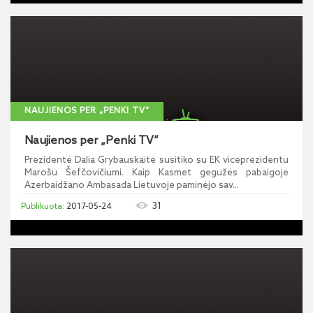
NAUJIENOS PER „PENKI TV“
Naujienos per „Penki TV“
Prezidentė Dalia Grybauskaitė susitiko su EK viceprezidentu
Marošu Šefčovičiumi. Kaip Kasmet gegužės pabaigoje
Azerbaidžano Ambasada Lietuvoje paminėjo sav...
31
2017-05-24