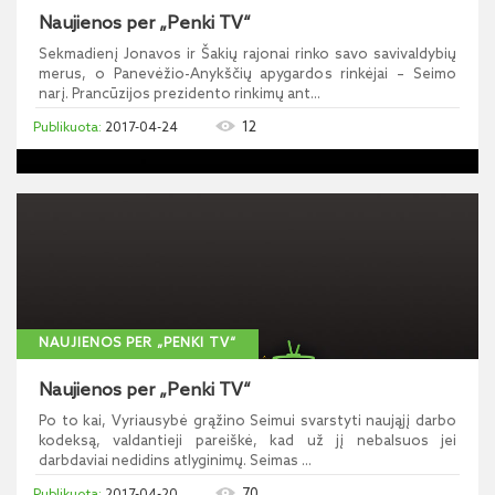
Naujienos per „Penki TV“
Sekmadienį Jonavos ir Šakių rajonai rinko savo savivaldybių
merus, o Panevėžio-Anykščių apygardos rinkėjai – Seimo
narį. Prancūzijos prezidento rinkimų ant...
12
2017-04-24
NAUJIENOS PER „PENKI TV“
Naujienos per „Penki TV“
Po to kai, Vyriausybė grąžino Seimui svarstyti naująjį darbo
kodeksą, valdantieji pareiškė, kad už jį nebalsuos jei
darbdaviai nedidins atlyginimų. Seimas ...
70