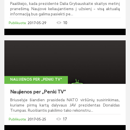
Paaiškėjo, kada prezidentė Dalia Grybauskaitė skaitys metinį
pranešimą. Naujovė keliaujantiems į užsienį – visą aktualią
informaciją bus galima pasiekti pe...
10
2017-05-29
NAUJIENOS PER „PENKI TV“
Naujienos per „Penki TV“
Briuselyje šiandien prasideda NATO viršūnių susirinkimas,
kuriame pirmą kartą dalyvaus JAV prezidentas Donaldas
Trumpas. Ruošiantis pakilimo tako rekonstru...
17
2017-05-25