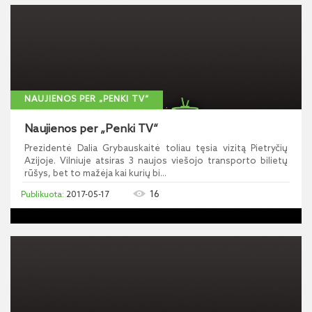
NAUJIENOS PER „PENKI TV“
Naujienos per „Penki TV“
Prezidentė Dalia Grybauskaitė toliau tęsia vizitą Pietryčių
Azijoje. Vilniuje atsiras 3 naujos viešojo transporto bilietų
rūšys, bet to mažėja kai kurių bi...
16
2017-05-17