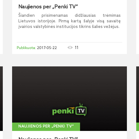
Naujienos per „Penki TV“
Šiandien prisimenamas didžiausias trėmimas
Lietuvos istorijoje. Pirmą kartą šalyje visą savaitę
įvairios valstybinės institucijos tikrins šalies vežėjus.
11
2017-05-22
NAUJIENOS PER „PENKI TV“