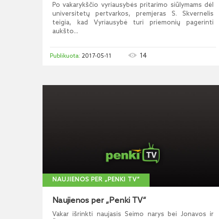
Po vakarykščio vyriausybės pritarimo siūlymams dėl
universitetų pertvarkos, premjeras S. Skvernelis
teigia, kad Vyriausybė turi priemonių pagerinti
aukšto...
14
2017-05-11
NAUJIENOS PER „PENKI TV“
Naujienos per „Penki TV“
Vakar išrinkti naujasis Seimo narys bei Jonavos ir