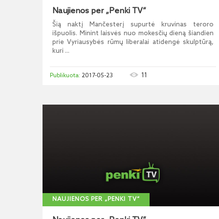
Naujienos per „Penki TV“
Šią naktį Mančesterį supurtė kruvinas teroro
išpuolis. Minint laisvės nuo mokesčių dieną šiandien
prie Vyriausybės rūmų liberalai atidengė skulptūrą,
kuri ...
11
2017-05-23
NAUJIENOS PER „PENKI TV“