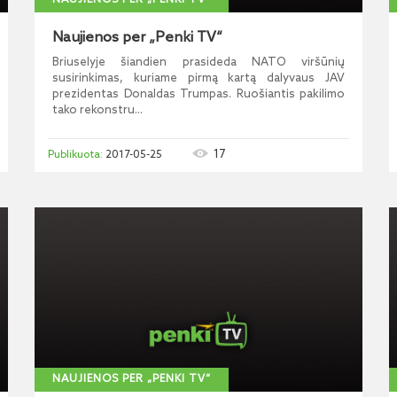
NAUJIENOS PER „PENKI TV“
Naujienos per „Penki TV“
Briuselyje šiandien prasideda NATO viršūnių
susirinkimas, kuriame pirmą kartą dalyvaus JAV
prezidentas Donaldas Trumpas. Ruošiantis pakilimo
tako rekonstru...
17
2017-05-25
NAUJIENOS PER „PENKI TV“