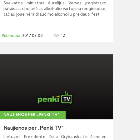
Sveikatos ministras Aurelijus Veryga įregistravo
pataisas, ribojančias alkoholio vartojimą renginiuose,
tačiau jose nėra draudimo alkoholiu prekiauti festi...
12
2017-05-09
NAUJIENOS PER „PENKI TV“
Naujienos per „Penki TV“
Lietuvos Prezidentė Dalia Grybauskaitė šiandien