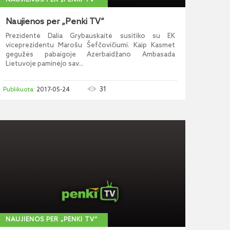
NAUJIENOS PER „PENKI TV“
Naujienos per „Penki TV“
Prezidentė Dalia Grybauskaitė susitiko su EK
viceprezidentu Marošu Šefčovičiumi. Kaip Kasmet
gegužės pabaigoje Azerbaidžano Ambasada
Lietuvoje paminėjo sav...
31
2017-05-24
NAUJIENOS PER „PENKI TV“