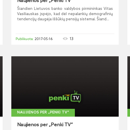
Naujienos per „Penki TV“
Šiandien Lietuvos banko valdybos pirmininkas Vitas
Vasiliauskas įspėjo, kad dėl nepalankių demografinių
tendencijų daugėja iššūkių pensijų sistemai. Šiand...
13
2017-05-16
NAUJIENOS PER „PENKI TV“
Naujienos per „Penki TV“