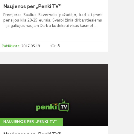
Naujienos per „Penki TV“
Premjeras Saulius Skvernelis pažadėjo, kad kitąmet
pensijos kils 20-25 eurais. Svarbi žinia dirbantiesiems
– įsigaliojus naujam Darbo kodeksui visas kasmet...
8
2017-05-18
NAUJIENOS PER „PENKI TV“