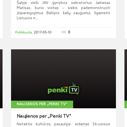
Šalyje vieši JAV gynybos sekretorius Jamesas
Matisas, kurio vizitas – siekis pademonstruoti
įsipareigojimus Baltijos šalių saugumui. Ilgametis
Lietuvos n...
8
2017-05-10
NAUJIENOS PER „PENKI TV“
Naujienos per „Penki TV“
Netektis kultūros pasaulyje: eidamas 56-uosius