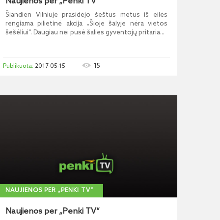
Naujienos per „Penki TV“
Šiandien Vilniuje prasidėjo šeštus metus iš eilės
rengiama pilietinė akcija „Šioje šalyje nėra vietos
šešėliui“. Daugiau nei pusė šalies gyventojų pritaria...
15
2017-05-15
NAUJIENOS PER „PENKI TV“
Naujienos per „Penki TV“