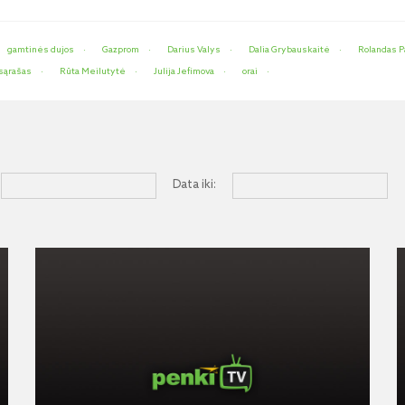
gamtinės dujos
Gazprom
Darius Valys
Dalia Grybauskaitė
Rolandas 
 sąrašas
Rūta Meilutytė
Julija Jefimova
orai
Data iki: