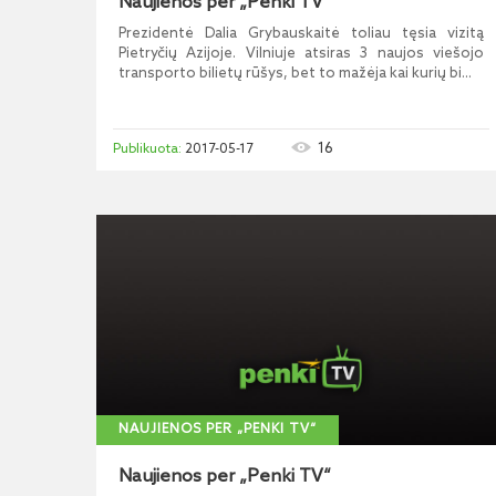
Naujienos per „Penki TV“
Prezidentė Dalia Grybauskaitė toliau tęsia vizitą
Pietryčių Azijoje. Vilniuje atsiras 3 naujos viešojo
transporto bilietų rūšys, bet to mažėja kai kurių bi...
16
2017-05-17
NAUJIENOS PER „PENKI TV“
Naujienos per „Penki TV“