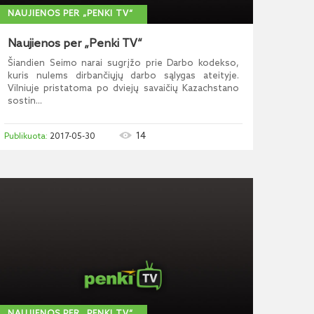
NAUJIENOS PER „PENKI TV“
Naujienos per „Penki TV“
Šiandien Seimo narai sugrįžo prie Darbo kodekso,
kuris nulems dirbančiųjų darbo sąlygas ateityje.
Vilniuje pristatoma po dviejų savaičių Kazachstano
sostin...
14
2017-05-30