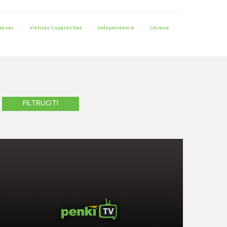
Paksas
Viktoras Uspaskichas
Independence
Ukraina