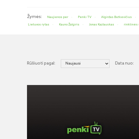
Žymės:
Naujienos per
Penki TV
Algirdas Butkevičius
Lietuvos rytas
Kauno Žalgiris
Jonas Kazlauskas
rinktinės
Rūšiuoti pagal:
Data nuo: