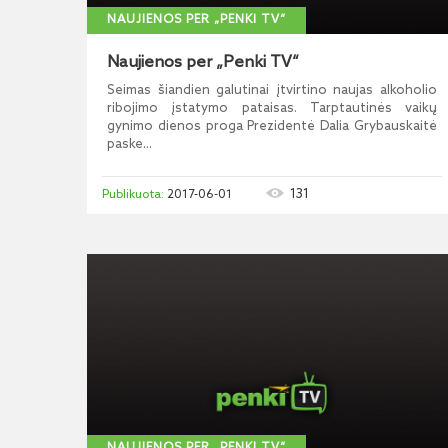
NAUJIENOS PER „PENKI TV“
Naujienos per „Penki TV“
Seimas šiandien galutinai įtvirtino naujas alkoholio
ribojimo įstatymo pataisas. Tarptautinės vaikų
gynimo dienos proga Prezidentė Dalia Grybauskaitė
paske...
131
2017-06-01