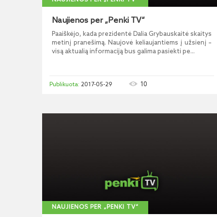
NAUJIENOS PER „PENKI TV“
Naujienos per „Penki TV“
Paaiškėjo, kada prezidentė Dalia Grybauskaitė skaitys
metinį pranešimą. Naujovė keliaujantiems į užsienį –
visą aktualią informaciją bus galima pasiekti pe...
10
2017-05-29
NAUJIENOS PER „PENKI TV“