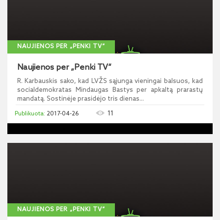
NAUJIENOS PER „PENKI TV“
Naujienos per „Penki TV“
R. Karbauskis sako, kad LVŽS sąjunga vieningai balsuos, kad
socialdemokratas Mindaugas Bastys per apkaltą prarastų
mandatą. Sostinėje prasidėjo tris dienas...
11
2017-04-26
NAUJIENOS PER „PENKI TV“