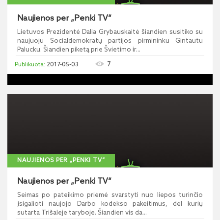
Naujienos per „Penki TV“
Lietuvos Prezidentė Dalia Grybauskaitė šiandien susitiko su
naujuoju Socialdemokratų partijos pirmininku Gintautu
Palucku. Šiandien piketą prie Švietimo ir...
7
2017-05-03
NAUJIENOS PER „PENKI TV“
Naujienos per „Penki TV“
Seimas po pateikimo priėmė svarstyti nuo liepos turinčio
įsigalioti naujojo Darbo kodekso pakeitimus, dėl kurių
sutarta Trišalėje taryboje. Šiandien vis da...