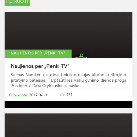
NAUJIENOS PER „PENKI TV“
Naujienos per „Penki TV“
Seimas šiandien galutinai įtvirtino naujas alkoholio ribojimo
įstatymo pataisas. Tarptautinės vaikų gynimo dienos proga
Prezidentė Dalia Grybauskaitė paske...
131
2017-06-01