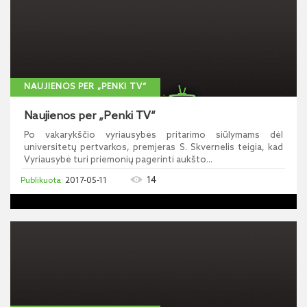
NAUJIENOS PER „PENKI TV“
Naujienos per „Penki TV“
Po vakarykščio vyriausybės pritarimo siūlymams dėl
universitetų pertvarkos, premjeras S. Skvernelis teigia, kad
Vyriausybė turi priemonių pagerinti aukšto...
14
2017-05-11