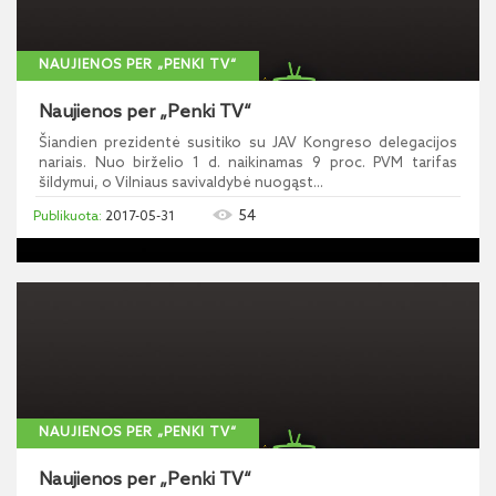
NAUJIENOS PER „PENKI TV“
Naujienos per „Penki TV“
Šiandien prezidentė susitiko su JAV Kongreso delegacijos
nariais. Nuo birželio 1 d. naikinamas 9 proc. PVM tarifas
šildymui, o Vilniaus savivaldybė nuogąst...
54
2017-05-31
NAUJIENOS PER „PENKI TV“
Naujienos per „Penki TV“