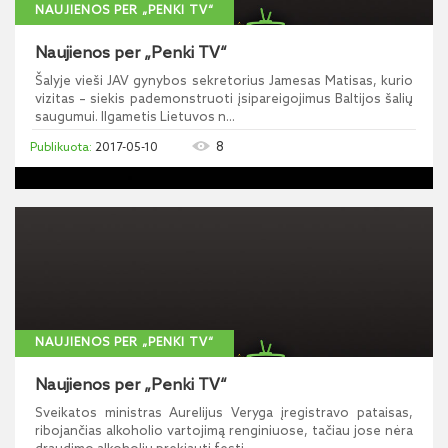
NAUJIENOS PER „PENKI TV“
Naujienos per „Penki TV“
Šalyje vieši JAV gynybos sekretorius Jamesas Matisas, kurio
vizitas – siekis pademonstruoti įsipareigojimus Baltijos šalių
saugumui. Ilgametis Lietuvos n...
8
2017-05-10
NAUJIENOS PER „PENKI TV“
Naujienos per „Penki TV“
Sveikatos ministras Aurelijus Veryga įregistravo pataisas,
ribojančias alkoholio vartojimą renginiuose, tačiau jose nėra