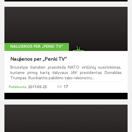
NAUJIENOS PER „PENKI TV“
Naujienos per „Penki TV“
Briuselyje šiandien prasideda NATO viršūnių susirinkimas,
kuriame pirmą kartą dalyvaus JAV prezidentas Donaldas
Trumpas. Ruošiantis pakilimo tako rekonstru...
17
2017-05-25