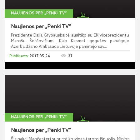
NAUJIENOS PER „PENKI TV“
Naujienos per „Penki TV“
Prezidentė Dalia Grybauskaitė susitiko su EK viceprezidentu
Marošu Šefčovičiumi. Kaip Kasmet gegužės pabaigoje
Azerbaidžano Ambasada Lietuvoje paminėjo sav...
31
2017-05-24
NAUJIENOS PER „PENKI TV“
Naujienos per „Penki TV“
Šią naktį Mančesterį supurtė kruvinas teroro išpuolis. Minint