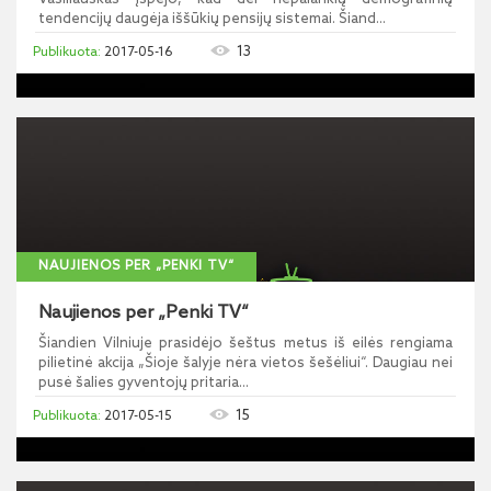
tendencijų daugėja iššūkių pensijų sistemai. Šiand...
13
2017-05-16
NAUJIENOS PER „PENKI TV“
Naujienos per „Penki TV“
Šiandien Vilniuje prasidėjo šeštus metus iš eilės rengiama
pilietinė akcija „Šioje šalyje nėra vietos šešėliui“. Daugiau nei
pusė šalies gyventojų pritaria...
15
2017-05-15