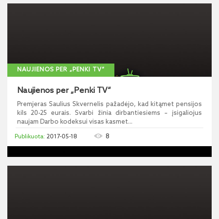
NAUJIENOS PER „PENKI TV“
Naujienos per „Penki TV“
Premjeras Saulius Skvernelis pažadėjo, kad kitąmet pensijos
kils 20-25 eurais. Svarbi žinia dirbantiesiems – įsigaliojus
naujam Darbo kodeksui visas kasmet...
8
2017-05-18