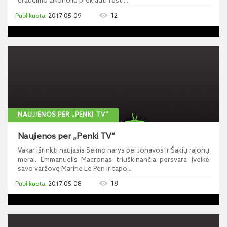
draudimo alkoholiu prekiauti festi...
12
2017-05-09
NAUJIENOS PER „PENKI TV“
Naujienos per „Penki TV“
Vakar išrinkti naujasis Seimo narys bei Jonavos ir Šakių rajonų
merai. Emmanuelis Macronas triuškinančia persvara įveikė
savo varžovę Marine Le Pen ir tapo...
18
2017-05-08