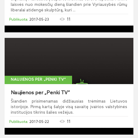
laisvės nuo mokesčių dieną šiandien prie Vyriausybės rūmų
liberalai atidengė skulptūrą, kuri ...
11
2017-05-23
NAUJIENOS PER „PENKI TV“
Naujienos per „Penki TV“
Šiandien prisimenamas didžiausias trėmimas Lietuvos
istorijoje. Pirmą kartą šalyje visą savaitę įvairios valstybinės
institucijos tikrins šalies vežėjus.
11
2017-05-22