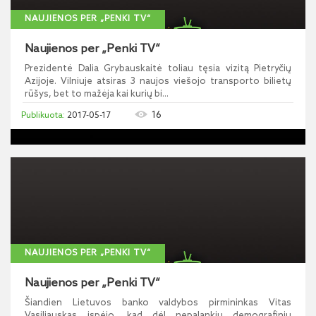
NAUJIENOS PER „PENKI TV“
Naujienos per „Penki TV“
Prezidentė Dalia Grybauskaitė toliau tęsia vizitą Pietryčių
Azijoje. Vilniuje atsiras 3 naujos viešojo transporto bilietų
rūšys, bet to mažėja kai kurių bi...
16
2017-05-17
NAUJIENOS PER „PENKI TV“
Naujienos per „Penki TV“
Šiandien Lietuvos banko valdybos pirmininkas Vitas
Vasiliauskas įspėjo, kad dėl nepalankių demografinių