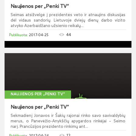
Naujienos per „Penki TV“
Seimas atsižvelgė į prezidentės veto ir atnaujins diskusijas
dėl vidaus sandorių. Lietuvoje dviejų dienų darbo vizito
atvyko Azerbaidžano užsienio reikalų...
44
2017-04-25
NAUJIENOS PER „PENKI TV“
Naujienos per „Penki TV“
Sekmadienį Jonavos ir Šakių rajonai rinko savo savivaldybių
merus, o Panevėžio-Anykščių apygardos rinkėjai – Seimo
narį. Prancūzijos prezidento rinkimų ant...
12