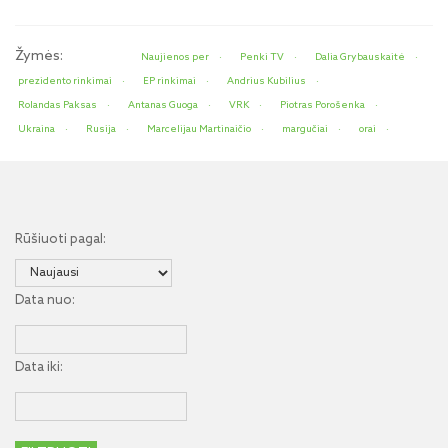
Žymės:
Naujienos per
Penki TV
Dalia Grybauskaitė
prezidento rinkimai
EP rinkimai
Andrius Kubilius
Rolandas Paksas
Antanas Guoga
VRK
Piotras Porošenka
Ukraina
Rusija
Marcelijau Martinaičio
margučiai
orai
Rūšiuoti pagal:
Data nuo:
Data iki: