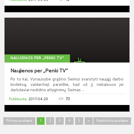
2017-04-24
NAUJIENOS PER „PENKI TV“
Naujienos per „Penki TV“
Po to kai, Vyriausybė grąžino Seimui svarstyti naująjį darbo
kodeksą, valdantieji pareiškė, kad už jį nebalsuos jei
darbdaviai nedidins atlyginimų. Seimas ...
70
2017-04-20
Pirmas puslapis
1
2
3
4
5
»
Paskutinis puslapis