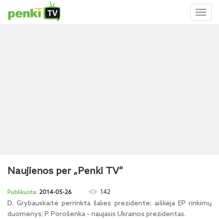
Toggl
naviga
Naujienos per „Penki TV“
142
2014-05-26
D. Grybauskaitė perrinkta šalies prezidente; aiškėja EP rinkimų
duomenys; P. Porošenka – naujasis Ukrainos prezidentas.