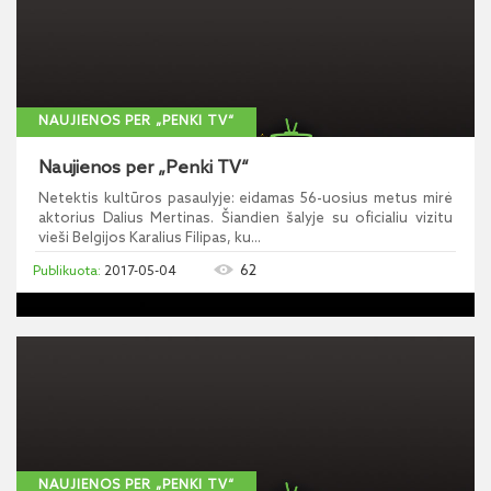
NAUJIENOS PER „PENKI TV“
Naujienos per „Penki TV“
Netektis kultūros pasaulyje: eidamas 56-uosius metus mirė
aktorius Dalius Mertinas. Šiandien šalyje su oficialiu vizitu
vieši Belgijos Karalius Filipas, ku...
62
2017-05-04
NAUJIENOS PER „PENKI TV“