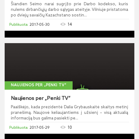
Šiandien Seimo narai sugrįžo prie Darbo kodekso, kuris
nulems dirbančiųjų darbo sąlygas ateityje. Vilniuje pristatoma
po dviejų savaičių Kazachstano sostin...
14
2017-05-30
NAUJIENOS PER „PENKI TV“
Naujienos per „Penki TV“
Paaiškėjo, kada prezidentė Dalia Grybauskaitė skaitys metinį
pranešimą. Naujovė keliaujantiems į užsienį – visą aktualią
informaciją bus galima pasiekti pe...
10
2017-05-29