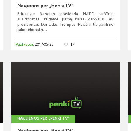
Naujienos per „Penki TV“
Briuselyje šiandien prasideda NATO viršūnių
susirinkimas, kuriame pirmą kartą dalyvaus JAV
prezidentas Donaldas Trumpas. Ruošiantis pakilimo
tako rekonstru...
17
2017-05-25
NAUJIENOS PER „PENKI TV“