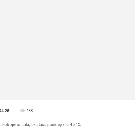
153
04-28
rebėjimo aukų skaičius padidėjo iki 4 310.