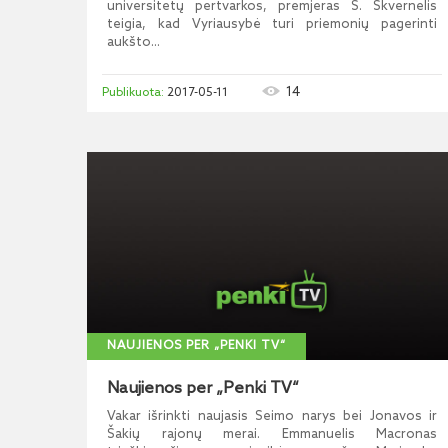
universitetų pertvarkos, premjeras S. Skvernelis
teigia, kad Vyriausybė turi priemonių pagerinti
aukšto...
14
2017-05-11
NAUJIENOS PER „PENKI TV“
Naujienos per „Penki TV“
Vakar išrinkti naujasis Seimo narys bei Jonavos ir
Šakių rajonų merai. Emmanuelis Macronas