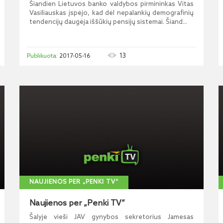
Šiandien Lietuvos banko valdybos pirmininkas Vitas
Vasiliauskas įspėjo, kad dėl nepalankių demografinių
tendencijų daugėja iššūkių pensijų sistemai. Šiand...
13
2017-05-16
NAUJIENOS PER „PENKI TV“
Naujienos per „Penki TV“
Šalyje vieši JAV gynybos sekretorius Jamesas