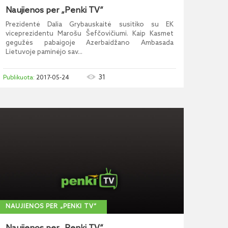
Naujienos per „Penki TV“
Prezidentė Dalia Grybauskaitė susitiko su EK
viceprezidentu Marošu Šefčovičiumi. Kaip Kasmet
gegužės pabaigoje Azerbaidžano Ambasada
Lietuvoje paminėjo sav...
31
2017-05-24
NAUJIENOS PER „PENKI TV“