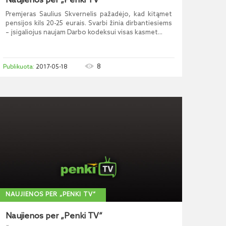
Naujienos per „Penki TV“
Premjeras Saulius Skvernelis pažadėjo, kad kitąmet
pensijos kils 20-25 eurais. Svarbi žinia dirbantiesiems
– įsigaliojus naujam Darbo kodeksui visas kasmet...
8
2017-05-18
NAUJIENOS PER „PENKI TV“
Naujienos per „Penki TV“