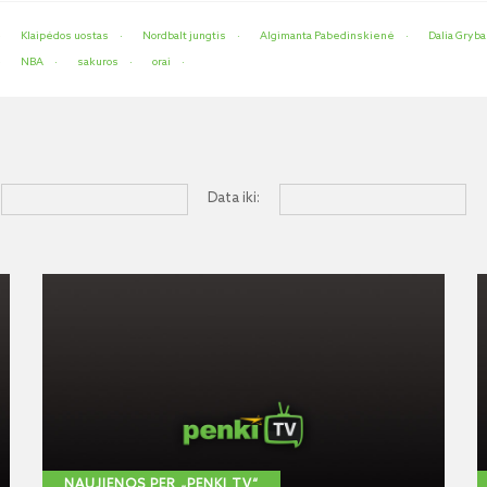
Klaipėdos uostas
Nordbalt jungtis
Algimanta Pabedinskienė
Dalia Gryb
NBA
sakuros
orai
Data iki:
NAUJIENOS PER „PENKI TV“