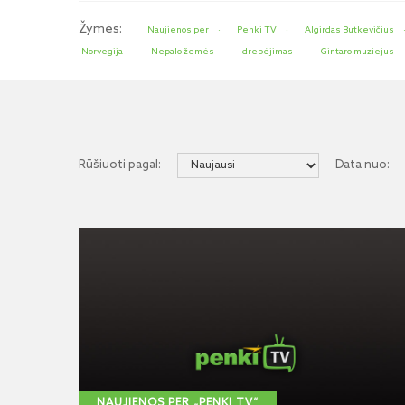
Žymės:
Naujienos per
Penki TV
Algirdas Butkevičius
Norvegija
Nepalo žemės
drebėjimas
Gintaro muziejus
Rūšiuoti pagal:
Data nuo:
NAUJIENOS PER „PENKI TV“