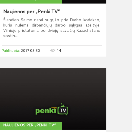
Naujienos per „Penki TV“
Šiandien Seimo narai sugrįžo prie Darbo kodekso,
kuris nulems dirbančiųjų darbo sąlygas ateityje.
Vilniuje pristatoma po dviejų savaičių Kazachstano
sostin...
14
2017-05-30
NAUJIENOS PER „PENKI TV“