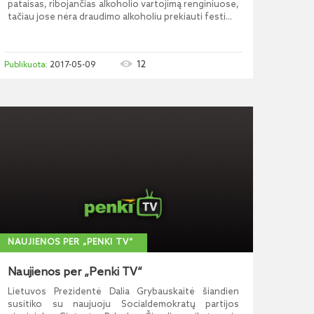
pataisas, ribojančias alkoholio vartojimą renginiuose,
tačiau jose nėra draudimo alkoholiu prekiauti festi...
12
2017-05-09
NAUJIENOS PER „PENKI TV“
Naujienos per „Penki TV“
Lietuvos Prezidentė Dalia Grybauskaitė šiandien
susitiko su naujuoju Socialdemokratų partijos