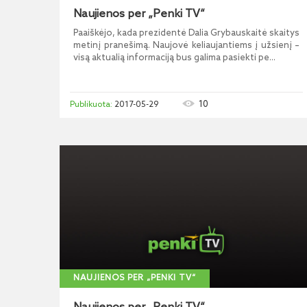
Naujienos per „Penki TV“
Paaiškėjo, kada prezidentė Dalia Grybauskaitė skaitys
metinį pranešimą. Naujovė keliaujantiems į užsienį –
visą aktualią informaciją bus galima pasiekti pe...
10
2017-05-29
NAUJIENOS PER „PENKI TV“