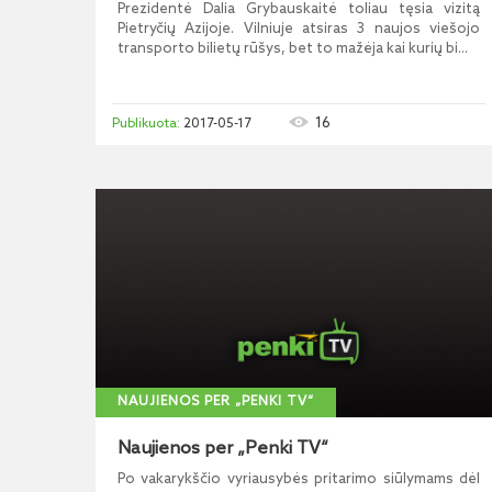
Prezidentė Dalia Grybauskaitė toliau tęsia vizitą
Pietryčių Azijoje. Vilniuje atsiras 3 naujos viešojo
transporto bilietų rūšys, bet to mažėja kai kurių bi...
16
2017-05-17
NAUJIENOS PER „PENKI TV“
Naujienos per „Penki TV“
Po vakarykščio vyriausybės pritarimo siūlymams dėl