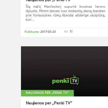
Naujienos per „Penki TV“
Šią naktį Mančesterį supurtė kruvinas teroro
išpuolis. Minint laisvės nuo mokesčių dieną šiandien
prie Vyriausybės rūmų liberalai atidengė skulptūrą,
kuri ...
11
2017-05-23
NAUJIENOS PER „PENKI TV“
Naujienos per „Penki TV“