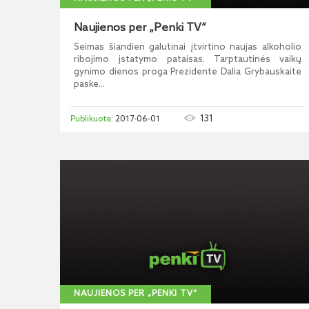
Naujienos per „Penki TV“
Seimas šiandien galutinai įtvirtino naujas alkoholio
ribojimo įstatymo pataisas. Tarptautinės vaikų
gynimo dienos proga Prezidentė Dalia Grybauskaitė
paske...
131
2017-06-01
NAUJIENOS PER „PENKI TV“