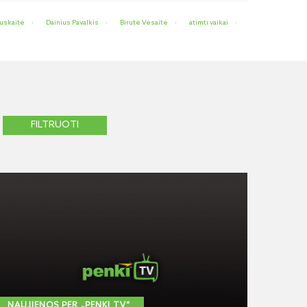
auskaitė
Dainius Pavalkis
Birutė Vėsaitė
atimti vaikai
NAUJIENOS PER „PENKI TV“