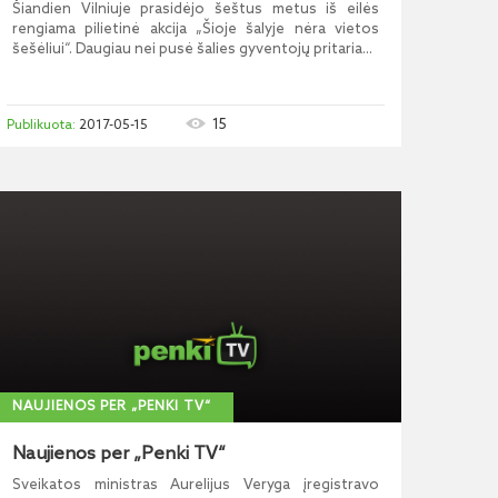
Šiandien Vilniuje prasidėjo šeštus metus iš eilės
rengiama pilietinė akcija „Šioje šalyje nėra vietos
šešėliui“. Daugiau nei pusė šalies gyventojų pritaria...
15
2017-05-15
NAUJIENOS PER „PENKI TV“
Naujienos per „Penki TV“
Sveikatos ministras Aurelijus Veryga įregistravo