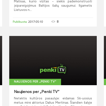
Matisas, kurio vizitas – siekis pademonstruoti
įsipareigojimus Baltijos šalių saugumui. Ilgametis
Lietuvos n...
8
2017-05-10
NAUJIENOS PER „PENKI TV“
Naujienos per „Penki TV“
Netektis kultūros pasaulyje: eidamas 56-uosius
metus mirė aktorius Dalius Mertinas. Šiandien šalyje