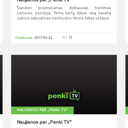
Naujienos per „Penki TV“
Šiandien prisimenamas didžiausias trėmimas
Lietuvos istorijoje. Pirmą kartą šalyje visą savaitę
įvairios valstybinės institucijos tikrins šalies vežėjus.
11
2017-05-22
NAUJIENOS PER „PENKI TV“
Naujienos per „Penki TV“