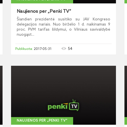
Naujienos per „Penki TV“
Šiandien prezidentė susitiko su JAV Kongreso
delegacijos nariais. Nuo birželio 1 d. naikinamas 9
proc. PVM tarifas šildymui, o Vilniaus savivaldybė
nuogąst...
54
2017-05-31
NAUJIENOS PER „PENKI TV“