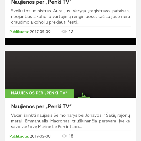
Naujienos per „Penki TV“
Sveikatos ministras Aurelijus Veryga įregistravo pataisas,
ribojančias alkoholio vartojimą renginiuose, tačiau jose nėra
draudimo alkoholiu prekiauti festi...
12
2017-05-09
NAUJIENOS PER „PENKI TV“
Naujienos per „Penki TV“
Vakar išrinkti naujasis Seimo narys bei Jonavos ir Šakių rajonų
merai. Emmanuelis Macronas triuškinančia persvara įveikė
savo varžovę Marine Le Pen ir tapo...
18
2017-05-08