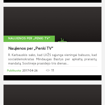
NAUJIENOS PER „PENKI TV“
Naujienos per „Penki TV“
R. Karbauskis sako, kad LVŽS sąjunga vieningai balsuos, kad
socialdemokratas Mindaugas Bastys per apkaltą prarastų
mandatą. Sostinėje prasidėjo tris dienas...
11
2017-04-26