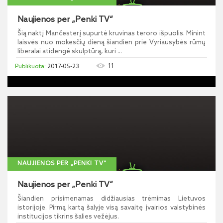
Naujienos per „Penki TV“
Šią naktį Mančesterį supurtė kruvinas teroro išpuolis. Minint
laisvės nuo mokesčių dieną šiandien prie Vyriausybės rūmų
liberalai atidengė skulptūrą, kuri ...
11
2017-05-23
NAUJIENOS PER „PENKI TV“
Naujienos per „Penki TV“
Šiandien prisimenamas didžiausias trėmimas Lietuvos
istorijoje. Pirmą kartą šalyje visą savaitę įvairios valstybinės
institucijos tikrins šalies vežėjus.