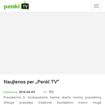
Toggl
naviga
Naujienos per „Penki TV“
703
2016-06-09
Prezidentė D. Grybauskaitė Seime skaitė metinį pranešimą;
Vilniuje prasidėjo tradicinė šiuolaikinio meno mugė