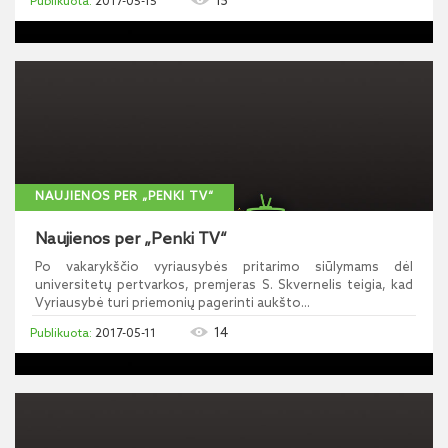
15
2017-05-15
NAUJIENOS PER „PENKI TV“
Naujienos per „Penki TV“
Po vakarykščio vyriausybės pritarimo siūlymams dėl
universitetų pertvarkos, premjeras S. Skvernelis teigia, kad
Vyriausybė turi priemonių pagerinti aukšto...
14
2017-05-11