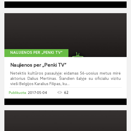
NAUJIENOS PER „PENKI TV“
Naujienos per „Penki TV“
Netektis kultūros pasaulyje: eidamas 56-uosius metus mirė
aktorius Dalius Mertinas. Šiandien šalyje su oficialiu vizitu
vieši Belgijos Karalius Filipas, ku...
62
2017-05-04