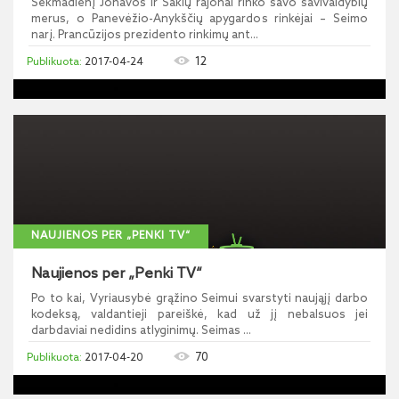
Sekmadienį Jonavos ir Šakių rajonai rinko savo savivaldybių
merus, o Panevėžio-Anykščių apygardos rinkėjai – Seimo
narį. Prancūzijos prezidento rinkimų ant...
12
2017-04-24
NAUJIENOS PER „PENKI TV“
Naujienos per „Penki TV“
Po to kai, Vyriausybė grąžino Seimui svarstyti naująjį darbo
kodeksą, valdantieji pareiškė, kad už jį nebalsuos jei
darbdaviai nedidins atlyginimų. Seimas ...
70
2017-04-20