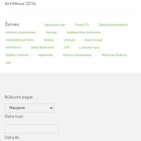
ArtVilnius‘2016.
Žymės:
Naujienos per
Penki TV
Dalia Grybauskaitė
metinis pranešimas
Seimas
tarpbankinis mokestis
mokėjimo kortelės
bankai
Litexpo
meno mugė
ArtVilnius
Diana Stomienė
LFF
Lietuvos vyrų
futbolo rinktinė
aptarimas
Nerijus Dunauskas
Robertas Poškus
orai
Rūšiuoti pagal:
Data nuo:
Data iki: