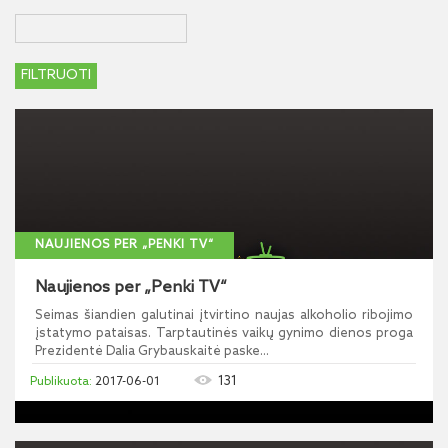
NAUJIENOS PER „PENKI TV“
Naujienos per „Penki TV“
Seimas šiandien galutinai įtvirtino naujas alkoholio ribojimo
įstatymo pataisas. Tarptautinės vaikų gynimo dienos proga
Prezidentė Dalia Grybauskaitė paske...
131
2017-06-01