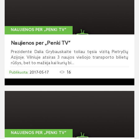
NAUJIENOS PER „PENKI TV“
Naujienos per „Penki TV“
Prezidentė Dalia Grybauskaitė toliau tęsia vizitą Pietryčių
Azijoje. Vilniuje atsiras 3 naujos viešojo transporto bilietų
rūšys, bet to mažėja kai kurių bi...
16
2017-05-17
NAUJIENOS PER „PENKI TV“