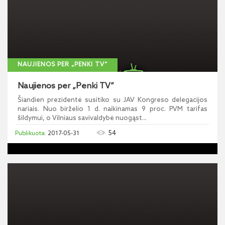
NAUJIENOS PER „PENKI TV“
Naujienos per „Penki TV“
Šiandien prezidentė susitiko su JAV Kongreso delegacijos
nariais. Nuo birželio 1 d. naikinamas 9 proc. PVM tarifas
šildymui, o Vilniaus savivaldybė nuogąst...
54
2017-05-31