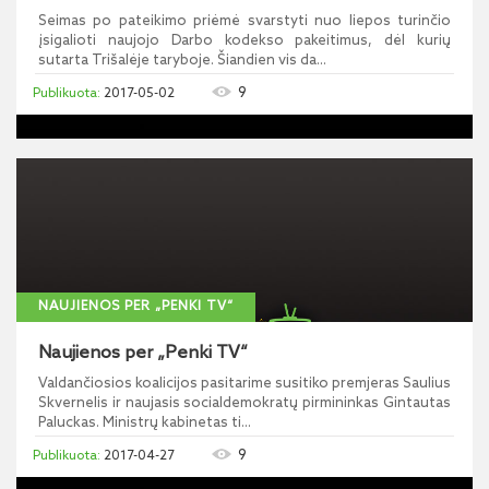
Seimas po pateikimo priėmė svarstyti nuo liepos turinčio
įsigalioti naujojo Darbo kodekso pakeitimus, dėl kurių
sutarta Trišalėje taryboje. Šiandien vis da...
9
2017-05-02
NAUJIENOS PER „PENKI TV“
Naujienos per „Penki TV“
Valdančiosios koalicijos pasitarime susitiko premjeras Saulius
Skvernelis ir naujasis socialdemokratų pirmininkas Gintautas
Paluckas. Ministrų kabinetas ti...
9
2017-04-27