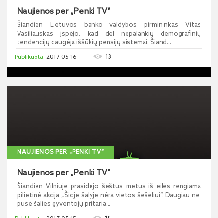
Naujienos per „Penki TV“
Šiandien Lietuvos banko valdybos pirmininkas Vitas
Vasiliauskas įspėjo, kad dėl nepalankių demografinių
tendencijų daugėja iššūkių pensijų sistemai. Šiand...
13
2017-05-16
NAUJIENOS PER „PENKI TV“
Naujienos per „Penki TV“
Šiandien Vilniuje prasidėjo šeštus metus iš eilės rengiama
pilietinė akcija „Šioje šalyje nėra vietos šešėliui“. Daugiau nei
pusė šalies gyventojų pritaria...