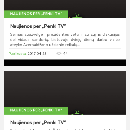
NAUJIENOS PER „PENKI TV“
Naujienos per „Penki TV“
Seimas atsižvelgė į prezidentės veto ir atnaujins diskusijas
dėl vidaus sandorių. Lietuvoje dviejų dienų darbo vizito
atvyko Azerbaidžano užsienio reikalų...
44
2017-04-25
NAUJIENOS PER „PENKI TV“
Naujienos per „Penki TV“