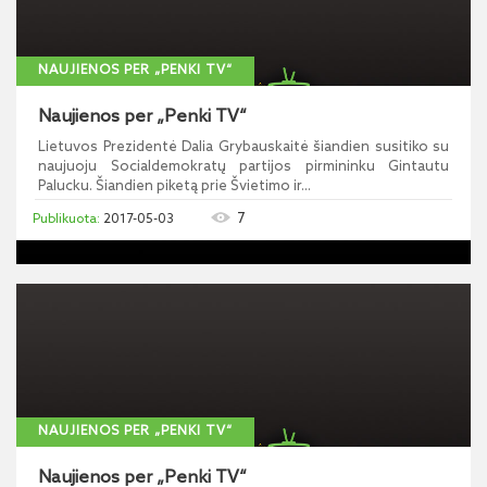
NAUJIENOS PER „PENKI TV“
Naujienos per „Penki TV“
Lietuvos Prezidentė Dalia Grybauskaitė šiandien susitiko su
naujuoju Socialdemokratų partijos pirmininku Gintautu
Palucku. Šiandien piketą prie Švietimo ir...
7
2017-05-03
NAUJIENOS PER „PENKI TV“
Naujienos per „Penki TV“