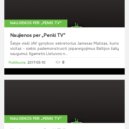
NAUJIENOS PER „PENKI TV“
Naujienos per „Penki TV“
Šalyje vieši JAV gynybos sekretorius Jamesas Matisas, kurio
vizitas – siekis pademonstruoti įsipareigojimus Baltijos šalių
saugumui. Ilgametis Lietuvos n...
8
2017-05-10
NAUJIENOS PER „PENKI TV“