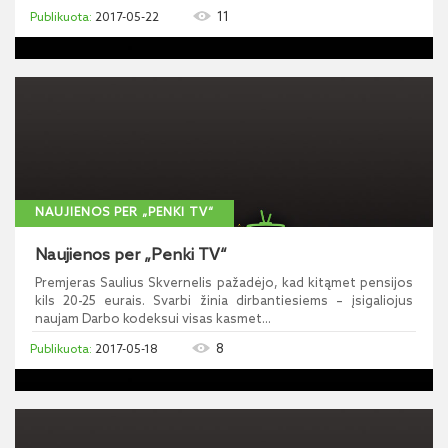
11
2017-05-22
NAUJIENOS PER „PENKI TV“
Naujienos per „Penki TV“
Premjeras Saulius Skvernelis pažadėjo, kad kitąmet pensijos
kils 20-25 eurais. Svarbi žinia dirbantiesiems – įsigaliojus
naujam Darbo kodeksui visas kasmet...
8
2017-05-18