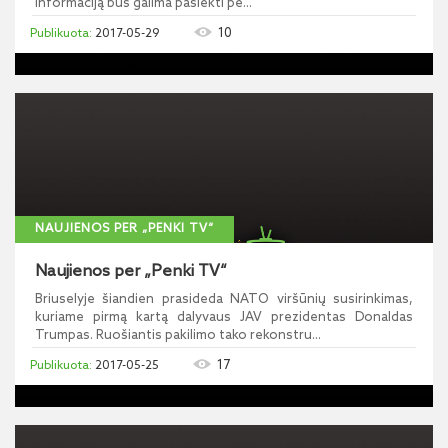
informaciją bus galima pasiekti pe...
10
2017-05-29
NAUJIENOS PER „PENKI TV“
Naujienos per „Penki TV“
Briuselyje šiandien prasideda NATO viršūnių susirinkimas,
kuriame pirmą kartą dalyvaus JAV prezidentas Donaldas
Trumpas. Ruošiantis pakilimo tako rekonstru...
17
2017-05-25