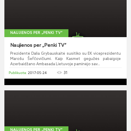
NAUJIENOS PER „PENKI TV“
Naujienos per „Penki TV“
Prezidentė Dalia Grybauskaitė susitiko su EK viceprezidentu
Marošu Šefčovičiumi. Kaip Kasmet gegužės pabaigoje
Azerbaidžano Ambasada Lietuvoje paminėjo sav...
31
2017-05-24
NAUJIENOS PER „PENKI TV“