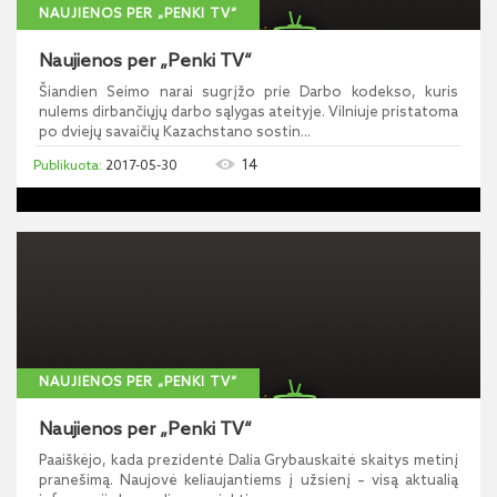
NAUJIENOS PER „PENKI TV“
Naujienos per „Penki TV“
Šiandien Seimo narai sugrįžo prie Darbo kodekso, kuris
nulems dirbančiųjų darbo sąlygas ateityje. Vilniuje pristatoma
po dviejų savaičių Kazachstano sostin...
14
2017-05-30
NAUJIENOS PER „PENKI TV“
Naujienos per „Penki TV“
Paaiškėjo, kada prezidentė Dalia Grybauskaitė skaitys metinį
pranešimą. Naujovė keliaujantiems į užsienį – visą aktualią