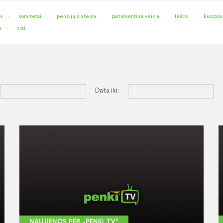
as
komitetai
pensijų sistema
parlamentinė veikla
lėšos
Europos
s
orai
Data iki:
NAUJIENOS PER „PENKI TV“