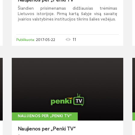
Naujienos per „Penki TV“
Šiandien prisimenamas didžiausias trėmimas
Lietuvos istorijoje. Pirmą kartą šalyje visą savaitę
įvairios valstybinės institucijos tikrins šalies vežėjus.
11
2017-05-22
NAUJIENOS PER „PENKI TV“
Naujienos per „Penki TV“