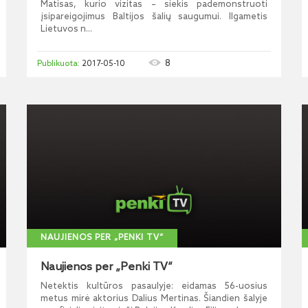
Matisas, kurio vizitas – siekis pademonstruoti
įsipareigojimus Baltijos šalių saugumui. Ilgametis
Lietuvos n...
8
2017-05-10
NAUJIENOS PER „PENKI TV“
Naujienos per „Penki TV“
Netektis kultūros pasaulyje: eidamas 56-uosius
metus mirė aktorius Dalius Mertinas. Šiandien šalyje