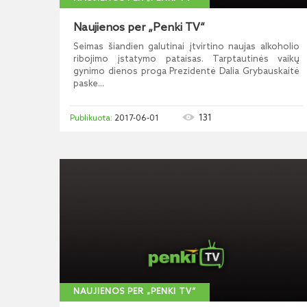
Naujienos per „Penki TV“
Seimas šiandien galutinai įtvirtino naujas alkoholio
ribojimo įstatymo pataisas. Tarptautinės vaikų
gynimo dienos proga Prezidentė Dalia Grybauskaitė
paske...
131
2017-06-01
NAUJIENOS PER „PENKI TV“