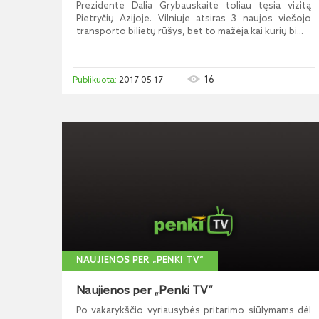
Prezidentė Dalia Grybauskaitė toliau tęsia vizitą
Pietryčių Azijoje. Vilniuje atsiras 3 naujos viešojo
transporto bilietų rūšys, bet to mažėja kai kurių bi...
16
2017-05-17
NAUJIENOS PER „PENKI TV“
Naujienos per „Penki TV“
Po vakarykščio vyriausybės pritarimo siūlymams dėl