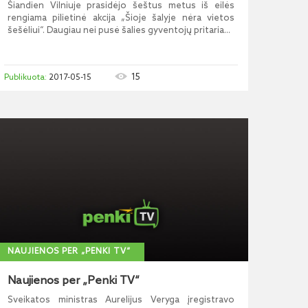
Šiandien Vilniuje prasidėjo šeštus metus iš eilės
rengiama pilietinė akcija „Šioje šalyje nėra vietos
šešėliui“. Daugiau nei pusė šalies gyventojų pritaria...
15
2017-05-15
NAUJIENOS PER „PENKI TV“
Naujienos per „Penki TV“
Sveikatos ministras Aurelijus Veryga įregistravo