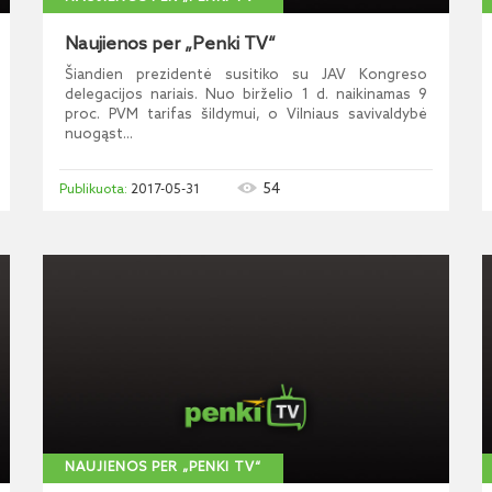
Naujienos per „Penki TV“
Šiandien prezidentė susitiko su JAV Kongreso
delegacijos nariais. Nuo birželio 1 d. naikinamas 9
proc. PVM tarifas šildymui, o Vilniaus savivaldybė
nuogąst...
54
2017-05-31
NAUJIENOS PER „PENKI TV“