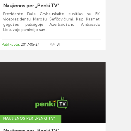
Naujienos per „Penki TV“
Prezidentė Dalia Grybauskaitė susitiko su EK
viceprezidentu Marošu Šefčovičiumi. Kaip Kasmet
gegužės pabaigoje Azerbaidžano Ambasada
Lietuvoje paminėjo sav...
31
2017-05-24
NAUJIENOS PER „PENKI TV“