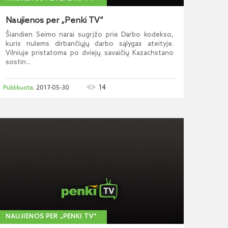
Naujienos per „Penki TV“
Šiandien Seimo narai sugrįžo prie Darbo kodekso,
kuris nulems dirbančiųjų darbo sąlygas ateityje.
Vilniuje pristatoma po dviejų savaičių Kazachstano
sostin...
14
2017-05-30
NAUJIENOS PER „PENKI TV“