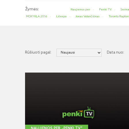
Žymės:
Naujienos per
Penki TV
Seim
MOKYKLA 2016
Litexpo
Jonas Valančiūnas
Toronto Raptor
Rūšiuoti pagal:
Data nuo:
NAUJIENOS PER „PENKI TV“