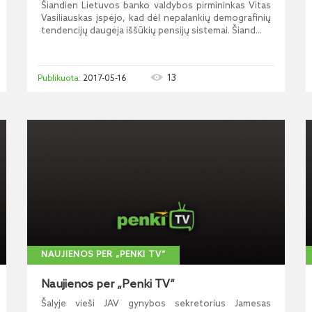
Šiandien Lietuvos banko valdybos pirmininkas Vitas
Vasiliauskas įspėjo, kad dėl nepalankių demografinių
tendencijų daugėja iššūkių pensijų sistemai. Šiand...
13
2017-05-16
NAUJIENOS PER „PENKI TV“
Naujienos per „Penki TV“
Šalyje vieši JAV gynybos sekretorius Jamesas