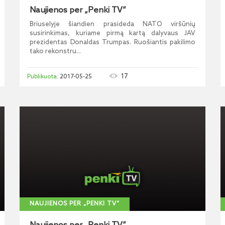
Naujienos per „Penki TV“
Briuselyje šiandien prasideda NATO viršūnių
susirinkimas, kuriame pirmą kartą dalyvaus JAV
prezidentas Donaldas Trumpas. Ruošiantis pakilimo
tako rekonstru...
17
2017-05-25
NAUJIENOS PER „PENKI TV“