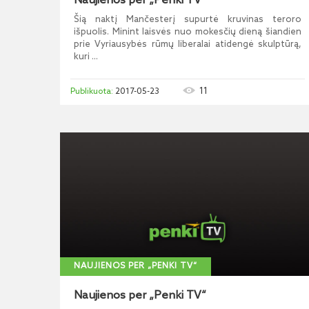
Naujienos per „Penki TV“
Šią naktį Mančesterį supurtė kruvinas teroro
išpuolis. Minint laisvės nuo mokesčių dieną šiandien
prie Vyriausybės rūmų liberalai atidengė skulptūrą,
kuri ...
11
2017-05-23
NAUJIENOS PER „PENKI TV“
Naujienos per „Penki TV“