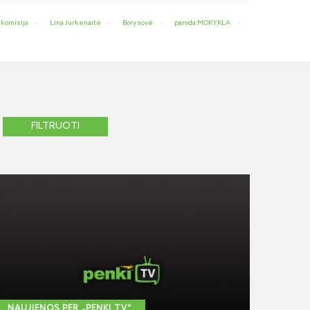
 komisija
Lina Jurkėnaitė
Borysovė
paroda MOKYKLA
NAUJIENOS PER „PENKI TV“