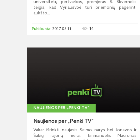
universitetų pertvarkos, premjeras S. Skvernelis
teigia, kad Vyriausybė turi priemonių pagerinti
aukšto...
14
2017-05-11
NAUJIENOS PER „PENKI TV“
Naujienos per „Penki TV“
Vakar išrinkti naujasis Seimo narys bei Jonavos ir
Šakių rajonų merai. Emmanuelis Macronas