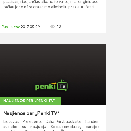
pataisas, ribojančias alkoholio vartojimą renginiuose,
tačiau jose nėra draudimo alkoholiu prekiauti festi...
12
2017-05-09
NAUJIENOS PER „PENKI TV“
Naujienos per „Penki TV“
Lietuvos Prezidentė Dalia Grybauskaitė šiandien
susitiko su naujuoju Socialdemokratų partijos