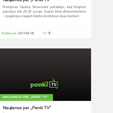
Naujienos per „Penki TV“
Premjeras Saulius Skvernelis pažadėjo, kad kitąmet
pensijos kils 20-25 eurais. Svarbi žinia dirbantiesiems
– įsigaliojus naujam Darbo kodeksui visas kasmet...
8
2017-05-18
NAUJIENOS PER „PENKI TV“
Naujienos per „Penki TV“