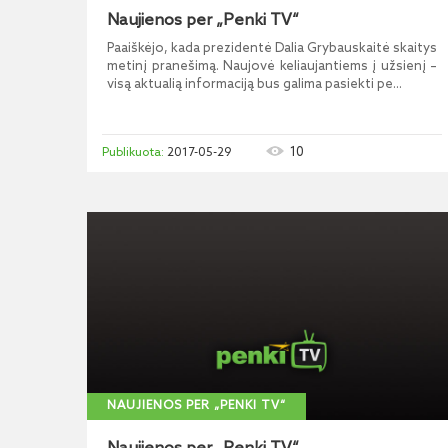
Naujienos per „Penki TV“
Paaiškėjo, kada prezidentė Dalia Grybauskaitė skaitys
metinį pranešimą. Naujovė keliaujantiems į užsienį –
visą aktualią informaciją bus galima pasiekti pe...
10
2017-05-29
NAUJIENOS PER „PENKI TV“