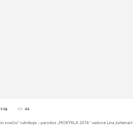
44
11-16
nio svečio“ rubrikoje – parodos „MOKYKLA 2016“ vadovė Lina Jurkėnai