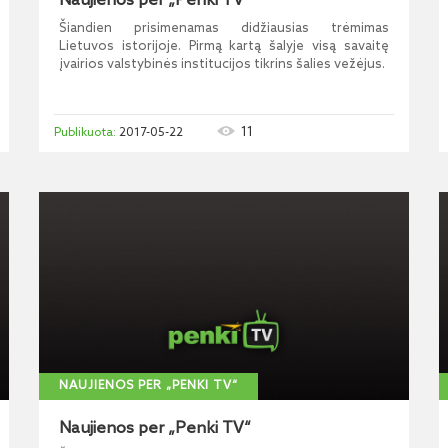
Naujienos per „Penki TV“
Šiandien prisimenamas didžiausias trėmimas
Lietuvos istorijoje. Pirmą kartą šalyje visą savaitę
įvairios valstybinės institucijos tikrins šalies vežėjus.
11
2017-05-22
NAUJIENOS PER „PENKI TV“
Naujienos per „Penki TV“