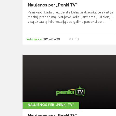
Naujienos per „Penki TV“
Paaiškėjo, kada prezidentė Dalia Grybauskaitė skaitys
metinį pranešimą. Naujovė keliaujantiems į užsienį –
visą aktualią informaciją bus galima pasiekti pe...
10
2017-05-29
NAUJIENOS PER „PENKI TV“