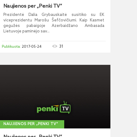
Naujienos per „Penki TV“
Prezidentė Dalia Grybauskaitė susitiko su EK
viceprezidentu Marošu Šefčovičiumi. Kaip Kasmet
gegužės pabaigoje Azerbaidžano Ambasada
Lietuvoje paminėjo sav...
31
2017-05-24
NAUJIENOS PER „PENKI TV“