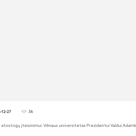
36
-12-27
 atostogų įteisinimui. Vilniaus universitetas Prezidentui Valdui Adamku