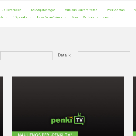
lius Skvernelis
Kalėdų atostogos
Vilniaus universitetas
Prezidentas
V
ofa
3D pasaka
Jonas Valančiūnas
Toronto Raptors
orai
Data iki:
NAUJIENOS PER „PENKI TV“