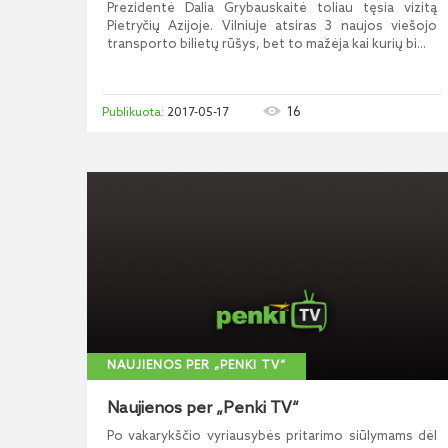
Prezidentė Dalia Grybauskaitė toliau tęsia vizitą
Pietryčių Azijoje. Vilniuje atsiras 3 naujos viešojo
transporto bilietų rūšys, bet to mažėja kai kurių bi...
16
2017-05-17
NAUJIENOS PER „PENKI TV“
Naujienos per „Penki TV“
Po vakarykščio vyriausybės pritarimo siūlymams dėl