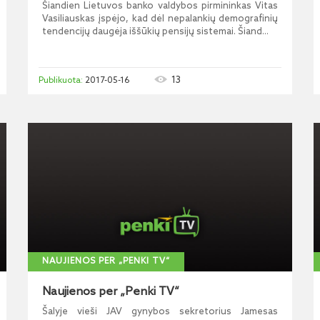
Šiandien Lietuvos banko valdybos pirmininkas Vitas
Vasiliauskas įspėjo, kad dėl nepalankių demografinių
tendencijų daugėja iššūkių pensijų sistemai. Šiand...
13
2017-05-16
NAUJIENOS PER „PENKI TV“
Naujienos per „Penki TV“
Šalyje vieši JAV gynybos sekretorius Jamesas