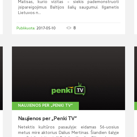
Matisas, kurio vizitas – siekis pademonstruoti
įsipareigojimus Baltijos šalių saugumui. Ilgametis
Lietuvos n...
8
2017-05-10
NAUJIENOS PER „PENKI TV“
Naujienos per „Penki TV“
Netektis kultūros pasaulyje: eidamas 56-uosius
metus mirė aktorius Dalius Mertinas. Šiandien šalyje