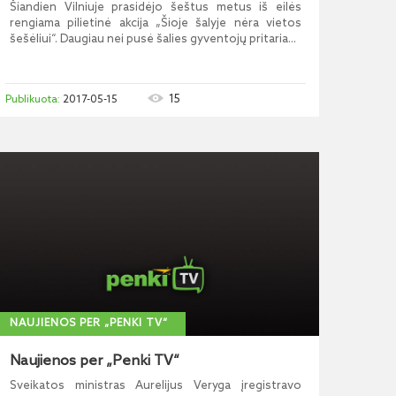
Šiandien Vilniuje prasidėjo šeštus metus iš eilės
rengiama pilietinė akcija „Šioje šalyje nėra vietos
šešėliui“. Daugiau nei pusė šalies gyventojų pritaria...
15
2017-05-15
NAUJIENOS PER „PENKI TV“
Naujienos per „Penki TV“
Sveikatos ministras Aurelijus Veryga įregistravo