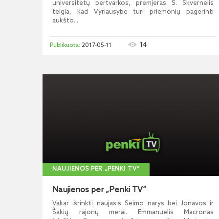
universitetų pertvarkos, premjeras S. Skvernelis
teigia, kad Vyriausybė turi priemonių pagerinti
aukšto...
14
2017-05-11
NAUJIENOS PER „PENKI TV“
Naujienos per „Penki TV“
Vakar išrinkti naujasis Seimo narys bei Jonavos ir
Šakių rajonų merai. Emmanuelis Macronas