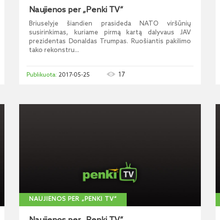
Naujienos per „Penki TV“
Briuselyje šiandien prasideda NATO viršūnių
susirinkimas, kuriame pirmą kartą dalyvaus JAV
prezidentas Donaldas Trumpas. Ruošiantis pakilimo
tako rekonstru...
17
2017-05-25
NAUJIENOS PER „PENKI TV“