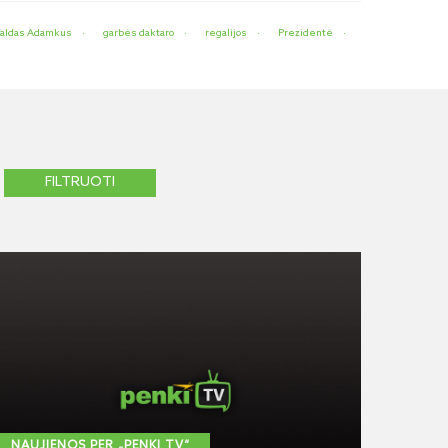
aldas Adamkus
garbės daktaro
regalijos
Prezidentė
NAUJIENOS PER „PENKI TV“