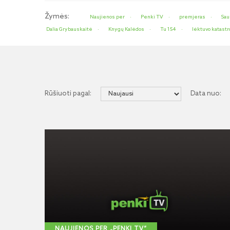
Žymės:
Naujienos per
Penki TV
premjeras
Sau
Dalia Grybauskaitė
Knygų Kalėdos
Tu 154
lėktuvo katastr
Rūšiuoti pagal:
Data nuo:
NAUJIENOS PER „PENKI TV“