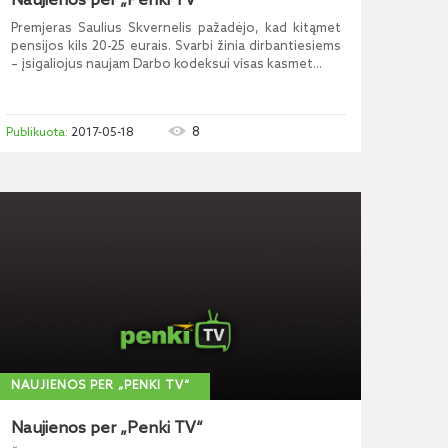
Naujienos per „Penki TV“
Premjeras Saulius Skvernelis pažadėjo, kad kitąmet
pensijos kils 20-25 eurais. Svarbi žinia dirbantiesiems
– įsigaliojus naujam Darbo kodeksui visas kasmet...
8
2017-05-18
NAUJIENOS PER „PENKI TV“
Naujienos per „Penki TV“