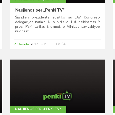
Naujienos per „Penki TV“
Šiandien prezidentė susitiko su JAV Kongreso
delegacijos nariais. Nuo birželio 1 d. naikinamas 9
proc. PVM tarifas šildymui, o Vilniaus savivaldybė
nuogąst...
54
2017-05-31
NAUJIENOS PER „PENKI TV“