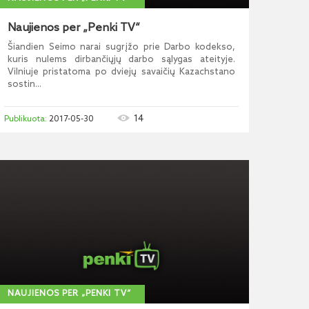
Naujienos per „Penki TV“
Šiandien Seimo narai sugrįžo prie Darbo kodekso,
kuris nulems dirbančiųjų darbo sąlygas ateityje.
Vilniuje pristatoma po dviejų savaičių Kazachstano
sostin...
14
2017-05-30
NAUJIENOS PER „PENKI TV“