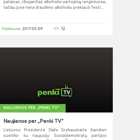
pataisas, ribojančias alkoholio vartojimą renginiuose,
tačiau jose nėra draudimo alkoholiu prekiauti festi...
12
2017-05-09
NAUJIENOS PER „PENKI TV“
Naujienos per „Penki TV“
Lietuvos Prezidentė Dalia Grybauskaitė šiandien
susitiko su naujuoju Socialdemokratų partijos