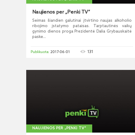
Naujienos per „Penki TV“
Seimas šiandien galutinai įtvirtino naujas alkoholio
ribojimo įstatymo pataisas. Tarptautinės vaikų
gynimo dienos proga Prezidentė Dalia Grybauskaitė
paske...
131
2017-06-01
NAUJIENOS PER „PENKI TV“