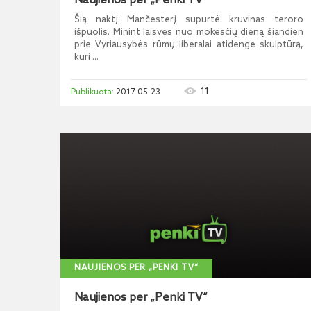
Naujienos per „Penki TV“
Šią naktį Mančesterį supurtė kruvinas teroro
išpuolis. Minint laisvės nuo mokesčių dieną šiandien
prie Vyriausybės rūmų liberalai atidengė skulptūrą,
kuri ...
11
2017-05-23
NAUJIENOS PER „PENKI TV“
Naujienos per „Penki TV“